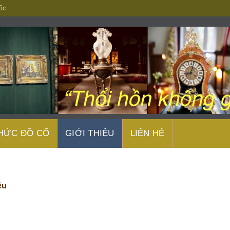
ốc
THỨC ĐỒ CỔ
GIỚI THIỆU
LIÊN HỆ
ệu