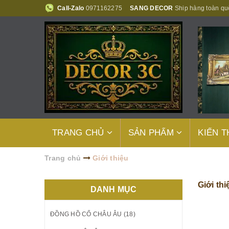
Call-Zalo
0971162275
SANG DECOR
Ship hàng toàn qu
TRANG CHỦ
SẢN PHẨM
KIẾN 
Trang chủ
Giới thiệu
Giới thi
DANH MỤC
ĐỒNG HỒ CỔ CHÂU ÂU (18)