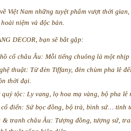
về Việt Nam những tuyệt phẩm vượt thời gian,
 hoài niệm và độc bản.
ANG DECOR, bạn sẽ bắt gặp:
hồ cổ châu Âu: Mỗi tiếng chuông là một nhịp 
ghệ thuật: Từ đèn Tiffany, đèn chùm pha lê đ
ồn thời đại.
 quý tộc: Ly vang, lọ hoa mạ vàng, bộ pha lê m
cổ điển: Sứ bọc đồng, bộ trà, bình sứ… tinh t
 & tranh châu Âu: Tượng đồng, tượng sứ, tran