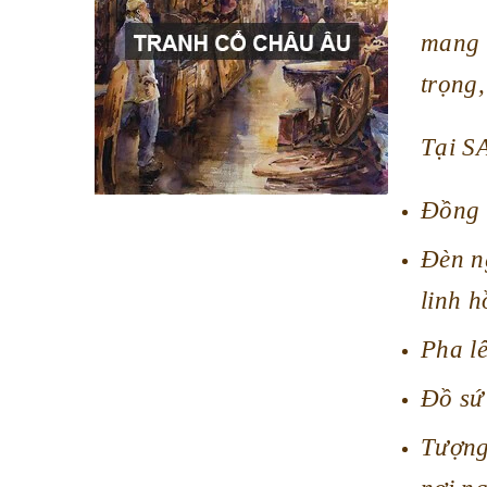
mang 
trọng,
Tại S
Đồng 
Đèn n
linh h
Pha lê
Đồ sứ 
Tượng