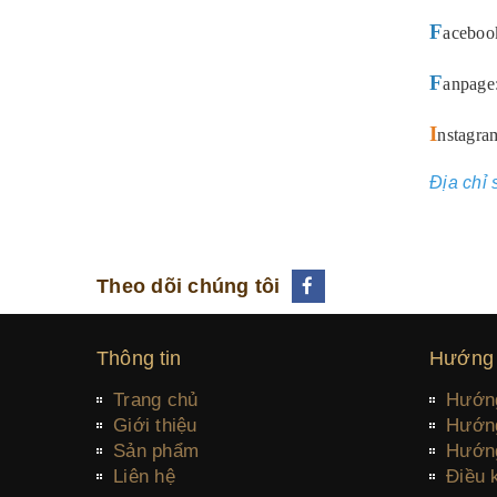
F
aceboo
F
anpage
I
nstagra
Địa chỉ
Theo dõi chúng tôi
Thông tin
Hướng
Trang chủ
Hướn
Giới thiệu
Hướng
Sản phẩm
Hướng
Liên hệ
Điều 