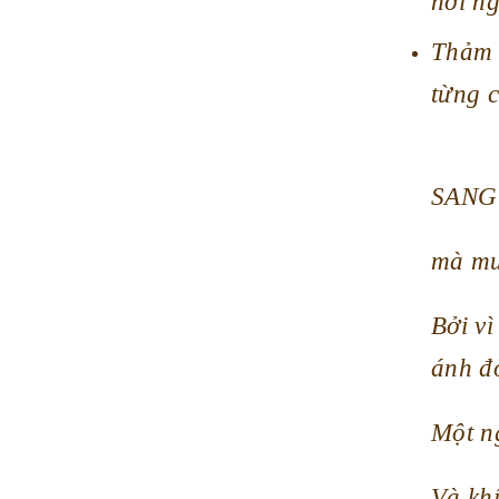
nơi ng
Thảm 
từng c
SANG 
mà muố
Bởi vì
ánh đờ
Một ng
Và kh