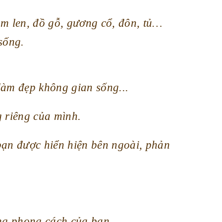
m len, đồ gỗ, gương cổ, đôn, tủ…
sống.
m đẹp không gian sống...
g riêng của mình.
bạn được hiển hiện bên ngoài, phản
ng phong cách của bạn.