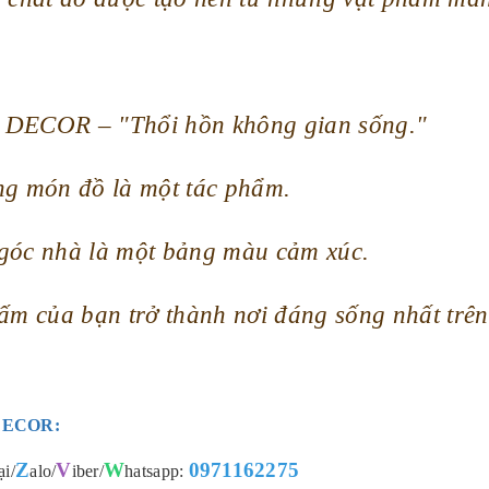
DECOR – "Thổi hồn không gian sống."
ng món đồ là một tác phẩm.
góc nhà là một bảng màu cảm xúc.
ấm của bạn trở thành nơi đáng sống nhất trên
DECOR:
Z
V
W
0971162275
ại/
alo/
iber/
hatsapp: