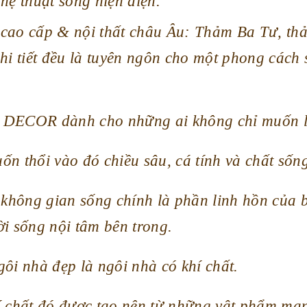
hệ thuật sống hiện diện.
cao cấp & nội thất châu Âu: Thảm Ba Tư, thả
hi tiết đều là tuyên ngôn cho một phong cách 
DECOR dành cho những ai không chỉ muốn là
n thổi vào đó chiều sâu, cá tính và chất sốn
 không gian sống chính là phần linh hồn của 
i sống nội tâm bên trong.
ôi nhà đẹp là ngôi nhà có khí chất.
í chất đó được tạo nên từ những vật phẩm ma