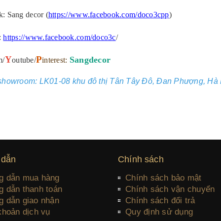
k: Sang decor (
https://www.facebook.com/doco3cpp
)
:
https://www.facebook.com/doco3c
/
Y
P
Sangdecor
m/
outube/
interest:
 showroom: LK01-08 khu đô thị Tân Tây Đô, Đan Phượng, Hà 
 dẫn
Chính sách
g dẫn mua hàng
Chính sách bảo mật
 dẫn thanh toán
Chính sách vận chuyển
 dẫn giao nhận
Chính sách đổi trả
khoản dịch vụ
Quy định sử dụng