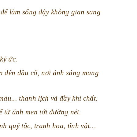
 để làm sống dậy không gian sang
ký ức.
ến đèn dầu cổ, nơi ánh sáng mang
àu... thanh lịch và đầy khí chất.
ế từ ánh men tới đường nét.
h quý tộc, tranh hoa, tĩnh vật…