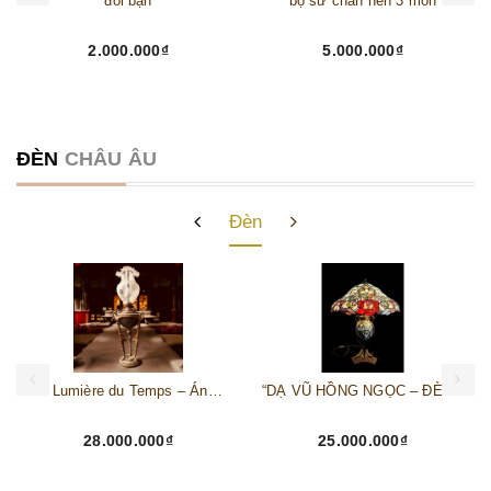
đôi bạn
bộ sứ chân nên 3 món
2.000.000₫
5.000.000₫
ĐÈN
CHÂU ÂU
Đèn
“La Lumière du Temps – Ánh Sáng Vượt Thời Gian”
“DẠ VŨ HỒNG NGỌC – ĐÈN TIFFANY BÀN NGHỆ THUẬT CỔ ĐIỂN”
28.000.000₫
25.000.000₫