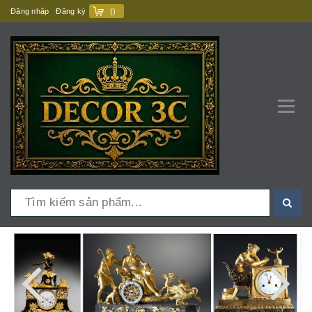
Đăng nhập
Đăng ký
(
)