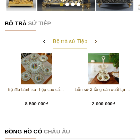
BỘ TRÀ
SỨ TIỆP
Bộ trà sứ Tiệp
Bộ đĩa bánh sứ Tiệp cao cấp – Biểu tượng tinh tế cho bàn tiệc thượng lưu
Liễn sứ 3 tầng sản xuất tại Karlovy Vary Cộng hoà Séc mã PVN346
8.500.000₫
2.000.000₫
ĐỒNG HỒ CỔ
CHÂU ÂU