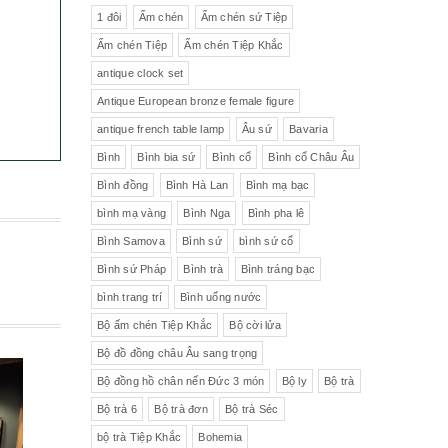
1 đôi
Ấm chén
Ấm chén sứ Tiệp
Ấm chén Tiệp
Ấm chén Tiệp Khắc
antique clock set
Antique European bronze female figure
antique french table lamp
Âu sứ
Bavaria
Bình
Bình bia sứ
Bình cổ
Bình cổ Châu Âu
Bình đồng
Bình Hà Lan
Bình mạ bạc
bình mạ vàng
Bình Nga
Bình pha lê
Bình Samova
Bình sứ
bình sứ cổ
Bình sứ Pháp
Bình trà
Bình tráng bạc
bình trang trí
Bình uống nước
Bộ ấm chén Tiệp Khắc
Bộ cời lửa
Bộ đồ đồng châu Âu sang trọng
Bộ đồng hồ chân nến Đức 3 món
Bộ ly
Bộ trà
Bộ trà 6
Bộ trà đơn
Bộ trà Séc
bộ trà Tiệp Khắc
Bohemia