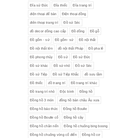
Đĩa sứ Đức
Đĩa thiếc
Đĩa trang trí
điện thoại để bàn
Điện thoại đồng
điên thoại trang trí
Đồ sứ Séc
đồ decor đồng cao cấp
Đồ đồng
Đồ gỗ
Đồ gốm - sứ
Đồ gốm- sứ
Đồ nội thất
Đồ nội thất lớn
đồ nội thất Pháp
Đồ pha lê
Đồ phong thủy
Đồ sứ
Đồ sứ Đức
Đồ sứ khác
Đồ sứ nhỏ
Đồ sứ Séc
Đồ sứ Tiệp
Đồ sứ Tiệp Khắc
đồ sưu tầm
Đồ thiếc
đồ trang trí
Đồ trang trí khác
Đồ trang trí nhỏ
Độc bình
Đồng hồ
Đồng hồ 3 món
đồng hồ bàn châu Âu xưa
Đồng hồ báo thức
Đồng hồ Boulle
Đồng hồ Boulle cổ
Đồng hồ cây
Đồng hồ chân nến
Đồng hồ chuông bing boong
Đồng hồ chuông vòng cổ điển
Đồng hồ cơ