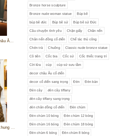
Bronze horse sculpture
Bronze nude woman statue
Búp bê
búp bê đức
Búp bê sứ
Búp bê sứ Đức
Câu chuyện tình yêu
Chặn giấy
Chân nến
Chân nến đồng cổ điển
Chế tác thủ công
Đôi Tranh Phong Cảnh Làng Quê Châu Âu – Gửi Gắm Một Góc Trời Bình Yên Trong Ngôi Nhà Bạn
Chén trà
Chuông
Classic nude bronze statue
Cô tiên
Cốc bia
Cốc sứ
Cốc thiếc trang trí
Cời lửa
cúp
cúp sứ sưu tầm
decor châu Âu cổ điển
decor cổ điển sang trọng
Đèn
Đèn bàn
Đèn cây
đèn cây tiffany
đèn cây tiffany sang trọng
đèn chân đồng cổ điển
Đèn chùm
Đèn chùm 10 bóng
Đèn chùm 12 bóng
Đèn chùm 16 bóng
Đèn chùm 18 bóng
Tranh "Napoleon vượt dãy An-pơ" khung gỗ cổ, mạ vàng,xuất xứ Pháp 120x102x12 cm
Đèn chùm 6 bóng
Đèn chùm 8 bóng