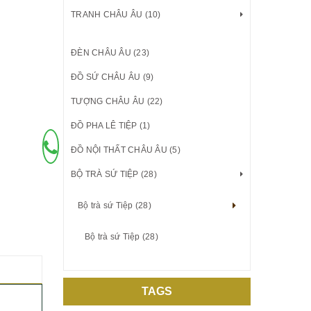
TRANH CHÂU ÂU (10)
ĐÈN CHÂU ÂU (23)
ĐỒ SỨ CHÂU ÂU (9)
TƯỢNG CHÂU ÂU (22)
ĐỒ PHA LÊ TIỆP (1)
Đặt Mua Qua Điện
Thoại (8h00 - 20h00)
ĐỒ NỘI THẤT CHÂU ÂU (5)
0971162275
BỘ TRÀ SỨ TIỆP (28)
Bộ trà sứ Tiệp (28)
Bộ trà sứ Tiệp (28)
TAGS