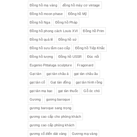
Đồng hồ mạ vàng
đồng hồ máy cơ vintage
Đồng hồ moon phase
Đồng hồ Mỹ
Đồng hồ Nga
Đồng hồ Pháp
Đồng hồ phong cách Louis XVI
Đồng hồ Prim
Đồng hồ quả lê
Đồng hồ sứ
Đồng hồ sưu tầm cao cấp
Đồng hồ Tiệp Khắc
Đồng hồ tượng
Đồng hồ USSR
Đúc nổi
Eugenio Pittaluga sculpture
Fragonard
Gạt tàn
gạt tàn châu á
gạt tàn châu âu
gạt tàn cổ
Gạt tàn đồng
gạt tàn hình rồng
gạt tàn mạ bạc
gạt tàn thuốc
Gỗ óc chó
Gương
gương baroque
gương baroque sang trọng
gương cao cấp cho phòng khách
gương cao cấp phòng khách
gương cổ điển dát vàng
Gương mạ vàng