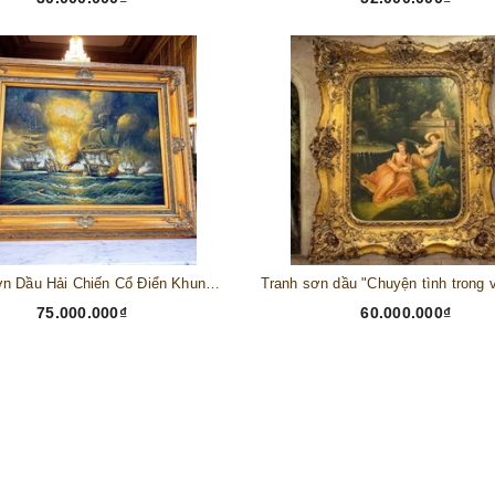
“Tranh Sơn Dầu Hải Chiến Cổ Điển Khung Gỗ Chạm – Đẳng Cấp Sưu Tầm" 168 x 138 x 10 cm
75.000.000₫
60.000.000₫