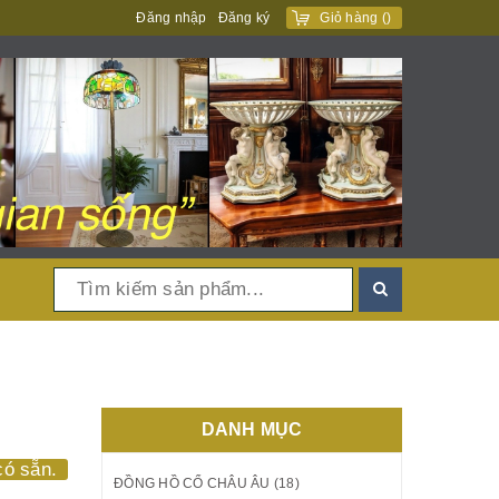
Đăng nhập
Đăng ký
Giỏ hàng
(
)
DANH MỤC
ó sẵn.
ĐỒNG HỒ CỔ CHÂU ÂU (18)