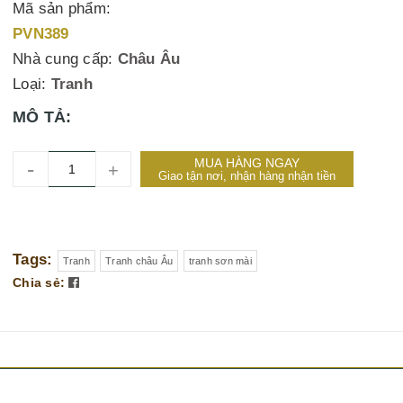
Mã sản phẩm:
PVN389
Nhà cung cấp:
Châu Âu
Loại:
Tranh
MÔ TẢ:
MUA HÀNG NGAY
-
+
Giao tận nơi, nhận hàng nhận tiền
Tags:
Tranh
Tranh châu Âu
tranh sơn mài
Chia sẻ: