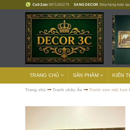
Call-Zalo
0971162275
SANG DECOR
Ship hàng toàn qu
TRANG CHỦ
SẢN PHẨM
KIẾN 
Trang chủ
Tranh châu Âu
Tranh sơn mài hoa