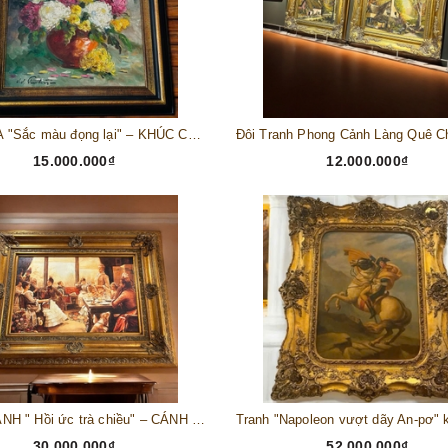
BỨC HỌA "Sắc màu đọng lại" – KHÚC CA SẮC MÀU GIỮA NHỮNG BỘN BỀ
15.000.000₫
12.000.000₫
BỨC TRANH " Hồi ức trà chiều" – CÁNH CỬA BƯỚC VÀO NỀN VĂN MINH CHÂU ÂU NGAY GIỮA NGÔI NHÀ BẠN
30.000.000₫
52.000.000₫