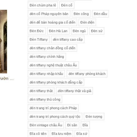
Đèn chùm pha lê
Đèn cổ
đèn cổ Pháp nguyên bản
Đèn công
Đèn dầu
đèn để bàn hoàng gia cổ điển
Đèn điện
Đèn Đức
Đèn Hà Lan
Đèn ngủ
Đèn sứ
Đèn Tiffany
đèn tiffany cao cấp
đèn tiffany chân đồng cổ điển
đèn tiffany chính hãng
đèn tiffany nghệ thuật châu Âu
đèn tiffany nhập khẩu
đèn tiffany phòng khách
Tranh sơn dầu "Chuyện tình trong vườn Hy Lạp", khung cổ, 120x102x12cm
đèn tiffany phòng khách đẳng cấp
đèn tiffany thật
đèn tiffany thật và giả
đèn tiffany thủ công
đèn trang trí phong cách Pháp
đèn trang trí phong cách quý tộc
Đèn tượng
Đèn vintage châu Âu
Đi săn
Đĩa
Đĩa cô tiên
Đĩa lưu niệm
Đĩa sứ