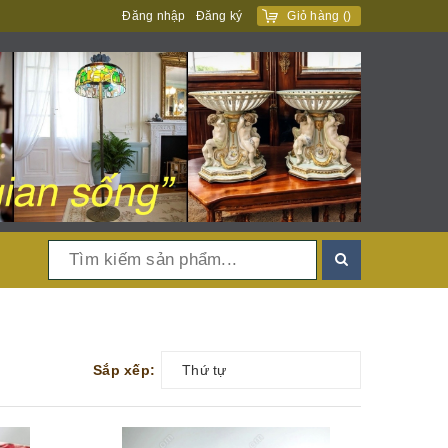
Đăng nhập
Đăng ký
Giỏ hàng
(
)
Sắp xếp:
Thứ tự