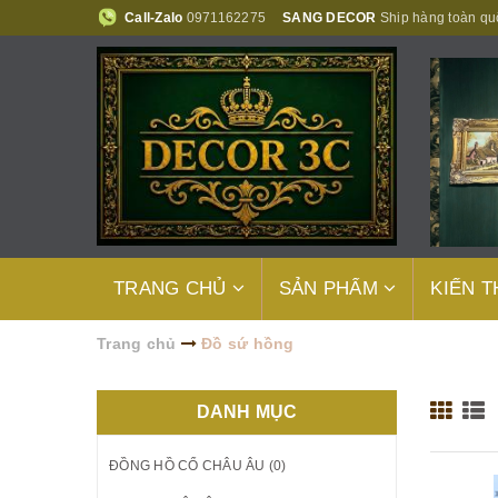
Call-Zalo
0971162275
SANG DECOR
Ship hàng toàn qu
TRANG CHỦ
SẢN PHẨM
KIẾN 
Trang chủ
Đồ sứ hồng
DANH MỤC
ĐỒNG HỒ CỔ CHÂU ÂU (0)