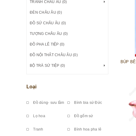
TRANH CHÂU ÂU (0)
ĐÈN CHÂU ÂU (0)
ĐỒ SỨ CHÂU ÂU (0)
TƯỢNG CHÂU ÂU (0)
ĐỒ PHA LÊ TIỆP (0)
ĐỒ NỘI THẤT CHÂU ÂU (0)
BỘ TRÀ SỨ TIỆP (0)
Loại
Đồ dùng- sưu tầm
Bình bia sứ Đức
Lọ hoa
Đồ gốm sứ
Tranh
Bình hoa pha lê