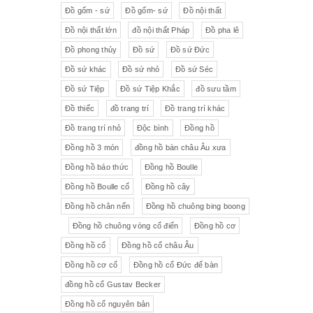
Đồ gốm - sứ
Đồ gốm- sứ
Đồ nội thất
Đồ nội thất lớn
đồ nội thất Pháp
Đồ pha lê
Đồ phong thủy
Đồ sứ
Đồ sứ Đức
Đồ sứ khác
Đồ sứ nhỏ
Đồ sứ Séc
Đồ sứ Tiệp
Đồ sứ Tiệp Khắc
đồ sưu tầm
Đồ thiếc
đồ trang trí
Đồ trang trí khác
Đồ trang trí nhỏ
Độc bình
Đồng hồ
Đồng hồ 3 món
đồng hồ bàn châu Âu xưa
Đồng hồ báo thức
Đồng hồ Boulle
Đồng hồ Boulle cổ
Đồng hồ cây
Đồng hồ chân nến
Đồng hồ chuông bing boong
Đồng hồ chuông vòng cổ điển
Đồng hồ cơ
Đồng hồ cổ
Đồng hồ cổ châu Âu
Đồng hồ cơ cổ
Đồng hồ cổ Đức để bàn
đồng hồ cổ Gustav Becker
Đồng hồ cổ nguyên bản