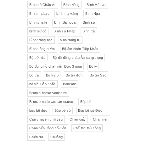
Liên Xô
Đồ trang trí khác
Đèn
Bình cổ Châu Âu
Bình đồng
Bình Hà Lan
Bình mạ bạc
bình mạ vàng
Bình Nga
Cộng hòa Séc- chợ đồ cổ Praha
Đồ sứ khác
Tranh sơn dầu
Bình pha lê
Bình Samova
Bình sứ
pha lê Tiệp
Đồ sứ Tiệp
bình sứ cổ
Bình sứ Pháp
Bình trà
Đồ sứ nhỏ
Đôn bình
Bình tráng bạc
bình trang trí
Sứ Đức
Italia, Germany
Âu sứ có nắp
Gạt tàn
Bình uống nước
Bộ ấm chén Tiệp Khắc
Bộ cời lửa
Bộ đồ đồng châu Âu sang trọng
VebR- Đức
Royal Schwabap
Ly pha lê
Liễn cổ
Bộ đồng hồ chân nến Đức 3 món
Bộ ly
H&C - Séc
Bohemia
Đồ sứ hồng
Đồ sứ
Bộ trà
Bộ trà 6
Bộ trà đơn
Bộ trà Séc
bộ trà Tiệp Khắc
Bohemia
Đức
Tiệp Khắc
Liễn sứ
Đồng hồ quả lê
Bronze horse sculpture
Bavaria
Nutrilon
Đồng hồ
Đèn chùm
Bronze nude woman statue
Búp bê
búp bê đức
Búp bê sứ
Búp bê sứ Đức
Fonderie Bords de Seine
Đèn chùm pha lê Tiệp
Câu chuyện tình yêu
Chặn giấy
Chân nến
Chân nến đồng cổ điển
Chế tác thủ công
Đồng hồ để bàn
Chế tác thủ công
Đồ nội thất
Hennessy
Chén trà
Chuông