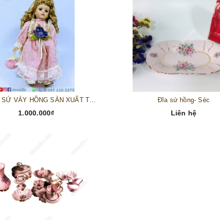
BÚP BÊ SỨ VÁY HỒNG SẢN XUẤT TẠI ĐỨC CAO 32 CM
Đĩa sứ hồng- Séc
1.000.000₫
Liên hệ