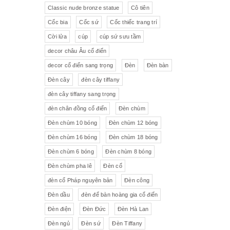
Pha lê màu đắp hoa nổi
Johnie Walker
Pháp
Classic nude bronze statue
Cô tiên
Cốc bia
Cốc sứ
Cốc thiếc trang trí
Pha lê
Đĩa trang trí
JB Deposee - Paris
Cời lửa
cúp
cúp sứ sưu tầm
Sứ hồng
Pha lê màu
L'art Bronze Qualité France
decor châu Âu cổ điển
decor cổ điển sang trọng
Đèn
Đèn bàn
Ấm chén sứ Tiệp
Bộ trà
Karlovy Vary
Đèn cây
đèn cây tiffany
Sữa
Đồng hồ Boulle
đèn cây tiffany sang trọng
đèn chân đồng cổ điển
Đèn chùm
Tượng đồng
Thảm
Đèn chùm 10 bóng
Đèn chùm 12 bóng
Đèn chùm 16 bóng
Đèn chùm 18 bóng
Độc bình
Đồ đồng
Đèn chùm 6 bóng
Đèn chùm 8 bóng
Tượng sứ
Đồ trang trí nhỏ
Đèn chùm pha lê
Đèn cổ
đèn cổ Pháp nguyên bản
Đèn công
Rượu Cognac
Đèn dầu
đèn để bàn hoàng gia cổ điển
Thực phẩm chức năng
Đèn điện
Đèn Đức
Đèn Hà Lan
Đèn ngủ
Đèn sứ
Đèn Tiffany
Rượu Whisky
Rượu vang