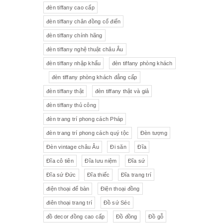
đèn tiffany cao cấp
Tượng gốm
Đèn bàn
đèn tiffany chân đồng cổ điển
đèn tiffany chính hãng
Tượng
Bộ trà sứ Tiệp
đèn tiffany nghệ thuật châu Âu
đèn tiffany nhập khẩu
đèn tiffany phòng khách
đèn tiffany phòng khách đẳng cấp
đèn tiffany thật
đèn tiffany thật và giả
đèn tiffany thủ công
đèn trang trí phong cách Pháp
đèn trang trí phong cách quý tộc
Đèn tượng
Đèn vintage châu Âu
Đi săn
Đĩa
Đĩa cô tiên
Đĩa lưu niệm
Đĩa sứ
Đĩa sứ Đức
Đĩa thiếc
Đĩa trang trí
điện thoại để bàn
Điện thoại đồng
điên thoại trang trí
Đồ sứ Séc
đồ decor đồng cao cấp
Đồ đồng
Đồ gỗ