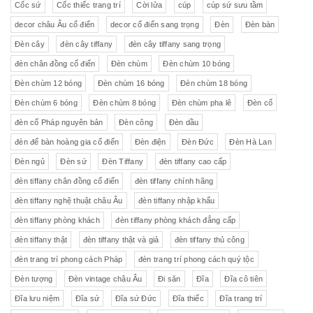
Cốc sứ
Cốc thiếc trang trí
Cời lửa
cúp
cúp sứ sưu tầm
decor châu Âu cổ điển
decor cổ điển sang trọng
Đèn
Đèn bàn
Đèn cây
đèn cây tiffany
đèn cây tiffany sang trọng
đèn chân đồng cổ điển
Đèn chùm
Đèn chùm 10 bóng
Đèn chùm 12 bóng
Đèn chùm 16 bóng
Đèn chùm 18 bóng
Đèn chùm 6 bóng
Đèn chùm 8 bóng
Đèn chùm pha lê
Đèn cổ
đèn cổ Pháp nguyên bản
Đèn công
Đèn dầu
đèn để bàn hoàng gia cổ điển
Đèn điện
Đèn Đức
Đèn Hà Lan
Đèn ngủ
Đèn sứ
Đèn Tiffany
đèn tiffany cao cấp
đèn tiffany chân đồng cổ điển
đèn tiffany chính hãng
đèn tiffany nghệ thuật châu Âu
đèn tiffany nhập khẩu
đèn tiffany phòng khách
đèn tiffany phòng khách đẳng cấp
đèn tiffany thật
đèn tiffany thật và giả
đèn tiffany thủ công
đèn trang trí phong cách Pháp
đèn trang trí phong cách quý tộc
Đèn tượng
Đèn vintage châu Âu
Đi săn
Đĩa
Đĩa cô tiên
Đĩa lưu niệm
Đĩa sứ
Đĩa sứ Đức
Đĩa thiếc
Đĩa trang trí