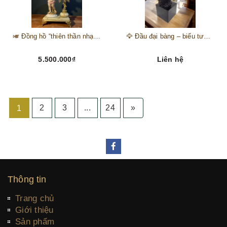
🎺 Đồng hồ “thiên thần nhạc hội” – tuyệt mỹ phẩm trang trí phong cách hoàng gia 🎼
🦅 Đầu đại bàng – biểu tượng của kẻ chinh phục trên đỉnh núi thành công 🦅
5.500.000₫
Liên hệ
2
3
...
24
»
1
Thông tin
Trang chủ
Giới thiệu
Sản phẩm