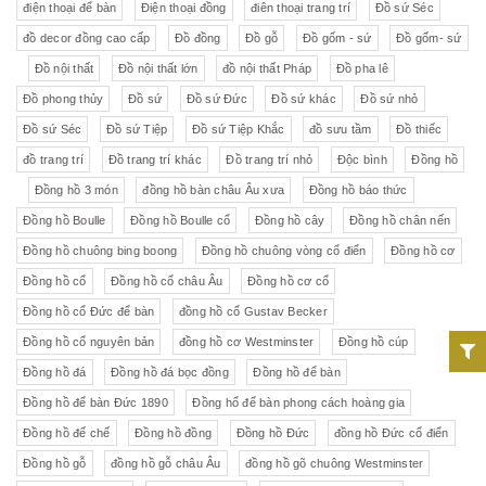
điện thoại để bàn
Điện thoại đồng
điên thoại trang trí
Đồ sứ Séc
đồ decor đồng cao cấp
Đồ đồng
Đồ gỗ
Đồ gốm - sứ
Đồ gốm- sứ
Đồ nội thất
Đồ nội thất lớn
đồ nội thất Pháp
Đồ pha lê
Đồ phong thủy
Đồ sứ
Đồ sứ Đức
Đồ sứ khác
Đồ sứ nhỏ
Đồ sứ Séc
Đồ sứ Tiệp
Đồ sứ Tiệp Khắc
đồ sưu tầm
Đồ thiếc
đồ trang trí
Đồ trang trí khác
Đồ trang trí nhỏ
Độc bình
Đồng hồ
Đồng hồ 3 món
đồng hồ bàn châu Âu xưa
Đồng hồ báo thức
Đồng hồ Boulle
Đồng hồ Boulle cổ
Đồng hồ cây
Đồng hồ chân nến
Đồng hồ chuông bing boong
Đồng hồ chuông vòng cổ điển
Đồng hồ cơ
Đồng hồ cổ
Đồng hồ cổ châu Âu
Đồng hồ cơ cổ
Đồng hồ cổ Đức để bàn
đồng hồ cổ Gustav Becker
Đồng hồ cổ nguyên bản
đồng hồ cơ Westminster
Đồng hồ cúp
Đồng hồ đá
Đồng hồ đá bọc đồng
Đồng hồ để bàn
Đồng hồ để bàn Đức 1890
Đồng hổ để bàn phong cách hoàng gia
Đồng hồ đế chế
Đồng hồ đồng
Đồng hồ Đức
đồng hồ Đức cổ điển
Đồng hồ gỗ
đồng hồ gỗ châu Âu
đồng hồ gõ chuông Westminster