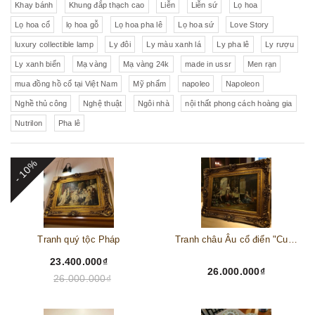
Khay bánh
Khung đắp thạch cao
Liễn
Liễn sứ
Lọ hoa
Lọ hoa cổ
lọ hoa gỗ
Lọ hoa pha lê
Lọ hoa sứ
Love Story
luxury collectible lamp
Ly đôi
Ly màu xanh lá
Ly pha lê
Ly rượu
Ly xanh biển
Mạ vàng
Mạ vàng 24k
made in ussr
Men rạn
mua đồng hồ cổ tại Việt Nam
Mỹ phẩm
napoleo
Napoleon
Nghề thủ công
Nghệ thuật
Ngôi nhà
nội thất phong cách hoàng gia
Nutrilon
Pha lê
- 10%
Tranh quý tộc Pháp
Tranh châu Âu cổ điển "Cuộc sống lao động"
23.400.000₫
26.000.000₫
26.000.000₫