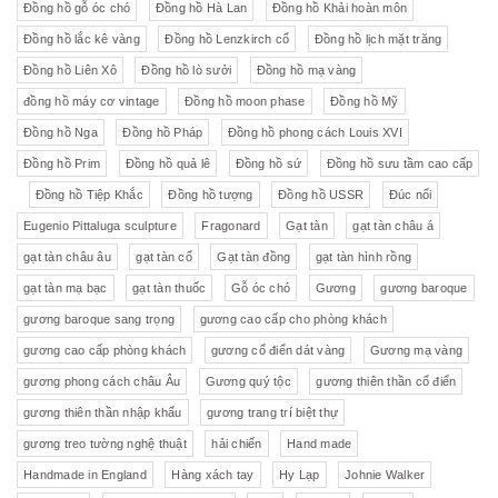
Đồng hồ gỗ óc chó
Đồng hồ Hà Lan
Đồng hồ Khải hoàn môn
Đồng hồ lắc kê vàng
Đồng hồ Lenzkirch cổ
Đồng hồ lịch mặt trăng
Đồng hồ Liên Xô
Đồng hồ lò sưởi
Đồng hồ mạ vàng
đồng hồ máy cơ vintage
Đồng hồ moon phase
Đồng hồ Mỹ
Đồng hồ Nga
Đồng hồ Pháp
Đồng hồ phong cách Louis XVI
Đồng hồ Prim
Đồng hồ quả lê
Đồng hồ sứ
Đồng hồ sưu tầm cao cấp
Đồng hồ Tiệp Khắc
Đồng hồ tượng
Đồng hồ USSR
Đúc nổi
Eugenio Pittaluga sculpture
Fragonard
Gạt tàn
gạt tàn châu á
gạt tàn châu âu
gạt tàn cổ
Gạt tàn đồng
gạt tàn hình rồng
gạt tàn mạ bạc
gạt tàn thuốc
Gỗ óc chó
Gương
gương baroque
gương baroque sang trọng
gương cao cấp cho phòng khách
gương cao cấp phòng khách
gương cổ điển dát vàng
Gương mạ vàng
gương phong cách châu Âu
Gương quý tộc
gương thiên thần cổ điển
gương thiên thần nhập khẩu
gương trang trí biệt thự
gương treo tường nghệ thuật
hải chiến
Hand made
Handmade in England
Hàng xách tay
Hy Lạp
Johnie Walker