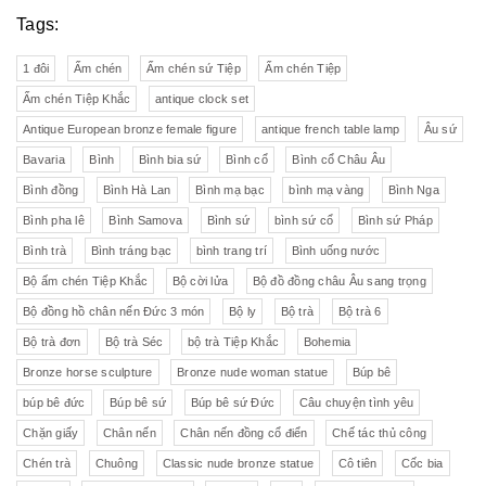
Tags:
1 đôi
Ấm chén
Ấm chén sứ Tiệp
Ấm chén Tiệp
Ấm chén Tiệp Khắc
antique clock set
Antique European bronze female figure
antique french table lamp
Âu sứ
Bavaria
Bình
Bình bia sứ
Bình cổ
Bình cổ Châu Âu
Bình đồng
Bình Hà Lan
Bình mạ bạc
bình mạ vàng
Bình Nga
Bình pha lê
Bình Samova
Bình sứ
bình sứ cổ
Bình sứ Pháp
Bình trà
Bình tráng bạc
bình trang trí
Bình uống nước
Bộ ấm chén Tiệp Khắc
Bộ cời lửa
Bộ đồ đồng châu Âu sang trọng
Bộ đồng hồ chân nến Đức 3 món
Bộ ly
Bộ trà
Bộ trà 6
Bộ trà đơn
Bộ trà Séc
bộ trà Tiệp Khắc
Bohemia
Bronze horse sculpture
Bronze nude woman statue
Búp bê
búp bê đức
Búp bê sứ
Búp bê sứ Đức
Câu chuyện tình yêu
Chặn giấy
Chân nến
Chân nến đồng cổ điển
Chế tác thủ công
Chén trà
Chuông
Classic nude bronze statue
Cô tiên
Cốc bia