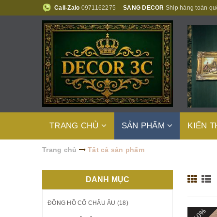
Call-Zalo
0971162275
SANG DECOR
Ship hàng toàn qu
TRANG CHỦ
SẢN PHẨM
KIẾN 
Trang chủ
Tất cả sản phẩm
DANH MỤC
ĐỒNG HỒ CỔ CHÂU ÂU (18)
- 10%