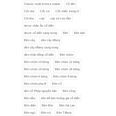
Pha lê màu đắp hoa nổi
Johnie Walker
Pháp
Classic nude bronze statue
Cô tiên
Cốc bia
Cốc sứ
Cốc thiếc trang trí
Pha lê
Đĩa trang trí
JB Deposee - Paris
Cời lửa
cúp
cúp sứ sưu tầm
Sứ hồng
Pha lê màu
L'art Bronze Qualité France
decor châu Âu cổ điển
decor cổ điển sang trọng
Đèn
Đèn bàn
Ấm chén sứ Tiệp
Bộ trà
Karlovy Vary
Đèn cây
đèn cây tiffany
Sữa
Đồng hồ Boulle
đèn cây tiffany sang trọng
đèn chân đồng cổ điển
Đèn chùm
Tượng đồng
Thảm
Đèn chùm 10 bóng
Đèn chùm 12 bóng
Đèn chùm 16 bóng
Đèn chùm 18 bóng
Độc bình
Đồ đồng
Đèn chùm 6 bóng
Đèn chùm 8 bóng
Tượng sứ
Đồ trang trí nhỏ
Đèn chùm pha lê
Đèn cổ
đèn cổ Pháp nguyên bản
Đèn công
Rượu Cognac
Đèn dầu
đèn để bàn hoàng gia cổ điển
Thực phẩm chức năng
Đèn điện
Đèn Đức
Đèn Hà Lan
Đèn ngủ
Đèn sứ
Đèn Tiffany
Rượu Whisky
Rượu vang