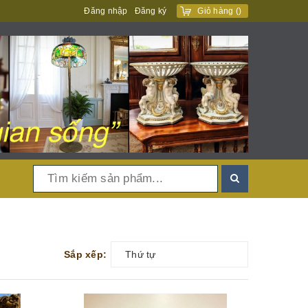
Đăng nhập
Đăng ký
Giỏ hàng
(
)
Sắp xếp:
Thứ tự