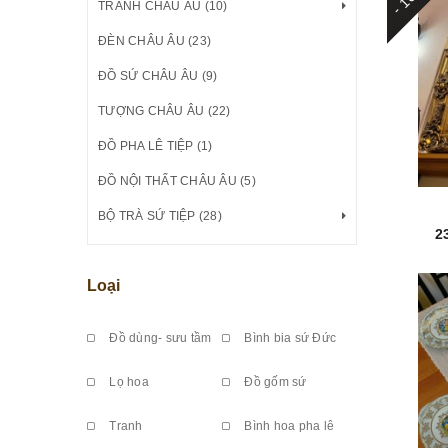
TRANH CHÂU ÂU (10)
ĐÈN CHÂU ÂU (23)
ĐỒ SỨ CHÂU ÂU (9)
TƯỢNG CHÂU ÂU (22)
ĐỒ PHA LÊ TIỆP (1)
ĐỒ NỘI THẤT CHÂU ÂU (5)
BỘ TRÀ SỨ TIỆP (28)
2
Loại
Đồ dùng- sưu tầm
Bình bia sứ Đức
Lọ hoa
Đồ gốm sứ
Tranh
Bình hoa pha lê