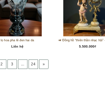
lọ hoa pha lê đen hai da
Liên hệ
5.500.000₫
2
3
...
24
»