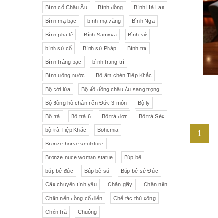
Liên Xô
Đồ trang trí khác
Đèn
Bình cổ Châu Âu
Bình đồng
Bình Hà Lan
Bình mạ bạc
bình mạ vàng
Bình Nga
Cộng hòa Séc- chợ đồ cổ Praha
Đồ sứ khác
Tranh sơn dầu
Bình pha lê
Bình Samova
Bình sứ
pha lê Tiệp
Đồ sứ Tiệp
bình sứ cổ
Bình sứ Pháp
Bình trà
Đồ sứ nhỏ
Đôn bình
Bình tráng bạc
bình trang trí
Sứ Đức
Italia, Germany
Âu sứ có nắp
Gạt tàn
Bình uống nước
Bộ ấm chén Tiệp Khắc
Bộ cời lửa
Bộ đồ đồng châu Âu sang trọng
VebR- Đức
Royal Schwabap
Ly pha lê
Liễn cổ
Bộ đồng hồ chân nến Đức 3 món
Bộ ly
H&C - Séc
Bohemia
Đồ sứ hồng
Đồ sứ
Bộ trà
Bộ trà 6
Bộ trà đơn
Bộ trà Séc
bộ trà Tiệp Khắc
Bohemia
1
Đức
Tiệp Khắc
Liễn sứ
Đồng hồ quả lê
Bronze horse sculpture
Bavaria
Nutrilon
Đồng hồ
Đèn chùm
Bronze nude woman statue
Búp bê
búp bê đức
Búp bê sứ
Búp bê sứ Đức
Fonderie Bords de Seine
Đèn chùm pha lê Tiệp
Câu chuyện tình yêu
Chặn giấy
Chân nến
Chân nến đồng cổ điển
Chế tác thủ công
Đồng hồ để bàn
Chế tác thủ công
Đồ nội thất
Hennessy
Chén trà
Chuông