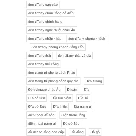
đèn tiffany cao cấp
Tượng gốm
Đèn bàn
đèn tiffany chân đồng cổ điển
đèn tiffany chính hãng
Tượng
Bộ trà sứ Tiệp
đèn tiffany nghệ thuật châu Âu
đèn tiffany nhập khẩu
đèn tiffany phòng khách
đèn tiffany phòng khách đẳng cấp
đèn tiffany thật
đèn tiffany thật và giả
đèn tiffany thủ công
đèn trang trí phong cách Pháp
đèn trang trí phong cách quý tộc
Đèn tượng
Đèn vintage châu Âu
Đi săn
Đĩa
Đĩa cô tiên
Đĩa lưu niệm
Đĩa sứ
Đĩa sứ Đức
Đĩa thiếc
Đĩa trang trí
điện thoại để bàn
Điện thoại đồng
điên thoại trang trí
Đồ sứ Séc
đồ decor đồng cao cấp
Đồ đồng
Đồ gỗ