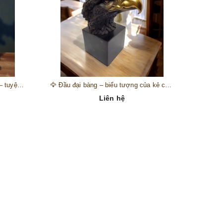
🎺 Đồng hồ “thiên thần nhạc hội” – tuyệt mỹ phẩm trang trí phong cách hoàng gia 🎼
🦅 Đầu đại bàng – biểu tượng của kẻ chinh phục trên đỉnh núi thành công 🦅
Liên hệ