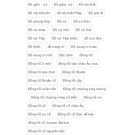
Đồ gốm - sứ
Đồ gốm- sứ
Đồ nội thất
Đồ nội thất lớn
đồ nội thất Pháp
Đồ pha lê
Đồ phong thủy
Đồ sứ
Đồ sứ Đức
Đồ sứ khác
Đồ sứ nhỏ
Đồ sứ Séc
Đồ sứ Tiệp
Đồ sứ Tiệp Khắc
đồ sưu tầm
Đồ thiếc
đồ trang trí
Đồ trang trí khác
Đồ trang trí nhỏ
Độc bình
Đồng hồ
Đồng hồ 3 món
đồng hồ bàn châu Âu xưa
Đồng hồ báo thức
Đồng hồ Boulle
Đồng hồ Boulle cổ
Đồng hồ cây
Đồng hồ chân nến
Đồng hồ chuông bing boong
Đồng hồ chuông vòng cổ điển
Đồng hồ cơ
Đồng hồ cổ
Đồng hồ cổ châu Âu
Đồng hồ cơ cổ
Đồng hồ cổ Đức để bàn
đồng hồ cổ Gustav Becker
Đồng hồ cổ nguyên bản