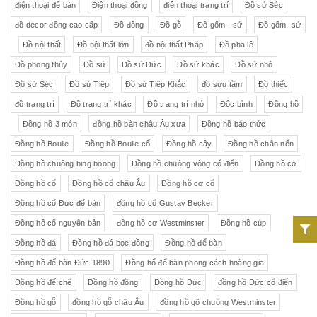
điện thoại để bàn
Điện thoại đồng
điên thoại trang trí
Đồ sứ Séc
đồ decor đồng cao cấp
Đồ đồng
Đồ gỗ
Đồ gốm - sứ
Đồ gốm- sứ
Đồ nội thất
Đồ nội thất lớn
đồ nội thất Pháp
Đồ pha lê
Đồ phong thủy
Đồ sứ
Đồ sứ Đức
Đồ sứ khác
Đồ sứ nhỏ
Đồ sứ Séc
Đồ sứ Tiệp
Đồ sứ Tiệp Khắc
đồ sưu tầm
Đồ thiếc
đồ trang trí
Đồ trang trí khác
Đồ trang trí nhỏ
Độc bình
Đồng hồ
Đồng hồ 3 món
đồng hồ bàn châu Âu xưa
Đồng hồ báo thức
Đồng hồ Boulle
Đồng hồ Boulle cổ
Đồng hồ cây
Đồng hồ chân nến
Đồng hồ chuông bing boong
Đồng hồ chuông vòng cổ điển
Đồng hồ cơ
Đồng hồ cổ
Đồng hồ cổ châu Âu
Đồng hồ cơ cổ
Đồng hồ cổ Đức để bàn
đồng hồ cổ Gustav Becker
Đồng hồ cổ nguyên bản
đồng hồ cơ Westminster
Đồng hồ cúp
Đồng hồ đá
Đồng hồ đá bọc đồng
Đồng hồ để bàn
Đồng hồ để bàn Đức 1890
Đồng hổ để bàn phong cách hoàng gia
Đồng hồ đế chế
Đồng hồ đồng
Đồng hồ Đức
đồng hồ Đức cổ điển
Đồng hồ gỗ
đồng hồ gỗ châu Âu
đồng hồ gõ chuông Westminster