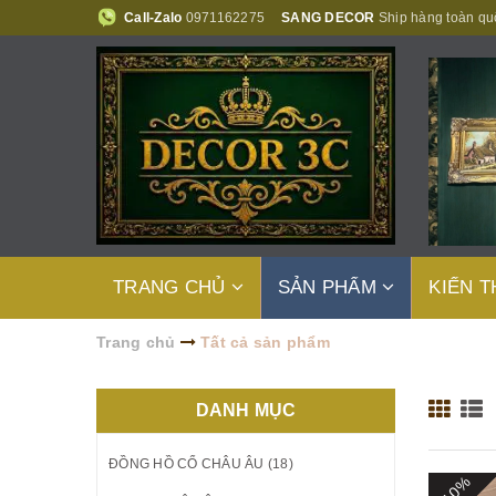
Call-Zalo
0971162275
SANG DECOR
Ship hàng toàn qu
TRANG CHỦ
SẢN PHẨM
KIẾN 
Trang chủ
Tất cả sản phẩm
DANH MỤC
ĐỒNG HỒ CỔ CHÂU ÂU (18)
- 10%