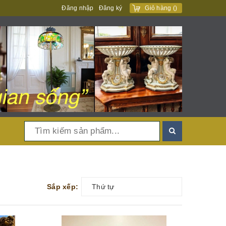
Đăng nhập
Đăng ký
Giỏ hàng
(
)
Sắp xếp:
Thứ tự