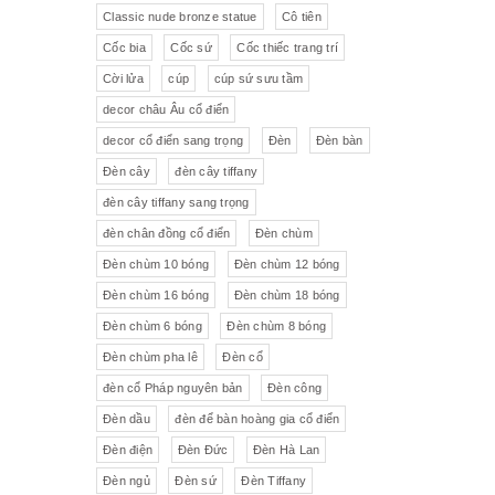
Pha lê màu đắp hoa nổi
Johnie Walker
Pháp
Classic nude bronze statue
Cô tiên
Cốc bia
Cốc sứ
Cốc thiếc trang trí
Pha lê
Đĩa trang trí
JB Deposee - Paris
Cời lửa
cúp
cúp sứ sưu tầm
Sứ hồng
Pha lê màu
L'art Bronze Qualité France
decor châu Âu cổ điển
decor cổ điển sang trọng
Đèn
Đèn bàn
Ấm chén sứ Tiệp
Bộ trà
Karlovy Vary
Đèn cây
đèn cây tiffany
Sữa
Đồng hồ Boulle
đèn cây tiffany sang trọng
đèn chân đồng cổ điển
Đèn chùm
Tượng đồng
Thảm
Đèn chùm 10 bóng
Đèn chùm 12 bóng
Đèn chùm 16 bóng
Đèn chùm 18 bóng
Độc bình
Đồ đồng
Đèn chùm 6 bóng
Đèn chùm 8 bóng
Tượng sứ
Đồ trang trí nhỏ
Đèn chùm pha lê
Đèn cổ
đèn cổ Pháp nguyên bản
Đèn công
Rượu Cognac
Đèn dầu
đèn để bàn hoàng gia cổ điển
Thực phẩm chức năng
Đèn điện
Đèn Đức
Đèn Hà Lan
Đèn ngủ
Đèn sứ
Đèn Tiffany
Rượu Whisky
Rượu vang