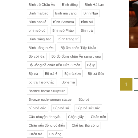
Liên Xô
Đồ trang trí khác
Đèn
Bình cổ Châu Âu
Bình đồng
Bình Hà Lan
Bình mạ bạc
bình mạ vàng
Bình Nga
Cộng hòa Séc- chợ đồ cổ Praha
Đồ sứ khác
Tranh sơn dầu
Bình pha lê
Bình Samova
Bình sứ
pha lê Tiệp
Đồ sứ Tiệp
bình sứ cổ
Bình sứ Pháp
Bình trà
Đồ sứ nhỏ
Đôn bình
Bình tráng bạc
bình trang trí
Sứ Đức
Italia, Germany
Âu sứ có nắp
Gạt tàn
Bình uống nước
Bộ ấm chén Tiệp Khắc
Bộ cời lửa
Bộ đồ đồng châu Âu sang trọng
VebR- Đức
Royal Schwabap
Ly pha lê
Liễn cổ
Bộ đồng hồ chân nến Đức 3 món
Bộ ly
H&C - Séc
Bohemia
Đồ sứ hồng
Đồ sứ
Bộ trà
Bộ trà 6
Bộ trà đơn
Bộ trà Séc
bộ trà Tiệp Khắc
Bohemia
1
Đức
Tiệp Khắc
Liễn sứ
Đồng hồ quả lê
Bronze horse sculpture
Bavaria
Nutrilon
Đồng hồ
Đèn chùm
Bronze nude woman statue
Búp bê
búp bê đức
Búp bê sứ
Búp bê sứ Đức
Fonderie Bords de Seine
Đèn chùm pha lê Tiệp
Câu chuyện tình yêu
Chặn giấy
Chân nến
Chân nến đồng cổ điển
Chế tác thủ công
Đồng hồ để bàn
Chế tác thủ công
Đồ nội thất
Hennessy
Chén trà
Chuông