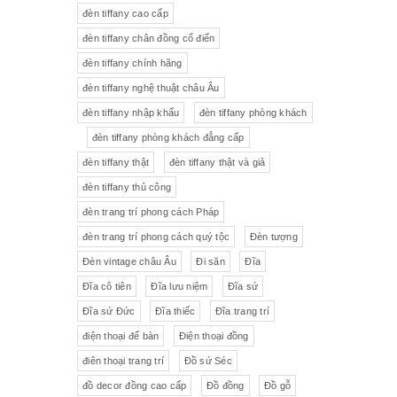
đèn tiffany cao cấp
Tượng gốm
Đèn bàn
đèn tiffany chân đồng cổ điển
đèn tiffany chính hãng
Tượng
Bộ trà sứ Tiệp
đèn tiffany nghệ thuật châu Âu
đèn tiffany nhập khẩu
đèn tiffany phòng khách
đèn tiffany phòng khách đẳng cấp
đèn tiffany thật
đèn tiffany thật và giả
đèn tiffany thủ công
đèn trang trí phong cách Pháp
đèn trang trí phong cách quý tộc
Đèn tượng
Đèn vintage châu Âu
Đi săn
Đĩa
Đĩa cô tiên
Đĩa lưu niệm
Đĩa sứ
Đĩa sứ Đức
Đĩa thiếc
Đĩa trang trí
điện thoại để bàn
Điện thoại đồng
điên thoại trang trí
Đồ sứ Séc
đồ decor đồng cao cấp
Đồ đồng
Đồ gỗ