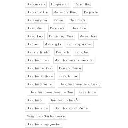
Đồ gốm - sứ
Đồ gốm- sứ
Đồ nội thất
Đồ nội thất lớn
đồ nội thất Pháp
Đồ pha lê
Đồ phong thủy
Đồ sứ
Đồ sứ Đức
Đồ sứ khác
Đồ sứ nhỏ
Đồ sứ Séc
Đồ sứ Tiệp
Đồ sứ Tiệp Khắc
đồ sưu tầm
Đồ thiếc
đồ trang trí
Đồ trang trí khác
Đồ trang trí nhỏ
Độc bình
Đồng hồ
Đồng hồ 3 món
đồng hồ bàn châu Âu xưa
Đồng hồ báo thức
Đồng hồ Boulle
Đồng hồ Boulle cổ
Đồng hồ cây
Đồng hồ chân nến
Đồng hồ chuông bing boong
Đồng hồ chuông vòng cổ điển
Đồng hồ cơ
Đồng hồ cổ
Đồng hồ cổ châu Âu
Đồng hồ cơ cổ
Đồng hồ cổ Đức để bàn
đồng hồ cổ Gustav Becker
Đồng hồ cổ nguyên bản