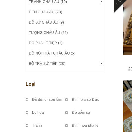
TRANH CHÂU ÂU (10)
ĐÈN CHÂU ÂU (23)
ĐỒ SỨ CHÂU ÂU (9)
TƯỢNG CHÂU ÂU (22)
ĐỒ PHA LÊ TIỆP (1)
ĐỒ NỘI THẤT CHÂU ÂU (5)
BỘ TRÀ SỨ TIỆP (28)
2
Loại
Đồ dùng- sưu tầm
Bình bia sứ Đức
Lọ hoa
Đồ gốm sứ
Tranh
Bình hoa pha lê