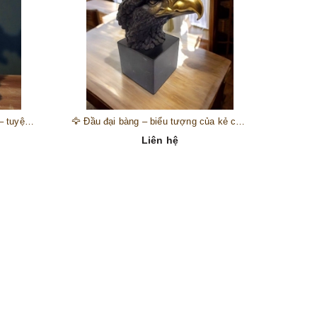
🎺 Đồng hồ “thiên thần nhạc hội” – tuyệt mỹ phẩm trang trí phong cách hoàng gia 🎼
🦅 Đầu đại bàng – biểu tượng của kẻ chinh phục trên đỉnh núi thành công 🦅
Liên hệ