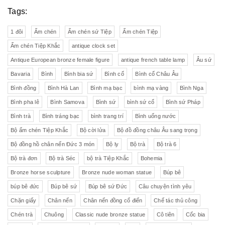
Tags:
1 đôi
Ấm chén
Ấm chén sứ Tiệp
Ấm chén Tiệp
Ấm chén Tiệp Khắc
antique clock set
Antique European bronze female figure
antique french table lamp
Âu sứ
Bavaria
Bình
Bình bia sứ
Bình cổ
Bình cổ Châu Âu
Bình đồng
Bình Hà Lan
Bình mạ bạc
bình mạ vàng
Bình Nga
Bình pha lê
Bình Samova
Bình sứ
bình sứ cổ
Bình sứ Pháp
Bình trà
Bình tráng bạc
bình trang trí
Bình uống nước
Bộ ấm chén Tiệp Khắc
Bộ cời lửa
Bộ đồ đồng châu Âu sang trọng
Bộ đồng hồ chân nến Đức 3 món
Bộ ly
Bộ trà
Bộ trà 6
Bộ trà đơn
Bộ trà Séc
bộ trà Tiệp Khắc
Bohemia
Bronze horse sculpture
Bronze nude woman statue
Búp bê
búp bê đức
Búp bê sứ
Búp bê sứ Đức
Câu chuyện tình yêu
Chặn giấy
Chân nến
Chân nến đồng cổ điển
Chế tác thủ công
Chén trà
Chuông
Classic nude bronze statue
Cô tiên
Cốc bia