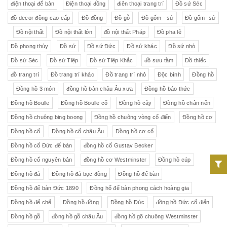
điện thoại để bàn
Điện thoại đồng
điên thoại trang trí
Đồ sứ Séc
đồ decor đồng cao cấp
Đồ đồng
Đồ gỗ
Đồ gốm - sứ
Đồ gốm- sứ
Đồ nội thất
Đồ nội thất lớn
đồ nội thất Pháp
Đồ pha lê
Đồ phong thủy
Đồ sứ
Đồ sứ Đức
Đồ sứ khác
Đồ sứ nhỏ
Đồ sứ Séc
Đồ sứ Tiệp
Đồ sứ Tiệp Khắc
đồ sưu tầm
Đồ thiếc
đồ trang trí
Đồ trang trí khác
Đồ trang trí nhỏ
Độc bình
Đồng hồ
Đồng hồ 3 món
đồng hồ bàn châu Âu xưa
Đồng hồ báo thức
Đồng hồ Boulle
Đồng hồ Boulle cổ
Đồng hồ cây
Đồng hồ chân nến
Đồng hồ chuông bing boong
Đồng hồ chuông vòng cổ điển
Đồng hồ cơ
Đồng hồ cổ
Đồng hồ cổ châu Âu
Đồng hồ cơ cổ
Đồng hồ cổ Đức để bàn
đồng hồ cổ Gustav Becker
Đồng hồ cổ nguyên bản
đồng hồ cơ Westminster
Đồng hồ cúp
Đồng hồ đá
Đồng hồ đá bọc đồng
Đồng hồ để bàn
Đồng hồ để bàn Đức 1890
Đồng hổ để bàn phong cách hoàng gia
Đồng hồ đế chế
Đồng hồ đồng
Đồng hồ Đức
đồng hồ Đức cổ điển
Đồng hồ gỗ
đồng hồ gỗ châu Âu
đồng hồ gõ chuông Westminster