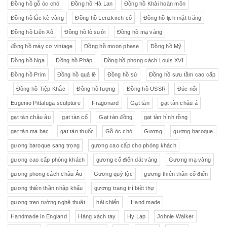
Đồng hồ gỗ óc chó
Đồng hồ Hà Lan
Đồng hồ Khải hoàn môn
Đồng hồ lắc kê vàng
Đồng hồ Lenzkirch cổ
Đồng hồ lịch mặt trăng
Đồng hồ Liên Xô
Đồng hồ lò sưởi
Đồng hồ mạ vàng
đồng hồ máy cơ vintage
Đồng hồ moon phase
Đồng hồ Mỹ
Đồng hồ Nga
Đồng hồ Pháp
Đồng hồ phong cách Louis XVI
Đồng hồ Prim
Đồng hồ quả lê
Đồng hồ sứ
Đồng hồ sưu tầm cao cấp
Đồng hồ Tiệp Khắc
Đồng hồ tượng
Đồng hồ USSR
Đúc nổi
Eugenio Pittaluga sculpture
Fragonard
Gạt tàn
gạt tàn châu á
gạt tàn châu âu
gạt tàn cổ
Gạt tàn đồng
gạt tàn hình rồng
gạt tàn mạ bạc
gạt tàn thuốc
Gỗ óc chó
Gương
gương baroque
gương baroque sang trọng
gương cao cấp cho phòng khách
gương cao cấp phòng khách
gương cổ điển dát vàng
Gương mạ vàng
gương phong cách châu Âu
Gương quý tộc
gương thiên thần cổ điển
gương thiên thần nhập khẩu
gương trang trí biệt thự
gương treo tường nghệ thuật
hải chiến
Hand made
Handmade in England
Hàng xách tay
Hy Lạp
Johnie Walker