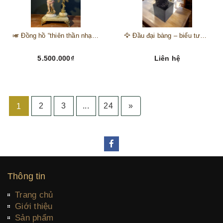
🎺 Đồng hồ “thiên thần nhạc hội” – tuyệt mỹ phẩm trang trí phong cách hoàng gia 🎼
🦅 Đầu đại bàng – biểu tượng của kẻ chinh phục trên đỉnh núi thành công 🦅
5.500.000₫
Liên hệ
2
3
...
24
»
1
Thông tin
Trang chủ
Giới thiệu
Sản phẩm