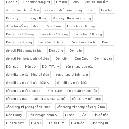
Cốc sứ
Cốc thiếc trang trí
Cời lửa
cúp
cúp sứ sưu tầm
decor châu Âu cổ điển
decor cổ điển sang trọng
Đèn
Đèn bàn
Đèn cây
đèn cây tiffany
đèn cây tiffany sang trọng
đèn chân đồng cổ điển
Đèn chùm
Đèn chùm 10 bóng
Đèn chùm 12 bóng
Đèn chùm 16 bóng
Đèn chùm 18 bóng
Đèn chùm 6 bóng
Đèn chùm 8 bóng
Đèn chùm pha lê
Đèn cổ
đèn cổ Pháp nguyên bản
Đèn công
Đèn dầu
đèn để bàn hoàng gia cổ điển
Đèn điện
Đèn Đức
Đèn Hà Lan
Đèn ngủ
Đèn sứ
Đèn Tiffany
đèn tiffany cao cấp
đèn tiffany chân đồng cổ điển
đèn tiffany chính hãng
đèn tiffany nghệ thuật châu Âu
đèn tiffany nhập khẩu
đèn tiffany phòng khách
đèn tiffany phòng khách đẳng cấp
đèn tiffany thật
đèn tiffany thật và giả
đèn tiffany thủ công
đèn trang trí phong cách Pháp
đèn trang trí phong cách quý tộc
Đèn tượng
Đèn vintage châu Âu
Đi săn
Đĩa
Đĩa cô tiên
Đĩa lưu niệm
Đĩa sứ
Đĩa sứ Đức
Đĩa thiếc
Đĩa trang trí