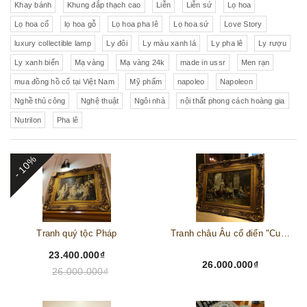
Khay bánh
Khung đắp thạch cao
Liễn
Liễn sứ
Lọ hoa
Lọ hoa cổ
lọ hoa gỗ
Lọ hoa pha lê
Lọ hoa sứ
Love Story
luxury collectible lamp
Ly đôi
Ly màu xanh lá
Ly pha lê
Ly rượu
Ly xanh biển
Mạ vàng
Mạ vàng 24k
made in ussr
Men rạn
mua đồng hồ cổ tại Việt Nam
Mỹ phẩm
napoleo
Napoleon
Nghề thủ công
Nghệ thuật
Ngôi nhà
nội thất phong cách hoàng gia
Nutrilon
Pha lê
- 10%
Tranh quý tộc Pháp
Tranh châu Âu cổ điển "Cuộc sống lao động"
23.400.000₫
26.000.000₫
26.000.000₫