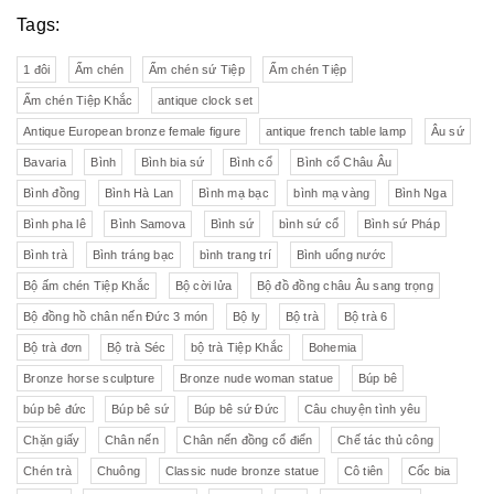
Tags:
1 đôi
Ấm chén
Ấm chén sứ Tiệp
Ấm chén Tiệp
Ấm chén Tiệp Khắc
antique clock set
Antique European bronze female figure
antique french table lamp
Âu sứ
Bavaria
Bình
Bình bia sứ
Bình cổ
Bình cổ Châu Âu
Bình đồng
Bình Hà Lan
Bình mạ bạc
bình mạ vàng
Bình Nga
Bình pha lê
Bình Samova
Bình sứ
bình sứ cổ
Bình sứ Pháp
Bình trà
Bình tráng bạc
bình trang trí
Bình uống nước
Bộ ấm chén Tiệp Khắc
Bộ cời lửa
Bộ đồ đồng châu Âu sang trọng
Bộ đồng hồ chân nến Đức 3 món
Bộ ly
Bộ trà
Bộ trà 6
Bộ trà đơn
Bộ trà Séc
bộ trà Tiệp Khắc
Bohemia
Bronze horse sculpture
Bronze nude woman statue
Búp bê
búp bê đức
Búp bê sứ
Búp bê sứ Đức
Câu chuyện tình yêu
Chặn giấy
Chân nến
Chân nến đồng cổ điển
Chế tác thủ công
Chén trà
Chuông
Classic nude bronze statue
Cô tiên
Cốc bia