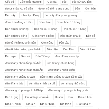
Cốc sứ
Cốc thiếc trang trí
Cời lửa
cúp
cúp sứ sưu tầm
decor châu Âu cổ điển
decor cổ điển sang trọng
Đèn
Đèn bàn
Đèn cây
đèn cây tiffany
đèn cây tiffany sang trọng
đèn chân đồng cổ điển
Đèn chùm
Đèn chùm 10 bóng
Đèn chùm 12 bóng
Đèn chùm 16 bóng
Đèn chùm 18 bóng
Đèn chùm 6 bóng
Đèn chùm 8 bóng
Đèn chùm pha lê
Đèn cổ
đèn cổ Pháp nguyên bản
Đèn công
Đèn dầu
đèn để bàn hoàng gia cổ điển
Đèn điện
Đèn Đức
Đèn Hà Lan
Đèn ngủ
Đèn sứ
Đèn Tiffany
đèn tiffany cao cấp
đèn tiffany chân đồng cổ điển
đèn tiffany chính hãng
đèn tiffany nghệ thuật châu Âu
đèn tiffany nhập khẩu
đèn tiffany phòng khách
đèn tiffany phòng khách đẳng cấp
đèn tiffany thật
đèn tiffany thật và giả
đèn tiffany thủ công
đèn trang trí phong cách Pháp
đèn trang trí phong cách quý tộc
Đèn tượng
Đèn vintage châu Âu
Đi săn
Đĩa
Đĩa cô tiên
Đĩa lưu niệm
Đĩa sứ
Đĩa sứ Đức
Đĩa thiếc
Đĩa trang trí