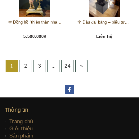
🎺 Đồng hồ “thiên thần nhạc hội” – tuyệt mỹ phẩm trang trí phong cách hoàng gia 🎼
🦅 Đầu đại bàng – biểu tượng của kẻ chinh phục trên đỉnh núi thành công 🦅
5.500.000₫
Liên hệ
2
3
...
24
»
1
Thông tin
Trang chủ
Giới thiệu
Sản phẩm