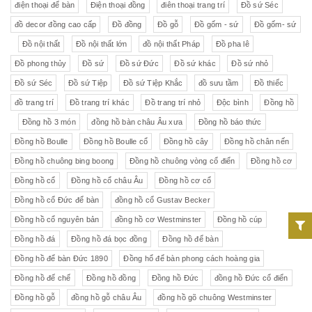
điện thoại để bàn
Điện thoại đồng
điên thoại trang trí
Đồ sứ Séc
đồ decor đồng cao cấp
Đồ đồng
Đồ gỗ
Đồ gốm - sứ
Đồ gốm- sứ
Đồ nội thất
Đồ nội thất lớn
đồ nội thất Pháp
Đồ pha lê
Đồ phong thủy
Đồ sứ
Đồ sứ Đức
Đồ sứ khác
Đồ sứ nhỏ
Đồ sứ Séc
Đồ sứ Tiệp
Đồ sứ Tiệp Khắc
đồ sưu tầm
Đồ thiếc
đồ trang trí
Đồ trang trí khác
Đồ trang trí nhỏ
Độc bình
Đồng hồ
Đồng hồ 3 món
đồng hồ bàn châu Âu xưa
Đồng hồ báo thức
Đồng hồ Boulle
Đồng hồ Boulle cổ
Đồng hồ cây
Đồng hồ chân nến
Đồng hồ chuông bing boong
Đồng hồ chuông vòng cổ điển
Đồng hồ cơ
Đồng hồ cổ
Đồng hồ cổ châu Âu
Đồng hồ cơ cổ
Đồng hồ cổ Đức để bàn
đồng hồ cổ Gustav Becker
Đồng hồ cổ nguyên bản
đồng hồ cơ Westminster
Đồng hồ cúp
Đồng hồ đá
Đồng hồ đá bọc đồng
Đồng hồ để bàn
Đồng hồ để bàn Đức 1890
Đồng hổ để bàn phong cách hoàng gia
Đồng hồ đế chế
Đồng hồ đồng
Đồng hồ Đức
đồng hồ Đức cổ điển
Đồng hồ gỗ
đồng hồ gỗ châu Âu
đồng hồ gõ chuông Westminster