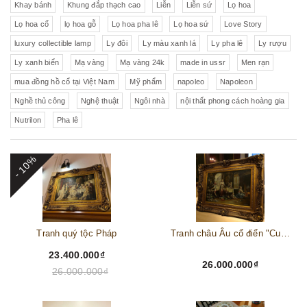
Khay bánh
Khung đắp thạch cao
Liễn
Liễn sứ
Lọ hoa
Lọ hoa cổ
lọ hoa gỗ
Lọ hoa pha lê
Lọ hoa sứ
Love Story
luxury collectible lamp
Ly đôi
Ly màu xanh lá
Ly pha lê
Ly rượu
Ly xanh biển
Mạ vàng
Mạ vàng 24k
made in ussr
Men rạn
mua đồng hồ cổ tại Việt Nam
Mỹ phẩm
napoleo
Napoleon
Nghề thủ công
Nghệ thuật
Ngôi nhà
nội thất phong cách hoàng gia
Nutrilon
Pha lê
- 10%
Tranh quý tộc Pháp
Tranh châu Âu cổ điển "Cuộc sống lao động"
23.400.000₫
26.000.000₫
26.000.000₫