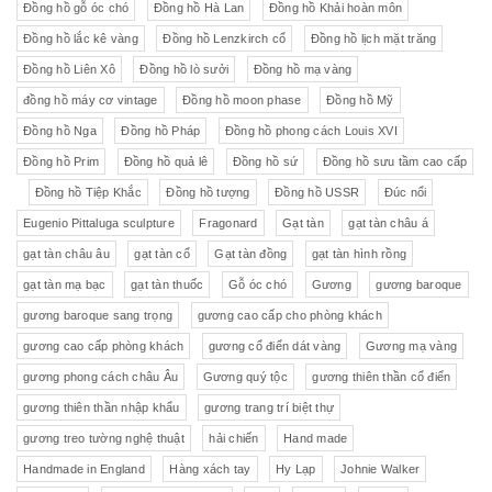
Đồng hồ gỗ óc chó
Đồng hồ Hà Lan
Đồng hồ Khải hoàn môn
Đồng hồ lắc kê vàng
Đồng hồ Lenzkirch cổ
Đồng hồ lịch mặt trăng
Đồng hồ Liên Xô
Đồng hồ lò sưởi
Đồng hồ mạ vàng
đồng hồ máy cơ vintage
Đồng hồ moon phase
Đồng hồ Mỹ
Đồng hồ Nga
Đồng hồ Pháp
Đồng hồ phong cách Louis XVI
Đồng hồ Prim
Đồng hồ quả lê
Đồng hồ sứ
Đồng hồ sưu tầm cao cấp
Đồng hồ Tiệp Khắc
Đồng hồ tượng
Đồng hồ USSR
Đúc nổi
Eugenio Pittaluga sculpture
Fragonard
Gạt tàn
gạt tàn châu á
gạt tàn châu âu
gạt tàn cổ
Gạt tàn đồng
gạt tàn hình rồng
gạt tàn mạ bạc
gạt tàn thuốc
Gỗ óc chó
Gương
gương baroque
gương baroque sang trọng
gương cao cấp cho phòng khách
gương cao cấp phòng khách
gương cổ điển dát vàng
Gương mạ vàng
gương phong cách châu Âu
Gương quý tộc
gương thiên thần cổ điển
gương thiên thần nhập khẩu
gương trang trí biệt thự
gương treo tường nghệ thuật
hải chiến
Hand made
Handmade in England
Hàng xách tay
Hy Lạp
Johnie Walker