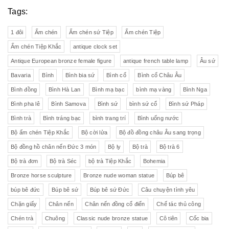
Tags:
1 đôi
Ấm chén
Ấm chén sứ Tiệp
Ấm chén Tiệp
Ấm chén Tiệp Khắc
antique clock set
Antique European bronze female figure
antique french table lamp
Âu sứ
Bavaria
Bình
Bình bia sứ
Bình cổ
Bình cổ Châu Âu
Bình đồng
Bình Hà Lan
Bình mạ bạc
bình mạ vàng
Bình Nga
Bình pha lê
Bình Samova
Bình sứ
bình sứ cổ
Bình sứ Pháp
Bình trà
Bình tráng bạc
bình trang trí
Bình uống nước
Bộ ấm chén Tiệp Khắc
Bộ cời lửa
Bộ đồ đồng châu Âu sang trọng
Bộ đồng hồ chân nến Đức 3 món
Bộ ly
Bộ trà
Bộ trà 6
Bộ trà đơn
Bộ trà Séc
bộ trà Tiệp Khắc
Bohemia
Bronze horse sculpture
Bronze nude woman statue
Búp bê
búp bê đức
Búp bê sứ
Búp bê sứ Đức
Câu chuyện tình yêu
Chặn giấy
Chân nến
Chân nến đồng cổ điển
Chế tác thủ công
Chén trà
Chuông
Classic nude bronze statue
Cô tiên
Cốc bia