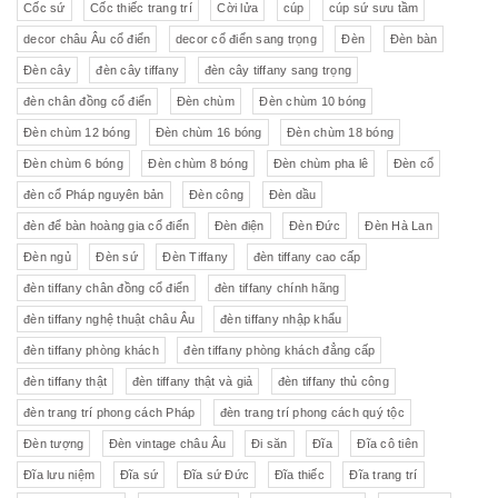
Cốc sứ
Cốc thiếc trang trí
Cời lửa
cúp
cúp sứ sưu tầm
decor châu Âu cổ điển
decor cổ điển sang trọng
Đèn
Đèn bàn
Đèn cây
đèn cây tiffany
đèn cây tiffany sang trọng
đèn chân đồng cổ điển
Đèn chùm
Đèn chùm 10 bóng
Đèn chùm 12 bóng
Đèn chùm 16 bóng
Đèn chùm 18 bóng
Đèn chùm 6 bóng
Đèn chùm 8 bóng
Đèn chùm pha lê
Đèn cổ
đèn cổ Pháp nguyên bản
Đèn công
Đèn dầu
đèn để bàn hoàng gia cổ điển
Đèn điện
Đèn Đức
Đèn Hà Lan
Đèn ngủ
Đèn sứ
Đèn Tiffany
đèn tiffany cao cấp
đèn tiffany chân đồng cổ điển
đèn tiffany chính hãng
đèn tiffany nghệ thuật châu Âu
đèn tiffany nhập khẩu
đèn tiffany phòng khách
đèn tiffany phòng khách đẳng cấp
đèn tiffany thật
đèn tiffany thật và giả
đèn tiffany thủ công
đèn trang trí phong cách Pháp
đèn trang trí phong cách quý tộc
Đèn tượng
Đèn vintage châu Âu
Đi săn
Đĩa
Đĩa cô tiên
Đĩa lưu niệm
Đĩa sứ
Đĩa sứ Đức
Đĩa thiếc
Đĩa trang trí