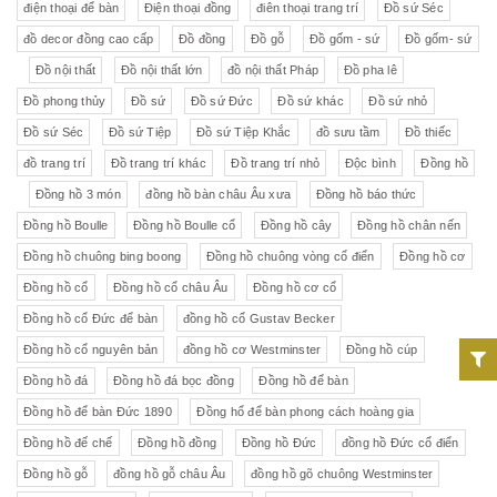
điện thoại để bàn
Điện thoại đồng
điên thoại trang trí
Đồ sứ Séc
đồ decor đồng cao cấp
Đồ đồng
Đồ gỗ
Đồ gốm - sứ
Đồ gốm- sứ
Đồ nội thất
Đồ nội thất lớn
đồ nội thất Pháp
Đồ pha lê
Đồ phong thủy
Đồ sứ
Đồ sứ Đức
Đồ sứ khác
Đồ sứ nhỏ
Đồ sứ Séc
Đồ sứ Tiệp
Đồ sứ Tiệp Khắc
đồ sưu tầm
Đồ thiếc
đồ trang trí
Đồ trang trí khác
Đồ trang trí nhỏ
Độc bình
Đồng hồ
Đồng hồ 3 món
đồng hồ bàn châu Âu xưa
Đồng hồ báo thức
Đồng hồ Boulle
Đồng hồ Boulle cổ
Đồng hồ cây
Đồng hồ chân nến
Đồng hồ chuông bing boong
Đồng hồ chuông vòng cổ điển
Đồng hồ cơ
Đồng hồ cổ
Đồng hồ cổ châu Âu
Đồng hồ cơ cổ
Đồng hồ cổ Đức để bàn
đồng hồ cổ Gustav Becker
Đồng hồ cổ nguyên bản
đồng hồ cơ Westminster
Đồng hồ cúp
Đồng hồ đá
Đồng hồ đá bọc đồng
Đồng hồ để bàn
Đồng hồ để bàn Đức 1890
Đồng hổ để bàn phong cách hoàng gia
Đồng hồ đế chế
Đồng hồ đồng
Đồng hồ Đức
đồng hồ Đức cổ điển
Đồng hồ gỗ
đồng hồ gỗ châu Âu
đồng hồ gõ chuông Westminster