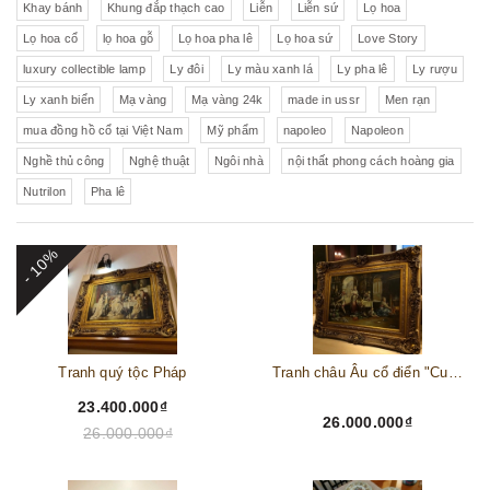
Khay bánh
Khung đắp thạch cao
Liễn
Liễn sứ
Lọ hoa
Lọ hoa cổ
lọ hoa gỗ
Lọ hoa pha lê
Lọ hoa sứ
Love Story
luxury collectible lamp
Ly đôi
Ly màu xanh lá
Ly pha lê
Ly rượu
Ly xanh biển
Mạ vàng
Mạ vàng 24k
made in ussr
Men rạn
mua đồng hồ cổ tại Việt Nam
Mỹ phẩm
napoleo
Napoleon
Nghề thủ công
Nghệ thuật
Ngôi nhà
nội thất phong cách hoàng gia
Nutrilon
Pha lê
- 10%
Tranh quý tộc Pháp
Tranh châu Âu cổ điển "Cuộc sống lao động"
23.400.000₫
26.000.000₫
26.000.000₫