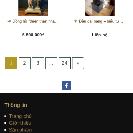
🎺 Đồng hồ “thiên thần nhạc hội” – tuyệt mỹ phẩm trang trí phong cách hoàng gia 🎼
🦅 Đầu đại bàng – biểu tượng của kẻ chinh phục trên đỉnh núi thành công 🦅
5.500.000₫
Liên hệ
2
3
...
24
»
1
Thông tin
Trang chủ
Giới thiệu
Sản phẩm