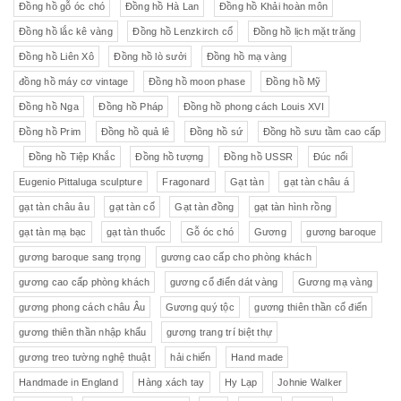
Đồng hồ gỗ óc chó
Đồng hồ Hà Lan
Đồng hồ Khải hoàn môn
Đồng hồ lắc kê vàng
Đồng hồ Lenzkirch cổ
Đồng hồ lịch mặt trăng
Đồng hồ Liên Xô
Đồng hồ lò sưởi
Đồng hồ mạ vàng
đồng hồ máy cơ vintage
Đồng hồ moon phase
Đồng hồ Mỹ
Đồng hồ Nga
Đồng hồ Pháp
Đồng hồ phong cách Louis XVI
Đồng hồ Prim
Đồng hồ quả lê
Đồng hồ sứ
Đồng hồ sưu tầm cao cấp
Đồng hồ Tiệp Khắc
Đồng hồ tượng
Đồng hồ USSR
Đúc nổi
Eugenio Pittaluga sculpture
Fragonard
Gạt tàn
gạt tàn châu á
gạt tàn châu âu
gạt tàn cổ
Gạt tàn đồng
gạt tàn hình rồng
gạt tàn mạ bạc
gạt tàn thuốc
Gỗ óc chó
Gương
gương baroque
gương baroque sang trọng
gương cao cấp cho phòng khách
gương cao cấp phòng khách
gương cổ điển dát vàng
Gương mạ vàng
gương phong cách châu Âu
Gương quý tộc
gương thiên thần cổ điển
gương thiên thần nhập khẩu
gương trang trí biệt thự
gương treo tường nghệ thuật
hải chiến
Hand made
Handmade in England
Hàng xách tay
Hy Lạp
Johnie Walker