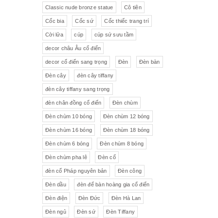
Pha lê màu đắp hoa nổi
Johnie Walker
Pháp
Classic nude bronze statue
Cô tiên
Cốc bia
Cốc sứ
Cốc thiếc trang trí
Pha lê
Đĩa trang trí
JB Deposee - Paris
Cời lửa
cúp
cúp sứ sưu tầm
Sứ hồng
Pha lê màu
L'art Bronze Qualité France
decor châu Âu cổ điển
decor cổ điển sang trọng
Đèn
Đèn bàn
Ấm chén sứ Tiệp
Bộ trà
Karlovy Vary
Đèn cây
đèn cây tiffany
Sữa
Đồng hồ Boulle
đèn cây tiffany sang trọng
đèn chân đồng cổ điển
Đèn chùm
Tượng đồng
Thảm
Đèn chùm 10 bóng
Đèn chùm 12 bóng
Đèn chùm 16 bóng
Đèn chùm 18 bóng
Độc bình
Đồ đồng
Đèn chùm 6 bóng
Đèn chùm 8 bóng
Tượng sứ
Đồ trang trí nhỏ
Đèn chùm pha lê
Đèn cổ
đèn cổ Pháp nguyên bản
Đèn công
Rượu Cognac
Đèn dầu
đèn để bàn hoàng gia cổ điển
Thực phẩm chức năng
Đèn điện
Đèn Đức
Đèn Hà Lan
Đèn ngủ
Đèn sứ
Đèn Tiffany
Rượu Whisky
Rượu vang