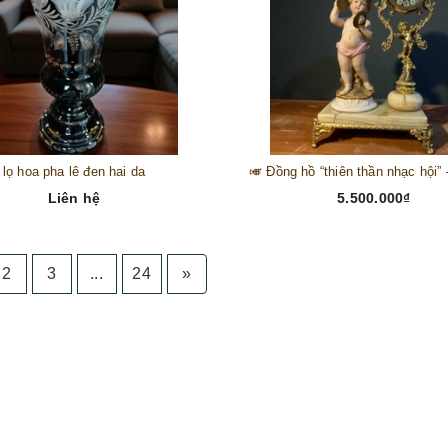
lọ hoa pha lê đen hai da
Liên hệ
5.500.000₫
2
3
...
24
»