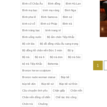
Liên Xô
Đồ trang trí khác
Đèn
Bình cổ Châu Âu
Bình đồng
Bình Hà Lan
Bình mạ bạc
bình mạ vàng
Bình Nga
Cộng hòa Séc- chợ đồ cổ Praha
Đồ sứ khác
Tranh sơn dầu
Bình pha lê
Bình Samova
Bình sứ
pha lê Tiệp
Đồ sứ Tiệp
bình sứ cổ
Bình sứ Pháp
Bình trà
Đồ sứ nhỏ
Đôn bình
Bình tráng bạc
bình trang trí
Sứ Đức
Italia, Germany
Âu sứ có nắp
Gạt tàn
Bình uống nước
Bộ ấm chén Tiệp Khắc
Bộ cời lửa
Bộ đồ đồng châu Âu sang trọng
VebR- Đức
Royal Schwabap
Ly pha lê
Liễn cổ
Bộ đồng hồ chân nến Đức 3 món
Bộ ly
H&C - Séc
Bohemia
Đồ sứ hồng
Đồ sứ
Bộ trà
Bộ trà 6
Bộ trà đơn
Bộ trà Séc
bộ trà Tiệp Khắc
Bohemia
1
Đức
Tiệp Khắc
Liễn sứ
Đồng hồ quả lê
Bronze horse sculpture
Bavaria
Nutrilon
Đồng hồ
Đèn chùm
Bronze nude woman statue
Búp bê
búp bê đức
Búp bê sứ
Búp bê sứ Đức
Fonderie Bords de Seine
Đèn chùm pha lê Tiệp
Câu chuyện tình yêu
Chặn giấy
Chân nến
Chân nến đồng cổ điển
Chế tác thủ công
Đồng hồ để bàn
Chế tác thủ công
Đồ nội thất
Hennessy
Chén trà
Chuông