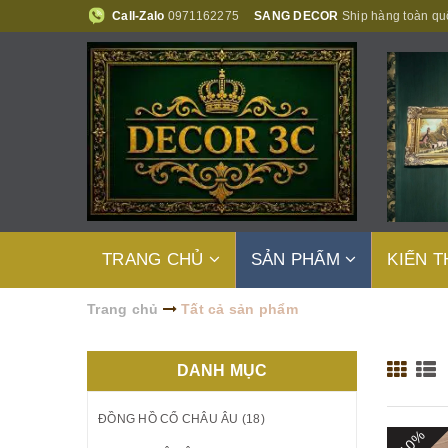
Call-Zalo
0971162275
SANG DECOR
Ship hàng toàn qu
TRANG CHỦ
SẢN PHẨM
KIẾN 
Trang chủ
Tất cả sản phẩm
DANH MỤC
ĐỒNG HỒ CỔ CHÂU ÂU (18)
- 10%