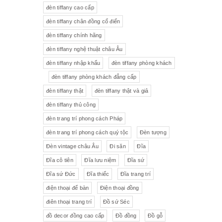
đèn tiffany cao cấp
Tượng gốm
Đèn bàn
đèn tiffany chân đồng cổ điển
đèn tiffany chính hãng
Tượng
Bộ trà sứ Tiệp
đèn tiffany nghệ thuật châu Âu
đèn tiffany nhập khẩu
đèn tiffany phòng khách
đèn tiffany phòng khách đẳng cấp
đèn tiffany thật
đèn tiffany thật và giả
đèn tiffany thủ công
đèn trang trí phong cách Pháp
đèn trang trí phong cách quý tộc
Đèn tượng
Đèn vintage châu Âu
Đi săn
Đĩa
Đĩa cô tiên
Đĩa lưu niệm
Đĩa sứ
Đĩa sứ Đức
Đĩa thiếc
Đĩa trang trí
điện thoại để bàn
Điện thoại đồng
điên thoại trang trí
Đồ sứ Séc
đồ decor đồng cao cấp
Đồ đồng
Đồ gỗ