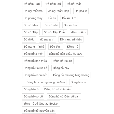
Đồ gốm - sứ
Đồ gốm- sứ
Đồ nội thất
Đồ nội thất lớn
đồ nội thất Pháp
Đồ pha lê
Đồ phong thủy
Đồ sứ
Đồ sứ Đức
Đồ sứ khác
Đồ sứ nhỏ
Đồ sứ Séc
Đồ sứ Tiệp
Đồ sứ Tiệp Khắc
đồ sưu tầm
Đồ thiếc
đồ trang trí
Đồ trang trí khác
Đồ trang trí nhỏ
Độc bình
Đồng hồ
Đồng hồ 3 món
đồng hồ bàn châu Âu xưa
Đồng hồ báo thức
Đồng hồ Boulle
Đồng hồ Boulle cổ
Đồng hồ cây
Đồng hồ chân nến
Đồng hồ chuông bing boong
Đồng hồ chuông vòng cổ điển
Đồng hồ cơ
Đồng hồ cổ
Đồng hồ cổ châu Âu
Đồng hồ cơ cổ
Đồng hồ cổ Đức để bàn
đồng hồ cổ Gustav Becker
Đồng hồ cổ nguyên bản