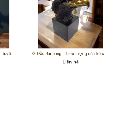
🎺 Đồng hồ “thiên thần nhạc hội” – tuyệt mỹ phẩm trang trí phong cách hoàng gia 🎼
🦅 Đầu đại bàng – biểu tượng của kẻ chinh phục trên đỉnh núi thành công 🦅
Liên hệ