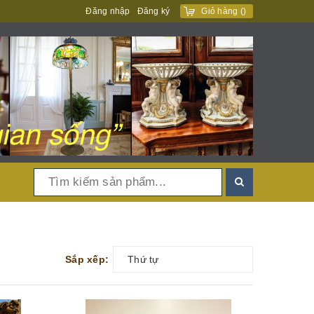
Đăng nhập
Đăng ký
Giỏ hàng
(
)
Sắp xếp:
Thứ tự