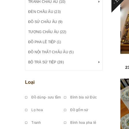
TRANH CHÂU ÂU (10)
ĐÈN CHÂU ÂU (23)
ĐỒ SỨ CHÂU ÂU (9)
TƯỢNG CHÂU ÂU (22)
ĐỒ PHA LÊ TIỆP (1)
ĐỒ NỘI THẤT CHÂU ÂU (5)
BỘ TRÀ SỨ TIỆP (28)
2
Loại
Đồ dùng- sưu tầm
Bình bia sứ Đức
Lọ hoa
Đồ gốm sứ
Tranh
Bình hoa pha lê