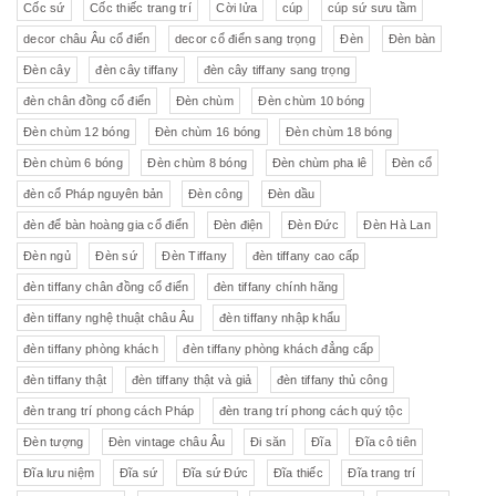
Cốc sứ
Cốc thiếc trang trí
Cời lửa
cúp
cúp sứ sưu tầm
decor châu Âu cổ điển
decor cổ điển sang trọng
Đèn
Đèn bàn
Đèn cây
đèn cây tiffany
đèn cây tiffany sang trọng
đèn chân đồng cổ điển
Đèn chùm
Đèn chùm 10 bóng
Đèn chùm 12 bóng
Đèn chùm 16 bóng
Đèn chùm 18 bóng
Đèn chùm 6 bóng
Đèn chùm 8 bóng
Đèn chùm pha lê
Đèn cổ
đèn cổ Pháp nguyên bản
Đèn công
Đèn dầu
đèn để bàn hoàng gia cổ điển
Đèn điện
Đèn Đức
Đèn Hà Lan
Đèn ngủ
Đèn sứ
Đèn Tiffany
đèn tiffany cao cấp
đèn tiffany chân đồng cổ điển
đèn tiffany chính hãng
đèn tiffany nghệ thuật châu Âu
đèn tiffany nhập khẩu
đèn tiffany phòng khách
đèn tiffany phòng khách đẳng cấp
đèn tiffany thật
đèn tiffany thật và giả
đèn tiffany thủ công
đèn trang trí phong cách Pháp
đèn trang trí phong cách quý tộc
Đèn tượng
Đèn vintage châu Âu
Đi săn
Đĩa
Đĩa cô tiên
Đĩa lưu niệm
Đĩa sứ
Đĩa sứ Đức
Đĩa thiếc
Đĩa trang trí