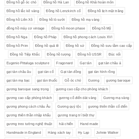
Đồng hồ gỗ óc chó
Đồng hồ Hà Lan
Đồng hồ Khải hoàn môn
Đồng hồ lắc kê vàng
Đồng hồ Lenzkirch cổ
Đồng hồ lịch mặt trăng
Đồng hồ Liên Xô
Đồng hồ lò sưởi
Đồng hồ mạ vàng
đồng hồ máy cơ vintage
Đồng hồ moon phase
Đồng hồ Mỹ
Đồng hồ Nga
Đồng hồ Pháp
Đồng hồ phong cách Louis XVI
Đồng hồ Prim
Đồng hồ quả lê
Đồng hồ sứ
Đồng hồ sưu tầm cao cấp
Đồng hồ Tiệp Khắc
Đồng hồ tượng
Đồng hồ USSR
Đúc nổi
Eugenio Pittaluga sculpture
Fragonard
Gạt tàn
gạt tàn châu á
gạt tàn châu âu
gạt tàn cổ
Gạt tàn đồng
gạt tàn hình rồng
gạt tàn mạ bạc
gạt tàn thuốc
Gỗ óc chó
Gương
gương baroque
gương baroque sang trọng
gương cao cấp cho phòng khách
gương cao cấp phòng khách
gương cổ điển dát vàng
Gương mạ vàng
gương phong cách châu Âu
Gương quý tộc
gương thiên thần cổ điển
gương thiên thần nhập khẩu
gương trang trí biệt thự
gương treo tường nghệ thuật
hải chiến
Hand made
Handmade in England
Hàng xách tay
Hy Lạp
Johnie Walker