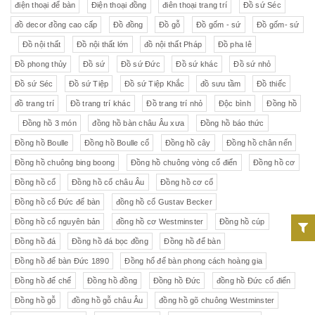
điện thoại để bàn
Điện thoại đồng
điên thoại trang trí
Đồ sứ Séc
đồ decor đồng cao cấp
Đồ đồng
Đồ gỗ
Đồ gốm - sứ
Đồ gốm- sứ
Đồ nội thất
Đồ nội thất lớn
đồ nội thất Pháp
Đồ pha lê
Đồ phong thủy
Đồ sứ
Đồ sứ Đức
Đồ sứ khác
Đồ sứ nhỏ
Đồ sứ Séc
Đồ sứ Tiệp
Đồ sứ Tiệp Khắc
đồ sưu tầm
Đồ thiếc
đồ trang trí
Đồ trang trí khác
Đồ trang trí nhỏ
Độc bình
Đồng hồ
Đồng hồ 3 món
đồng hồ bàn châu Âu xưa
Đồng hồ báo thức
Đồng hồ Boulle
Đồng hồ Boulle cổ
Đồng hồ cây
Đồng hồ chân nến
Đồng hồ chuông bing boong
Đồng hồ chuông vòng cổ điển
Đồng hồ cơ
Đồng hồ cổ
Đồng hồ cổ châu Âu
Đồng hồ cơ cổ
Đồng hồ cổ Đức để bàn
đồng hồ cổ Gustav Becker
Đồng hồ cổ nguyên bản
đồng hồ cơ Westminster
Đồng hồ cúp
Đồng hồ đá
Đồng hồ đá bọc đồng
Đồng hồ để bàn
Đồng hồ để bàn Đức 1890
Đồng hổ để bàn phong cách hoàng gia
Đồng hồ đế chế
Đồng hồ đồng
Đồng hồ Đức
đồng hồ Đức cổ điển
Đồng hồ gỗ
đồng hồ gỗ châu Âu
đồng hồ gõ chuông Westminster