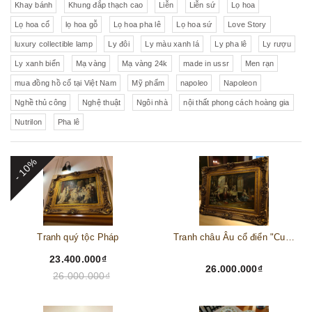
Khay bánh
Khung đắp thạch cao
Liễn
Liễn sứ
Lọ hoa
Lọ hoa cổ
lọ hoa gỗ
Lọ hoa pha lê
Lọ hoa sứ
Love Story
luxury collectible lamp
Ly đôi
Ly màu xanh lá
Ly pha lê
Ly rượu
Ly xanh biển
Mạ vàng
Mạ vàng 24k
made in ussr
Men rạn
mua đồng hồ cổ tại Việt Nam
Mỹ phẩm
napoleo
Napoleon
Nghề thủ công
Nghệ thuật
Ngôi nhà
nội thất phong cách hoàng gia
Nutrilon
Pha lê
- 10%
Tranh quý tộc Pháp
Tranh châu Âu cổ điển "Cuộc sống lao động"
23.400.000₫
26.000.000₫
26.000.000₫