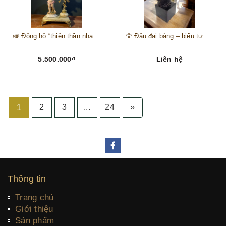
🎺 Đồng hồ “thiên thần nhạc hội” – tuyệt mỹ phẩm trang trí phong cách hoàng gia 🎼
🦅 Đầu đại bàng – biểu tượng của kẻ chinh phục trên đỉnh núi thành công 🦅
5.500.000₫
Liên hệ
2
3
...
24
»
1
Thông tin
Trang chủ
Giới thiệu
Sản phẩm