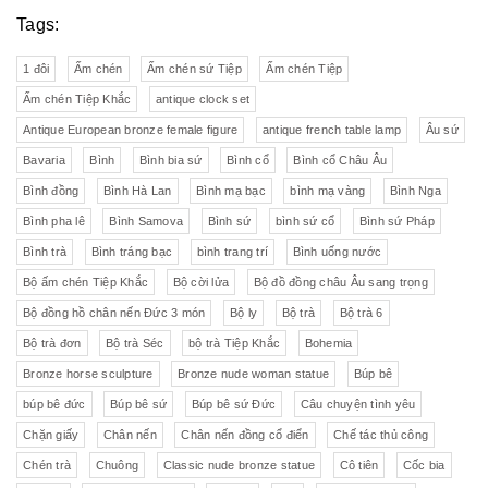
Tags:
1 đôi
Ấm chén
Ấm chén sứ Tiệp
Ấm chén Tiệp
Ấm chén Tiệp Khắc
antique clock set
Antique European bronze female figure
antique french table lamp
Âu sứ
Bavaria
Bình
Bình bia sứ
Bình cổ
Bình cổ Châu Âu
Bình đồng
Bình Hà Lan
Bình mạ bạc
bình mạ vàng
Bình Nga
Bình pha lê
Bình Samova
Bình sứ
bình sứ cổ
Bình sứ Pháp
Bình trà
Bình tráng bạc
bình trang trí
Bình uống nước
Bộ ấm chén Tiệp Khắc
Bộ cời lửa
Bộ đồ đồng châu Âu sang trọng
Bộ đồng hồ chân nến Đức 3 món
Bộ ly
Bộ trà
Bộ trà 6
Bộ trà đơn
Bộ trà Séc
bộ trà Tiệp Khắc
Bohemia
Bronze horse sculpture
Bronze nude woman statue
Búp bê
búp bê đức
Búp bê sứ
Búp bê sứ Đức
Câu chuyện tình yêu
Chặn giấy
Chân nến
Chân nến đồng cổ điển
Chế tác thủ công
Chén trà
Chuông
Classic nude bronze statue
Cô tiên
Cốc bia