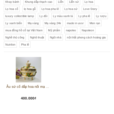
Khay bánh
Khung đắp thạch cao
Liễn
Liễn sứ
Lọ hoa
Lọ hoa cổ
lọ hoa gỗ
Lọ hoa pha lê
Lọ hoa sứ
Love Story
luxury collectible lamp
Ly đôi
Ly màu xanh lá
Ly pha lê
Ly rượu
Ly xanh biển
Mạ vàng
Mạ vàng 24k
made in ussr
Men rạn
mua đồng hồ cổ tại Việt Nam
Mỹ phẩm
napoleo
Napoleon
Nghề thủ công
Nghệ thuật
Ngôi nhà
nội thất phong cách hoàng gia
Nutrilon
Pha lê
Âu sứ cổ đắp hoa nổi mạ vàng- Đức
400.000₫