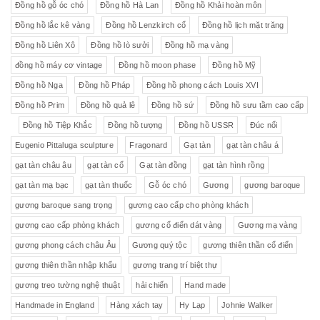
Đồng hồ gỗ óc chó
Đồng hồ Hà Lan
Đồng hồ Khải hoàn môn
Đồng hồ lắc kê vàng
Đồng hồ Lenzkirch cổ
Đồng hồ lịch mặt trăng
Đồng hồ Liên Xô
Đồng hồ lò sưởi
Đồng hồ mạ vàng
đồng hồ máy cơ vintage
Đồng hồ moon phase
Đồng hồ Mỹ
Đồng hồ Nga
Đồng hồ Pháp
Đồng hồ phong cách Louis XVI
Đồng hồ Prim
Đồng hồ quả lê
Đồng hồ sứ
Đồng hồ sưu tầm cao cấp
Đồng hồ Tiệp Khắc
Đồng hồ tượng
Đồng hồ USSR
Đúc nổi
Eugenio Pittaluga sculpture
Fragonard
Gạt tàn
gạt tàn châu á
gạt tàn châu âu
gạt tàn cổ
Gạt tàn đồng
gạt tàn hình rồng
gạt tàn mạ bạc
gạt tàn thuốc
Gỗ óc chó
Gương
gương baroque
gương baroque sang trọng
gương cao cấp cho phòng khách
gương cao cấp phòng khách
gương cổ điển dát vàng
Gương mạ vàng
gương phong cách châu Âu
Gương quý tộc
gương thiên thần cổ điển
gương thiên thần nhập khẩu
gương trang trí biệt thự
gương treo tường nghệ thuật
hải chiến
Hand made
Handmade in England
Hàng xách tay
Hy Lạp
Johnie Walker