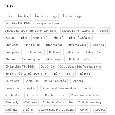
Tags:
1 đôi
Ấm chén
Ấm chén sứ Tiệp
Ấm chén Tiệp
Ấm chén Tiệp Khắc
antique clock set
Antique European bronze female figure
antique french table lamp
Âu sứ
Bavaria
Bình
Bình bia sứ
Bình cổ
Bình cổ Châu Âu
Bình đồng
Bình Hà Lan
Bình mạ bạc
bình mạ vàng
Bình Nga
Bình pha lê
Bình Samova
Bình sứ
bình sứ cổ
Bình sứ Pháp
Bình trà
Bình tráng bạc
bình trang trí
Bình uống nước
Bộ ấm chén Tiệp Khắc
Bộ cời lửa
Bộ đồ đồng châu Âu sang trọng
Bộ đồng hồ chân nến Đức 3 món
Bộ ly
Bộ trà
Bộ trà 6
Bộ trà đơn
Bộ trà Séc
bộ trà Tiệp Khắc
Bohemia
Bronze horse sculpture
Bronze nude woman statue
Búp bê
búp bê đức
Búp bê sứ
Búp bê sứ Đức
Câu chuyện tình yêu
Chặn giấy
Chân nến
Chân nến đồng cổ điển
Chế tác thủ công
Chén trà
Chuông
Classic nude bronze statue
Cô tiên
Cốc bia