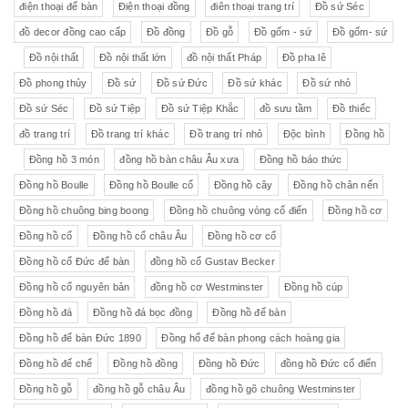
điện thoại để bàn
Điện thoại đồng
điên thoại trang trí
Đồ sứ Séc
đồ decor đồng cao cấp
Đồ đồng
Đồ gỗ
Đồ gốm - sứ
Đồ gốm- sứ
Đồ nội thất
Đồ nội thất lớn
đồ nội thất Pháp
Đồ pha lê
Đồ phong thủy
Đồ sứ
Đồ sứ Đức
Đồ sứ khác
Đồ sứ nhỏ
Đồ sứ Séc
Đồ sứ Tiệp
Đồ sứ Tiệp Khắc
đồ sưu tầm
Đồ thiếc
đồ trang trí
Đồ trang trí khác
Đồ trang trí nhỏ
Độc bình
Đồng hồ
Đồng hồ 3 món
đồng hồ bàn châu Âu xưa
Đồng hồ báo thức
Đồng hồ Boulle
Đồng hồ Boulle cổ
Đồng hồ cây
Đồng hồ chân nến
Đồng hồ chuông bing boong
Đồng hồ chuông vòng cổ điển
Đồng hồ cơ
Đồng hồ cổ
Đồng hồ cổ châu Âu
Đồng hồ cơ cổ
Đồng hồ cổ Đức để bàn
đồng hồ cổ Gustav Becker
Đồng hồ cổ nguyên bản
đồng hồ cơ Westminster
Đồng hồ cúp
Đồng hồ đá
Đồng hồ đá bọc đồng
Đồng hồ để bàn
Đồng hồ để bàn Đức 1890
Đồng hổ để bàn phong cách hoàng gia
Đồng hồ đế chế
Đồng hồ đồng
Đồng hồ Đức
đồng hồ Đức cổ điển
Đồng hồ gỗ
đồng hồ gỗ châu Âu
đồng hồ gõ chuông Westminster