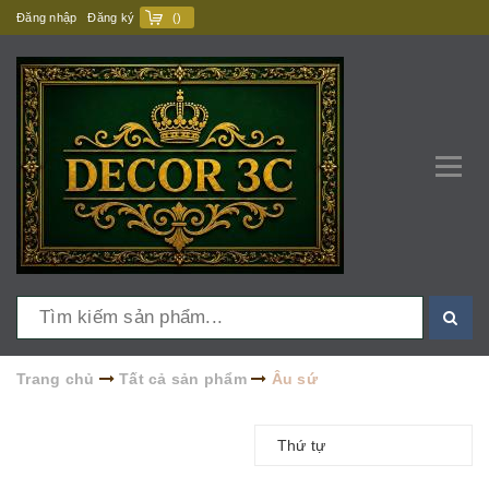
Đăng nhập
Đăng ký
(
)
Trang chủ
Tất cả sản phẩm
Âu sứ
Thứ tự