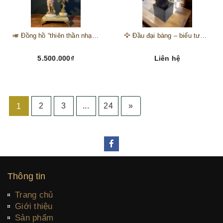
🎺 Đồng hồ “thiên thần nhạc hội” – tuyệt mỹ phẩm trang trí phong cách hoàng gia 🎼
🦅 Đầu đại bàng – biểu tượng của kẻ chinh phục trên đỉnh núi thành công 🦅
5.500.000₫
Liên hệ
2
3
...
24
»
1
Thông tin
Trang chủ
Giới thiệu
Sản phẩm