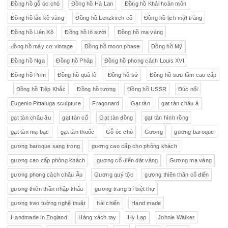
Đồng hồ gỗ óc chó
Đồng hồ Hà Lan
Đồng hồ Khải hoàn môn
Đồng hồ lắc kê vàng
Đồng hồ Lenzkirch cổ
Đồng hồ lịch mặt trăng
Đồng hồ Liên Xô
Đồng hồ lò sưởi
Đồng hồ mạ vàng
đồng hồ máy cơ vintage
Đồng hồ moon phase
Đồng hồ Mỹ
Đồng hồ Nga
Đồng hồ Pháp
Đồng hồ phong cách Louis XVI
Đồng hồ Prim
Đồng hồ quả lê
Đồng hồ sứ
Đồng hồ sưu tầm cao cấp
Đồng hồ Tiệp Khắc
Đồng hồ tượng
Đồng hồ USSR
Đúc nổi
Eugenio Pittaluga sculpture
Fragonard
Gạt tàn
gạt tàn châu á
gạt tàn châu âu
gạt tàn cổ
Gạt tàn đồng
gạt tàn hình rồng
gạt tàn mạ bạc
gạt tàn thuốc
Gỗ óc chó
Gương
gương baroque
gương baroque sang trọng
gương cao cấp cho phòng khách
gương cao cấp phòng khách
gương cổ điển dát vàng
Gương mạ vàng
gương phong cách châu Âu
Gương quý tộc
gương thiên thần cổ điển
gương thiên thần nhập khẩu
gương trang trí biệt thự
gương treo tường nghệ thuật
hải chiến
Hand made
Handmade in England
Hàng xách tay
Hy Lạp
Johnie Walker