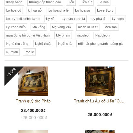
Khay bánh
Khung đắp thạch cao
Liễn
Liễn sứ
Lọ hoa
Lọ hoa cổ
lọ hoa gỗ
Lọ hoa pha lê
Lọ hoa sứ
Love Story
luxury collectible lamp
Ly đôi
Ly màu xanh lá
Ly pha lê
Ly rượu
Ly xanh biển
Mạ vàng
Mạ vàng 24k
made in ussr
Men rạn
mua đồng hồ cổ tại Việt Nam
Mỹ phẩm
napoleo
Napoleon
Nghề thủ công
Nghệ thuật
Ngôi nhà
nội thất phong cách hoàng gia
Nutrilon
Pha lê
- 10%
Tranh quý tộc Pháp
Tranh châu Âu cổ điển "Cuộc sống lao động"
23.400.000₫
26.000.000₫
26.000.000₫