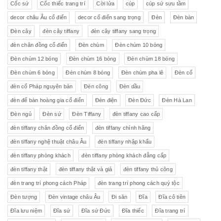
Cốc sứ
Cốc thiếc trang trí
Cời lửa
cúp
cúp sứ sưu tầm
decor châu Âu cổ điển
decor cổ điển sang trọng
Đèn
Đèn bàn
Đèn cây
đèn cây tiffany
đèn cây tiffany sang trọng
đèn chân đồng cổ điển
Đèn chùm
Đèn chùm 10 bóng
Đèn chùm 12 bóng
Đèn chùm 16 bóng
Đèn chùm 18 bóng
Đèn chùm 6 bóng
Đèn chùm 8 bóng
Đèn chùm pha lê
Đèn cổ
đèn cổ Pháp nguyên bản
Đèn công
Đèn dầu
đèn để bàn hoàng gia cổ điển
Đèn điện
Đèn Đức
Đèn Hà Lan
Đèn ngủ
Đèn sứ
Đèn Tiffany
đèn tiffany cao cấp
đèn tiffany chân đồng cổ điển
đèn tiffany chính hãng
đèn tiffany nghệ thuật châu Âu
đèn tiffany nhập khẩu
đèn tiffany phòng khách
đèn tiffany phòng khách đẳng cấp
đèn tiffany thật
đèn tiffany thật và giả
đèn tiffany thủ công
đèn trang trí phong cách Pháp
đèn trang trí phong cách quý tộc
Đèn tượng
Đèn vintage châu Âu
Đi săn
Đĩa
Đĩa cô tiên
Đĩa lưu niệm
Đĩa sứ
Đĩa sứ Đức
Đĩa thiếc
Đĩa trang trí