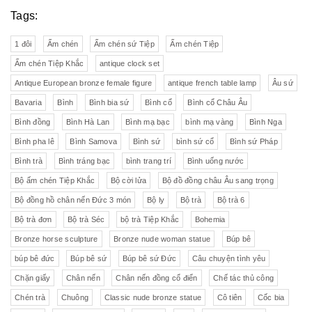
Tags:
1 đôi
Ấm chén
Ấm chén sứ Tiệp
Ấm chén Tiệp
Ấm chén Tiệp Khắc
antique clock set
Antique European bronze female figure
antique french table lamp
Âu sứ
Bavaria
Bình
Bình bia sứ
Bình cổ
Bình cổ Châu Âu
Bình đồng
Bình Hà Lan
Bình mạ bạc
bình mạ vàng
Bình Nga
Bình pha lê
Bình Samova
Bình sứ
bình sứ cổ
Bình sứ Pháp
Bình trà
Bình tráng bạc
bình trang trí
Bình uống nước
Bộ ấm chén Tiệp Khắc
Bộ cời lửa
Bộ đồ đồng châu Âu sang trọng
Bộ đồng hồ chân nến Đức 3 món
Bộ ly
Bộ trà
Bộ trà 6
Bộ trà đơn
Bộ trà Séc
bộ trà Tiệp Khắc
Bohemia
Bronze horse sculpture
Bronze nude woman statue
Búp bê
búp bê đức
Búp bê sứ
Búp bê sứ Đức
Câu chuyện tình yêu
Chặn giấy
Chân nến
Chân nến đồng cổ điển
Chế tác thủ công
Chén trà
Chuông
Classic nude bronze statue
Cô tiên
Cốc bia