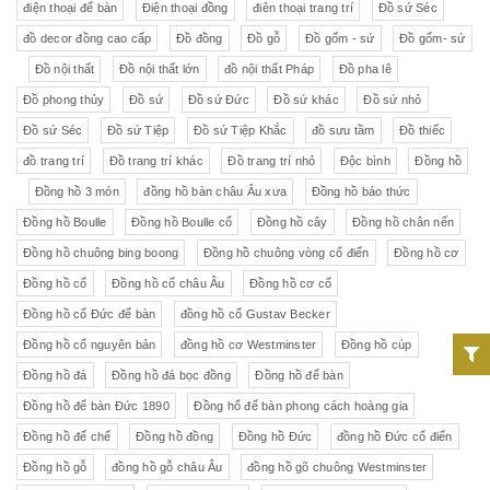
điện thoại để bàn
Điện thoại đồng
điên thoại trang trí
Đồ sứ Séc
đồ decor đồng cao cấp
Đồ đồng
Đồ gỗ
Đồ gốm - sứ
Đồ gốm- sứ
Đồ nội thất
Đồ nội thất lớn
đồ nội thất Pháp
Đồ pha lê
Đồ phong thủy
Đồ sứ
Đồ sứ Đức
Đồ sứ khác
Đồ sứ nhỏ
Đồ sứ Séc
Đồ sứ Tiệp
Đồ sứ Tiệp Khắc
đồ sưu tầm
Đồ thiếc
đồ trang trí
Đồ trang trí khác
Đồ trang trí nhỏ
Độc bình
Đồng hồ
Đồng hồ 3 món
đồng hồ bàn châu Âu xưa
Đồng hồ báo thức
Đồng hồ Boulle
Đồng hồ Boulle cổ
Đồng hồ cây
Đồng hồ chân nến
Đồng hồ chuông bing boong
Đồng hồ chuông vòng cổ điển
Đồng hồ cơ
Đồng hồ cổ
Đồng hồ cổ châu Âu
Đồng hồ cơ cổ
Đồng hồ cổ Đức để bàn
đồng hồ cổ Gustav Becker
Đồng hồ cổ nguyên bản
đồng hồ cơ Westminster
Đồng hồ cúp
Đồng hồ đá
Đồng hồ đá bọc đồng
Đồng hồ để bàn
Đồng hồ để bàn Đức 1890
Đồng hổ để bàn phong cách hoàng gia
Đồng hồ đế chế
Đồng hồ đồng
Đồng hồ Đức
đồng hồ Đức cổ điển
Đồng hồ gỗ
đồng hồ gỗ châu Âu
đồng hồ gõ chuông Westminster