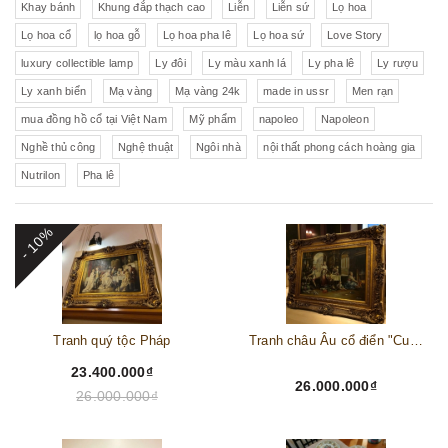
Khay bánh
Khung đắp thạch cao
Liễn
Liễn sứ
Lọ hoa
Lọ hoa cổ
lọ hoa gỗ
Lọ hoa pha lê
Lọ hoa sứ
Love Story
luxury collectible lamp
Ly đôi
Ly màu xanh lá
Ly pha lê
Ly rượu
Ly xanh biển
Mạ vàng
Mạ vàng 24k
made in ussr
Men rạn
mua đồng hồ cổ tại Việt Nam
Mỹ phẩm
napoleo
Napoleon
Nghề thủ công
Nghệ thuật
Ngôi nhà
nội thất phong cách hoàng gia
Nutrilon
Pha lê
- 10%
Tranh quý tộc Pháp
Tranh châu Âu cổ điển "Cuộc sống lao động"
23.400.000₫
26.000.000₫
26.000.000₫