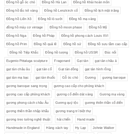
Đồng hồ gỗ óc chó
Đồng hồ Hà Lan
Đồng hồ Khải hoàn môn
Đồng hồ lắc kê vàng
Đồng hồ Lenzkirch cổ
Đồng hồ lịch mặt trăng
Đồng hồ Liên Xô
Đồng hồ lò sưởi
Đồng hồ mạ vàng
đồng hồ máy cơ vintage
Đồng hồ moon phase
Đồng hồ Mỹ
Đồng hồ Nga
Đồng hồ Pháp
Đồng hồ phong cách Louis XVI
Đồng hồ Prim
Đồng hồ quả lê
Đồng hồ sứ
Đồng hồ sưu tầm cao cấp
Đồng hồ Tiệp Khắc
Đồng hồ tượng
Đồng hồ USSR
Đúc nổi
Eugenio Pittaluga sculpture
Fragonard
Gạt tàn
gạt tàn châu á
gạt tàn châu âu
gạt tàn cổ
Gạt tàn đồng
gạt tàn hình rồng
gạt tàn mạ bạc
gạt tàn thuốc
Gỗ óc chó
Gương
gương baroque
gương baroque sang trọng
gương cao cấp cho phòng khách
gương cao cấp phòng khách
gương cổ điển dát vàng
Gương mạ vàng
gương phong cách châu Âu
Gương quý tộc
gương thiên thần cổ điển
gương thiên thần nhập khẩu
gương trang trí biệt thự
gương treo tường nghệ thuật
hải chiến
Hand made
Handmade in England
Hàng xách tay
Hy Lạp
Johnie Walker