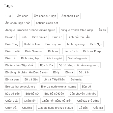
Tags:
1 đôi
Ấm chén
Ấm chén sứ Tiệp
Ấm chén Tiệp
Ấm chén Tiệp Khắc
antique clock set
Antique European bronze female figure
antique french table lamp
Âu sứ
Bavaria
Bình
Bình bia sứ
Bình cổ
Bình cổ Châu Âu
Bình đồng
Bình Hà Lan
Bình mạ bạc
bình mạ vàng
Bình Nga
Bình pha lê
Bình Samova
Bình sứ
bình sứ cổ
Bình sứ Pháp
Bình trà
Bình tráng bạc
bình trang trí
Bình uống nước
Bộ ấm chén Tiệp Khắc
Bộ cời lửa
Bộ đồ đồng châu Âu sang trọng
Bộ đồng hồ chân nến Đức 3 món
Bộ ly
Bộ trà
Bộ trà 6
Bộ trà đơn
Bộ trà Séc
bộ trà Tiệp Khắc
Bohemia
Bronze horse sculpture
Bronze nude woman statue
Búp bê
búp bê đức
Búp bê sứ
Búp bê sứ Đức
Câu chuyện tình yêu
Chặn giấy
Chân nến
Chân nến đồng cổ điển
Chế tác thủ công
Chén trà
Chuông
Classic nude bronze statue
Cô tiên
Cốc bia