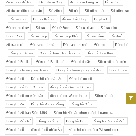
điện thoại để bàn
Điện thoại đồng
điên thoại trang trí
Đồ sứ Séc
đồ decor đồng cao cấp
Đồ đồng
Đồ gỗ
Đồ gốm - sứ
Đồ gốm- sứ
Đồ nội thất
Đồ nội thất lớn
đồ nội thất Pháp
Đồ pha lê
Đồ phong thủy
Đồ sứ
Đồ sứ Đức
Đồ sứ khác
Đồ sứ nhỏ
Đồ sứ Séc
Đồ sứ Tiệp
Đồ sứ Tiệp Khắc
đồ sưu tầm
Đồ thiếc
đồ trang trí
Đồ trang trí khác
Đồ trang trí nhỏ
Độc bình
Đồng hồ
Đồng hồ 3 món
đồng hồ bàn châu Âu xưa
Đồng hồ báo thức
Đồng hồ Boulle
Đồng hồ Boulle cổ
Đồng hồ cây
Đồng hồ chân nến
Đồng hồ chuông bing boong
Đồng hồ chuông vòng cổ điển
Đồng hồ cơ
Đồng hồ cổ
Đồng hồ cổ châu Âu
Đồng hồ cơ cổ
Đồng hồ cổ Đức để bàn
đồng hồ cổ Gustav Becker
Đồng hồ cổ nguyên bản
đồng hồ cơ Westminster
Đồng hồ cúp
Đồng hồ đá
Đồng hồ đá bọc đồng
Đồng hồ để bàn
Đồng hồ để bàn Đức 1890
Đồng hổ để bàn phong cách hoàng gia
Đồng hồ đế chế
Đồng hồ đồng
Đồng hồ Đức
đồng hồ Đức cổ điển
Đồng hồ gỗ
đồng hồ gỗ châu Âu
đồng hồ gõ chuông Westminster