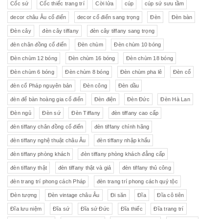
Cốc sứ
Cốc thiếc trang trí
Cời lửa
cúp
cúp sứ sưu tầm
decor châu Âu cổ điển
decor cổ điển sang trọng
Đèn
Đèn bàn
Đèn cây
đèn cây tiffany
đèn cây tiffany sang trọng
đèn chân đồng cổ điển
Đèn chùm
Đèn chùm 10 bóng
Đèn chùm 12 bóng
Đèn chùm 16 bóng
Đèn chùm 18 bóng
Đèn chùm 6 bóng
Đèn chùm 8 bóng
Đèn chùm pha lê
Đèn cổ
đèn cổ Pháp nguyên bản
Đèn công
Đèn dầu
đèn để bàn hoàng gia cổ điển
Đèn điện
Đèn Đức
Đèn Hà Lan
Đèn ngủ
Đèn sứ
Đèn Tiffany
đèn tiffany cao cấp
đèn tiffany chân đồng cổ điển
đèn tiffany chính hãng
đèn tiffany nghệ thuật châu Âu
đèn tiffany nhập khẩu
đèn tiffany phòng khách
đèn tiffany phòng khách đẳng cấp
đèn tiffany thật
đèn tiffany thật và giả
đèn tiffany thủ công
đèn trang trí phong cách Pháp
đèn trang trí phong cách quý tộc
Đèn tượng
Đèn vintage châu Âu
Đi săn
Đĩa
Đĩa cô tiên
Đĩa lưu niệm
Đĩa sứ
Đĩa sứ Đức
Đĩa thiếc
Đĩa trang trí