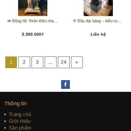
🎺 Đồng hồ “thiên thần nhạc hội” – tuyệt mỹ phẩm trang trí phong cách hoàng gia 🎼
🦅 Đầu đại bàng – biểu tượng của kẻ chinh phục trên đỉnh núi thành công 🦅
5.500.000₫
Liên hệ
2
3
...
24
»
1
Thông tin
Trang chủ
Giới thiệu
Sản phẩm