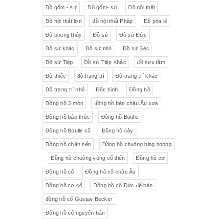
Đồ gốm - sứ
Đồ gốm- sứ
Đồ nội thất
Đồ nội thất lớn
đồ nội thất Pháp
Đồ pha lê
Đồ phong thủy
Đồ sứ
Đồ sứ Đức
Đồ sứ khác
Đồ sứ nhỏ
Đồ sứ Séc
Đồ sứ Tiệp
Đồ sứ Tiệp Khắc
đồ sưu tầm
Đồ thiếc
đồ trang trí
Đồ trang trí khác
Đồ trang trí nhỏ
Độc bình
Đồng hồ
Đồng hồ 3 món
đồng hồ bàn châu Âu xưa
Đồng hồ báo thức
Đồng hồ Boulle
Đồng hồ Boulle cổ
Đồng hồ cây
Đồng hồ chân nến
Đồng hồ chuông bing boong
Đồng hồ chuông vòng cổ điển
Đồng hồ cơ
Đồng hồ cổ
Đồng hồ cổ châu Âu
Đồng hồ cơ cổ
Đồng hồ cổ Đức để bàn
đồng hồ cổ Gustav Becker
Đồng hồ cổ nguyên bản