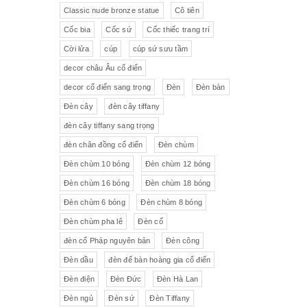
Pha lê màu đắp hoa nổi
Johnie Walker
Pháp
Classic nude bronze statue
Cô tiên
Cốc bia
Cốc sứ
Cốc thiếc trang trí
Pha lê
Đĩa trang trí
JB Deposee - Paris
Cời lửa
cúp
cúp sứ sưu tầm
Sứ hồng
Pha lê màu
L'art Bronze Qualité France
decor châu Âu cổ điển
decor cổ điển sang trọng
Đèn
Đèn bàn
Ấm chén sứ Tiệp
Bộ trà
Karlovy Vary
Đèn cây
đèn cây tiffany
Sữa
Đồng hồ Boulle
đèn cây tiffany sang trọng
đèn chân đồng cổ điển
Đèn chùm
Tượng đồng
Thảm
Đèn chùm 10 bóng
Đèn chùm 12 bóng
Đèn chùm 16 bóng
Đèn chùm 18 bóng
Độc bình
Đồ đồng
Đèn chùm 6 bóng
Đèn chùm 8 bóng
Tượng sứ
Đồ trang trí nhỏ
Đèn chùm pha lê
Đèn cổ
đèn cổ Pháp nguyên bản
Đèn công
Rượu Cognac
Đèn dầu
đèn để bàn hoàng gia cổ điển
Thực phẩm chức năng
Đèn điện
Đèn Đức
Đèn Hà Lan
Đèn ngủ
Đèn sứ
Đèn Tiffany
Rượu Whisky
Rượu vang