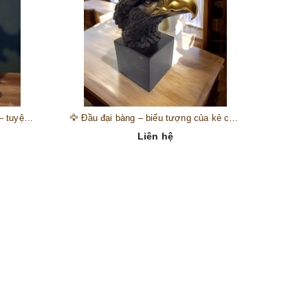
🎺 Đồng hồ “thiên thần nhạc hội” – tuyệt mỹ phẩm trang trí phong cách hoàng gia 🎼
🦅 Đầu đại bàng – biểu tượng của kẻ chinh phục trên đỉnh núi thành công 🦅
Liên hệ