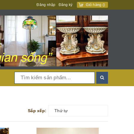
Đăng nhập
Đăng ký
Giỏ hàng
(
)
Sắp xếp:
Thứ tự