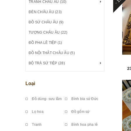
TRANH CHÂU ÂU (10)
ĐÈN CHÂU ÂU (23)
ĐỒ SỨ CHÂU ÂU (9)
TƯỢNG CHÂU ÂU (22)
ĐỒ PHA LÊ TIỆP (1)
ĐỒ NỘI THẤT CHÂU ÂU (5)
BỘ TRÀ SỨ TIỆP (28)
2
Loại
Đồ dùng- sưu tầm
Bình bia sứ Đức
Lọ hoa
Đồ gốm sứ
Tranh
Bình hoa pha lê