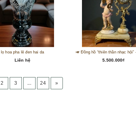
lọ hoa pha lê đen hai da
Liên hệ
5.500.000₫
2
3
...
24
»