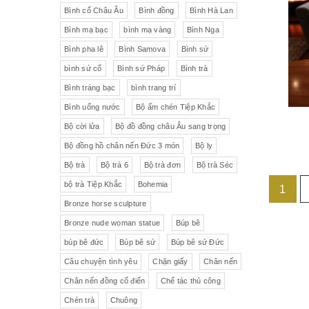
Liên Xô
Đồ trang trí khác
Đèn
Bình cổ Châu Âu
Bình đồng
Bình Hà Lan
Bình mạ bạc
bình mạ vàng
Bình Nga
Cộng hòa Séc- chợ đồ cổ Praha
Đồ sứ khác
Tranh sơn dầu
Bình pha lê
Bình Samova
Bình sứ
pha lê Tiệp
Đồ sứ Tiệp
bình sứ cổ
Bình sứ Pháp
Bình trà
Đồ sứ nhỏ
Đôn bình
Bình tráng bạc
bình trang trí
Sứ Đức
Italia, Germany
Âu sứ có nắp
Gạt tàn
Bình uống nước
Bộ ấm chén Tiệp Khắc
Bộ cời lửa
Bộ đồ đồng châu Âu sang trọng
VebR- Đức
Royal Schwabap
Ly pha lê
Liễn cổ
Bộ đồng hồ chân nến Đức 3 món
Bộ ly
H&C - Séc
Bohemia
Đồ sứ hồng
Đồ sứ
Bộ trà
Bộ trà 6
Bộ trà đơn
Bộ trà Séc
bộ trà Tiệp Khắc
Bohemia
1
Đức
Tiệp Khắc
Liễn sứ
Đồng hồ quả lê
Bronze horse sculpture
Bavaria
Nutrilon
Đồng hồ
Đèn chùm
Bronze nude woman statue
Búp bê
búp bê đức
Búp bê sứ
Búp bê sứ Đức
Fonderie Bords de Seine
Đèn chùm pha lê Tiệp
Câu chuyện tình yêu
Chặn giấy
Chân nến
Chân nến đồng cổ điển
Chế tác thủ công
Đồng hồ để bàn
Chế tác thủ công
Đồ nội thất
Hennessy
Chén trà
Chuông