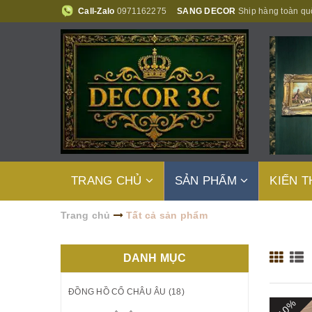
Call-Zalo
0971162275
SANG DECOR
Ship hàng toàn qu
TRANG CHỦ
SẢN PHẨM
KIẾN 
Trang chủ
Tất cả sản phẩm
DANH MỤC
ĐỒNG HỒ CỔ CHÂU ÂU (18)
- 10%