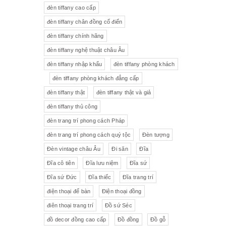
đèn tiffany cao cấp
Tượng gốm
Đèn bàn
đèn tiffany chân đồng cổ điển
đèn tiffany chính hãng
Tượng
Bộ trà sứ Tiệp
đèn tiffany nghệ thuật châu Âu
đèn tiffany nhập khẩu
đèn tiffany phòng khách
đèn tiffany phòng khách đẳng cấp
đèn tiffany thật
đèn tiffany thật và giả
đèn tiffany thủ công
đèn trang trí phong cách Pháp
đèn trang trí phong cách quý tộc
Đèn tượng
Đèn vintage châu Âu
Đi săn
Đĩa
Đĩa cô tiên
Đĩa lưu niệm
Đĩa sứ
Đĩa sứ Đức
Đĩa thiếc
Đĩa trang trí
điện thoại để bàn
Điện thoại đồng
điên thoại trang trí
Đồ sứ Séc
đồ decor đồng cao cấp
Đồ đồng
Đồ gỗ