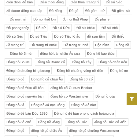
điện thoại để bàn
Điện thoại đồng
điên thoại trang trí
Đồ sứ Séc
đồ decor đồng cao cấp
Đồ đồng
Đồ gỗ
Đồ gốm - sứ
Đồ gốm- sứ
Đồ nội thất
Đồ nội thất lớn
đồ nội thất Pháp
Đồ pha lê
Đồ phong thủy
Đồ sứ
Đồ sứ Đức
Đồ sứ khác
Đồ sứ nhỏ
Đồ sứ Séc
Đồ sứ Tiệp
Đồ sứ Tiệp Khắc
đồ sưu tầm
Đồ thiếc
đồ trang trí
Đồ trang trí khác
Đồ trang trí nhỏ
Độc bình
Đồng hồ
Đồng hồ 3 món
đồng hồ bàn châu Âu xưa
Đồng hồ báo thức
Đồng hồ Boulle
Đồng hồ Boulle cổ
Đồng hồ cây
Đồng hồ chân nến
Đồng hồ chuông bing boong
Đồng hồ chuông vòng cổ điển
Đồng hồ cơ
Đồng hồ cổ
Đồng hồ cổ châu Âu
Đồng hồ cơ cổ
Đồng hồ cổ Đức để bàn
đồng hồ cổ Gustav Becker
Đồng hồ cổ nguyên bản
đồng hồ cơ Westminster
Đồng hồ cúp
Đồng hồ đá
Đồng hồ đá bọc đồng
Đồng hồ để bàn
Đồng hồ để bàn Đức 1890
Đồng hổ để bàn phong cách hoàng gia
Đồng hồ đế chế
Đồng hồ đồng
Đồng hồ Đức
đồng hồ Đức cổ điển
Đồng hồ gỗ
đồng hồ gỗ châu Âu
đồng hồ gõ chuông Westminster