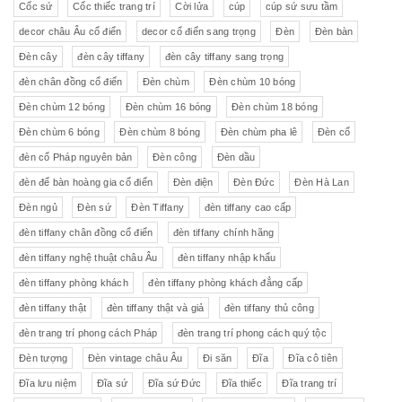
Cốc sứ
Cốc thiếc trang trí
Cời lửa
cúp
cúp sứ sưu tầm
decor châu Âu cổ điển
decor cổ điển sang trọng
Đèn
Đèn bàn
Đèn cây
đèn cây tiffany
đèn cây tiffany sang trọng
đèn chân đồng cổ điển
Đèn chùm
Đèn chùm 10 bóng
Đèn chùm 12 bóng
Đèn chùm 16 bóng
Đèn chùm 18 bóng
Đèn chùm 6 bóng
Đèn chùm 8 bóng
Đèn chùm pha lê
Đèn cổ
đèn cổ Pháp nguyên bản
Đèn công
Đèn dầu
đèn để bàn hoàng gia cổ điển
Đèn điện
Đèn Đức
Đèn Hà Lan
Đèn ngủ
Đèn sứ
Đèn Tiffany
đèn tiffany cao cấp
đèn tiffany chân đồng cổ điển
đèn tiffany chính hãng
đèn tiffany nghệ thuật châu Âu
đèn tiffany nhập khẩu
đèn tiffany phòng khách
đèn tiffany phòng khách đẳng cấp
đèn tiffany thật
đèn tiffany thật và giả
đèn tiffany thủ công
đèn trang trí phong cách Pháp
đèn trang trí phong cách quý tộc
Đèn tượng
Đèn vintage châu Âu
Đi săn
Đĩa
Đĩa cô tiên
Đĩa lưu niệm
Đĩa sứ
Đĩa sứ Đức
Đĩa thiếc
Đĩa trang trí