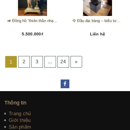
🎺 Đồng hồ “thiên thần nhạc hội” – tuyệt mỹ phẩm trang trí phong cách hoàng gia 🎼
🦅 Đầu đại bàng – biểu tượng của kẻ chinh phục trên đỉnh núi thành công 🦅
5.500.000₫
Liên hệ
2
3
...
24
»
1
Thông tin
Trang chủ
Giới thiệu
Sản phẩm