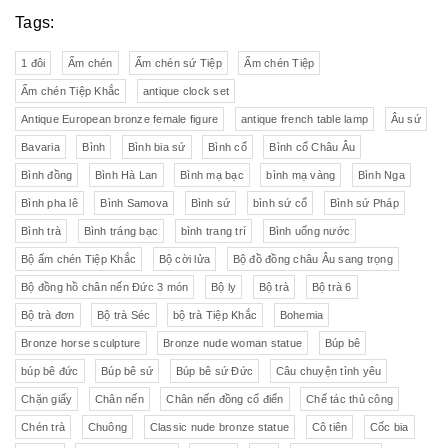
Tags:
1 đôi
Ấm chén
Ấm chén sứ Tiệp
Ấm chén Tiệp
Ấm chén Tiệp Khắc
antique clock set
Antique European bronze female figure
antique french table lamp
Âu sứ
Bavaria
Bình
Bình bia sứ
Bình cổ
Bình cổ Châu Âu
Bình đồng
Bình Hà Lan
Bình mạ bạc
bình mạ vàng
Bình Nga
Bình pha lê
Bình Samova
Bình sứ
bình sứ cổ
Bình sứ Pháp
Bình trà
Bình tráng bạc
bình trang trí
Bình uống nước
Bộ ấm chén Tiệp Khắc
Bộ cời lửa
Bộ đồ đồng châu Âu sang trọng
Bộ đồng hồ chân nến Đức 3 món
Bộ ly
Bộ trà
Bộ trà 6
Bộ trà đơn
Bộ trà Séc
bộ trà Tiệp Khắc
Bohemia
Bronze horse sculpture
Bronze nude woman statue
Búp bê
búp bê đức
Búp bê sứ
Búp bê sứ Đức
Câu chuyện tình yêu
Chặn giấy
Chân nến
Chân nến đồng cổ điển
Chế tác thủ công
Chén trà
Chuông
Classic nude bronze statue
Cô tiên
Cốc bia