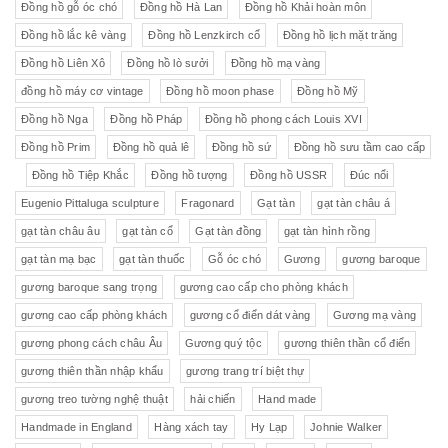
Đồng hồ gỗ óc chó
Đồng hồ Hà Lan
Đồng hồ Khải hoàn môn
Đồng hồ lắc kê vàng
Đồng hồ Lenzkirch cổ
Đồng hồ lịch mặt trăng
Đồng hồ Liên Xô
Đồng hồ lò sưởi
Đồng hồ mạ vàng
đồng hồ máy cơ vintage
Đồng hồ moon phase
Đồng hồ Mỹ
Đồng hồ Nga
Đồng hồ Pháp
Đồng hồ phong cách Louis XVI
Đồng hồ Prim
Đồng hồ quả lê
Đồng hồ sứ
Đồng hồ sưu tầm cao cấp
Đồng hồ Tiệp Khắc
Đồng hồ tượng
Đồng hồ USSR
Đúc nổi
Eugenio Pittaluga sculpture
Fragonard
Gạt tàn
gạt tàn châu á
gạt tàn châu âu
gạt tàn cổ
Gạt tàn đồng
gạt tàn hình rồng
gạt tàn mạ bạc
gạt tàn thuốc
Gỗ óc chó
Gương
gương baroque
gương baroque sang trọng
gương cao cấp cho phòng khách
gương cao cấp phòng khách
gương cổ điển dát vàng
Gương mạ vàng
gương phong cách châu Âu
Gương quý tộc
gương thiên thần cổ điển
gương thiên thần nhập khẩu
gương trang trí biệt thự
gương treo tường nghệ thuật
hải chiến
Hand made
Handmade in England
Hàng xách tay
Hy Lạp
Johnie Walker