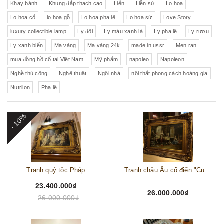
Khay bánh
Khung đắp thạch cao
Liễn
Liễn sứ
Lọ hoa
Lọ hoa cổ
lọ hoa gỗ
Lọ hoa pha lê
Lọ hoa sứ
Love Story
luxury collectible lamp
Ly đôi
Ly màu xanh lá
Ly pha lê
Ly rượu
Ly xanh biển
Mạ vàng
Mạ vàng 24k
made in ussr
Men rạn
mua đồng hồ cổ tại Việt Nam
Mỹ phẩm
napoleo
Napoleon
Nghề thủ công
Nghệ thuật
Ngôi nhà
nội thất phong cách hoàng gia
Nutrilon
Pha lê
- 10%
Tranh quý tộc Pháp
Tranh châu Âu cổ điển "Cuộc sống lao động"
23.400.000₫
26.000.000₫
26.000.000₫