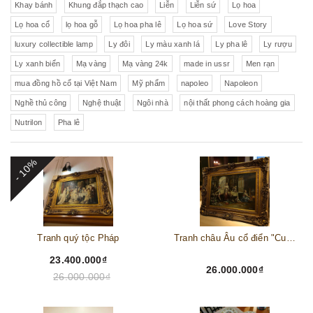
Khay bánh
Khung đắp thạch cao
Liễn
Liễn sứ
Lọ hoa
Lọ hoa cổ
lọ hoa gỗ
Lọ hoa pha lê
Lọ hoa sứ
Love Story
luxury collectible lamp
Ly đôi
Ly màu xanh lá
Ly pha lê
Ly rượu
Ly xanh biển
Mạ vàng
Mạ vàng 24k
made in ussr
Men rạn
mua đồng hồ cổ tại Việt Nam
Mỹ phẩm
napoleo
Napoleon
Nghề thủ công
Nghệ thuật
Ngôi nhà
nội thất phong cách hoàng gia
Nutrilon
Pha lê
- 10%
Tranh quý tộc Pháp
Tranh châu Âu cổ điển "Cuộc sống lao động"
23.400.000₫
26.000.000₫
26.000.000₫