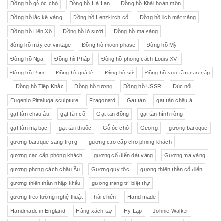
Đồng hồ gỗ óc chó
Đồng hồ Hà Lan
Đồng hồ Khải hoàn môn
Đồng hồ lắc kê vàng
Đồng hồ Lenzkirch cổ
Đồng hồ lịch mặt trăng
Đồng hồ Liên Xô
Đồng hồ lò sưởi
Đồng hồ mạ vàng
đồng hồ máy cơ vintage
Đồng hồ moon phase
Đồng hồ Mỹ
Đồng hồ Nga
Đồng hồ Pháp
Đồng hồ phong cách Louis XVI
Đồng hồ Prim
Đồng hồ quả lê
Đồng hồ sứ
Đồng hồ sưu tầm cao cấp
Đồng hồ Tiệp Khắc
Đồng hồ tượng
Đồng hồ USSR
Đúc nổi
Eugenio Pittaluga sculpture
Fragonard
Gạt tàn
gạt tàn châu á
gạt tàn châu âu
gạt tàn cổ
Gạt tàn đồng
gạt tàn hình rồng
gạt tàn mạ bạc
gạt tàn thuốc
Gỗ óc chó
Gương
gương baroque
gương baroque sang trọng
gương cao cấp cho phòng khách
gương cao cấp phòng khách
gương cổ điển dát vàng
Gương mạ vàng
gương phong cách châu Âu
Gương quý tộc
gương thiên thần cổ điển
gương thiên thần nhập khẩu
gương trang trí biệt thự
gương treo tường nghệ thuật
hải chiến
Hand made
Handmade in England
Hàng xách tay
Hy Lạp
Johnie Walker