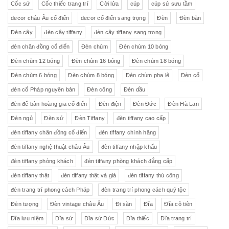
Cốc sứ
Cốc thiếc trang trí
Cời lửa
cúp
cúp sứ sưu tầm
decor châu Âu cổ điển
decor cổ điển sang trọng
Đèn
Đèn bàn
Đèn cây
đèn cây tiffany
đèn cây tiffany sang trọng
đèn chân đồng cổ điển
Đèn chùm
Đèn chùm 10 bóng
Đèn chùm 12 bóng
Đèn chùm 16 bóng
Đèn chùm 18 bóng
Đèn chùm 6 bóng
Đèn chùm 8 bóng
Đèn chùm pha lê
Đèn cổ
đèn cổ Pháp nguyên bản
Đèn công
Đèn dầu
đèn để bàn hoàng gia cổ điển
Đèn điện
Đèn Đức
Đèn Hà Lan
Đèn ngủ
Đèn sứ
Đèn Tiffany
đèn tiffany cao cấp
đèn tiffany chân đồng cổ điển
đèn tiffany chính hãng
đèn tiffany nghệ thuật châu Âu
đèn tiffany nhập khẩu
đèn tiffany phòng khách
đèn tiffany phòng khách đẳng cấp
đèn tiffany thật
đèn tiffany thật và giả
đèn tiffany thủ công
đèn trang trí phong cách Pháp
đèn trang trí phong cách quý tộc
Đèn tượng
Đèn vintage châu Âu
Đi săn
Đĩa
Đĩa cô tiên
Đĩa lưu niệm
Đĩa sứ
Đĩa sứ Đức
Đĩa thiếc
Đĩa trang trí