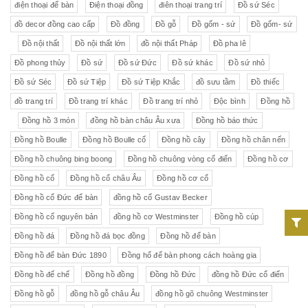
điện thoại để bàn
Điện thoại đồng
điên thoại trang trí
Đồ sứ Séc
đồ decor đồng cao cấp
Đồ đồng
Đồ gỗ
Đồ gốm - sứ
Đồ gốm- sứ
Đồ nội thất
Đồ nội thất lớn
đồ nội thất Pháp
Đồ pha lê
Đồ phong thủy
Đồ sứ
Đồ sứ Đức
Đồ sứ khác
Đồ sứ nhỏ
Đồ sứ Séc
Đồ sứ Tiệp
Đồ sứ Tiệp Khắc
đồ sưu tầm
Đồ thiếc
đồ trang trí
Đồ trang trí khác
Đồ trang trí nhỏ
Độc bình
Đồng hồ
Đồng hồ 3 món
đồng hồ bàn châu Âu xưa
Đồng hồ báo thức
Đồng hồ Boulle
Đồng hồ Boulle cổ
Đồng hồ cây
Đồng hồ chân nến
Đồng hồ chuông bing boong
Đồng hồ chuông vòng cổ điển
Đồng hồ cơ
Đồng hồ cổ
Đồng hồ cổ châu Âu
Đồng hồ cơ cổ
Đồng hồ cổ Đức để bàn
đồng hồ cổ Gustav Becker
Đồng hồ cổ nguyên bản
đồng hồ cơ Westminster
Đồng hồ cúp
Đồng hồ đá
Đồng hồ đá bọc đồng
Đồng hồ để bàn
Đồng hồ để bàn Đức 1890
Đồng hổ để bàn phong cách hoàng gia
Đồng hồ đế chế
Đồng hồ đồng
Đồng hồ Đức
đồng hồ Đức cổ điển
Đồng hồ gỗ
đồng hồ gỗ châu Âu
đồng hồ gõ chuông Westminster