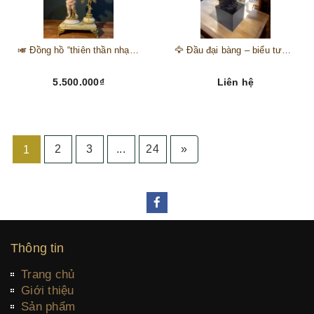
🎺 Đồng hồ “thiên thần nhạc hội” – tuyệt mỹ phẩm trang trí phong cách hoàng gia 🎼
🦅 Đầu đại bàng – biểu tượng của kẻ chinh phục trên đỉnh núi thành công 🦅
5.500.000₫
Liên hệ
2
3
...
24
»
1
Thông tin
Trang chủ
Giới thiệu
Sản phẩm