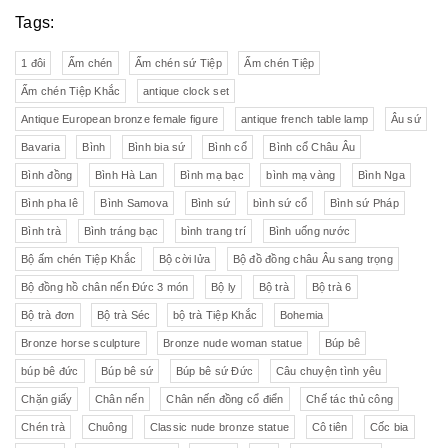
Tags:
1 đôi
Ấm chén
Ấm chén sứ Tiệp
Ấm chén Tiệp
Ấm chén Tiệp Khắc
antique clock set
Antique European bronze female figure
antique french table lamp
Âu sứ
Bavaria
Bình
Bình bia sứ
Bình cổ
Bình cổ Châu Âu
Bình đồng
Bình Hà Lan
Bình mạ bạc
bình mạ vàng
Bình Nga
Bình pha lê
Bình Samova
Bình sứ
bình sứ cổ
Bình sứ Pháp
Bình trà
Bình tráng bạc
bình trang trí
Bình uống nước
Bộ ấm chén Tiệp Khắc
Bộ cời lửa
Bộ đồ đồng châu Âu sang trọng
Bộ đồng hồ chân nến Đức 3 món
Bộ ly
Bộ trà
Bộ trà 6
Bộ trà đơn
Bộ trà Séc
bộ trà Tiệp Khắc
Bohemia
Bronze horse sculpture
Bronze nude woman statue
Búp bê
búp bê đức
Búp bê sứ
Búp bê sứ Đức
Câu chuyện tình yêu
Chặn giấy
Chân nến
Chân nến đồng cổ điển
Chế tác thủ công
Chén trà
Chuông
Classic nude bronze statue
Cô tiên
Cốc bia