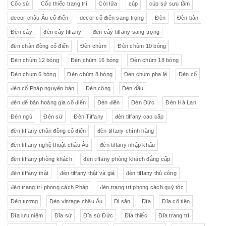
Cốc sứ
Cốc thiếc trang trí
Cời lửa
cúp
cúp sứ sưu tầm
decor châu Âu cổ điển
decor cổ điển sang trọng
Đèn
Đèn bàn
Đèn cây
đèn cây tiffany
đèn cây tiffany sang trọng
đèn chân đồng cổ điển
Đèn chùm
Đèn chùm 10 bóng
Đèn chùm 12 bóng
Đèn chùm 16 bóng
Đèn chùm 18 bóng
Đèn chùm 6 bóng
Đèn chùm 8 bóng
Đèn chùm pha lê
Đèn cổ
đèn cổ Pháp nguyên bản
Đèn công
Đèn dầu
đèn để bàn hoàng gia cổ điển
Đèn điện
Đèn Đức
Đèn Hà Lan
Đèn ngủ
Đèn sứ
Đèn Tiffany
đèn tiffany cao cấp
đèn tiffany chân đồng cổ điển
đèn tiffany chính hãng
đèn tiffany nghệ thuật châu Âu
đèn tiffany nhập khẩu
đèn tiffany phòng khách
đèn tiffany phòng khách đẳng cấp
đèn tiffany thật
đèn tiffany thật và giả
đèn tiffany thủ công
đèn trang trí phong cách Pháp
đèn trang trí phong cách quý tộc
Đèn tượng
Đèn vintage châu Âu
Đi săn
Đĩa
Đĩa cô tiên
Đĩa lưu niệm
Đĩa sứ
Đĩa sứ Đức
Đĩa thiếc
Đĩa trang trí