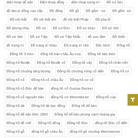
điện thoại để bàn
Điện thoại đồng
điên thoại trang trí
Đồ sứ Séc
đồ decor đồng cao cấp
Đồ đồng
Đồ gỗ
Đồ gốm - sứ
Đồ gốm- sứ
Đồ nội thất
Đồ nội thất lớn
đồ nội thất Pháp
Đồ pha lê
Đồ phong thủy
Đồ sứ
Đồ sứ Đức
Đồ sứ khác
Đồ sứ nhỏ
Đồ sứ Séc
Đồ sứ Tiệp
Đồ sứ Tiệp Khắc
đồ sưu tầm
Đồ thiếc
đồ trang trí
Đồ trang trí khác
Đồ trang trí nhỏ
Độc bình
Đồng hồ
Đồng hồ 3 món
đồng hồ bàn châu Âu xưa
Đồng hồ báo thức
Đồng hồ Boulle
Đồng hồ Boulle cổ
Đồng hồ cây
Đồng hồ chân nến
Đồng hồ chuông bing boong
Đồng hồ chuông vòng cổ điển
Đồng hồ cơ
Đồng hồ cổ
Đồng hồ cổ châu Âu
Đồng hồ cơ cổ
Đồng hồ cổ Đức để bàn
đồng hồ cổ Gustav Becker
Đồng hồ cổ nguyên bản
đồng hồ cơ Westminster
Đồng hồ cúp
Đồng hồ đá
Đồng hồ đá bọc đồng
Đồng hồ để bàn
Đồng hồ để bàn Đức 1890
Đồng hổ để bàn phong cách hoàng gia
Đồng hồ đế chế
Đồng hồ đồng
Đồng hồ Đức
đồng hồ Đức cổ điển
Đồng hồ gỗ
đồng hồ gỗ châu Âu
đồng hồ gõ chuông Westminster