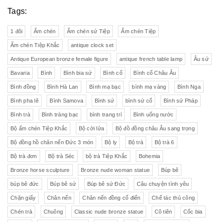
Tags:
1 đôi
Ấm chén
Ấm chén sứ Tiệp
Ấm chén Tiệp
Ấm chén Tiệp Khắc
antique clock set
Antique European bronze female figure
antique french table lamp
Âu sứ
Bavaria
Bình
Bình bia sứ
Bình cổ
Bình cổ Châu Âu
Bình đồng
Bình Hà Lan
Bình mạ bạc
bình mạ vàng
Bình Nga
Bình pha lê
Bình Samova
Bình sứ
bình sứ cổ
Bình sứ Pháp
Bình trà
Bình tráng bạc
bình trang trí
Bình uống nước
Bộ ấm chén Tiệp Khắc
Bộ cời lửa
Bộ đồ đồng châu Âu sang trọng
Bộ đồng hồ chân nến Đức 3 món
Bộ ly
Bộ trà
Bộ trà 6
Bộ trà đơn
Bộ trà Séc
bộ trà Tiệp Khắc
Bohemia
Bronze horse sculpture
Bronze nude woman statue
Búp bê
búp bê đức
Búp bê sứ
Búp bê sứ Đức
Câu chuyện tình yêu
Chặn giấy
Chân nến
Chân nến đồng cổ điển
Chế tác thủ công
Chén trà
Chuông
Classic nude bronze statue
Cô tiên
Cốc bia