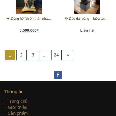
🎺 Đồng hồ “thiên thần nhạc hội” – tuyệt mỹ phẩm trang trí phong cách hoàng gia 🎼
🦅 Đầu đại bàng – biểu tượng của kẻ chinh phục trên đỉnh núi thành công 🦅
5.500.000₫
Liên hệ
2
3
...
24
»
1
Thông tin
Trang chủ
Giới thiệu
Sản phẩm