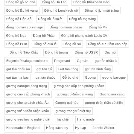
Đồng hồ gỗ óc chó
Đồng hồ Hà Lan
Đồng hồ Khải hoàn môn
Đồng hồ lắc kê vàng
Đồng hồ Lenzkirch cổ
Đồng hồ lịch mặt trăng
Đồng hồ Liên Xô
Đồng hồ lò sưởi
Đồng hồ mạ vàng
đồng hồ máy cơ vintage
Đồng hồ moon phase
Đồng hồ Mỹ
Đồng hồ Nga
Đồng hồ Pháp
Đồng hồ phong cách Louis XVI
Đồng hồ Prim
Đồng hồ quả lê
Đồng hồ sứ
Đồng hồ sưu tầm cao cấp
Đồng hồ Tiệp Khắc
Đồng hồ tượng
Đồng hồ USSR
Đúc nổi
Eugenio Pittaluga sculpture
Fragonard
Gạt tàn
gạt tàn châu á
gạt tàn châu âu
gạt tàn cổ
Gạt tàn đồng
gạt tàn hình rồng
gạt tàn mạ bạc
gạt tàn thuốc
Gỗ óc chó
Gương
gương baroque
gương baroque sang trọng
gương cao cấp cho phòng khách
gương cao cấp phòng khách
gương cổ điển dát vàng
Gương mạ vàng
gương phong cách châu Âu
Gương quý tộc
gương thiên thần cổ điển
gương thiên thần nhập khẩu
gương trang trí biệt thự
gương treo tường nghệ thuật
hải chiến
Hand made
Handmade in England
Hàng xách tay
Hy Lạp
Johnie Walker