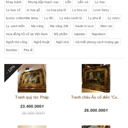
Khay bánh
Khung đắp thạch cao
Liễn
Liễn sứ
Lọ hoa
Lọ hoa cổ
lọ hoa gỗ
Lọ hoa pha lê
Lọ hoa sứ
Love Story
luxury collectible lamp
Ly đôi
Ly màu xanh lá
Ly pha lê
Ly rượu
Ly xanh biển
Mạ vàng
Mạ vàng 24k
made in ussr
Men rạn
mua đồng hồ cổ tại Việt Nam
Mỹ phẩm
napoleo
Napoleon
Nghề thủ công
Nghệ thuật
Ngôi nhà
nội thất phong cách hoàng gia
Nutrilon
Pha lê
- 10%
Tranh quý tộc Pháp
Tranh châu Âu cổ điển "Cuộc sống lao động"
23.400.000₫
26.000.000₫
26.000.000₫