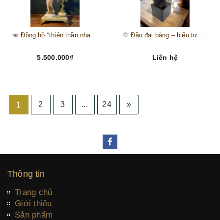
🎺 Đồng hồ “thiên thần nhạc hội” – tuyệt mỹ phẩm trang trí phong cách hoàng gia 🎼
🦅 Đầu đại bàng – biểu tượng của kẻ chinh phục trên đỉnh núi thành công 🦅
5.500.000₫
Liên hệ
2
3
...
24
»
1
Thông tin
Trang chủ
Giới thiệu
Sản phẩm