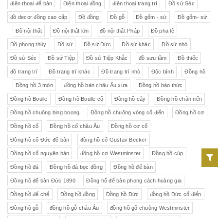
điện thoại để bàn
Điện thoại đồng
điên thoại trang trí
Đồ sứ Séc
đồ decor đồng cao cấp
Đồ đồng
Đồ gỗ
Đồ gốm - sứ
Đồ gốm- sứ
Đồ nội thất
Đồ nội thất lớn
đồ nội thất Pháp
Đồ pha lê
Đồ phong thủy
Đồ sứ
Đồ sứ Đức
Đồ sứ khác
Đồ sứ nhỏ
Đồ sứ Séc
Đồ sứ Tiệp
Đồ sứ Tiệp Khắc
đồ sưu tầm
Đồ thiếc
đồ trang trí
Đồ trang trí khác
Đồ trang trí nhỏ
Độc bình
Đồng hồ
Đồng hồ 3 món
đồng hồ bàn châu Âu xưa
Đồng hồ báo thức
Đồng hồ Boulle
Đồng hồ Boulle cổ
Đồng hồ cây
Đồng hồ chân nến
Đồng hồ chuông bing boong
Đồng hồ chuông vòng cổ điển
Đồng hồ cơ
Đồng hồ cổ
Đồng hồ cổ châu Âu
Đồng hồ cơ cổ
Đồng hồ cổ Đức để bàn
đồng hồ cổ Gustav Becker
Đồng hồ cổ nguyên bản
đồng hồ cơ Westminster
Đồng hồ cúp
Đồng hồ đá
Đồng hồ đá bọc đồng
Đồng hồ để bàn
Đồng hồ để bàn Đức 1890
Đồng hổ để bàn phong cách hoàng gia
Đồng hồ đế chế
Đồng hồ đồng
Đồng hồ Đức
đồng hồ Đức cổ điển
Đồng hồ gỗ
đồng hồ gỗ châu Âu
đồng hồ gõ chuông Westminster