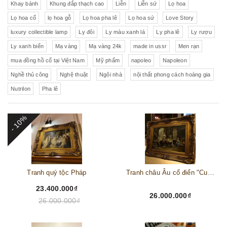
Khay bánh
Khung đắp thạch cao
Liễn
Liễn sứ
Lọ hoa
Lọ hoa cổ
lọ hoa gỗ
Lọ hoa pha lê
Lọ hoa sứ
Love Story
luxury collectible lamp
Ly đôi
Ly màu xanh lá
Ly pha lê
Ly rượu
Ly xanh biển
Mạ vàng
Mạ vàng 24k
made in ussr
Men rạn
mua đồng hồ cổ tại Việt Nam
Mỹ phẩm
napoleo
Napoleon
Nghề thủ công
Nghệ thuật
Ngôi nhà
nội thất phong cách hoàng gia
Nutrilon
Pha lê
- 10%
Tranh quý tộc Pháp
Tranh châu Âu cổ điển "Cuộc sống lao động"
23.400.000₫
26.000.000₫
26.000.000₫