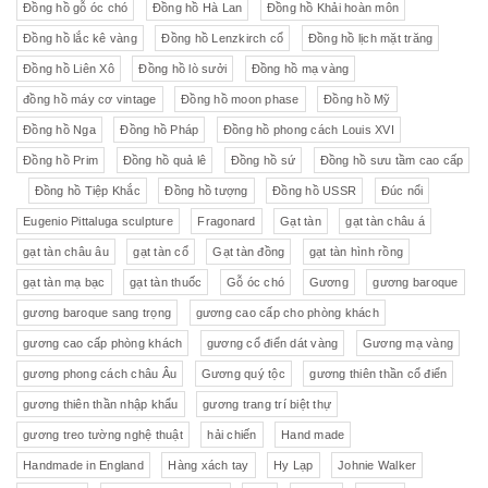
Đồng hồ gỗ óc chó
Đồng hồ Hà Lan
Đồng hồ Khải hoàn môn
Đồng hồ lắc kê vàng
Đồng hồ Lenzkirch cổ
Đồng hồ lịch mặt trăng
Đồng hồ Liên Xô
Đồng hồ lò sưởi
Đồng hồ mạ vàng
đồng hồ máy cơ vintage
Đồng hồ moon phase
Đồng hồ Mỹ
Đồng hồ Nga
Đồng hồ Pháp
Đồng hồ phong cách Louis XVI
Đồng hồ Prim
Đồng hồ quả lê
Đồng hồ sứ
Đồng hồ sưu tầm cao cấp
Đồng hồ Tiệp Khắc
Đồng hồ tượng
Đồng hồ USSR
Đúc nổi
Eugenio Pittaluga sculpture
Fragonard
Gạt tàn
gạt tàn châu á
gạt tàn châu âu
gạt tàn cổ
Gạt tàn đồng
gạt tàn hình rồng
gạt tàn mạ bạc
gạt tàn thuốc
Gỗ óc chó
Gương
gương baroque
gương baroque sang trọng
gương cao cấp cho phòng khách
gương cao cấp phòng khách
gương cổ điển dát vàng
Gương mạ vàng
gương phong cách châu Âu
Gương quý tộc
gương thiên thần cổ điển
gương thiên thần nhập khẩu
gương trang trí biệt thự
gương treo tường nghệ thuật
hải chiến
Hand made
Handmade in England
Hàng xách tay
Hy Lạp
Johnie Walker