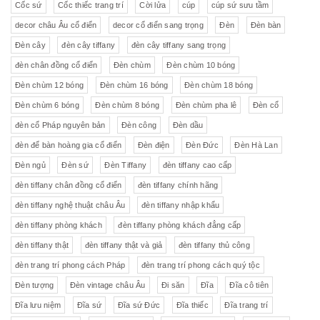
Cốc sứ
Cốc thiếc trang trí
Cời lửa
cúp
cúp sứ sưu tầm
decor châu Âu cổ điển
decor cổ điển sang trọng
Đèn
Đèn bàn
Đèn cây
đèn cây tiffany
đèn cây tiffany sang trọng
đèn chân đồng cổ điển
Đèn chùm
Đèn chùm 10 bóng
Đèn chùm 12 bóng
Đèn chùm 16 bóng
Đèn chùm 18 bóng
Đèn chùm 6 bóng
Đèn chùm 8 bóng
Đèn chùm pha lê
Đèn cổ
đèn cổ Pháp nguyên bản
Đèn công
Đèn dầu
đèn để bàn hoàng gia cổ điển
Đèn điện
Đèn Đức
Đèn Hà Lan
Đèn ngủ
Đèn sứ
Đèn Tiffany
đèn tiffany cao cấp
đèn tiffany chân đồng cổ điển
đèn tiffany chính hãng
đèn tiffany nghệ thuật châu Âu
đèn tiffany nhập khẩu
đèn tiffany phòng khách
đèn tiffany phòng khách đẳng cấp
đèn tiffany thật
đèn tiffany thật và giả
đèn tiffany thủ công
đèn trang trí phong cách Pháp
đèn trang trí phong cách quý tộc
Đèn tượng
Đèn vintage châu Âu
Đi săn
Đĩa
Đĩa cô tiên
Đĩa lưu niệm
Đĩa sứ
Đĩa sứ Đức
Đĩa thiếc
Đĩa trang trí