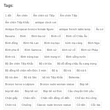
Tags:
1 đôi
Ấm chén
Ấm chén sứ Tiệp
Ấm chén Tiệp
Ấm chén Tiệp Khắc
antique clock set
Antique European bronze female figure
antique french table lamp
Âu sứ
Bavaria
Bình
Bình bia sứ
Bình cổ
Bình cổ Châu Âu
Bình đồng
Bình Hà Lan
Bình mạ bạc
bình mạ vàng
Bình Nga
Bình pha lê
Bình Samova
Bình sứ
bình sứ cổ
Bình sứ Pháp
Bình trà
Bình tráng bạc
bình trang trí
Bình uống nước
Bộ ấm chén Tiệp Khắc
Bộ cời lửa
Bộ đồ đồng châu Âu sang trọng
Bộ đồng hồ chân nến Đức 3 món
Bộ ly
Bộ trà
Bộ trà 6
Bộ trà đơn
Bộ trà Séc
bộ trà Tiệp Khắc
Bohemia
Bronze horse sculpture
Bronze nude woman statue
Búp bê
búp bê đức
Búp bê sứ
Búp bê sứ Đức
Câu chuyện tình yêu
Chặn giấy
Chân nến
Chân nến đồng cổ điển
Chế tác thủ công
Chén trà
Chuông
Classic nude bronze statue
Cô tiên
Cốc bia