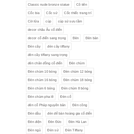
Pha lê màu đắp hoa nổi
Johnie Walker
Pháp
Classic nude bronze statue
Cô tiên
Cốc bia
Cốc sứ
Cốc thiếc trang trí
Pha lê
Đĩa trang trí
JB Deposee - Paris
Cời lửa
cúp
cúp sứ sưu tầm
Sứ hồng
Pha lê màu
L'art Bronze Qualité France
decor châu Âu cổ điển
decor cổ điển sang trọng
Đèn
Đèn bàn
Ấm chén sứ Tiệp
Bộ trà
Karlovy Vary
Đèn cây
đèn cây tiffany
Sữa
Đồng hồ Boulle
đèn cây tiffany sang trọng
đèn chân đồng cổ điển
Đèn chùm
Tượng đồng
Thảm
Đèn chùm 10 bóng
Đèn chùm 12 bóng
Đèn chùm 16 bóng
Đèn chùm 18 bóng
Độc bình
Đồ đồng
Đèn chùm 6 bóng
Đèn chùm 8 bóng
Tượng sứ
Đồ trang trí nhỏ
Đèn chùm pha lê
Đèn cổ
đèn cổ Pháp nguyên bản
Đèn công
Rượu Cognac
Đèn dầu
đèn để bàn hoàng gia cổ điển
Thực phẩm chức năng
Đèn điện
Đèn Đức
Đèn Hà Lan
Đèn ngủ
Đèn sứ
Đèn Tiffany
Rượu Whisky
Rượu vang