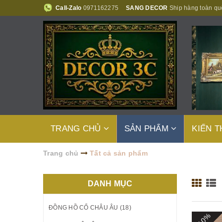
Call-Zalo
0971162275
SANG DECOR
Ship hàng toàn qu
TRANG CHỦ
SẢN PHẨM
KIẾN 
Trang chủ
Tất cả sản phẩm
DANH MỤC
ĐỒNG HỒ CỔ CHÂU ÂU (18)
- 10%