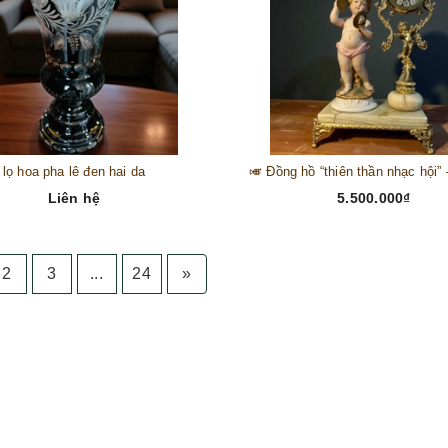
lọ hoa pha lê đen hai da
Liên hệ
5.500.000₫
2
3
...
24
»