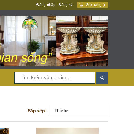
Đăng nhập
Đăng ký
Giỏ hàng
(
)
Sắp xếp:
Thứ tự