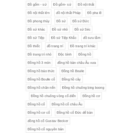
Đồ gốm - sứ
Đồ gốm- sứ
Đồ nội thất
Đồ nội thất lớn
đồ nội thất Pháp
Đồ pha lê
Đồ phong thủy
Đồ sứ
Đồ sứ Đức
Đồ sứ khác
Đồ sứ nhỏ
Đồ sứ Séc
Đồ sứ Tiệp
Đồ sứ Tiệp Khắc
đồ sưu tầm
Đồ thiếc
đồ trang trí
Đồ trang trí khác
Đồ trang trí nhỏ
Độc bình
Đồng hồ
Đồng hồ 3 món
đồng hồ bàn châu Âu xưa
Đồng hồ báo thức
Đồng hồ Boulle
Đồng hồ Boulle cổ
Đồng hồ cây
Đồng hồ chân nến
Đồng hồ chuông bing boong
Đồng hồ chuông vòng cổ điển
Đồng hồ cơ
Đồng hồ cổ
Đồng hồ cổ châu Âu
Đồng hồ cơ cổ
Đồng hồ cổ Đức để bàn
đồng hồ cổ Gustav Becker
Đồng hồ cổ nguyên bản