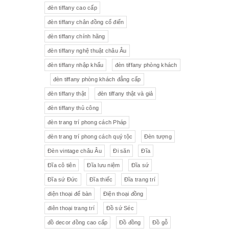
đèn tiffany cao cấp
Tượng gốm
Đèn bàn
đèn tiffany chân đồng cổ điển
đèn tiffany chính hãng
Tượng
Bộ trà sứ Tiệp
đèn tiffany nghệ thuật châu Âu
đèn tiffany nhập khẩu
đèn tiffany phòng khách
đèn tiffany phòng khách đẳng cấp
đèn tiffany thật
đèn tiffany thật và giả
đèn tiffany thủ công
đèn trang trí phong cách Pháp
đèn trang trí phong cách quý tộc
Đèn tượng
Đèn vintage châu Âu
Đi săn
Đĩa
Đĩa cô tiên
Đĩa lưu niệm
Đĩa sứ
Đĩa sứ Đức
Đĩa thiếc
Đĩa trang trí
điện thoại để bàn
Điện thoại đồng
điên thoại trang trí
Đồ sứ Séc
đồ decor đồng cao cấp
Đồ đồng
Đồ gỗ