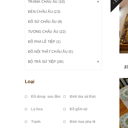
TRANH CHÂU ÂU (10)
ĐÈN CHÂU ÂU (23)
ĐỒ SỨ CHÂU ÂU (9)
TƯỢNG CHÂU ÂU (22)
ĐỒ PHA LÊ TIỆP (1)
ĐỒ NỘI THẤT CHÂU ÂU (5)
BỘ TRÀ SỨ TIỆP (28)
2
Loại
Đồ dùng- sưu tầm
Bình bia sứ Đức
Lọ hoa
Đồ gốm sứ
Tranh
Bình hoa pha lê