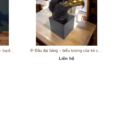
🎺 Đồng hồ “thiên thần nhạc hội” – tuyệt mỹ phẩm trang trí phong cách hoàng gia 🎼
🦅 Đầu đại bàng – biểu tượng của kẻ chinh phục trên đỉnh núi thành công 🦅
Liên hệ