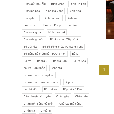
Liên Xô
Đồ trang trí khác
Đèn
Bình cổ Châu Âu
Bình đồng
Bình Hà Lan
Bình mạ bạc
bình mạ vàng
Bình Nga
Cộng hòa Séc- chợ đồ cổ Praha
Đồ sứ khác
Tranh sơn dầu
Bình pha lê
Bình Samova
Bình sứ
pha lê Tiệp
Đồ sứ Tiệp
bình sứ cổ
Bình sứ Pháp
Bình trà
Đồ sứ nhỏ
Đôn bình
Bình tráng bạc
bình trang trí
Sứ Đức
Italia, Germany
Âu sứ có nắp
Gạt tàn
Bình uống nước
Bộ ấm chén Tiệp Khắc
Bộ cời lửa
Bộ đồ đồng châu Âu sang trọng
VebR- Đức
Royal Schwabap
Ly pha lê
Liễn cổ
Bộ đồng hồ chân nến Đức 3 món
Bộ ly
H&C - Séc
Bohemia
Đồ sứ hồng
Đồ sứ
Bộ trà
Bộ trà 6
Bộ trà đơn
Bộ trà Séc
bộ trà Tiệp Khắc
Bohemia
1
Đức
Tiệp Khắc
Liễn sứ
Đồng hồ quả lê
Bronze horse sculpture
Bavaria
Nutrilon
Đồng hồ
Đèn chùm
Bronze nude woman statue
Búp bê
búp bê đức
Búp bê sứ
Búp bê sứ Đức
Fonderie Bords de Seine
Đèn chùm pha lê Tiệp
Câu chuyện tình yêu
Chặn giấy
Chân nến
Chân nến đồng cổ điển
Chế tác thủ công
Đồng hồ để bàn
Chế tác thủ công
Đồ nội thất
Hennessy
Chén trà
Chuông