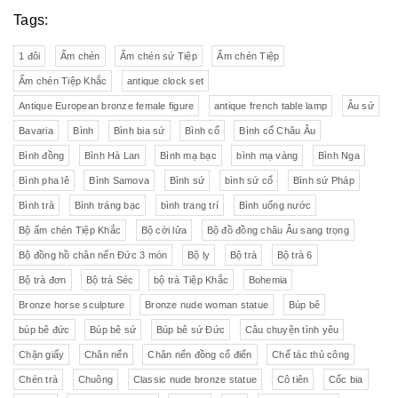
Tags:
1 đôi
Ấm chén
Ấm chén sứ Tiệp
Ấm chén Tiệp
Ấm chén Tiệp Khắc
antique clock set
Antique European bronze female figure
antique french table lamp
Âu sứ
Bavaria
Bình
Bình bia sứ
Bình cổ
Bình cổ Châu Âu
Bình đồng
Bình Hà Lan
Bình mạ bạc
bình mạ vàng
Bình Nga
Bình pha lê
Bình Samova
Bình sứ
bình sứ cổ
Bình sứ Pháp
Bình trà
Bình tráng bạc
bình trang trí
Bình uống nước
Bộ ấm chén Tiệp Khắc
Bộ cời lửa
Bộ đồ đồng châu Âu sang trọng
Bộ đồng hồ chân nến Đức 3 món
Bộ ly
Bộ trà
Bộ trà 6
Bộ trà đơn
Bộ trà Séc
bộ trà Tiệp Khắc
Bohemia
Bronze horse sculpture
Bronze nude woman statue
Búp bê
búp bê đức
Búp bê sứ
Búp bê sứ Đức
Câu chuyện tình yêu
Chặn giấy
Chân nến
Chân nến đồng cổ điển
Chế tác thủ công
Chén trà
Chuông
Classic nude bronze statue
Cô tiên
Cốc bia