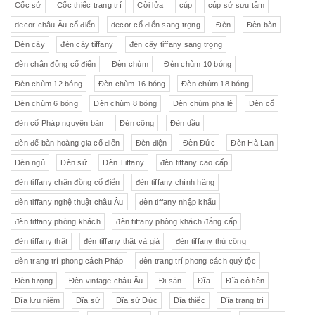
Cốc sứ
Cốc thiếc trang trí
Cời lửa
cúp
cúp sứ sưu tầm
decor châu Âu cổ điển
decor cổ điển sang trọng
Đèn
Đèn bàn
Đèn cây
đèn cây tiffany
đèn cây tiffany sang trọng
đèn chân đồng cổ điển
Đèn chùm
Đèn chùm 10 bóng
Đèn chùm 12 bóng
Đèn chùm 16 bóng
Đèn chùm 18 bóng
Đèn chùm 6 bóng
Đèn chùm 8 bóng
Đèn chùm pha lê
Đèn cổ
đèn cổ Pháp nguyên bản
Đèn công
Đèn dầu
đèn để bàn hoàng gia cổ điển
Đèn điện
Đèn Đức
Đèn Hà Lan
Đèn ngủ
Đèn sứ
Đèn Tiffany
đèn tiffany cao cấp
đèn tiffany chân đồng cổ điển
đèn tiffany chính hãng
đèn tiffany nghệ thuật châu Âu
đèn tiffany nhập khẩu
đèn tiffany phòng khách
đèn tiffany phòng khách đẳng cấp
đèn tiffany thật
đèn tiffany thật và giả
đèn tiffany thủ công
đèn trang trí phong cách Pháp
đèn trang trí phong cách quý tộc
Đèn tượng
Đèn vintage châu Âu
Đi săn
Đĩa
Đĩa cô tiên
Đĩa lưu niệm
Đĩa sứ
Đĩa sứ Đức
Đĩa thiếc
Đĩa trang trí