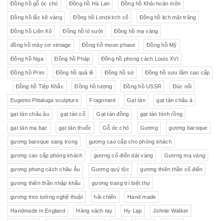
Đồng hồ gỗ óc chó
Đồng hồ Hà Lan
Đồng hồ Khải hoàn môn
Đồng hồ lắc kê vàng
Đồng hồ Lenzkirch cổ
Đồng hồ lịch mặt trăng
Đồng hồ Liên Xô
Đồng hồ lò sưởi
Đồng hồ mạ vàng
đồng hồ máy cơ vintage
Đồng hồ moon phase
Đồng hồ Mỹ
Đồng hồ Nga
Đồng hồ Pháp
Đồng hồ phong cách Louis XVI
Đồng hồ Prim
Đồng hồ quả lê
Đồng hồ sứ
Đồng hồ sưu tầm cao cấp
Đồng hồ Tiệp Khắc
Đồng hồ tượng
Đồng hồ USSR
Đúc nổi
Eugenio Pittaluga sculpture
Fragonard
Gạt tàn
gạt tàn châu á
gạt tàn châu âu
gạt tàn cổ
Gạt tàn đồng
gạt tàn hình rồng
gạt tàn mạ bạc
gạt tàn thuốc
Gỗ óc chó
Gương
gương baroque
gương baroque sang trọng
gương cao cấp cho phòng khách
gương cao cấp phòng khách
gương cổ điển dát vàng
Gương mạ vàng
gương phong cách châu Âu
Gương quý tộc
gương thiên thần cổ điển
gương thiên thần nhập khẩu
gương trang trí biệt thự
gương treo tường nghệ thuật
hải chiến
Hand made
Handmade in England
Hàng xách tay
Hy Lạp
Johnie Walker