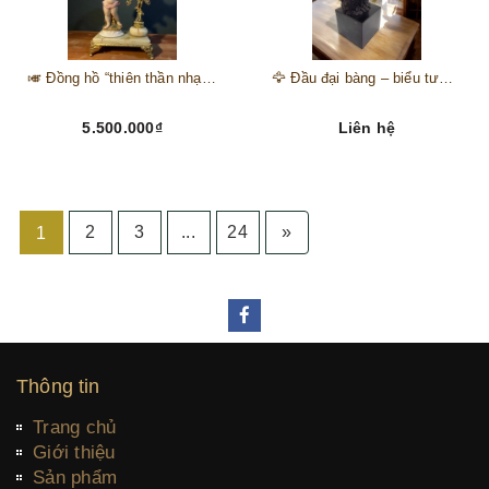
🎺 Đồng hồ “thiên thần nhạc hội” – tuyệt mỹ phẩm trang trí phong cách hoàng gia 🎼
🦅 Đầu đại bàng – biểu tượng của kẻ chinh phục trên đỉnh núi thành công 🦅
5.500.000₫
Liên hệ
2
3
...
24
»
1
Thông tin
Trang chủ
Giới thiệu
Sản phẩm