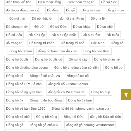
điện thoại để bàn
Điện thoại đồng
điên thoại trang trí
Đồ sứ Séc
đồ decor đồng cao cấp
Đồ đồng
Đồ gỗ
Đồ gốm - sứ
Đồ gốm- sứ
Đồ nội thất
Đồ nội thất lớn
đồ nội thất Pháp
Đồ pha lê
Đồ phong thủy
Đồ sứ
Đồ sứ Đức
Đồ sứ khác
Đồ sứ nhỏ
Đồ sứ Séc
Đồ sứ Tiệp
Đồ sứ Tiệp Khắc
đồ sưu tầm
Đồ thiếc
đồ trang trí
Đồ trang trí khác
Đồ trang trí nhỏ
Độc bình
Đồng hồ
Đồng hồ 3 món
đồng hồ bàn châu Âu xưa
Đồng hồ báo thức
Đồng hồ Boulle
Đồng hồ Boulle cổ
Đồng hồ cây
Đồng hồ chân nến
Đồng hồ chuông bing boong
Đồng hồ chuông vòng cổ điển
Đồng hồ cơ
Đồng hồ cổ
Đồng hồ cổ châu Âu
Đồng hồ cơ cổ
Đồng hồ cổ Đức để bàn
đồng hồ cổ Gustav Becker
Đồng hồ cổ nguyên bản
đồng hồ cơ Westminster
Đồng hồ cúp
Đồng hồ đá
Đồng hồ đá bọc đồng
Đồng hồ để bàn
Đồng hồ để bàn Đức 1890
Đồng hổ để bàn phong cách hoàng gia
Đồng hồ đế chế
Đồng hồ đồng
Đồng hồ Đức
đồng hồ Đức cổ điển
Đồng hồ gỗ
đồng hồ gỗ châu Âu
đồng hồ gõ chuông Westminster