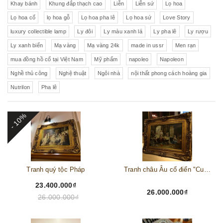
Khay bánh
Khung đắp thạch cao
Liễn
Liễn sứ
Lọ hoa
Lọ hoa cổ
lọ hoa gỗ
Lọ hoa pha lê
Lọ hoa sứ
Love Story
luxury collectible lamp
Ly đôi
Ly màu xanh lá
Ly pha lê
Ly rượu
Ly xanh biển
Mạ vàng
Mạ vàng 24k
made in ussr
Men rạn
mua đồng hồ cổ tại Việt Nam
Mỹ phẩm
napoleo
Napoleon
Nghề thủ công
Nghệ thuật
Ngôi nhà
nội thất phong cách hoàng gia
Nutrilon
Pha lê
- 10%
Tranh quý tộc Pháp
Tranh châu Âu cổ điển "Cuộc sống lao động"
23.400.000₫
26.000.000₫
26.000.000₫