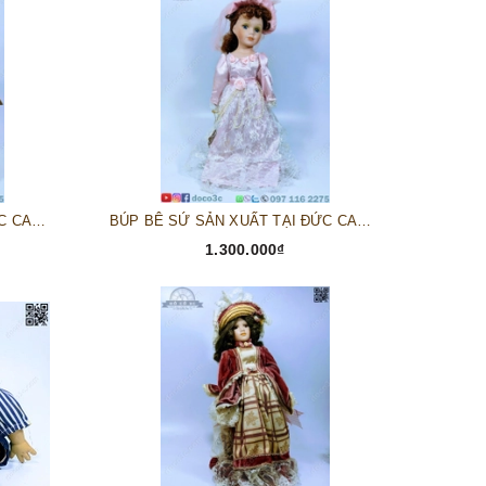
BÚP BÊ SỨ SẢN XUẤT TẠI ĐỨC CAO 35 CM CÒN NGUYÊN HỘP
BÚP BÊ SỨ SẢN XUẤT TẠI ĐỨC CAO 45 CM (11)
1.300.000₫