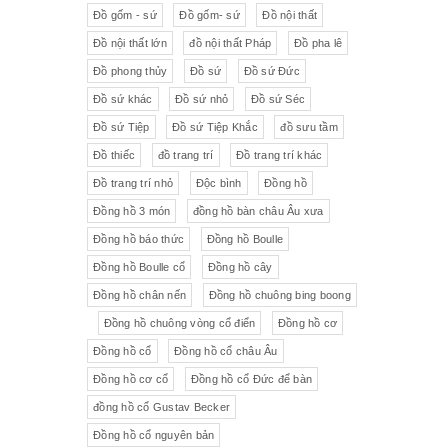
Đồ gốm - sứ
Đồ gốm- sứ
Đồ nội thất
Đồ nội thất lớn
đồ nội thất Pháp
Đồ pha lê
Đồ phong thủy
Đồ sứ
Đồ sứ Đức
Đồ sứ khác
Đồ sứ nhỏ
Đồ sứ Séc
Đồ sứ Tiệp
Đồ sứ Tiệp Khắc
đồ sưu tầm
Đồ thiếc
đồ trang trí
Đồ trang trí khác
Đồ trang trí nhỏ
Độc bình
Đồng hồ
Đồng hồ 3 món
đồng hồ bàn châu Âu xưa
Đồng hồ báo thức
Đồng hồ Boulle
Đồng hồ Boulle cổ
Đồng hồ cây
Đồng hồ chân nến
Đồng hồ chuông bing boong
Đồng hồ chuông vòng cổ điển
Đồng hồ cơ
Đồng hồ cổ
Đồng hồ cổ châu Âu
Đồng hồ cơ cổ
Đồng hồ cổ Đức để bàn
đồng hồ cổ Gustav Becker
Đồng hồ cổ nguyên bản