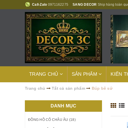
Call-Zalo
0971162275
SANG DECOR
Ship hàng toàn qu
TRANG CHỦ
SẢN PHẨM
KIẾN 
Trang chủ
Tất cả sản phẩm
Búp bê sứ
DANH MỤC
ĐỒNG HỒ CỔ CHÂU ÂU (18)