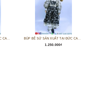
BÚP BÊ SỨ SẢN XUẤT TẠI ĐỨC CAO 42 CM
BÚP BÊ SỨ SẢN XUẤT TẠI ĐỨC CAO 40 CM
1.250.000₫