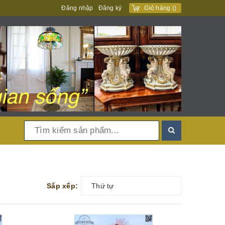
Đăng nhập
Đăng ký
Giỏ hàng
(
)
Sắp xếp:
Thứ tự