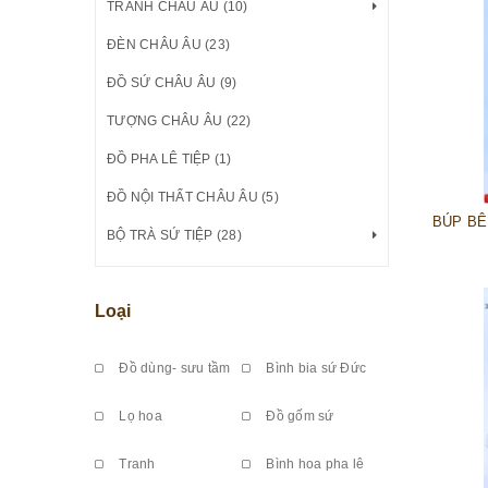
TRANH CHÂU ÂU (10)
ĐÈN CHÂU ÂU (23)
ĐỒ SỨ CHÂU ÂU (9)
TƯỢNG CHÂU ÂU (22)
ĐỒ PHA LÊ TIỆP (1)
ĐỒ NỘI THẤT CHÂU ÂU (5)
BỘ TRÀ SỨ TIỆP (28)
Loại
Đồ dùng- sưu tầm
Bình bia sứ Đức
Lọ hoa
Đồ gốm sứ
Tranh
Bình hoa pha lê