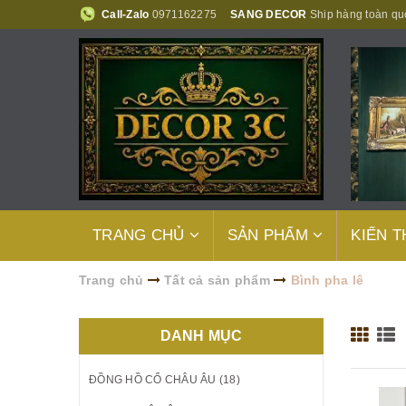
Call-Zalo
0971162275
SANG DECOR
Ship hàng toàn qu
TRANG CHỦ
SẢN PHẨM
KIẾN 
Trang chủ
Tất cả sản phẩm
Bình pha lê
DANH MỤC
ĐỒNG HỒ CỔ CHÂU ÂU (18)