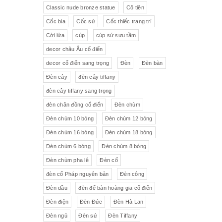
Pha lê màu đắp hoa nổi
Johnie Walker
Pháp
Classic nude bronze statue
Cô tiên
Cốc bia
Cốc sứ
Cốc thiếc trang trí
Pha lê
Đĩa trang trí
JB Deposee - Paris
Cời lửa
cúp
cúp sứ sưu tầm
Sứ hồng
Pha lê màu
L'art Bronze Qualité France
decor châu Âu cổ điển
decor cổ điển sang trọng
Đèn
Đèn bàn
Ấm chén sứ Tiệp
Bộ trà
Karlovy Vary
Đèn cây
đèn cây tiffany
Sữa
Đồng hồ Boulle
đèn cây tiffany sang trọng
đèn chân đồng cổ điển
Đèn chùm
Tượng đồng
Thảm
Đèn chùm 10 bóng
Đèn chùm 12 bóng
Đèn chùm 16 bóng
Đèn chùm 18 bóng
Độc bình
Đồ đồng
Đèn chùm 6 bóng
Đèn chùm 8 bóng
Tượng sứ
Đồ trang trí nhỏ
Đèn chùm pha lê
Đèn cổ
đèn cổ Pháp nguyên bản
Đèn công
Rượu Cognac
Đèn dầu
đèn để bàn hoàng gia cổ điển
Thực phẩm chức năng
Đèn điện
Đèn Đức
Đèn Hà Lan
Đèn ngủ
Đèn sứ
Đèn Tiffany
Rượu Whisky
Rượu vang