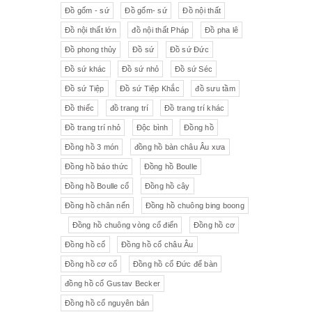
Đồ gốm - sứ
Đồ gốm- sứ
Đồ nội thất
Đồ nội thất lớn
đồ nội thất Pháp
Đồ pha lê
Đồ phong thủy
Đồ sứ
Đồ sứ Đức
Đồ sứ khác
Đồ sứ nhỏ
Đồ sứ Séc
Đồ sứ Tiệp
Đồ sứ Tiệp Khắc
đồ sưu tầm
Đồ thiếc
đồ trang trí
Đồ trang trí khác
Đồ trang trí nhỏ
Độc bình
Đồng hồ
Đồng hồ 3 món
đồng hồ bàn châu Âu xưa
Đồng hồ báo thức
Đồng hồ Boulle
Đồng hồ Boulle cổ
Đồng hồ cây
Đồng hồ chân nến
Đồng hồ chuông bing boong
Đồng hồ chuông vòng cổ điển
Đồng hồ cơ
Đồng hồ cổ
Đồng hồ cổ châu Âu
Đồng hồ cơ cổ
Đồng hồ cổ Đức để bàn
đồng hồ cổ Gustav Becker
Đồng hồ cổ nguyên bản