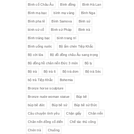
Liên Xô
Đồ trang trí khác
Đèn
Bình cổ Châu Âu
Bình đồng
Bình Hà Lan
Bình mạ bạc
bình mạ vàng
Bình Nga
Cộng hòa Séc- chợ đồ cổ Praha
Đồ sứ khác
Tranh sơn dầu
Bình pha lê
Bình Samova
Bình sứ
pha lê Tiệp
Đồ sứ Tiệp
bình sứ cổ
Bình sứ Pháp
Bình trà
Đồ sứ nhỏ
Đôn bình
Bình tráng bạc
bình trang trí
Sứ Đức
Italia, Germany
Âu sứ có nắp
Gạt tàn
Bình uống nước
Bộ ấm chén Tiệp Khắc
Bộ cời lửa
Bộ đồ đồng châu Âu sang trọng
VebR- Đức
Royal Schwabap
Ly pha lê
Liễn cổ
Bộ đồng hồ chân nến Đức 3 món
Bộ ly
H&C - Séc
Bohemia
Đồ sứ hồng
Đồ sứ
Bộ trà
Bộ trà 6
Bộ trà đơn
Bộ trà Séc
bộ trà Tiệp Khắc
Bohemia
Đức
Tiệp Khắc
Liễn sứ
Đồng hồ quả lê
Bronze horse sculpture
Bavaria
Nutrilon
Đồng hồ
Đèn chùm
Bronze nude woman statue
Búp bê
búp bê đức
Búp bê sứ
Búp bê sứ Đức
Fonderie Bords de Seine
Đèn chùm pha lê Tiệp
Câu chuyện tình yêu
Chặn giấy
Chân nến
Chân nến đồng cổ điển
Chế tác thủ công
Đồng hồ để bàn
Chế tác thủ công
Đồ nội thất
Hennessy
Chén trà
Chuông