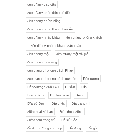
đèn tiffany cao cấp
Tượng gốm
Đèn bàn
đèn tiffany chân đồng cổ điển
đèn tiffany chính hãng
Tượng
Bộ trà sứ Tiệp
đèn tiffany nghệ thuật châu Âu
đèn tiffany nhập khẩu
đèn tiffany phòng khách
đèn tiffany phòng khách đẳng cấp
đèn tiffany thật
đèn tiffany thật và giả
đèn tiffany thủ công
đèn trang trí phong cách Pháp
đèn trang trí phong cách quý tộc
Đèn tượng
Đèn vintage châu Âu
Đi săn
Đĩa
Đĩa cô tiên
Đĩa lưu niệm
Đĩa sứ
Đĩa sứ Đức
Đĩa thiếc
Đĩa trang trí
điện thoại để bàn
Điện thoại đồng
điên thoại trang trí
Đồ sứ Séc
đồ decor đồng cao cấp
Đồ đồng
Đồ gỗ