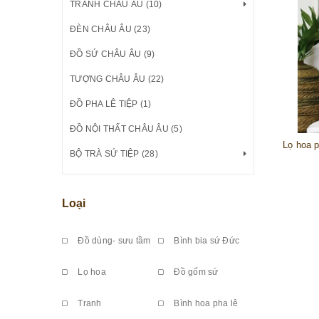
TRANH CHÂU ÂU (10)
ĐÈN CHÂU ÂU (23)
ĐỒ SỨ CHÂU ÂU (9)
TƯỢNG CHÂU ÂU (22)
ĐỒ PHA LÊ TIỆP (1)
ĐỒ NỘI THẤT CHÂU ÂU (5)
BỘ TRÀ SỨ TIỆP (28)
Loại
Đồ dùng- sưu tầm
Bình bia sứ Đức
Lọ hoa
Đồ gốm sứ
Tranh
Bình hoa pha lê