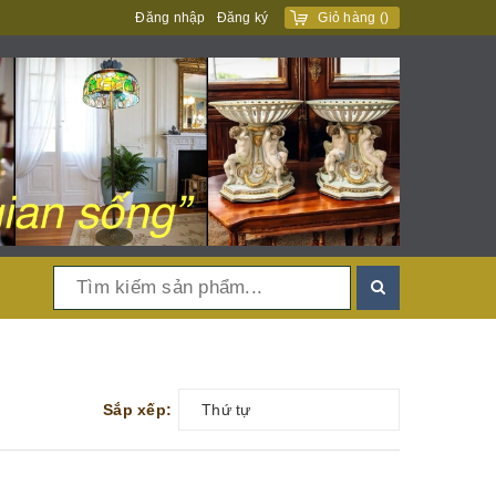
Đăng nhập
Đăng ký
Giỏ hàng
(
)
Sắp xếp:
Thứ tự