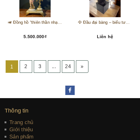
🎺 Đồng hồ “thiên thần nhạc hội” – tuyệt mỹ phẩm trang trí phong cách hoàng gia 🎼
🦅 Đầu đại bàng – biểu tượng của kẻ chinh phục trên đỉnh núi thành công 🦅
5.500.000₫
Liên hệ
2
3
...
24
»
1
Thông tin
Trang chủ
Giới thiệu
Sản phẩm