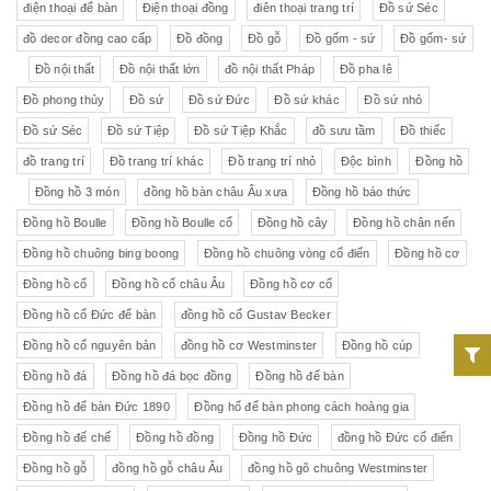
điện thoại để bàn
Điện thoại đồng
điên thoại trang trí
Đồ sứ Séc
đồ decor đồng cao cấp
Đồ đồng
Đồ gỗ
Đồ gốm - sứ
Đồ gốm- sứ
Đồ nội thất
Đồ nội thất lớn
đồ nội thất Pháp
Đồ pha lê
Đồ phong thủy
Đồ sứ
Đồ sứ Đức
Đồ sứ khác
Đồ sứ nhỏ
Đồ sứ Séc
Đồ sứ Tiệp
Đồ sứ Tiệp Khắc
đồ sưu tầm
Đồ thiếc
đồ trang trí
Đồ trang trí khác
Đồ trang trí nhỏ
Độc bình
Đồng hồ
Đồng hồ 3 món
đồng hồ bàn châu Âu xưa
Đồng hồ báo thức
Đồng hồ Boulle
Đồng hồ Boulle cổ
Đồng hồ cây
Đồng hồ chân nến
Đồng hồ chuông bing boong
Đồng hồ chuông vòng cổ điển
Đồng hồ cơ
Đồng hồ cổ
Đồng hồ cổ châu Âu
Đồng hồ cơ cổ
Đồng hồ cổ Đức để bàn
đồng hồ cổ Gustav Becker
Đồng hồ cổ nguyên bản
đồng hồ cơ Westminster
Đồng hồ cúp
Đồng hồ đá
Đồng hồ đá bọc đồng
Đồng hồ để bàn
Đồng hồ để bàn Đức 1890
Đồng hổ để bàn phong cách hoàng gia
Đồng hồ đế chế
Đồng hồ đồng
Đồng hồ Đức
đồng hồ Đức cổ điển
Đồng hồ gỗ
đồng hồ gỗ châu Âu
đồng hồ gõ chuông Westminster