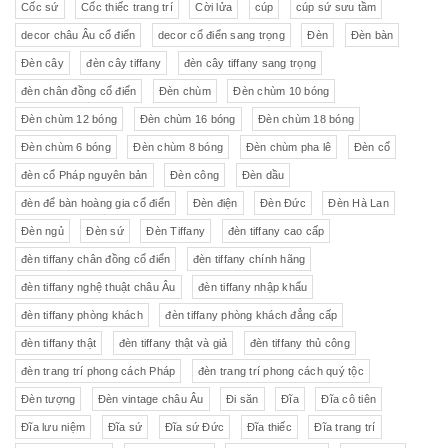
Cốc sứ
Cốc thiếc trang trí
Cời lửa
cúp
cúp sứ sưu tầm
decor châu Âu cổ điển
decor cổ điển sang trọng
Đèn
Đèn bàn
Đèn cây
đèn cây tiffany
đèn cây tiffany sang trọng
đèn chân đồng cổ điển
Đèn chùm
Đèn chùm 10 bóng
Đèn chùm 12 bóng
Đèn chùm 16 bóng
Đèn chùm 18 bóng
Đèn chùm 6 bóng
Đèn chùm 8 bóng
Đèn chùm pha lê
Đèn cổ
đèn cổ Pháp nguyên bản
Đèn công
Đèn dầu
đèn để bàn hoàng gia cổ điển
Đèn điện
Đèn Đức
Đèn Hà Lan
Đèn ngủ
Đèn sứ
Đèn Tiffany
đèn tiffany cao cấp
đèn tiffany chân đồng cổ điển
đèn tiffany chính hãng
đèn tiffany nghệ thuật châu Âu
đèn tiffany nhập khẩu
đèn tiffany phòng khách
đèn tiffany phòng khách đẳng cấp
đèn tiffany thật
đèn tiffany thật và giả
đèn tiffany thủ công
đèn trang trí phong cách Pháp
đèn trang trí phong cách quý tộc
Đèn tượng
Đèn vintage châu Âu
Đi săn
Đĩa
Đĩa cô tiên
Đĩa lưu niệm
Đĩa sứ
Đĩa sứ Đức
Đĩa thiếc
Đĩa trang trí