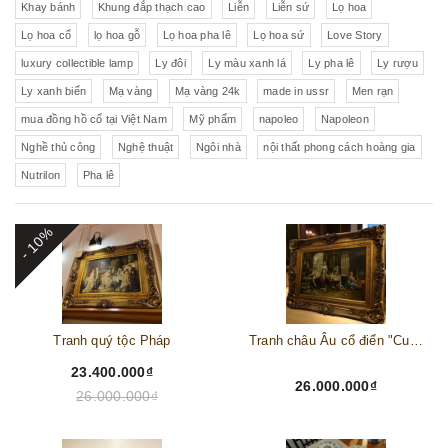
Khay bánh
Khung đắp thạch cao
Liễn
Liễn sứ
Lọ hoa
Lọ hoa cổ
lọ hoa gỗ
Lọ hoa pha lê
Lọ hoa sứ
Love Story
luxury collectible lamp
Ly đôi
Ly màu xanh lá
Ly pha lê
Ly rượu
Ly xanh biển
Mạ vàng
Mạ vàng 24k
made in ussr
Men rạn
mua đồng hồ cổ tại Việt Nam
Mỹ phẩm
napoleo
Napoleon
Nghề thủ công
Nghệ thuật
Ngôi nhà
nội thất phong cách hoàng gia
Nutrilon
Pha lê
- 10%
Tranh quý tộc Pháp
Tranh châu Âu cổ điển "Cuộc sống lao động"
23.400.000₫
26.000.000₫
26.000.000₫