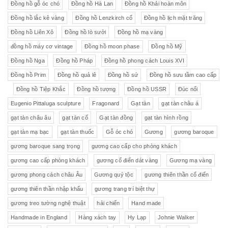
Đồng hồ gỗ óc chó
Đồng hồ Hà Lan
Đồng hồ Khải hoàn môn
Đồng hồ lắc kê vàng
Đồng hồ Lenzkirch cổ
Đồng hồ lịch mặt trăng
Đồng hồ Liên Xô
Đồng hồ lò sưởi
Đồng hồ mạ vàng
đồng hồ máy cơ vintage
Đồng hồ moon phase
Đồng hồ Mỹ
Đồng hồ Nga
Đồng hồ Pháp
Đồng hồ phong cách Louis XVI
Đồng hồ Prim
Đồng hồ quả lê
Đồng hồ sứ
Đồng hồ sưu tầm cao cấp
Đồng hồ Tiệp Khắc
Đồng hồ tượng
Đồng hồ USSR
Đúc nổi
Eugenio Pittaluga sculpture
Fragonard
Gạt tàn
gạt tàn châu á
gạt tàn châu âu
gạt tàn cổ
Gạt tàn đồng
gạt tàn hình rồng
gạt tàn mạ bạc
gạt tàn thuốc
Gỗ óc chó
Gương
gương baroque
gương baroque sang trọng
gương cao cấp cho phòng khách
gương cao cấp phòng khách
gương cổ điển dát vàng
Gương mạ vàng
gương phong cách châu Âu
Gương quý tộc
gương thiên thần cổ điển
gương thiên thần nhập khẩu
gương trang trí biệt thự
gương treo tường nghệ thuật
hải chiến
Hand made
Handmade in England
Hàng xách tay
Hy Lạp
Johnie Walker