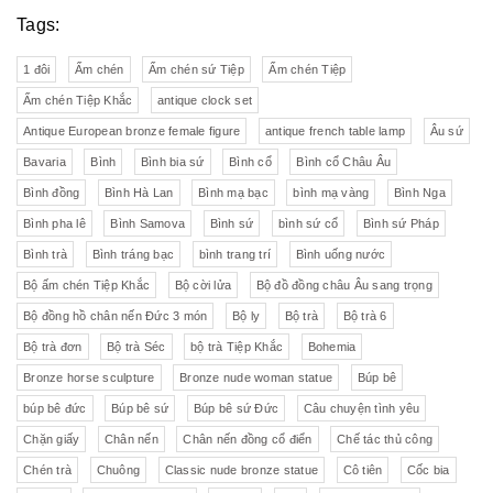
Tags:
1 đôi
Ấm chén
Ấm chén sứ Tiệp
Ấm chén Tiệp
Ấm chén Tiệp Khắc
antique clock set
Antique European bronze female figure
antique french table lamp
Âu sứ
Bavaria
Bình
Bình bia sứ
Bình cổ
Bình cổ Châu Âu
Bình đồng
Bình Hà Lan
Bình mạ bạc
bình mạ vàng
Bình Nga
Bình pha lê
Bình Samova
Bình sứ
bình sứ cổ
Bình sứ Pháp
Bình trà
Bình tráng bạc
bình trang trí
Bình uống nước
Bộ ấm chén Tiệp Khắc
Bộ cời lửa
Bộ đồ đồng châu Âu sang trọng
Bộ đồng hồ chân nến Đức 3 món
Bộ ly
Bộ trà
Bộ trà 6
Bộ trà đơn
Bộ trà Séc
bộ trà Tiệp Khắc
Bohemia
Bronze horse sculpture
Bronze nude woman statue
Búp bê
búp bê đức
Búp bê sứ
Búp bê sứ Đức
Câu chuyện tình yêu
Chặn giấy
Chân nến
Chân nến đồng cổ điển
Chế tác thủ công
Chén trà
Chuông
Classic nude bronze statue
Cô tiên
Cốc bia