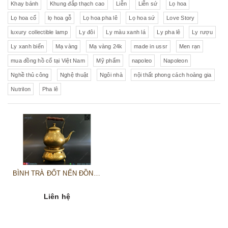
Khay bánh
Khung đắp thạch cao
Liễn
Liễn sứ
Lọ hoa
Lọ hoa cổ
lọ hoa gỗ
Lọ hoa pha lê
Lọ hoa sứ
Love Story
luxury collectible lamp
Ly đôi
Ly màu xanh lá
Ly pha lê
Ly rượu
Ly xanh biển
Mạ vàng
Mạ vàng 24k
made in ussr
Men rạn
mua đồng hồ cổ tại Việt Nam
Mỹ phẩm
napoleo
Napoleon
Nghề thủ công
Nghệ thuật
Ngôi nhà
nội thất phong cách hoàng gia
Nutrilon
Pha lê
BÌNH TRÀ ĐỐT NẾN ĐỒNG CHÂU ÂU
Liên hệ