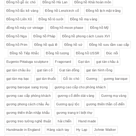
Đồng hồ gỗ óc chó
Đồng hồ Hà Lan
Đồng hồ Khải hoàn môn
Đồng hồ lắc kê vàng
Đồng hồ Lenzkirch cổ
Đồng hồ lịch mặt trăng
Đồng hồ Liên Xô
Đồng hồ lò sưởi
Đồng hồ mạ vàng
đồng hồ máy cơ vintage
Đồng hồ moon phase
Đồng hồ Mỹ
Đồng hồ Nga
Đồng hồ Pháp
Đồng hồ phong cách Louis XVI
Đồng hồ Prim
Đồng hồ quả lê
Đồng hồ sứ
Đồng hồ sưu tầm cao cấp
Đồng hồ Tiệp Khắc
Đồng hồ tượng
Đồng hồ USSR
Đúc nổi
Eugenio Pittaluga sculpture
Fragonard
Gạt tàn
gạt tàn châu á
gạt tàn châu âu
gạt tàn cổ
Gạt tàn đồng
gạt tàn hình rồng
gạt tàn mạ bạc
gạt tàn thuốc
Gỗ óc chó
Gương
gương baroque
gương baroque sang trọng
gương cao cấp cho phòng khách
gương cao cấp phòng khách
gương cổ điển dát vàng
Gương mạ vàng
gương phong cách châu Âu
Gương quý tộc
gương thiên thần cổ điển
gương thiên thần nhập khẩu
gương trang trí biệt thự
gương treo tường nghệ thuật
hải chiến
Hand made
Handmade in England
Hàng xách tay
Hy Lạp
Johnie Walker