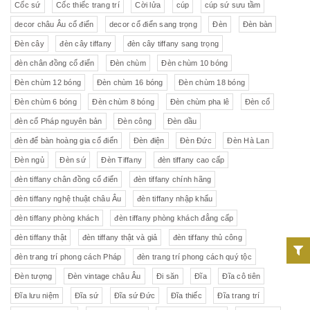
Cốc sứ
Cốc thiếc trang trí
Cời lửa
cúp
cúp sứ sưu tầm
decor châu Âu cổ điển
decor cổ điển sang trọng
Đèn
Đèn bàn
Đèn cây
đèn cây tiffany
đèn cây tiffany sang trọng
đèn chân đồng cổ điển
Đèn chùm
Đèn chùm 10 bóng
Đèn chùm 12 bóng
Đèn chùm 16 bóng
Đèn chùm 18 bóng
Đèn chùm 6 bóng
Đèn chùm 8 bóng
Đèn chùm pha lê
Đèn cổ
đèn cổ Pháp nguyên bản
Đèn công
Đèn dầu
đèn để bàn hoàng gia cổ điển
Đèn điện
Đèn Đức
Đèn Hà Lan
Đèn ngủ
Đèn sứ
Đèn Tiffany
đèn tiffany cao cấp
đèn tiffany chân đồng cổ điển
đèn tiffany chính hãng
đèn tiffany nghệ thuật châu Âu
đèn tiffany nhập khẩu
đèn tiffany phòng khách
đèn tiffany phòng khách đẳng cấp
đèn tiffany thật
đèn tiffany thật và giả
đèn tiffany thủ công
đèn trang trí phong cách Pháp
đèn trang trí phong cách quý tộc
Đèn tượng
Đèn vintage châu Âu
Đi săn
Đĩa
Đĩa cô tiên
Đĩa lưu niệm
Đĩa sứ
Đĩa sứ Đức
Đĩa thiếc
Đĩa trang trí