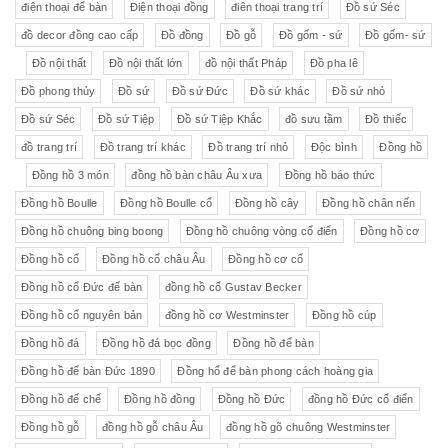
điện thoại để bàn
Điện thoại đồng
điên thoại trang trí
Đồ sứ Séc
đồ decor đồng cao cấp
Đồ đồng
Đồ gỗ
Đồ gốm - sứ
Đồ gốm- sứ
Đồ nội thất
Đồ nội thất lớn
đồ nội thất Pháp
Đồ pha lê
Đồ phong thủy
Đồ sứ
Đồ sứ Đức
Đồ sứ khác
Đồ sứ nhỏ
Đồ sứ Séc
Đồ sứ Tiệp
Đồ sứ Tiệp Khắc
đồ sưu tầm
Đồ thiếc
đồ trang trí
Đồ trang trí khác
Đồ trang trí nhỏ
Độc bình
Đồng hồ
Đồng hồ 3 món
đồng hồ bàn châu Âu xưa
Đồng hồ báo thức
Đồng hồ Boulle
Đồng hồ Boulle cổ
Đồng hồ cây
Đồng hồ chân nến
Đồng hồ chuông bing boong
Đồng hồ chuông vòng cổ điển
Đồng hồ cơ
Đồng hồ cổ
Đồng hồ cổ châu Âu
Đồng hồ cơ cổ
Đồng hồ cổ Đức để bàn
đồng hồ cổ Gustav Becker
Đồng hồ cổ nguyên bản
đồng hồ cơ Westminster
Đồng hồ cúp
Đồng hồ đá
Đồng hồ đá bọc đồng
Đồng hồ để bàn
Đồng hồ để bàn Đức 1890
Đồng hổ để bàn phong cách hoàng gia
Đồng hồ đế chế
Đồng hồ đồng
Đồng hồ Đức
đồng hồ Đức cổ điển
Đồng hồ gỗ
đồng hồ gỗ châu Âu
đồng hồ gõ chuông Westminster