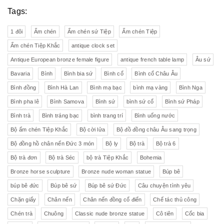
Tags:
1 đôi
Ấm chén
Ấm chén sứ Tiệp
Ấm chén Tiệp
Ấm chén Tiệp Khắc
antique clock set
Antique European bronze female figure
antique french table lamp
Âu sứ
Bavaria
Bình
Bình bia sứ
Bình cổ
Bình cổ Châu Âu
Bình đồng
Bình Hà Lan
Bình mạ bạc
bình mạ vàng
Bình Nga
Bình pha lê
Bình Samova
Bình sứ
bình sứ cổ
Bình sứ Pháp
Bình trà
Bình tráng bạc
bình trang trí
Bình uống nước
Bộ ấm chén Tiệp Khắc
Bộ cời lửa
Bộ đồ đồng châu Âu sang trọng
Bộ đồng hồ chân nến Đức 3 món
Bộ ly
Bộ trà
Bộ trà 6
Bộ trà đơn
Bộ trà Séc
bộ trà Tiệp Khắc
Bohemia
Bronze horse sculpture
Bronze nude woman statue
Búp bê
búp bê đức
Búp bê sứ
Búp bê sứ Đức
Câu chuyện tình yêu
Chặn giấy
Chân nến
Chân nến đồng cổ điển
Chế tác thủ công
Chén trà
Chuông
Classic nude bronze statue
Cô tiên
Cốc bia