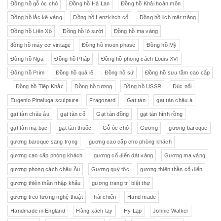
Đồng hồ gỗ óc chó
Đồng hồ Hà Lan
Đồng hồ Khải hoàn môn
Đồng hồ lắc kê vàng
Đồng hồ Lenzkirch cổ
Đồng hồ lịch mặt trăng
Đồng hồ Liên Xô
Đồng hồ lò sưởi
Đồng hồ mạ vàng
đồng hồ máy cơ vintage
Đồng hồ moon phase
Đồng hồ Mỹ
Đồng hồ Nga
Đồng hồ Pháp
Đồng hồ phong cách Louis XVI
Đồng hồ Prim
Đồng hồ quả lê
Đồng hồ sứ
Đồng hồ sưu tầm cao cấp
Đồng hồ Tiệp Khắc
Đồng hồ tượng
Đồng hồ USSR
Đúc nổi
Eugenio Pittaluga sculpture
Fragonard
Gạt tàn
gạt tàn châu á
gạt tàn châu âu
gạt tàn cổ
Gạt tàn đồng
gạt tàn hình rồng
gạt tàn mạ bạc
gạt tàn thuốc
Gỗ óc chó
Gương
gương baroque
gương baroque sang trọng
gương cao cấp cho phòng khách
gương cao cấp phòng khách
gương cổ điển dát vàng
Gương mạ vàng
gương phong cách châu Âu
Gương quý tộc
gương thiên thần cổ điển
gương thiên thần nhập khẩu
gương trang trí biệt thự
gương treo tường nghệ thuật
hải chiến
Hand made
Handmade in England
Hàng xách tay
Hy Lạp
Johnie Walker