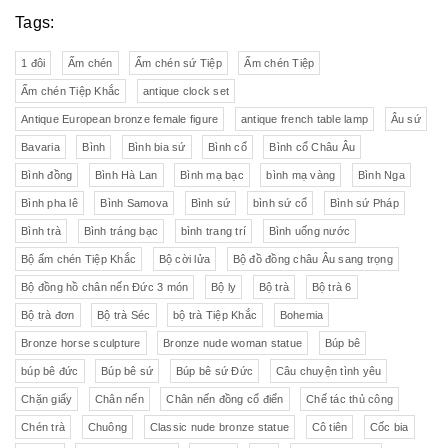
Tags:
1 đôi
Ấm chén
Ấm chén sứ Tiệp
Ấm chén Tiệp
Ấm chén Tiệp Khắc
antique clock set
Antique European bronze female figure
antique french table lamp
Âu sứ
Bavaria
Bình
Bình bia sứ
Bình cổ
Bình cổ Châu Âu
Bình đồng
Bình Hà Lan
Bình mạ bạc
bình mạ vàng
Bình Nga
Bình pha lê
Bình Samova
Bình sứ
bình sứ cổ
Bình sứ Pháp
Bình trà
Bình tráng bạc
bình trang trí
Bình uống nước
Bộ ấm chén Tiệp Khắc
Bộ cời lửa
Bộ đồ đồng châu Âu sang trọng
Bộ đồng hồ chân nến Đức 3 món
Bộ ly
Bộ trà
Bộ trà 6
Bộ trà đơn
Bộ trà Séc
bộ trà Tiệp Khắc
Bohemia
Bronze horse sculpture
Bronze nude woman statue
Búp bê
búp bê đức
Búp bê sứ
Búp bê sứ Đức
Câu chuyện tình yêu
Chặn giấy
Chân nến
Chân nến đồng cổ điển
Chế tác thủ công
Chén trà
Chuông
Classic nude bronze statue
Cô tiên
Cốc bia