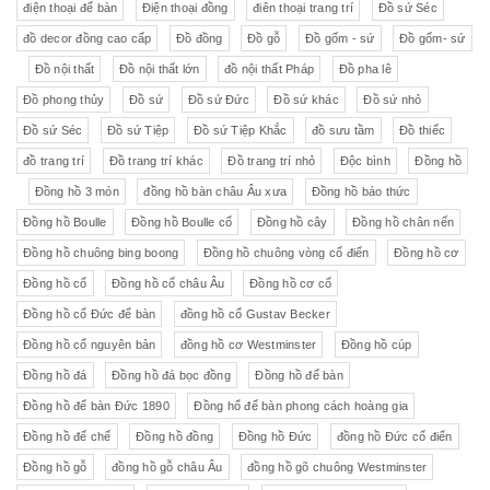
điện thoại để bàn
Điện thoại đồng
điên thoại trang trí
Đồ sứ Séc
đồ decor đồng cao cấp
Đồ đồng
Đồ gỗ
Đồ gốm - sứ
Đồ gốm- sứ
Đồ nội thất
Đồ nội thất lớn
đồ nội thất Pháp
Đồ pha lê
Đồ phong thủy
Đồ sứ
Đồ sứ Đức
Đồ sứ khác
Đồ sứ nhỏ
Đồ sứ Séc
Đồ sứ Tiệp
Đồ sứ Tiệp Khắc
đồ sưu tầm
Đồ thiếc
đồ trang trí
Đồ trang trí khác
Đồ trang trí nhỏ
Độc bình
Đồng hồ
Đồng hồ 3 món
đồng hồ bàn châu Âu xưa
Đồng hồ báo thức
Đồng hồ Boulle
Đồng hồ Boulle cổ
Đồng hồ cây
Đồng hồ chân nến
Đồng hồ chuông bing boong
Đồng hồ chuông vòng cổ điển
Đồng hồ cơ
Đồng hồ cổ
Đồng hồ cổ châu Âu
Đồng hồ cơ cổ
Đồng hồ cổ Đức để bàn
đồng hồ cổ Gustav Becker
Đồng hồ cổ nguyên bản
đồng hồ cơ Westminster
Đồng hồ cúp
Đồng hồ đá
Đồng hồ đá bọc đồng
Đồng hồ để bàn
Đồng hồ để bàn Đức 1890
Đồng hổ để bàn phong cách hoàng gia
Đồng hồ đế chế
Đồng hồ đồng
Đồng hồ Đức
đồng hồ Đức cổ điển
Đồng hồ gỗ
đồng hồ gỗ châu Âu
đồng hồ gõ chuông Westminster