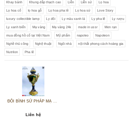
Khay bánh
Khung đắp thạch cao
Liễn
Liễn sứ
Lọ hoa
Lọ hoa cổ
lọ hoa gỗ
Lọ hoa pha lê
Lọ hoa sứ
Love Story
luxury collectible lamp
Ly đôi
Ly màu xanh lá
Ly pha lê
Ly rượu
Ly xanh biển
Mạ vàng
Mạ vàng 24k
made in ussr
Men rạn
mua đồng hồ cổ tại Việt Nam
Mỹ phẩm
napoleo
Napoleon
Nghề thủ công
Nghệ thuật
Ngôi nhà
nội thất phong cách hoàng gia
Nutrilon
Pha lê
ĐÔI BÌNH SỨ PHÁP MẠ VÀNG
Liên hệ