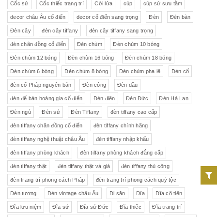
Cốc sứ
Cốc thiếc trang trí
Cời lửa
cúp
cúp sứ sưu tầm
decor châu Âu cổ điển
decor cổ điển sang trọng
Đèn
Đèn bàn
Đèn cây
đèn cây tiffany
đèn cây tiffany sang trọng
đèn chân đồng cổ điển
Đèn chùm
Đèn chùm 10 bóng
Đèn chùm 12 bóng
Đèn chùm 16 bóng
Đèn chùm 18 bóng
Đèn chùm 6 bóng
Đèn chùm 8 bóng
Đèn chùm pha lê
Đèn cổ
đèn cổ Pháp nguyên bản
Đèn công
Đèn dầu
đèn để bàn hoàng gia cổ điển
Đèn điện
Đèn Đức
Đèn Hà Lan
Đèn ngủ
Đèn sứ
Đèn Tiffany
đèn tiffany cao cấp
đèn tiffany chân đồng cổ điển
đèn tiffany chính hãng
đèn tiffany nghệ thuật châu Âu
đèn tiffany nhập khẩu
đèn tiffany phòng khách
đèn tiffany phòng khách đẳng cấp
đèn tiffany thật
đèn tiffany thật và giả
đèn tiffany thủ công
đèn trang trí phong cách Pháp
đèn trang trí phong cách quý tộc
Đèn tượng
Đèn vintage châu Âu
Đi săn
Đĩa
Đĩa cô tiên
Đĩa lưu niệm
Đĩa sứ
Đĩa sứ Đức
Đĩa thiếc
Đĩa trang trí