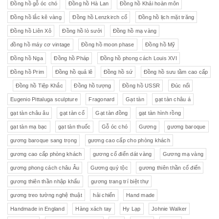
Đồng hồ gỗ óc chó
Đồng hồ Hà Lan
Đồng hồ Khải hoàn môn
Đồng hồ lắc kê vàng
Đồng hồ Lenzkirch cổ
Đồng hồ lịch mặt trăng
Đồng hồ Liên Xô
Đồng hồ lò sưởi
Đồng hồ mạ vàng
đồng hồ máy cơ vintage
Đồng hồ moon phase
Đồng hồ Mỹ
Đồng hồ Nga
Đồng hồ Pháp
Đồng hồ phong cách Louis XVI
Đồng hồ Prim
Đồng hồ quả lê
Đồng hồ sứ
Đồng hồ sưu tầm cao cấp
Đồng hồ Tiệp Khắc
Đồng hồ tượng
Đồng hồ USSR
Đúc nổi
Eugenio Pittaluga sculpture
Fragonard
Gạt tàn
gạt tàn châu á
gạt tàn châu âu
gạt tàn cổ
Gạt tàn đồng
gạt tàn hình rồng
gạt tàn mạ bạc
gạt tàn thuốc
Gỗ óc chó
Gương
gương baroque
gương baroque sang trọng
gương cao cấp cho phòng khách
gương cao cấp phòng khách
gương cổ điển dát vàng
Gương mạ vàng
gương phong cách châu Âu
Gương quý tộc
gương thiên thần cổ điển
gương thiên thần nhập khẩu
gương trang trí biệt thự
gương treo tường nghệ thuật
hải chiến
Hand made
Handmade in England
Hàng xách tay
Hy Lạp
Johnie Walker