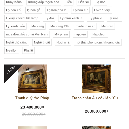
Khay bánh
Khung đắp thạch cao
Liễn
Liễn sứ
Lọ hoa
Lọ hoa cổ
lọ hoa gỗ
Lọ hoa pha lê
Lọ hoa sứ
Love Story
luxury collectible lamp
Ly đôi
Ly màu xanh lá
Ly pha lê
Ly rượu
Ly xanh biển
Mạ vàng
Mạ vàng 24k
made in ussr
Men rạn
mua đồng hồ cổ tại Việt Nam
Mỹ phẩm
napoleo
Napoleon
Nghề thủ công
Nghệ thuật
Ngôi nhà
nội thất phong cách hoàng gia
Nutrilon
Pha lê
- 10%
Tranh quý tộc Pháp
Tranh châu Âu cổ điển "Cuộc sống lao động"
23.400.000₫
26.000.000₫
26.000.000₫