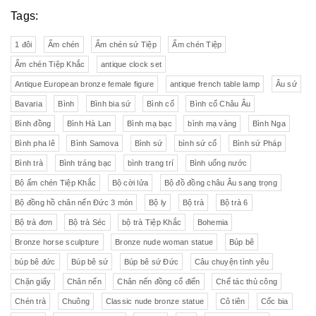
Tags:
1 đôi
Ấm chén
Ấm chén sứ Tiệp
Ấm chén Tiệp
Ấm chén Tiệp Khắc
antique clock set
Antique European bronze female figure
antique french table lamp
Âu sứ
Bavaria
Bình
Bình bia sứ
Bình cổ
Bình cổ Châu Âu
Bình đồng
Bình Hà Lan
Bình mạ bạc
bình mạ vàng
Bình Nga
Bình pha lê
Bình Samova
Bình sứ
bình sứ cổ
Bình sứ Pháp
Bình trà
Bình tráng bạc
bình trang trí
Bình uống nước
Bộ ấm chén Tiệp Khắc
Bộ cời lửa
Bộ đồ đồng châu Âu sang trọng
Bộ đồng hồ chân nến Đức 3 món
Bộ ly
Bộ trà
Bộ trà 6
Bộ trà đơn
Bộ trà Séc
bộ trà Tiệp Khắc
Bohemia
Bronze horse sculpture
Bronze nude woman statue
Búp bê
búp bê đức
Búp bê sứ
Búp bê sứ Đức
Câu chuyện tình yêu
Chặn giấy
Chân nến
Chân nến đồng cổ điển
Chế tác thủ công
Chén trà
Chuông
Classic nude bronze statue
Cô tiên
Cốc bia