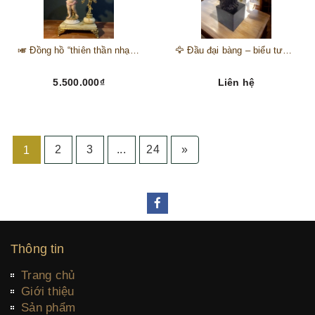
🎺 Đồng hồ “thiên thần nhạc hội” – tuyệt mỹ phẩm trang trí phong cách hoàng gia 🎼
🦅 Đầu đại bàng – biểu tượng của kẻ chinh phục trên đỉnh núi thành công 🦅
5.500.000₫
Liên hệ
2
3
...
24
»
1
Thông tin
Trang chủ
Giới thiệu
Sản phẩm