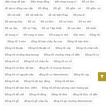
điện thoại để bàn
Điện thoại đồng
điên thoại trang trí
Đồ sứ Séc
đồ decor đồng cao cấp
Đồ đồng
Đồ gỗ
Đồ gốm - sứ
Đồ gốm- sứ
Đồ nội thất
Đồ nội thất lớn
đồ nội thất Pháp
Đồ pha lê
Đồ phong thủy
Đồ sứ
Đồ sứ Đức
Đồ sứ khác
Đồ sứ nhỏ
Đồ sứ Séc
Đồ sứ Tiệp
Đồ sứ Tiệp Khắc
đồ sưu tầm
Đồ thiếc
đồ trang trí
Đồ trang trí khác
Đồ trang trí nhỏ
Độc bình
Đồng hồ
Đồng hồ 3 món
đồng hồ bàn châu Âu xưa
Đồng hồ báo thức
Đồng hồ Boulle
Đồng hồ Boulle cổ
Đồng hồ cây
Đồng hồ chân nến
Đồng hồ chuông bing boong
Đồng hồ chuông vòng cổ điển
Đồng hồ cơ
Đồng hồ cổ
Đồng hồ cổ châu Âu
Đồng hồ cơ cổ
Đồng hồ cổ Đức để bàn
đồng hồ cổ Gustav Becker
Đồng hồ cổ nguyên bản
đồng hồ cơ Westminster
Đồng hồ cúp
Đồng hồ đá
Đồng hồ đá bọc đồng
Đồng hồ để bàn
Đồng hồ để bàn Đức 1890
Đồng hổ để bàn phong cách hoàng gia
Đồng hồ đế chế
Đồng hồ đồng
Đồng hồ Đức
đồng hồ Đức cổ điển
Đồng hồ gỗ
đồng hồ gỗ châu Âu
đồng hồ gõ chuông Westminster