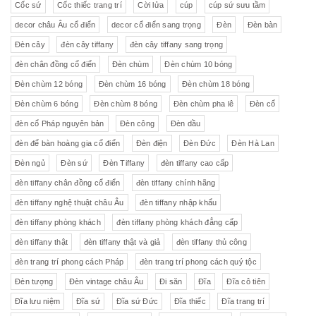
Cốc sứ
Cốc thiếc trang trí
Cời lửa
cúp
cúp sứ sưu tầm
decor châu Âu cổ điển
decor cổ điển sang trọng
Đèn
Đèn bàn
Đèn cây
đèn cây tiffany
đèn cây tiffany sang trọng
đèn chân đồng cổ điển
Đèn chùm
Đèn chùm 10 bóng
Đèn chùm 12 bóng
Đèn chùm 16 bóng
Đèn chùm 18 bóng
Đèn chùm 6 bóng
Đèn chùm 8 bóng
Đèn chùm pha lê
Đèn cổ
đèn cổ Pháp nguyên bản
Đèn công
Đèn dầu
đèn để bàn hoàng gia cổ điển
Đèn điện
Đèn Đức
Đèn Hà Lan
Đèn ngủ
Đèn sứ
Đèn Tiffany
đèn tiffany cao cấp
đèn tiffany chân đồng cổ điển
đèn tiffany chính hãng
đèn tiffany nghệ thuật châu Âu
đèn tiffany nhập khẩu
đèn tiffany phòng khách
đèn tiffany phòng khách đẳng cấp
đèn tiffany thật
đèn tiffany thật và giả
đèn tiffany thủ công
đèn trang trí phong cách Pháp
đèn trang trí phong cách quý tộc
Đèn tượng
Đèn vintage châu Âu
Đi săn
Đĩa
Đĩa cô tiên
Đĩa lưu niệm
Đĩa sứ
Đĩa sứ Đức
Đĩa thiếc
Đĩa trang trí