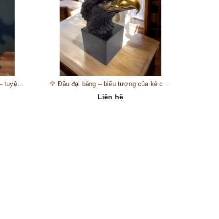
🎺 Đồng hồ “thiên thần nhạc hội” – tuyệt mỹ phẩm trang trí phong cách hoàng gia 🎼
🦅 Đầu đại bàng – biểu tượng của kẻ chinh phục trên đỉnh núi thành công 🦅
Liên hệ