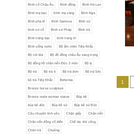
Liên Xô
Đồ trang trí khác
Đèn
Bình cổ Châu Âu
Bình đồng
Bình Hà Lan
Bình mạ bạc
bình mạ vàng
Bình Nga
Cộng hòa Séc- chợ đồ cổ Praha
Đồ sứ khác
Tranh sơn dầu
Bình pha lê
Bình Samova
Bình sứ
pha lê Tiệp
Đồ sứ Tiệp
bình sứ cổ
Bình sứ Pháp
Bình trà
Đồ sứ nhỏ
Đôn bình
Bình tráng bạc
bình trang trí
Sứ Đức
Italia, Germany
Âu sứ có nắp
Gạt tàn
Bình uống nước
Bộ ấm chén Tiệp Khắc
Bộ cời lửa
Bộ đồ đồng châu Âu sang trọng
VebR- Đức
Royal Schwabap
Ly pha lê
Liễn cổ
Bộ đồng hồ chân nến Đức 3 món
Bộ ly
H&C - Séc
Bohemia
Đồ sứ hồng
Đồ sứ
Bộ trà
Bộ trà 6
Bộ trà đơn
Bộ trà Séc
bộ trà Tiệp Khắc
Bohemia
1
Đức
Tiệp Khắc
Liễn sứ
Đồng hồ quả lê
Bronze horse sculpture
Bavaria
Nutrilon
Đồng hồ
Đèn chùm
Bronze nude woman statue
Búp bê
búp bê đức
Búp bê sứ
Búp bê sứ Đức
Fonderie Bords de Seine
Đèn chùm pha lê Tiệp
Câu chuyện tình yêu
Chặn giấy
Chân nến
Chân nến đồng cổ điển
Chế tác thủ công
Đồng hồ để bàn
Chế tác thủ công
Đồ nội thất
Hennessy
Chén trà
Chuông