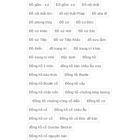
Đồ gốm - sứ
Đồ gốm- sứ
Đồ nội thất
Đồ nội thất lớn
đồ nội thất Pháp
Đồ pha lê
Đồ phong thủy
Đồ sứ
Đồ sứ Đức
Đồ sứ khác
Đồ sứ nhỏ
Đồ sứ Séc
Đồ sứ Tiệp
Đồ sứ Tiệp Khắc
đồ sưu tầm
Đồ thiếc
đồ trang trí
Đồ trang trí khác
Đồ trang trí nhỏ
Độc bình
Đồng hồ
Đồng hồ 3 món
đồng hồ bàn châu Âu xưa
Đồng hồ báo thức
Đồng hồ Boulle
Đồng hồ Boulle cổ
Đồng hồ cây
Đồng hồ chân nến
Đồng hồ chuông bing boong
Đồng hồ chuông vòng cổ điển
Đồng hồ cơ
Đồng hồ cổ
Đồng hồ cổ châu Âu
Đồng hồ cơ cổ
Đồng hồ cổ Đức để bàn
đồng hồ cổ Gustav Becker
Đồng hồ cổ nguyên bản