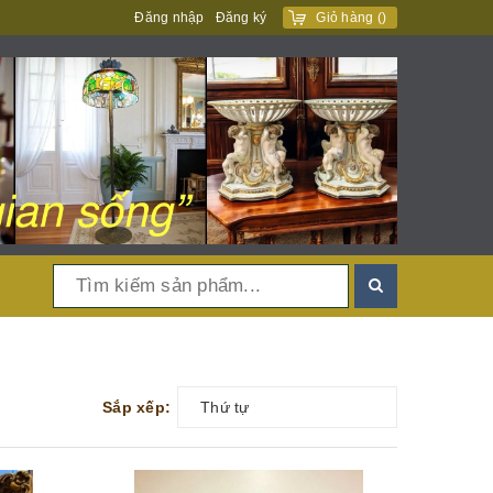
Đăng nhập
Đăng ký
Giỏ hàng
(
)
Sắp xếp:
Thứ tự