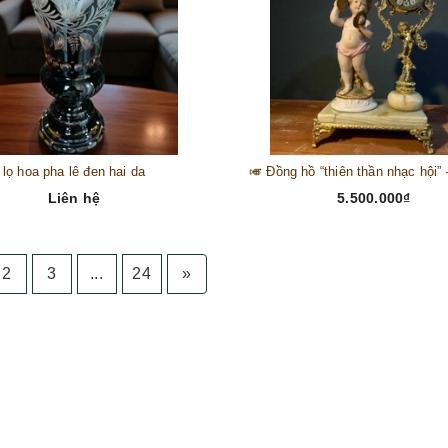
lọ hoa pha lê đen hai da
Liên hệ
5.500.000₫
2
3
...
24
»