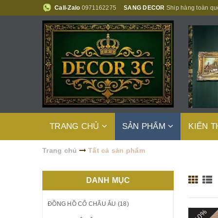
Call-Zalo
0971162275
SANG DECOR
Ship hàng toàn qu
TRANG CHỦ
SẢN PHẨM
KIẾN 
Trang chủ
Tất cả sản phẩm
DANH MỤC
ĐỒNG HỒ CỔ CHÂU ÂU (18)
- 10%