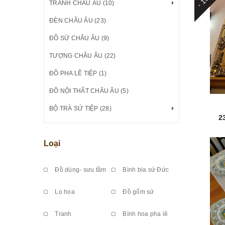
TRANH CHÂU ÂU (10)
ĐÈN CHÂU ÂU (23)
ĐỒ SỨ CHÂU ÂU (9)
TƯỢNG CHÂU ÂU (22)
ĐỒ PHA LÊ TIỆP (1)
ĐỒ NỘI THẤT CHÂU ÂU (5)
BỘ TRÀ SỨ TIỆP (28)
2
Loại
Đồ dùng- sưu tầm
Bình bia sứ Đức
Lọ hoa
Đồ gốm sứ
Tranh
Bình hoa pha lê