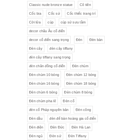
Pha lê màu đắp hoa nổi
Johnie Walker
Pháp
Classic nude bronze statue
Cô tiên
Cốc bia
Cốc sứ
Cốc thiếc trang trí
Pha lê
Đĩa trang trí
JB Deposee - Paris
Cời lửa
cúp
cúp sứ sưu tầm
Sứ hồng
Pha lê màu
L'art Bronze Qualité France
decor châu Âu cổ điển
decor cổ điển sang trọng
Đèn
Đèn bàn
Ấm chén sứ Tiệp
Bộ trà
Karlovy Vary
Đèn cây
đèn cây tiffany
Sữa
Đồng hồ Boulle
đèn cây tiffany sang trọng
đèn chân đồng cổ điển
Đèn chùm
Tượng đồng
Thảm
Đèn chùm 10 bóng
Đèn chùm 12 bóng
Đèn chùm 16 bóng
Đèn chùm 18 bóng
Độc bình
Đồ đồng
Đèn chùm 6 bóng
Đèn chùm 8 bóng
Tượng sứ
Đồ trang trí nhỏ
Đèn chùm pha lê
Đèn cổ
đèn cổ Pháp nguyên bản
Đèn công
Rượu Cognac
Đèn dầu
đèn để bàn hoàng gia cổ điển
Thực phẩm chức năng
Đèn điện
Đèn Đức
Đèn Hà Lan
Đèn ngủ
Đèn sứ
Đèn Tiffany
Rượu Whisky
Rượu vang