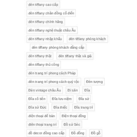
đèn tiffany cao cấp
Tượng gốm
Đèn bàn
đèn tiffany chân đồng cổ điển
đèn tiffany chính hãng
Tượng
Bộ trà sứ Tiệp
đèn tiffany nghệ thuật châu Âu
đèn tiffany nhập khẩu
đèn tiffany phòng khách
đèn tiffany phòng khách đẳng cấp
đèn tiffany thật
đèn tiffany thật và giả
đèn tiffany thủ công
đèn trang trí phong cách Pháp
đèn trang trí phong cách quý tộc
Đèn tượng
Đèn vintage châu Âu
Đi săn
Đĩa
Đĩa cô tiên
Đĩa lưu niệm
Đĩa sứ
Đĩa sứ Đức
Đĩa thiếc
Đĩa trang trí
điện thoại để bàn
Điện thoại đồng
điên thoại trang trí
Đồ sứ Séc
đồ decor đồng cao cấp
Đồ đồng
Đồ gỗ