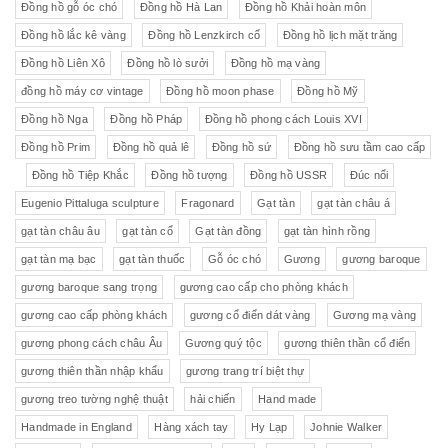
Đồng hồ gỗ óc chó
Đồng hồ Hà Lan
Đồng hồ Khải hoàn môn
Đồng hồ lắc kê vàng
Đồng hồ Lenzkirch cổ
Đồng hồ lịch mặt trăng
Đồng hồ Liên Xô
Đồng hồ lò sưởi
Đồng hồ mạ vàng
đồng hồ máy cơ vintage
Đồng hồ moon phase
Đồng hồ Mỹ
Đồng hồ Nga
Đồng hồ Pháp
Đồng hồ phong cách Louis XVI
Đồng hồ Prim
Đồng hồ quả lê
Đồng hồ sứ
Đồng hồ sưu tầm cao cấp
Đồng hồ Tiệp Khắc
Đồng hồ tượng
Đồng hồ USSR
Đúc nổi
Eugenio Pittaluga sculpture
Fragonard
Gạt tàn
gạt tàn châu á
gạt tàn châu âu
gạt tàn cổ
Gạt tàn đồng
gạt tàn hình rồng
gạt tàn mạ bạc
gạt tàn thuốc
Gỗ óc chó
Gương
gương baroque
gương baroque sang trọng
gương cao cấp cho phòng khách
gương cao cấp phòng khách
gương cổ điển dát vàng
Gương mạ vàng
gương phong cách châu Âu
Gương quý tộc
gương thiên thần cổ điển
gương thiên thần nhập khẩu
gương trang trí biệt thự
gương treo tường nghệ thuật
hải chiến
Hand made
Handmade in England
Hàng xách tay
Hy Lạp
Johnie Walker