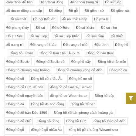
điện thoại để bàn
Điện thoại đồng
điên thoại trang trí
Đồ sứ Séc
đồ decor đồng cao cấp
Đồ đồng
Đồ gỗ
Đồ gốm - sứ
Đồ gốm- sứ
Đồ nội thất
Đồ nội thất lớn
đồ nội thất Pháp
Đồ pha lê
Đồ phong thủy
Đồ sứ
Đồ sứ Đức
Đồ sứ khác
Đồ sứ nhỏ
Đồ sứ Séc
Đồ sứ Tiệp
Đồ sứ Tiệp Khắc
đồ sưu tầm
Đồ thiếc
đồ trang trí
Đồ trang trí khác
Đồ trang trí nhỏ
Độc bình
Đồng hồ
Đồng hồ 3 món
đồng hồ bàn châu Âu xưa
Đồng hồ báo thức
Đồng hồ Boulle
Đồng hồ Boulle cổ
Đồng hồ cây
Đồng hồ chân nến
Đồng hồ chuông bing boong
Đồng hồ chuông vòng cổ điển
Đồng hồ cơ
Đồng hồ cổ
Đồng hồ cổ châu Âu
Đồng hồ cơ cổ
Đồng hồ cổ Đức để bàn
đồng hồ cổ Gustav Becker
Đồng hồ cổ nguyên bản
đồng hồ cơ Westminster
Đồng hồ cúp
Đồng hồ đá
Đồng hồ đá bọc đồng
Đồng hồ để bàn
Đồng hồ để bàn Đức 1890
Đồng hổ để bàn phong cách hoàng gia
Đồng hồ đế chế
Đồng hồ đồng
Đồng hồ Đức
đồng hồ Đức cổ điển
Đồng hồ gỗ
đồng hồ gỗ châu Âu
đồng hồ gõ chuông Westminster