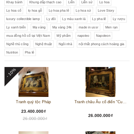
Khay bánh
Khung đắp thạch cao
Liễn
Liễn sứ
Lọ hoa
Lọ hoa cổ
lọ hoa gỗ
Lọ hoa pha lê
Lọ hoa sứ
Love Story
luxury collectible lamp
Ly đôi
Ly màu xanh lá
Ly pha lê
Ly rượu
Ly xanh biển
Mạ vàng
Mạ vàng 24k
made in ussr
Men rạn
mua đồng hồ cổ tại Việt Nam
Mỹ phẩm
napoleo
Napoleon
Nghề thủ công
Nghệ thuật
Ngôi nhà
nội thất phong cách hoàng gia
Nutrilon
Pha lê
- 10%
Tranh quý tộc Pháp
Tranh châu Âu cổ điển "Cuộc sống lao động"
23.400.000₫
26.000.000₫
26.000.000₫