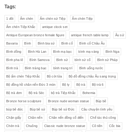
Tags:
1 đôi
Ấm chén
Ấm chén sứ Tiệp
Ấm chén Tiệp
Ấm chén Tiệp Khắc
antique clock set
Antique European bronze female figure
antique french table lamp
Âu sứ
Bavaria
Bình
Bình bia sứ
Bình cổ
Bình cổ Châu Âu
Bình đồng
Bình Hà Lan
Bình mạ bạc
bình mạ vàng
Bình Nga
Bình pha lê
Bình Samova
Bình sứ
bình sứ cổ
Bình sứ Pháp
Bình trà
Bình tráng bạc
bình trang trí
Bình uống nước
Bộ ấm chén Tiệp Khắc
Bộ cời lửa
Bộ đồ đồng châu Âu sang trọng
Bộ đồng hồ chân nến Đức 3 món
Bộ ly
Bộ trà
Bộ trà 6
Bộ trà đơn
Bộ trà Séc
bộ trà Tiệp Khắc
Bohemia
Bronze horse sculpture
Bronze nude woman statue
Búp bê
búp bê đức
Búp bê sứ
Búp bê sứ Đức
Câu chuyện tình yêu
Chặn giấy
Chân nến
Chân nến đồng cổ điển
Chế tác thủ công
Chén trà
Chuông
Classic nude bronze statue
Cô tiên
Cốc bia