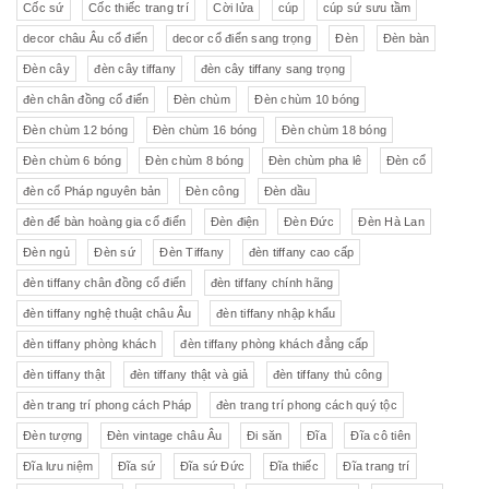
Cốc sứ
Cốc thiếc trang trí
Cời lửa
cúp
cúp sứ sưu tầm
decor châu Âu cổ điển
decor cổ điển sang trọng
Đèn
Đèn bàn
Đèn cây
đèn cây tiffany
đèn cây tiffany sang trọng
đèn chân đồng cổ điển
Đèn chùm
Đèn chùm 10 bóng
Đèn chùm 12 bóng
Đèn chùm 16 bóng
Đèn chùm 18 bóng
Đèn chùm 6 bóng
Đèn chùm 8 bóng
Đèn chùm pha lê
Đèn cổ
đèn cổ Pháp nguyên bản
Đèn công
Đèn dầu
đèn để bàn hoàng gia cổ điển
Đèn điện
Đèn Đức
Đèn Hà Lan
Đèn ngủ
Đèn sứ
Đèn Tiffany
đèn tiffany cao cấp
đèn tiffany chân đồng cổ điển
đèn tiffany chính hãng
đèn tiffany nghệ thuật châu Âu
đèn tiffany nhập khẩu
đèn tiffany phòng khách
đèn tiffany phòng khách đẳng cấp
đèn tiffany thật
đèn tiffany thật và giả
đèn tiffany thủ công
đèn trang trí phong cách Pháp
đèn trang trí phong cách quý tộc
Đèn tượng
Đèn vintage châu Âu
Đi săn
Đĩa
Đĩa cô tiên
Đĩa lưu niệm
Đĩa sứ
Đĩa sứ Đức
Đĩa thiếc
Đĩa trang trí