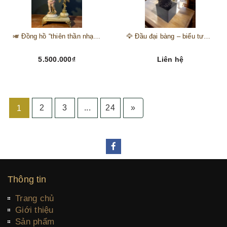
🎺 Đồng hồ “thiên thần nhạc hội” – tuyệt mỹ phẩm trang trí phong cách hoàng gia 🎼
🦅 Đầu đại bàng – biểu tượng của kẻ chinh phục trên đỉnh núi thành công 🦅
5.500.000₫
Liên hệ
2
3
...
24
»
1
Thông tin
Trang chủ
Giới thiệu
Sản phẩm