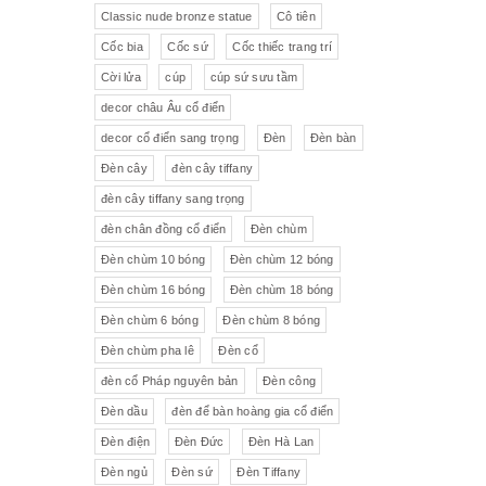
Pha lê màu đắp hoa nổi
Johnie Walker
Pháp
Classic nude bronze statue
Cô tiên
Cốc bia
Cốc sứ
Cốc thiếc trang trí
Pha lê
Đĩa trang trí
JB Deposee - Paris
Cời lửa
cúp
cúp sứ sưu tầm
Sứ hồng
Pha lê màu
L'art Bronze Qualité France
decor châu Âu cổ điển
decor cổ điển sang trọng
Đèn
Đèn bàn
Ấm chén sứ Tiệp
Bộ trà
Karlovy Vary
Đèn cây
đèn cây tiffany
Sữa
Đồng hồ Boulle
đèn cây tiffany sang trọng
đèn chân đồng cổ điển
Đèn chùm
Tượng đồng
Thảm
Đèn chùm 10 bóng
Đèn chùm 12 bóng
Đèn chùm 16 bóng
Đèn chùm 18 bóng
Độc bình
Đồ đồng
Đèn chùm 6 bóng
Đèn chùm 8 bóng
Tượng sứ
Đồ trang trí nhỏ
Đèn chùm pha lê
Đèn cổ
đèn cổ Pháp nguyên bản
Đèn công
Rượu Cognac
Đèn dầu
đèn để bàn hoàng gia cổ điển
Thực phẩm chức năng
Đèn điện
Đèn Đức
Đèn Hà Lan
Đèn ngủ
Đèn sứ
Đèn Tiffany
Rượu Whisky
Rượu vang