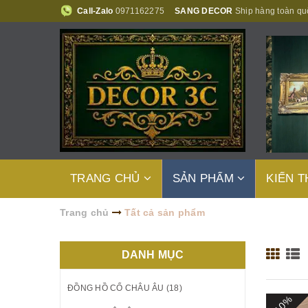
Call-Zalo
0971162275
SANG DECOR
Ship hàng toàn qu
TRANG CHỦ
SẢN PHẨM
KIẾN 
Trang chủ
Tất cả sản phẩm
DANH MỤC
ĐỒNG HỒ CỔ CHÂU ÂU (18)
- 10%