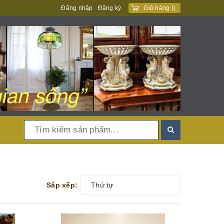
Đăng nhập
Đăng ký
Giỏ hàng
(
)
Sắp xếp:
Thứ tự