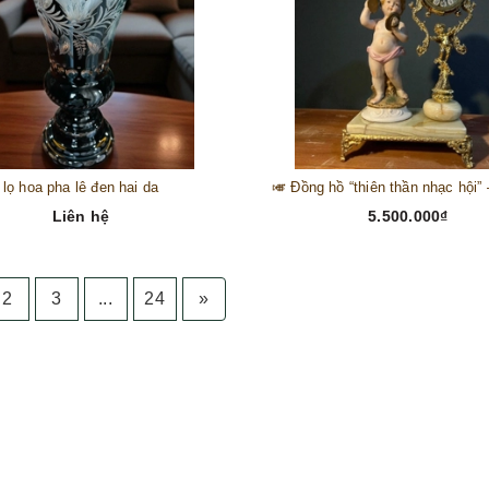
lọ hoa pha lê đen hai da
Liên hệ
5.500.000₫
2
3
...
24
»