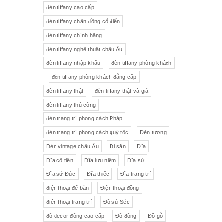
đèn tiffany cao cấp
Tượng gốm
Đèn bàn
đèn tiffany chân đồng cổ điển
đèn tiffany chính hãng
Tượng
Bộ trà sứ Tiệp
đèn tiffany nghệ thuật châu Âu
đèn tiffany nhập khẩu
đèn tiffany phòng khách
đèn tiffany phòng khách đẳng cấp
đèn tiffany thật
đèn tiffany thật và giả
đèn tiffany thủ công
đèn trang trí phong cách Pháp
đèn trang trí phong cách quý tộc
Đèn tượng
Đèn vintage châu Âu
Đi săn
Đĩa
Đĩa cô tiên
Đĩa lưu niệm
Đĩa sứ
Đĩa sứ Đức
Đĩa thiếc
Đĩa trang trí
điện thoại để bàn
Điện thoại đồng
điên thoại trang trí
Đồ sứ Séc
đồ decor đồng cao cấp
Đồ đồng
Đồ gỗ