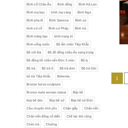
Liên Xô
Đồ trang trí khác
Đèn
Bình cổ Châu Âu
Bình đồng
Bình Hà Lan
Bình mạ bạc
bình mạ vàng
Bình Nga
Cộng hòa Séc- chợ đồ cổ Praha
Đồ sứ khác
Tranh sơn dầu
Bình pha lê
Bình Samova
Bình sứ
pha lê Tiệp
Đồ sứ Tiệp
bình sứ cổ
Bình sứ Pháp
Bình trà
Đồ sứ nhỏ
Đôn bình
Bình tráng bạc
bình trang trí
Sứ Đức
Italia, Germany
Âu sứ có nắp
Gạt tàn
Bình uống nước
Bộ ấm chén Tiệp Khắc
Bộ cời lửa
Bộ đồ đồng châu Âu sang trọng
VebR- Đức
Royal Schwabap
Ly pha lê
Liễn cổ
Bộ đồng hồ chân nến Đức 3 món
Bộ ly
H&C - Séc
Bohemia
Đồ sứ hồng
Đồ sứ
Bộ trà
Bộ trà 6
Bộ trà đơn
Bộ trà Séc
bộ trà Tiệp Khắc
Bohemia
1
Đức
Tiệp Khắc
Liễn sứ
Đồng hồ quả lê
Bronze horse sculpture
Bavaria
Nutrilon
Đồng hồ
Đèn chùm
Bronze nude woman statue
Búp bê
búp bê đức
Búp bê sứ
Búp bê sứ Đức
Fonderie Bords de Seine
Đèn chùm pha lê Tiệp
Câu chuyện tình yêu
Chặn giấy
Chân nến
Chân nến đồng cổ điển
Chế tác thủ công
Đồng hồ để bàn
Chế tác thủ công
Đồ nội thất
Hennessy
Chén trà
Chuông