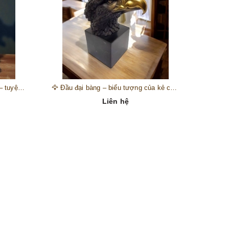
🎺 Đồng hồ “thiên thần nhạc hội” – tuyệt mỹ phẩm trang trí phong cách hoàng gia 🎼
🦅 Đầu đại bàng – biểu tượng của kẻ chinh phục trên đỉnh núi thành công 🦅
Liên hệ