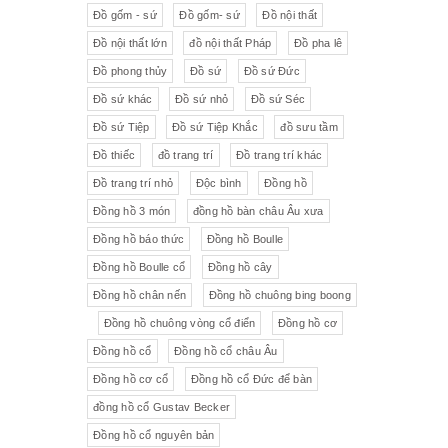
Đồ gốm - sứ
Đồ gốm- sứ
Đồ nội thất
Đồ nội thất lớn
đồ nội thất Pháp
Đồ pha lê
Đồ phong thủy
Đồ sứ
Đồ sứ Đức
Đồ sứ khác
Đồ sứ nhỏ
Đồ sứ Séc
Đồ sứ Tiệp
Đồ sứ Tiệp Khắc
đồ sưu tầm
Đồ thiếc
đồ trang trí
Đồ trang trí khác
Đồ trang trí nhỏ
Độc bình
Đồng hồ
Đồng hồ 3 món
đồng hồ bàn châu Âu xưa
Đồng hồ báo thức
Đồng hồ Boulle
Đồng hồ Boulle cổ
Đồng hồ cây
Đồng hồ chân nến
Đồng hồ chuông bing boong
Đồng hồ chuông vòng cổ điển
Đồng hồ cơ
Đồng hồ cổ
Đồng hồ cổ châu Âu
Đồng hồ cơ cổ
Đồng hồ cổ Đức để bàn
đồng hồ cổ Gustav Becker
Đồng hồ cổ nguyên bản