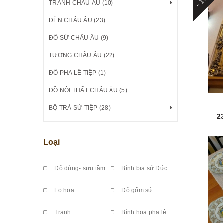
TRANH CHÂU ÂU (10)
ĐÈN CHÂU ÂU (23)
ĐỒ SỨ CHÂU ÂU (9)
TƯỢNG CHÂU ÂU (22)
ĐỒ PHA LÊ TIỆP (1)
ĐỒ NỘI THẤT CHÂU ÂU (5)
BỘ TRÀ SỨ TIỆP (28)
2
Loại
Đồ dùng- sưu tầm
Bình bia sứ Đức
Lọ hoa
Đồ gốm sứ
Tranh
Bình hoa pha lê