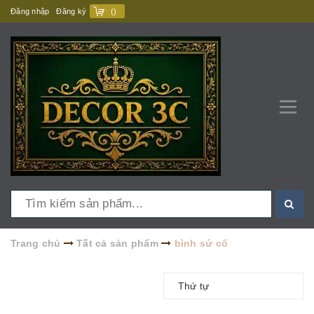
Đăng nhập
Đăng ký
(
)
Trang chủ
Tất cả sản phẩm
bình sứ cổ
Thứ tự