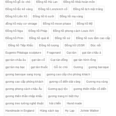
Đồng hồ gỗ óc chó
Đồng hồ Hà Lan
Đồng hồ Khải hoàn môn
Đồng hồ lắc kê vàng
Đồng hồ Lenzkirch cổ
Đồng hồ lịch mặt trăng
Đồng hồ Liên Xô
Đồng hồ lò sưởi
Đồng hồ mạ vàng
đồng hồ máy cơ vintage
Đồng hồ moon phase
Đồng hồ Mỹ
Đồng hồ Nga
Đồng hồ Pháp
Đồng hồ phong cách Louis XVI
Đồng hồ Prim
Đồng hồ quả lê
Đồng hồ sứ
Đồng hồ sưu tầm cao cấp
Đồng hồ Tiệp Khắc
Đồng hồ tượng
Đồng hồ USSR
Đúc nổi
Eugenio Pittaluga sculpture
Fragonard
Gạt tàn
gạt tàn châu á
gạt tàn châu âu
gạt tàn cổ
Gạt tàn đồng
gạt tàn hình rồng
gạt tàn mạ bạc
gạt tàn thuốc
Gỗ óc chó
Gương
gương baroque
gương baroque sang trọng
gương cao cấp cho phòng khách
gương cao cấp phòng khách
gương cổ điển dát vàng
Gương mạ vàng
gương phong cách châu Âu
Gương quý tộc
gương thiên thần cổ điển
gương thiên thần nhập khẩu
gương trang trí biệt thự
gương treo tường nghệ thuật
hải chiến
Hand made
Handmade in England
Hàng xách tay
Hy Lạp
Johnie Walker