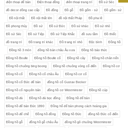
điện thoại để bàn
Điện thoại đồng
điên thoại trang trí
Đồ sứ Séc
đồ decor đồng cao cấp
Đồ đồng
Đồ gỗ
Đồ gốm - sứ
Đồ gốm- sứ
Đồ nội thất
Đồ nội thất lớn
đồ nội thất Pháp
Đồ pha lê
Đồ phong thủy
Đồ sứ
Đồ sứ Đức
Đồ sứ khác
Đồ sứ nhỏ
Đồ sứ Séc
Đồ sứ Tiệp
Đồ sứ Tiệp Khắc
đồ sưu tầm
Đồ thiếc
đồ trang trí
Đồ trang trí khác
Đồ trang trí nhỏ
Độc bình
Đồng hồ
Đồng hồ 3 món
đồng hồ bàn châu Âu xưa
Đồng hồ báo thức
Đồng hồ Boulle
Đồng hồ Boulle cổ
Đồng hồ cây
Đồng hồ chân nến
Đồng hồ chuông bing boong
Đồng hồ chuông vòng cổ điển
Đồng hồ cơ
Đồng hồ cổ
Đồng hồ cổ châu Âu
Đồng hồ cơ cổ
Đồng hồ cổ Đức để bàn
đồng hồ cổ Gustav Becker
Đồng hồ cổ nguyên bản
đồng hồ cơ Westminster
Đồng hồ cúp
Đồng hồ đá
Đồng hồ đá bọc đồng
Đồng hồ để bàn
Đồng hồ để bàn Đức 1890
Đồng hổ để bàn phong cách hoàng gia
Đồng hồ đế chế
Đồng hồ đồng
Đồng hồ Đức
đồng hồ Đức cổ điển
Đồng hồ gỗ
đồng hồ gỗ châu Âu
đồng hồ gõ chuông Westminster