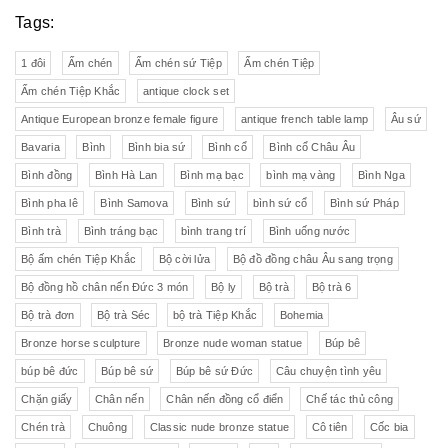
Tags:
1 đôi
Ấm chén
Ấm chén sứ Tiệp
Ấm chén Tiệp
Ấm chén Tiệp Khắc
antique clock set
Antique European bronze female figure
antique french table lamp
Âu sứ
Bavaria
Bình
Bình bia sứ
Bình cổ
Bình cổ Châu Âu
Bình đồng
Bình Hà Lan
Bình mạ bạc
bình mạ vàng
Bình Nga
Bình pha lê
Bình Samova
Bình sứ
bình sứ cổ
Bình sứ Pháp
Bình trà
Bình tráng bạc
bình trang trí
Bình uống nước
Bộ ấm chén Tiệp Khắc
Bộ cời lửa
Bộ đồ đồng châu Âu sang trọng
Bộ đồng hồ chân nến Đức 3 món
Bộ ly
Bộ trà
Bộ trà 6
Bộ trà đơn
Bộ trà Séc
bộ trà Tiệp Khắc
Bohemia
Bronze horse sculpture
Bronze nude woman statue
Búp bê
búp bê đức
Búp bê sứ
Búp bê sứ Đức
Câu chuyện tình yêu
Chặn giấy
Chân nến
Chân nến đồng cổ điển
Chế tác thủ công
Chén trà
Chuông
Classic nude bronze statue
Cô tiên
Cốc bia