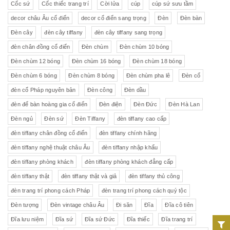
Cốc sứ
Cốc thiếc trang trí
Cời lửa
cúp
cúp sứ sưu tầm
decor châu Âu cổ điển
decor cổ điển sang trọng
Đèn
Đèn bàn
Đèn cây
đèn cây tiffany
đèn cây tiffany sang trọng
đèn chân đồng cổ điển
Đèn chùm
Đèn chùm 10 bóng
Đèn chùm 12 bóng
Đèn chùm 16 bóng
Đèn chùm 18 bóng
Đèn chùm 6 bóng
Đèn chùm 8 bóng
Đèn chùm pha lê
Đèn cổ
đèn cổ Pháp nguyên bản
Đèn công
Đèn dầu
đèn để bàn hoàng gia cổ điển
Đèn điện
Đèn Đức
Đèn Hà Lan
Đèn ngủ
Đèn sứ
Đèn Tiffany
đèn tiffany cao cấp
đèn tiffany chân đồng cổ điển
đèn tiffany chính hãng
đèn tiffany nghệ thuật châu Âu
đèn tiffany nhập khẩu
đèn tiffany phòng khách
đèn tiffany phòng khách đẳng cấp
đèn tiffany thật
đèn tiffany thật và giả
đèn tiffany thủ công
đèn trang trí phong cách Pháp
đèn trang trí phong cách quý tộc
Đèn tượng
Đèn vintage châu Âu
Đi săn
Đĩa
Đĩa cô tiên
Đĩa lưu niệm
Đĩa sứ
Đĩa sứ Đức
Đĩa thiếc
Đĩa trang trí