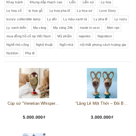
Khay bánh
Khung đắp thạch cao
Liễn
Liễn sứ
Lọ hoa
Lọ hoa cổ
lọ hoa gỗ
Lọ hoa pha lê
Lọ hoa sứ
Love Story
luxury collectible lamp
Ly đôi
Ly màu xanh lá
Ly pha lê
Ly rượu
Ly xanh biển
Mạ vàng
Mạ vàng 24k
made in ussr
Men rạn
mua đồng hồ cổ tại Việt Nam
Mỹ phẩm
napoleo
Napoleon
Nghề thủ công
Nghệ thuật
Ngôi nhà
nội thất phong cách hoàng gia
Nutrilon
Pha lê
Cúp sứ "Venetian Whisper"- Lời thì thầm từ Venice.
“Lặng Lẽ Một Thời – Đôi Bình Sứ Men Rạn Tiệp Khắc” thương hiệu Sluzby (made in CzechSlovakia)
5.000.000₫
3.000.000₫