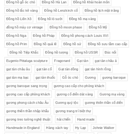
Đồng hồ gỗ óc chó
Đồng hồ Hà Lan
Đồng hồ Khải hoàn môn
Đồng hồ lắc kê vàng
Đồng hồ Lenzkirch cổ
Đồng hồ lịch mặt trăng
Đồng hồ Liên Xô
Đồng hồ lò sưởi
Đồng hồ mạ vàng
đồng hồ máy cơ vintage
Đồng hồ moon phase
Đồng hồ Mỹ
Đồng hồ Nga
Đồng hồ Pháp
Đồng hồ phong cách Louis XVI
Đồng hồ Prim
Đồng hồ quả lê
Đồng hồ sứ
Đồng hồ sưu tầm cao cấp
Đồng hồ Tiệp Khắc
Đồng hồ tượng
Đồng hồ USSR
Đúc nổi
Eugenio Pittaluga sculpture
Fragonard
Gạt tàn
gạt tàn châu á
gạt tàn châu âu
gạt tàn cổ
Gạt tàn đồng
gạt tàn hình rồng
gạt tàn mạ bạc
gạt tàn thuốc
Gỗ óc chó
Gương
gương baroque
gương baroque sang trọng
gương cao cấp cho phòng khách
gương cao cấp phòng khách
gương cổ điển dát vàng
Gương mạ vàng
gương phong cách châu Âu
Gương quý tộc
gương thiên thần cổ điển
gương thiên thần nhập khẩu
gương trang trí biệt thự
gương treo tường nghệ thuật
hải chiến
Hand made
Handmade in England
Hàng xách tay
Hy Lạp
Johnie Walker