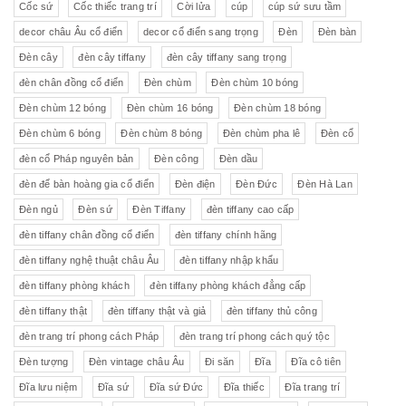
Cốc sứ
Cốc thiếc trang trí
Cời lửa
cúp
cúp sứ sưu tầm
decor châu Âu cổ điển
decor cổ điển sang trọng
Đèn
Đèn bàn
Đèn cây
đèn cây tiffany
đèn cây tiffany sang trọng
đèn chân đồng cổ điển
Đèn chùm
Đèn chùm 10 bóng
Đèn chùm 12 bóng
Đèn chùm 16 bóng
Đèn chùm 18 bóng
Đèn chùm 6 bóng
Đèn chùm 8 bóng
Đèn chùm pha lê
Đèn cổ
đèn cổ Pháp nguyên bản
Đèn công
Đèn dầu
đèn để bàn hoàng gia cổ điển
Đèn điện
Đèn Đức
Đèn Hà Lan
Đèn ngủ
Đèn sứ
Đèn Tiffany
đèn tiffany cao cấp
đèn tiffany chân đồng cổ điển
đèn tiffany chính hãng
đèn tiffany nghệ thuật châu Âu
đèn tiffany nhập khẩu
đèn tiffany phòng khách
đèn tiffany phòng khách đẳng cấp
đèn tiffany thật
đèn tiffany thật và giả
đèn tiffany thủ công
đèn trang trí phong cách Pháp
đèn trang trí phong cách quý tộc
Đèn tượng
Đèn vintage châu Âu
Đi săn
Đĩa
Đĩa cô tiên
Đĩa lưu niệm
Đĩa sứ
Đĩa sứ Đức
Đĩa thiếc
Đĩa trang trí