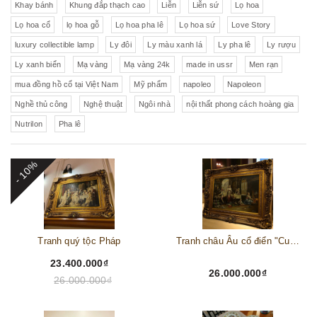
Khay bánh
Khung đắp thạch cao
Liễn
Liễn sứ
Lọ hoa
Lọ hoa cổ
lọ hoa gỗ
Lọ hoa pha lê
Lọ hoa sứ
Love Story
luxury collectible lamp
Ly đôi
Ly màu xanh lá
Ly pha lê
Ly rượu
Ly xanh biển
Mạ vàng
Mạ vàng 24k
made in ussr
Men rạn
mua đồng hồ cổ tại Việt Nam
Mỹ phẩm
napoleo
Napoleon
Nghề thủ công
Nghệ thuật
Ngôi nhà
nội thất phong cách hoàng gia
Nutrilon
Pha lê
- 10%
Tranh quý tộc Pháp
Tranh châu Âu cổ điển "Cuộc sống lao động"
23.400.000₫
26.000.000₫
26.000.000₫