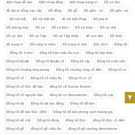
điện thoại để bàn
Điện thoại đồng
điên thoại trang trí
Đồ sứ Séc
đồ decor đồng cao cấp
Đồ đồng
Đồ gỗ
Đồ gốm - sứ
Đồ gốm- sứ
Đồ nội thất
Đồ nội thất lớn
đồ nội thất Pháp
Đồ pha lê
Đồ phong thủy
Đồ sứ
Đồ sứ Đức
Đồ sứ khác
Đồ sứ nhỏ
Đồ sứ Séc
Đồ sứ Tiệp
Đồ sứ Tiệp Khắc
đồ sưu tầm
Đồ thiếc
đồ trang trí
Đồ trang trí khác
Đồ trang trí nhỏ
Độc bình
Đồng hồ
Đồng hồ 3 món
đồng hồ bàn châu Âu xưa
Đồng hồ báo thức
Đồng hồ Boulle
Đồng hồ Boulle cổ
Đồng hồ cây
Đồng hồ chân nến
Đồng hồ chuông bing boong
Đồng hồ chuông vòng cổ điển
Đồng hồ cơ
Đồng hồ cổ
Đồng hồ cổ châu Âu
Đồng hồ cơ cổ
Đồng hồ cổ Đức để bàn
đồng hồ cổ Gustav Becker
Đồng hồ cổ nguyên bản
đồng hồ cơ Westminster
Đồng hồ cúp
Đồng hồ đá
Đồng hồ đá bọc đồng
Đồng hồ để bàn
Đồng hồ để bàn Đức 1890
Đồng hổ để bàn phong cách hoàng gia
Đồng hồ đế chế
Đồng hồ đồng
Đồng hồ Đức
đồng hồ Đức cổ điển
Đồng hồ gỗ
đồng hồ gỗ châu Âu
đồng hồ gõ chuông Westminster