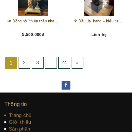
🎺 Đồng hồ “thiên thần nhạc hội” – tuyệt mỹ phẩm trang trí phong cách hoàng gia 🎼
🦅 Đầu đại bàng – biểu tượng của kẻ chinh phục trên đỉnh núi thành công 🦅
5.500.000₫
Liên hệ
2
3
...
24
»
1
Thông tin
Trang chủ
Giới thiệu
Sản phẩm