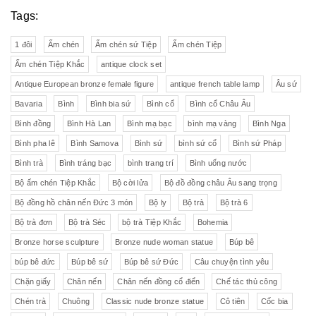
Tags:
1 đôi
Ấm chén
Ấm chén sứ Tiệp
Ấm chén Tiệp
Ấm chén Tiệp Khắc
antique clock set
Antique European bronze female figure
antique french table lamp
Âu sứ
Bavaria
Bình
Bình bia sứ
Bình cổ
Bình cổ Châu Âu
Bình đồng
Bình Hà Lan
Bình mạ bạc
bình mạ vàng
Bình Nga
Bình pha lê
Bình Samova
Bình sứ
bình sứ cổ
Bình sứ Pháp
Bình trà
Bình tráng bạc
bình trang trí
Bình uống nước
Bộ ấm chén Tiệp Khắc
Bộ cời lửa
Bộ đồ đồng châu Âu sang trọng
Bộ đồng hồ chân nến Đức 3 món
Bộ ly
Bộ trà
Bộ trà 6
Bộ trà đơn
Bộ trà Séc
bộ trà Tiệp Khắc
Bohemia
Bronze horse sculpture
Bronze nude woman statue
Búp bê
búp bê đức
Búp bê sứ
Búp bê sứ Đức
Câu chuyện tình yêu
Chặn giấy
Chân nến
Chân nến đồng cổ điển
Chế tác thủ công
Chén trà
Chuông
Classic nude bronze statue
Cô tiên
Cốc bia