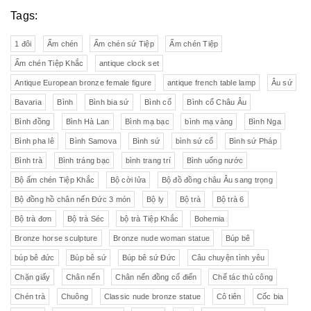
Tags:
1 đôi
Ấm chén
Ấm chén sứ Tiệp
Ấm chén Tiệp
Ấm chén Tiệp Khắc
antique clock set
Antique European bronze female figure
antique french table lamp
Âu sứ
Bavaria
Bình
Bình bia sứ
Bình cổ
Bình cổ Châu Âu
Bình đồng
Bình Hà Lan
Bình mạ bạc
bình mạ vàng
Bình Nga
Bình pha lê
Bình Samova
Bình sứ
bình sứ cổ
Bình sứ Pháp
Bình trà
Bình tráng bạc
bình trang trí
Bình uống nước
Bộ ấm chén Tiệp Khắc
Bộ cời lửa
Bộ đồ đồng châu Âu sang trọng
Bộ đồng hồ chân nến Đức 3 món
Bộ ly
Bộ trà
Bộ trà 6
Bộ trà đơn
Bộ trà Séc
bộ trà Tiệp Khắc
Bohemia
Bronze horse sculpture
Bronze nude woman statue
Búp bê
búp bê đức
Búp bê sứ
Búp bê sứ Đức
Câu chuyện tình yêu
Chặn giấy
Chân nến
Chân nến đồng cổ điển
Chế tác thủ công
Chén trà
Chuông
Classic nude bronze statue
Cô tiên
Cốc bia