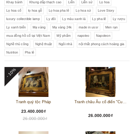
Khay bánh
Khung đắp thạch cao
Liễn
Liễn sứ
Lọ hoa
Lọ hoa cổ
lọ hoa gỗ
Lọ hoa pha lê
Lọ hoa sứ
Love Story
luxury collectible lamp
Ly đôi
Ly màu xanh lá
Ly pha lê
Ly rượu
Ly xanh biển
Mạ vàng
Mạ vàng 24k
made in ussr
Men rạn
mua đồng hồ cổ tại Việt Nam
Mỹ phẩm
napoleo
Napoleon
Nghề thủ công
Nghệ thuật
Ngôi nhà
nội thất phong cách hoàng gia
Nutrilon
Pha lê
- 10%
Tranh quý tộc Pháp
Tranh châu Âu cổ điển "Cuộc sống lao động"
23.400.000₫
26.000.000₫
26.000.000₫