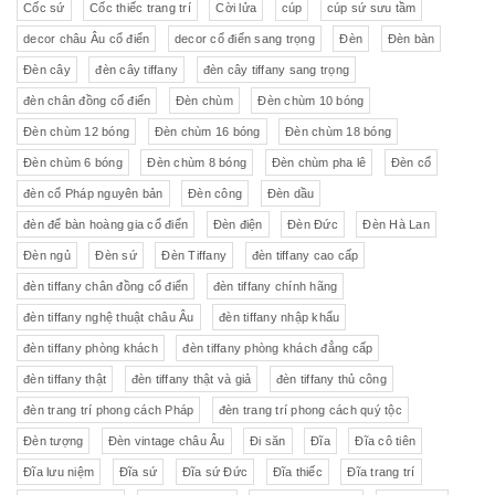
Cốc sứ
Cốc thiếc trang trí
Cời lửa
cúp
cúp sứ sưu tầm
decor châu Âu cổ điển
decor cổ điển sang trọng
Đèn
Đèn bàn
Đèn cây
đèn cây tiffany
đèn cây tiffany sang trọng
đèn chân đồng cổ điển
Đèn chùm
Đèn chùm 10 bóng
Đèn chùm 12 bóng
Đèn chùm 16 bóng
Đèn chùm 18 bóng
Đèn chùm 6 bóng
Đèn chùm 8 bóng
Đèn chùm pha lê
Đèn cổ
đèn cổ Pháp nguyên bản
Đèn công
Đèn dầu
đèn để bàn hoàng gia cổ điển
Đèn điện
Đèn Đức
Đèn Hà Lan
Đèn ngủ
Đèn sứ
Đèn Tiffany
đèn tiffany cao cấp
đèn tiffany chân đồng cổ điển
đèn tiffany chính hãng
đèn tiffany nghệ thuật châu Âu
đèn tiffany nhập khẩu
đèn tiffany phòng khách
đèn tiffany phòng khách đẳng cấp
đèn tiffany thật
đèn tiffany thật và giả
đèn tiffany thủ công
đèn trang trí phong cách Pháp
đèn trang trí phong cách quý tộc
Đèn tượng
Đèn vintage châu Âu
Đi săn
Đĩa
Đĩa cô tiên
Đĩa lưu niệm
Đĩa sứ
Đĩa sứ Đức
Đĩa thiếc
Đĩa trang trí