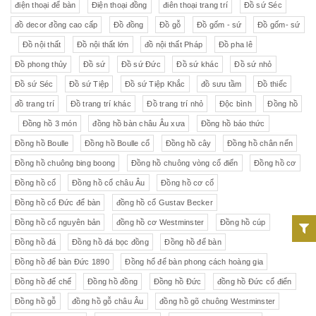
điện thoại để bàn
Điện thoại đồng
điên thoại trang trí
Đồ sứ Séc
đồ decor đồng cao cấp
Đồ đồng
Đồ gỗ
Đồ gốm - sứ
Đồ gốm- sứ
Đồ nội thất
Đồ nội thất lớn
đồ nội thất Pháp
Đồ pha lê
Đồ phong thủy
Đồ sứ
Đồ sứ Đức
Đồ sứ khác
Đồ sứ nhỏ
Đồ sứ Séc
Đồ sứ Tiệp
Đồ sứ Tiệp Khắc
đồ sưu tầm
Đồ thiếc
đồ trang trí
Đồ trang trí khác
Đồ trang trí nhỏ
Độc bình
Đồng hồ
Đồng hồ 3 món
đồng hồ bàn châu Âu xưa
Đồng hồ báo thức
Đồng hồ Boulle
Đồng hồ Boulle cổ
Đồng hồ cây
Đồng hồ chân nến
Đồng hồ chuông bing boong
Đồng hồ chuông vòng cổ điển
Đồng hồ cơ
Đồng hồ cổ
Đồng hồ cổ châu Âu
Đồng hồ cơ cổ
Đồng hồ cổ Đức để bàn
đồng hồ cổ Gustav Becker
Đồng hồ cổ nguyên bản
đồng hồ cơ Westminster
Đồng hồ cúp
Đồng hồ đá
Đồng hồ đá bọc đồng
Đồng hồ để bàn
Đồng hồ để bàn Đức 1890
Đồng hổ để bàn phong cách hoàng gia
Đồng hồ đế chế
Đồng hồ đồng
Đồng hồ Đức
đồng hồ Đức cổ điển
Đồng hồ gỗ
đồng hồ gỗ châu Âu
đồng hồ gõ chuông Westminster