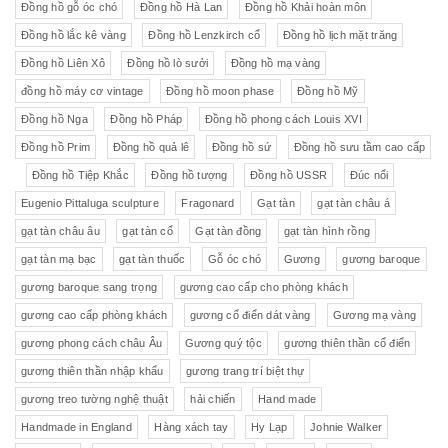
Đồng hồ gỗ óc chó
Đồng hồ Hà Lan
Đồng hồ Khải hoàn môn
Đồng hồ lắc kê vàng
Đồng hồ Lenzkirch cổ
Đồng hồ lịch mặt trăng
Đồng hồ Liên Xô
Đồng hồ lò sưởi
Đồng hồ mạ vàng
đồng hồ máy cơ vintage
Đồng hồ moon phase
Đồng hồ Mỹ
Đồng hồ Nga
Đồng hồ Pháp
Đồng hồ phong cách Louis XVI
Đồng hồ Prim
Đồng hồ quả lê
Đồng hồ sứ
Đồng hồ sưu tầm cao cấp
Đồng hồ Tiệp Khắc
Đồng hồ tượng
Đồng hồ USSR
Đúc nổi
Eugenio Pittaluga sculpture
Fragonard
Gạt tàn
gạt tàn châu á
gạt tàn châu âu
gạt tàn cổ
Gạt tàn đồng
gạt tàn hình rồng
gạt tàn mạ bạc
gạt tàn thuốc
Gỗ óc chó
Gương
gương baroque
gương baroque sang trọng
gương cao cấp cho phòng khách
gương cao cấp phòng khách
gương cổ điển dát vàng
Gương mạ vàng
gương phong cách châu Âu
Gương quý tộc
gương thiên thần cổ điển
gương thiên thần nhập khẩu
gương trang trí biệt thự
gương treo tường nghệ thuật
hải chiến
Hand made
Handmade in England
Hàng xách tay
Hy Lạp
Johnie Walker