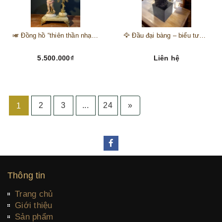
🎺 Đồng hồ “thiên thần nhạc hội” – tuyệt mỹ phẩm trang trí phong cách hoàng gia 🎼
🦅 Đầu đại bàng – biểu tượng của kẻ chinh phục trên đỉnh núi thành công 🦅
5.500.000₫
Liên hệ
2
3
...
24
»
1
Thông tin
Trang chủ
Giới thiệu
Sản phẩm