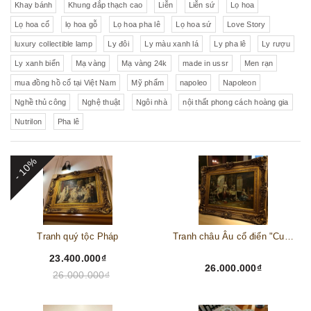
Khay bánh
Khung đắp thạch cao
Liễn
Liễn sứ
Lọ hoa
Lọ hoa cổ
lọ hoa gỗ
Lọ hoa pha lê
Lọ hoa sứ
Love Story
luxury collectible lamp
Ly đôi
Ly màu xanh lá
Ly pha lê
Ly rượu
Ly xanh biển
Mạ vàng
Mạ vàng 24k
made in ussr
Men rạn
mua đồng hồ cổ tại Việt Nam
Mỹ phẩm
napoleo
Napoleon
Nghề thủ công
Nghệ thuật
Ngôi nhà
nội thất phong cách hoàng gia
Nutrilon
Pha lê
- 10%
Tranh quý tộc Pháp
Tranh châu Âu cổ điển "Cuộc sống lao động"
23.400.000₫
26.000.000₫
26.000.000₫