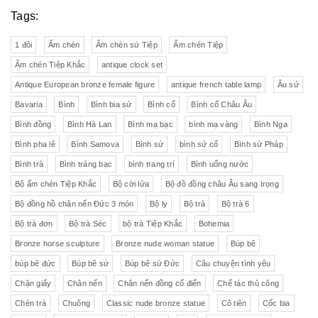
Tags:
1 đôi
Ấm chén
Ấm chén sứ Tiệp
Ấm chén Tiệp
Ấm chén Tiệp Khắc
antique clock set
Antique European bronze female figure
antique french table lamp
Âu sứ
Bavaria
Bình
Bình bia sứ
Bình cổ
Bình cổ Châu Âu
Bình đồng
Bình Hà Lan
Bình mạ bạc
bình mạ vàng
Bình Nga
Bình pha lê
Bình Samova
Bình sứ
bình sứ cổ
Bình sứ Pháp
Bình trà
Bình tráng bạc
bình trang trí
Bình uống nước
Bộ ấm chén Tiệp Khắc
Bộ cời lửa
Bộ đồ đồng châu Âu sang trọng
Bộ đồng hồ chân nến Đức 3 món
Bộ ly
Bộ trà
Bộ trà 6
Bộ trà đơn
Bộ trà Séc
bộ trà Tiệp Khắc
Bohemia
Bronze horse sculpture
Bronze nude woman statue
Búp bê
búp bê đức
Búp bê sứ
Búp bê sứ Đức
Câu chuyện tình yêu
Chặn giấy
Chân nến
Chân nến đồng cổ điển
Chế tác thủ công
Chén trà
Chuông
Classic nude bronze statue
Cô tiên
Cốc bia