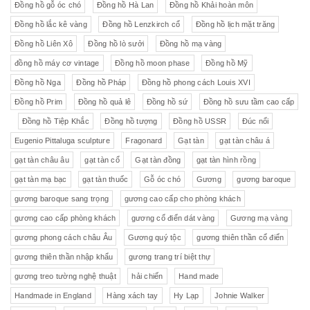
Đồng hồ gỗ óc chó
Đồng hồ Hà Lan
Đồng hồ Khải hoàn môn
Đồng hồ lắc kê vàng
Đồng hồ Lenzkirch cổ
Đồng hồ lịch mặt trăng
Đồng hồ Liên Xô
Đồng hồ lò sưởi
Đồng hồ mạ vàng
đồng hồ máy cơ vintage
Đồng hồ moon phase
Đồng hồ Mỹ
Đồng hồ Nga
Đồng hồ Pháp
Đồng hồ phong cách Louis XVI
Đồng hồ Prim
Đồng hồ quả lê
Đồng hồ sứ
Đồng hồ sưu tầm cao cấp
Đồng hồ Tiệp Khắc
Đồng hồ tượng
Đồng hồ USSR
Đúc nổi
Eugenio Pittaluga sculpture
Fragonard
Gạt tàn
gạt tàn châu á
gạt tàn châu âu
gạt tàn cổ
Gạt tàn đồng
gạt tàn hình rồng
gạt tàn mạ bạc
gạt tàn thuốc
Gỗ óc chó
Gương
gương baroque
gương baroque sang trọng
gương cao cấp cho phòng khách
gương cao cấp phòng khách
gương cổ điển dát vàng
Gương mạ vàng
gương phong cách châu Âu
Gương quý tộc
gương thiên thần cổ điển
gương thiên thần nhập khẩu
gương trang trí biệt thự
gương treo tường nghệ thuật
hải chiến
Hand made
Handmade in England
Hàng xách tay
Hy Lạp
Johnie Walker