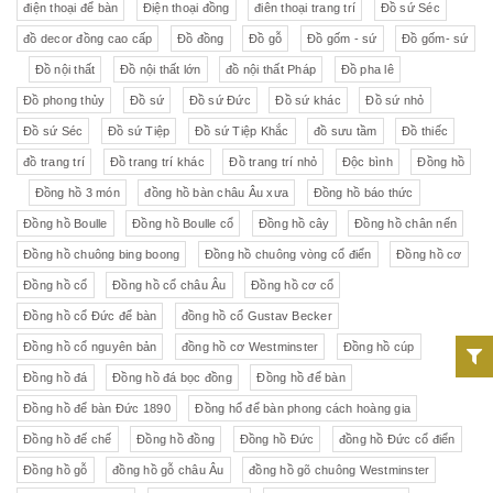
điện thoại để bàn
Điện thoại đồng
điên thoại trang trí
Đồ sứ Séc
đồ decor đồng cao cấp
Đồ đồng
Đồ gỗ
Đồ gốm - sứ
Đồ gốm- sứ
Đồ nội thất
Đồ nội thất lớn
đồ nội thất Pháp
Đồ pha lê
Đồ phong thủy
Đồ sứ
Đồ sứ Đức
Đồ sứ khác
Đồ sứ nhỏ
Đồ sứ Séc
Đồ sứ Tiệp
Đồ sứ Tiệp Khắc
đồ sưu tầm
Đồ thiếc
đồ trang trí
Đồ trang trí khác
Đồ trang trí nhỏ
Độc bình
Đồng hồ
Đồng hồ 3 món
đồng hồ bàn châu Âu xưa
Đồng hồ báo thức
Đồng hồ Boulle
Đồng hồ Boulle cổ
Đồng hồ cây
Đồng hồ chân nến
Đồng hồ chuông bing boong
Đồng hồ chuông vòng cổ điển
Đồng hồ cơ
Đồng hồ cổ
Đồng hồ cổ châu Âu
Đồng hồ cơ cổ
Đồng hồ cổ Đức để bàn
đồng hồ cổ Gustav Becker
Đồng hồ cổ nguyên bản
đồng hồ cơ Westminster
Đồng hồ cúp
Đồng hồ đá
Đồng hồ đá bọc đồng
Đồng hồ để bàn
Đồng hồ để bàn Đức 1890
Đồng hổ để bàn phong cách hoàng gia
Đồng hồ đế chế
Đồng hồ đồng
Đồng hồ Đức
đồng hồ Đức cổ điển
Đồng hồ gỗ
đồng hồ gỗ châu Âu
đồng hồ gõ chuông Westminster