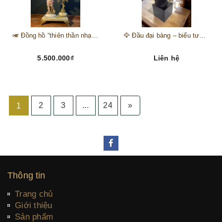
🎺 Đồng hồ “thiên thần nhạc hội” – tuyệt mỹ phẩm trang trí phong cách hoàng gia 🎼
🦅 Đầu đại bàng – biểu tượng của kẻ chinh phục trên đỉnh núi thành công 🦅
5.500.000₫
Liên hệ
2
3
...
24
»
1
Thông tin
Trang chủ
Giới thiệu
Sản phẩm