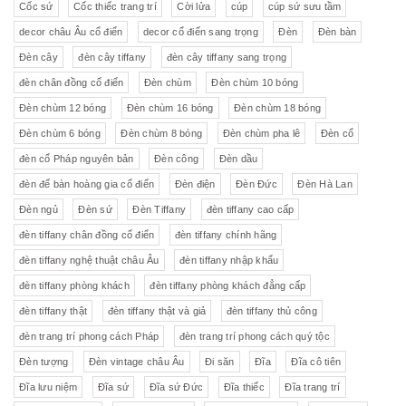
Cốc sứ
Cốc thiếc trang trí
Cời lửa
cúp
cúp sứ sưu tầm
decor châu Âu cổ điển
decor cổ điển sang trọng
Đèn
Đèn bàn
Đèn cây
đèn cây tiffany
đèn cây tiffany sang trọng
đèn chân đồng cổ điển
Đèn chùm
Đèn chùm 10 bóng
Đèn chùm 12 bóng
Đèn chùm 16 bóng
Đèn chùm 18 bóng
Đèn chùm 6 bóng
Đèn chùm 8 bóng
Đèn chùm pha lê
Đèn cổ
đèn cổ Pháp nguyên bản
Đèn công
Đèn dầu
đèn để bàn hoàng gia cổ điển
Đèn điện
Đèn Đức
Đèn Hà Lan
Đèn ngủ
Đèn sứ
Đèn Tiffany
đèn tiffany cao cấp
đèn tiffany chân đồng cổ điển
đèn tiffany chính hãng
đèn tiffany nghệ thuật châu Âu
đèn tiffany nhập khẩu
đèn tiffany phòng khách
đèn tiffany phòng khách đẳng cấp
đèn tiffany thật
đèn tiffany thật và giả
đèn tiffany thủ công
đèn trang trí phong cách Pháp
đèn trang trí phong cách quý tộc
Đèn tượng
Đèn vintage châu Âu
Đi săn
Đĩa
Đĩa cô tiên
Đĩa lưu niệm
Đĩa sứ
Đĩa sứ Đức
Đĩa thiếc
Đĩa trang trí