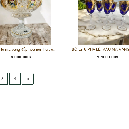
Liễn pha lê mạ vàng đắp hoa nổi thủ công 24,5 x 26 cm (PVN905)
8.000.000₫
5.500.000₫
2
3
»