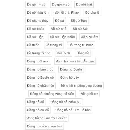
Đồ gốm - sứ
Đồ gốm- sứ
Đồ nội thất
Đồ nội thất lớn
đồ nội thất Pháp
Đồ pha lê
Đồ phong thủy
Đồ sứ
Đồ sứ Đức
Đồ sứ khác
Đồ sứ nhỏ
Đồ sứ Séc
Đồ sứ Tiệp
Đồ sứ Tiệp Khắc
đồ sưu tầm
Đồ thiếc
đồ trang trí
Đồ trang trí khác
Đồ trang trí nhỏ
Độc bình
Đồng hồ
Đồng hồ 3 món
đồng hồ bàn châu Âu xưa
Đồng hồ báo thức
Đồng hồ Boulle
Đồng hồ Boulle cổ
Đồng hồ cây
Đồng hồ chân nến
Đồng hồ chuông bing boong
Đồng hồ chuông vòng cổ điển
Đồng hồ cơ
Đồng hồ cổ
Đồng hồ cổ châu Âu
Đồng hồ cơ cổ
Đồng hồ cổ Đức để bàn
đồng hồ cổ Gustav Becker
Đồng hồ cổ nguyên bản