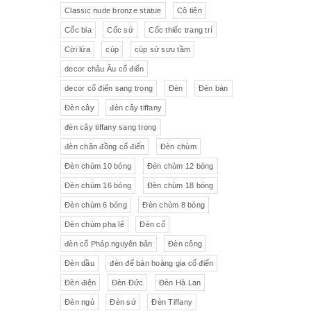
Pha lê màu đắp hoa nổi
Johnie Walker
Pháp
Classic nude bronze statue
Cô tiên
Cốc bia
Cốc sứ
Cốc thiếc trang trí
Pha lê
Đĩa trang trí
JB Deposee - Paris
Cời lửa
cúp
cúp sứ sưu tầm
Sứ hồng
Pha lê màu
L'art Bronze Qualité France
decor châu Âu cổ điển
decor cổ điển sang trọng
Đèn
Đèn bàn
Ấm chén sứ Tiệp
Bộ trà
Karlovy Vary
Đèn cây
đèn cây tiffany
Sữa
Đồng hồ Boulle
đèn cây tiffany sang trọng
đèn chân đồng cổ điển
Đèn chùm
Tượng đồng
Thảm
Đèn chùm 10 bóng
Đèn chùm 12 bóng
Đèn chùm 16 bóng
Đèn chùm 18 bóng
Độc bình
Đồ đồng
Đèn chùm 6 bóng
Đèn chùm 8 bóng
Tượng sứ
Đồ trang trí nhỏ
Đèn chùm pha lê
Đèn cổ
đèn cổ Pháp nguyên bản
Đèn công
Rượu Cognac
Đèn dầu
đèn để bàn hoàng gia cổ điển
Thực phẩm chức năng
Đèn điện
Đèn Đức
Đèn Hà Lan
Đèn ngủ
Đèn sứ
Đèn Tiffany
Rượu Whisky
Rượu vang