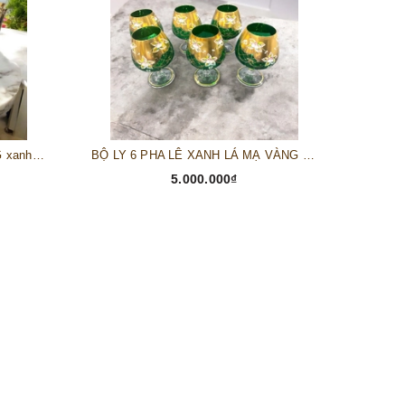
BỘ LY 6 PHA LÊ MÀU MẠ VÀNG xanh biển HOA SỨ THỦ CÔNG Tiệp Khắc cao 20cm (PVN901)
BỘ LY 6 PHA LÊ XANH LÁ MẠ VÀNG HOA SỨ THỦ CÔNG CAO 14 CM (PVN900)
5.000.000₫