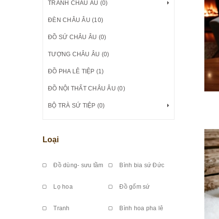
TRANH CHÂU ÂU (0)
ĐÈN CHÂU ÂU (10)
ĐỒ SỨ CHÂU ÂU (0)
TƯỢNG CHÂU ÂU (0)
ĐỒ PHA LÊ TIỆP (1)
ĐỒ NỘI THẤT CHÂU ÂU (0)
BỘ TRÀ SỨ TIỆP (0)
Loại
Đồ dùng- sưu tầm
Bình bia sứ Đức
Lọ hoa
Đồ gốm sứ
Tranh
Bình hoa pha lê