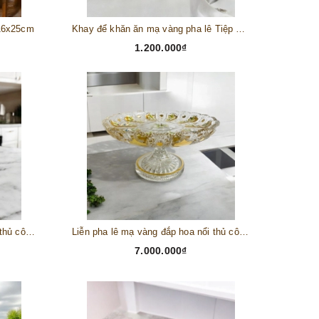
 16x25cm
Khay để khăn ăn mạ vàng pha lê Tiệp mạ vàng 14x10 cm
1.200.000₫
Liễn pha lê mạ vàng đắp hoa nổi thủ công có nắp đậy 23x16 cm (PVN907)
Liễn pha lê mạ vàng đắp hoa nổi thủ công 30 x 15 cm (PVN906)
7.000.000₫