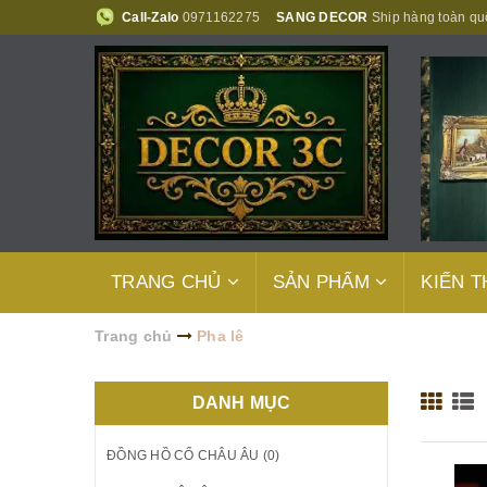
Call-Zalo
0971162275
SANG DECOR
Ship hàng toàn qu
TRANG CHỦ
SẢN PHẨM
KIẾN 
Trang chủ
Pha lê
DANH MỤC
ĐỒNG HỒ CỔ CHÂU ÂU (0)