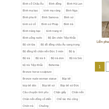
Liên Xô
Đồ trang trí khác
Đèn
Bình cổ Châu Âu
Bình đồng
Bình Hà Lan
Bình mạ bạc
bình mạ vàng
Bình Nga
Cộng hòa Séc- chợ đồ cổ Praha
Đồ sứ khác
Tranh sơn dầu
Bình pha lê
Bình Samova
Bình sứ
pha lê Tiệp
Đồ sứ Tiệp
bình sứ cổ
Bình sứ Pháp
Bình trà
Đồ sứ nhỏ
Đôn bình
Bình tráng bạc
bình trang trí
Sứ Đức
Italia, Germany
Âu sứ có nắp
Gạt tàn
Bình uống nước
Bộ ấm chén Tiệp Khắc
Bộ cời lửa
Bộ đồ đồng châu Âu sang trọng
VebR- Đức
Royal Schwabap
Ly pha lê
Liễn cổ
Bộ đồng hồ chân nến Đức 3 món
Bộ ly
H&C - Séc
Bohemia
Đồ sứ hồng
Đồ sứ
Bộ trà
Bộ trà 6
Bộ trà đơn
Bộ trà Séc
bộ trà Tiệp Khắc
Bohemia
1
Đức
Tiệp Khắc
Liễn sứ
Đồng hồ quả lê
Bronze horse sculpture
Bavaria
Nutrilon
Đồng hồ
Đèn chùm
Bronze nude woman statue
Búp bê
búp bê đức
Búp bê sứ
Búp bê sứ Đức
Fonderie Bords de Seine
Đèn chùm pha lê Tiệp
Câu chuyện tình yêu
Chặn giấy
Chân nến
Chân nến đồng cổ điển
Chế tác thủ công
Đồng hồ để bàn
Chế tác thủ công
Đồ nội thất
Hennessy
Chén trà
Chuông