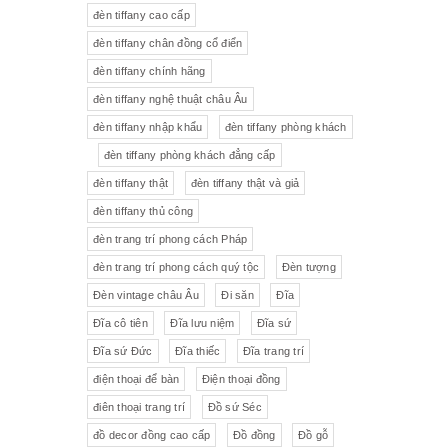
đèn tiffany cao cấp
Tượng gốm
Đèn bàn
đèn tiffany chân đồng cổ điển
đèn tiffany chính hãng
Tượng
Bộ trà sứ Tiệp
đèn tiffany nghệ thuật châu Âu
đèn tiffany nhập khẩu
đèn tiffany phòng khách
đèn tiffany phòng khách đẳng cấp
đèn tiffany thật
đèn tiffany thật và giả
đèn tiffany thủ công
đèn trang trí phong cách Pháp
đèn trang trí phong cách quý tộc
Đèn tượng
Đèn vintage châu Âu
Đi săn
Đĩa
Đĩa cô tiên
Đĩa lưu niệm
Đĩa sứ
Đĩa sứ Đức
Đĩa thiếc
Đĩa trang trí
điện thoại để bàn
Điện thoại đồng
điên thoại trang trí
Đồ sứ Séc
đồ decor đồng cao cấp
Đồ đồng
Đồ gỗ