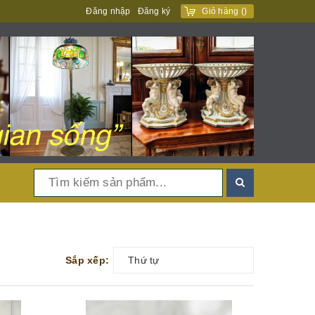
Đăng nhập
Đăng ký
Giỏ hàng
(
)
Sắp xếp:
Thứ tự