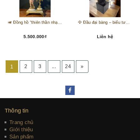
🎺 Đồng hồ “thiên thần nhạc hội” – tuyệt mỹ phẩm trang trí phong cách hoàng gia 🎼
🦅 Đầu đại bàng – biểu tượng của kẻ chinh phục trên đỉnh núi thành công 🦅
5.500.000₫
Liên hệ
2
3
...
24
»
1
Thông tin
Trang chủ
Giới thiệu
Sản phẩm