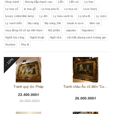
Khay bánh
Khung đắp thạch cao
Liễn
Liễn sứ
Lọ hoa
Lọ hoa cổ
lọ hoa gỗ
Lọ hoa pha lê
Lọ hoa sứ
Love Story
luxury collectible lamp
Ly đôi
Ly màu xanh lá
Ly pha lê
Ly rượu
Ly xanh biển
Mạ vàng
Mạ vàng 24k
made in ussr
Men rạn
mua đồng hồ cổ tại Việt Nam
Mỹ phẩm
napoleo
Napoleon
Nghề thủ công
Nghệ thuật
Ngôi nhà
nội thất phong cách hoàng gia
Nutrilon
Pha lê
- 10%
Tranh quý tộc Pháp
Tranh châu Âu cổ điển "Cuộc sống lao động"
23.400.000₫
26.000.000₫
26.000.000₫