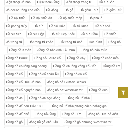
điện thoại để bàn
Điện thoại đồng
điên thoại trang trí
Đồ sứ Séc
đồ decor đồng cao cấp
Đồ đồng
Đồ gỗ
Đồ gốm - sứ
Đồ gốm- sứ
Đồ nội thất
Đồ nội thất lớn
đồ nội thất Pháp
Đồ pha lê
Đồ phong thủy
Đồ sứ
Đồ sứ Đức
Đồ sứ khác
Đồ sứ nhỏ
Đồ sứ Séc
Đồ sứ Tiệp
Đồ sứ Tiệp Khắc
đồ sưu tầm
Đồ thiếc
đồ trang trí
Đồ trang trí khác
Đồ trang trí nhỏ
Độc bình
Đồng hồ
Đồng hồ 3 món
đồng hồ bàn châu Âu xưa
Đồng hồ báo thức
Đồng hồ Boulle
Đồng hồ Boulle cổ
Đồng hồ cây
Đồng hồ chân nến
Đồng hồ chuông bing boong
Đồng hồ chuông vòng cổ điển
Đồng hồ cơ
Đồng hồ cổ
Đồng hồ cổ châu Âu
Đồng hồ cơ cổ
Đồng hồ cổ Đức để bàn
đồng hồ cổ Gustav Becker
Đồng hồ cổ nguyên bản
đồng hồ cơ Westminster
Đồng hồ cúp
Đồng hồ đá
Đồng hồ đá bọc đồng
Đồng hồ để bàn
Đồng hồ để bàn Đức 1890
Đồng hổ để bàn phong cách hoàng gia
Đồng hồ đế chế
Đồng hồ đồng
Đồng hồ Đức
đồng hồ Đức cổ điển
Đồng hồ gỗ
đồng hồ gỗ châu Âu
đồng hồ gõ chuông Westminster