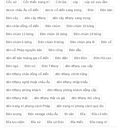
Cốc sứ
Cốc thiếc trang trí
Cời lửa
cúp
cúp sứ sưu tầm
decor châu Âu cổ điển
decor cổ điển sang trọng
Đèn
Đèn bàn
Đèn cây
đèn cây tiffany
đèn cây tiffany sang trọng
đèn chân đồng cổ điển
Đèn chùm
Đèn chùm 10 bóng
Đèn chùm 12 bóng
Đèn chùm 16 bóng
Đèn chùm 18 bóng
Đèn chùm 6 bóng
Đèn chùm 8 bóng
Đèn chùm pha lê
Đèn cổ
đèn cổ Pháp nguyên bản
Đèn công
Đèn dầu
đèn để bàn hoàng gia cổ điển
Đèn điện
Đèn Đức
Đèn Hà Lan
Đèn ngủ
Đèn sứ
Đèn Tiffany
đèn tiffany cao cấp
đèn tiffany chân đồng cổ điển
đèn tiffany chính hãng
đèn tiffany nghệ thuật châu Âu
đèn tiffany nhập khẩu
đèn tiffany phòng khách
đèn tiffany phòng khách đẳng cấp
đèn tiffany thật
đèn tiffany thật và giả
đèn tiffany thủ công
đèn trang trí phong cách Pháp
đèn trang trí phong cách quý tộc
Đèn tượng
Đèn vintage châu Âu
Đi săn
Đĩa
Đĩa cô tiên
Đĩa lưu niệm
Đĩa sứ
Đĩa sứ Đức
Đĩa thiếc
Đĩa trang trí