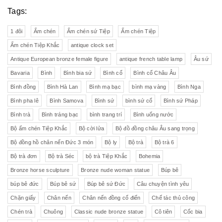
Tags:
1 đôi
Ấm chén
Ấm chén sứ Tiệp
Ấm chén Tiệp
Ấm chén Tiệp Khắc
antique clock set
Antique European bronze female figure
antique french table lamp
Âu sứ
Bavaria
Bình
Bình bia sứ
Bình cổ
Bình cổ Châu Âu
Bình đồng
Bình Hà Lan
Bình mạ bạc
bình mạ vàng
Bình Nga
Bình pha lê
Bình Samova
Bình sứ
bình sứ cổ
Bình sứ Pháp
Bình trà
Bình tráng bạc
bình trang trí
Bình uống nước
Bộ ấm chén Tiệp Khắc
Bộ cời lửa
Bộ đồ đồng châu Âu sang trọng
Bộ đồng hồ chân nến Đức 3 món
Bộ ly
Bộ trà
Bộ trà 6
Bộ trà đơn
Bộ trà Séc
bộ trà Tiệp Khắc
Bohemia
Bronze horse sculpture
Bronze nude woman statue
Búp bê
búp bê đức
Búp bê sứ
Búp bê sứ Đức
Câu chuyện tình yêu
Chặn giấy
Chân nến
Chân nến đồng cổ điển
Chế tác thủ công
Chén trà
Chuông
Classic nude bronze statue
Cô tiên
Cốc bia