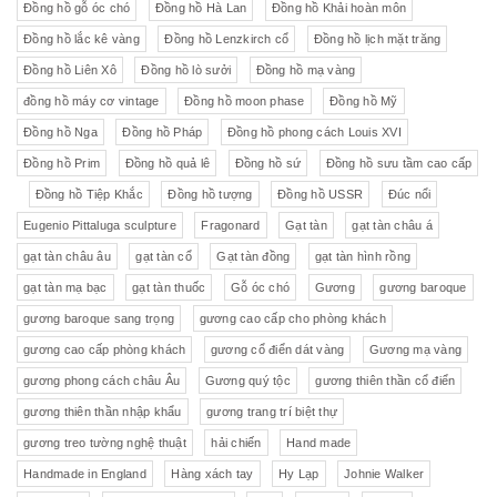
Đồng hồ gỗ óc chó
Đồng hồ Hà Lan
Đồng hồ Khải hoàn môn
Đồng hồ lắc kê vàng
Đồng hồ Lenzkirch cổ
Đồng hồ lịch mặt trăng
Đồng hồ Liên Xô
Đồng hồ lò sưởi
Đồng hồ mạ vàng
đồng hồ máy cơ vintage
Đồng hồ moon phase
Đồng hồ Mỹ
Đồng hồ Nga
Đồng hồ Pháp
Đồng hồ phong cách Louis XVI
Đồng hồ Prim
Đồng hồ quả lê
Đồng hồ sứ
Đồng hồ sưu tầm cao cấp
Đồng hồ Tiệp Khắc
Đồng hồ tượng
Đồng hồ USSR
Đúc nổi
Eugenio Pittaluga sculpture
Fragonard
Gạt tàn
gạt tàn châu á
gạt tàn châu âu
gạt tàn cổ
Gạt tàn đồng
gạt tàn hình rồng
gạt tàn mạ bạc
gạt tàn thuốc
Gỗ óc chó
Gương
gương baroque
gương baroque sang trọng
gương cao cấp cho phòng khách
gương cao cấp phòng khách
gương cổ điển dát vàng
Gương mạ vàng
gương phong cách châu Âu
Gương quý tộc
gương thiên thần cổ điển
gương thiên thần nhập khẩu
gương trang trí biệt thự
gương treo tường nghệ thuật
hải chiến
Hand made
Handmade in England
Hàng xách tay
Hy Lạp
Johnie Walker