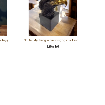
🎺 Đồng hồ “thiên thần nhạc hội” – tuyệt mỹ phẩm trang trí phong cách hoàng gia 🎼
🦅 Đầu đại bàng – biểu tượng của kẻ chinh phục trên đỉnh núi thành công 🦅
Liên hệ