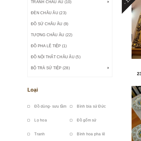
TRANH CHÂU ÂU (10)
ĐÈN CHÂU ÂU (23)
ĐỒ SỨ CHÂU ÂU (9)
TƯỢNG CHÂU ÂU (22)
ĐỒ PHA LÊ TIỆP (1)
ĐỒ NỘI THẤT CHÂU ÂU (5)
BỘ TRÀ SỨ TIỆP (28)
2
Loại
Đồ dùng- sưu tầm
Bình bia sứ Đức
Lọ hoa
Đồ gốm sứ
Tranh
Bình hoa pha lê