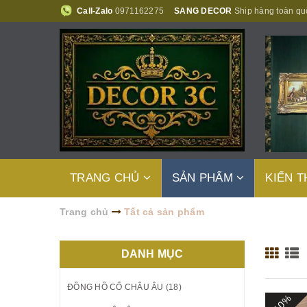
Call-Zalo
0971162275
SANG DECOR
Ship hàng toàn qu
TRANG CHỦ
SẢN PHẨM
KIẾN 
Trang chủ
Tất cả sản phẩm
DANH MỤC
ĐỒNG HỒ CỔ CHÂU ÂU (18)
- 10%