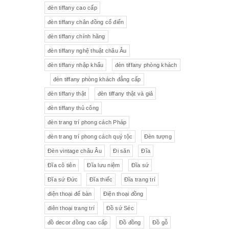
đèn tiffany cao cấp
Tượng gốm
Đèn bàn
đèn tiffany chân đồng cổ điển
đèn tiffany chính hãng
Tượng
Bộ trà sứ Tiệp
đèn tiffany nghệ thuật châu Âu
đèn tiffany nhập khẩu
đèn tiffany phòng khách
đèn tiffany phòng khách đẳng cấp
đèn tiffany thật
đèn tiffany thật và giả
đèn tiffany thủ công
đèn trang trí phong cách Pháp
đèn trang trí phong cách quý tộc
Đèn tượng
Đèn vintage châu Âu
Đi săn
Đĩa
Đĩa cô tiên
Đĩa lưu niệm
Đĩa sứ
Đĩa sứ Đức
Đĩa thiếc
Đĩa trang trí
điện thoại để bàn
Điện thoại đồng
điên thoại trang trí
Đồ sứ Séc
đồ decor đồng cao cấp
Đồ đồng
Đồ gỗ