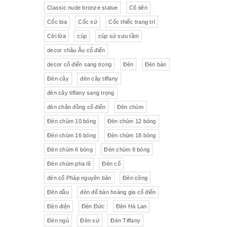
Pha lê màu đắp hoa nổi
Johnie Walker
Pháp
Classic nude bronze statue
Cô tiên
Cốc bia
Cốc sứ
Cốc thiếc trang trí
Pha lê
Đĩa trang trí
JB Deposee - Paris
Cời lửa
cúp
cúp sứ sưu tầm
Sứ hồng
Pha lê màu
L'art Bronze Qualité France
decor châu Âu cổ điển
decor cổ điển sang trọng
Đèn
Đèn bàn
Ấm chén sứ Tiệp
Bộ trà
Karlovy Vary
Đèn cây
đèn cây tiffany
Sữa
Đồng hồ Boulle
đèn cây tiffany sang trọng
đèn chân đồng cổ điển
Đèn chùm
Tượng đồng
Thảm
Đèn chùm 10 bóng
Đèn chùm 12 bóng
Đèn chùm 16 bóng
Đèn chùm 18 bóng
Độc bình
Đồ đồng
Đèn chùm 6 bóng
Đèn chùm 8 bóng
Tượng sứ
Đồ trang trí nhỏ
Đèn chùm pha lê
Đèn cổ
đèn cổ Pháp nguyên bản
Đèn công
Rượu Cognac
Đèn dầu
đèn để bàn hoàng gia cổ điển
Thực phẩm chức năng
Đèn điện
Đèn Đức
Đèn Hà Lan
Đèn ngủ
Đèn sứ
Đèn Tiffany
Rượu Whisky
Rượu vang