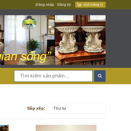
Đăng nhập
Đăng ký
Giỏ hàng
(
)
Sắp xếp:
Thứ tự