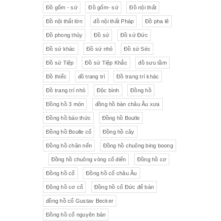
Đồ gốm - sứ
Đồ gốm- sứ
Đồ nội thất
Đồ nội thất lớn
đồ nội thất Pháp
Đồ pha lê
Đồ phong thủy
Đồ sứ
Đồ sứ Đức
Đồ sứ khác
Đồ sứ nhỏ
Đồ sứ Séc
Đồ sứ Tiệp
Đồ sứ Tiệp Khắc
đồ sưu tầm
Đồ thiếc
đồ trang trí
Đồ trang trí khác
Đồ trang trí nhỏ
Độc bình
Đồng hồ
Đồng hồ 3 món
đồng hồ bàn châu Âu xưa
Đồng hồ báo thức
Đồng hồ Boulle
Đồng hồ Boulle cổ
Đồng hồ cây
Đồng hồ chân nến
Đồng hồ chuông bing boong
Đồng hồ chuông vòng cổ điển
Đồng hồ cơ
Đồng hồ cổ
Đồng hồ cổ châu Âu
Đồng hồ cơ cổ
Đồng hồ cổ Đức để bàn
đồng hồ cổ Gustav Becker
Đồng hồ cổ nguyên bản