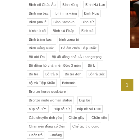
Liên Xô
Đồ trang trí khác
Đèn
Bình cổ Châu Âu
Bình đồng
Bình Hà Lan
Bình mạ bạc
bình mạ vàng
Bình Nga
Cộng hòa Séc- chợ đồ cổ Praha
Đồ sứ khác
Tranh sơn dầu
Bình pha lê
Bình Samova
Bình sứ
pha lê Tiệp
Đồ sứ Tiệp
bình sứ cổ
Bình sứ Pháp
Bình trà
Đồ sứ nhỏ
Đôn bình
Bình tráng bạc
bình trang trí
Sứ Đức
Italia, Germany
Âu sứ có nắp
Gạt tàn
Bình uống nước
Bộ ấm chén Tiệp Khắc
Bộ cời lửa
Bộ đồ đồng châu Âu sang trọng
VebR- Đức
Royal Schwabap
Ly pha lê
Liễn cổ
Bộ đồng hồ chân nến Đức 3 món
Bộ ly
H&C - Séc
Bohemia
Đồ sứ hồng
Đồ sứ
Bộ trà
Bộ trà 6
Bộ trà đơn
Bộ trà Séc
bộ trà Tiệp Khắc
Bohemia
1
Đức
Tiệp Khắc
Liễn sứ
Đồng hồ quả lê
Bronze horse sculpture
Bavaria
Nutrilon
Đồng hồ
Đèn chùm
Bronze nude woman statue
Búp bê
búp bê đức
Búp bê sứ
Búp bê sứ Đức
Fonderie Bords de Seine
Đèn chùm pha lê Tiệp
Câu chuyện tình yêu
Chặn giấy
Chân nến
Chân nến đồng cổ điển
Chế tác thủ công
Đồng hồ để bàn
Chế tác thủ công
Đồ nội thất
Hennessy
Chén trà
Chuông