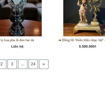
lọ hoa pha lê đen hai da
Liên hệ
5.500.000₫
2
3
...
24
»