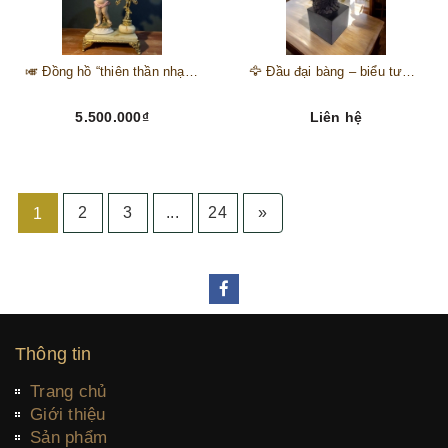
🎺 Đồng hồ “thiên thần nhạc hội” – tuyệt mỹ phẩm trang trí phong cách hoàng gia 🎼
🦅 Đầu đại bàng – biểu tượng của kẻ chinh phục trên đỉnh núi thành công 🦅
5.500.000₫
Liên hệ
2
3
...
24
»
1
Thông tin
Trang chủ
Giới thiệu
Sản phẩm