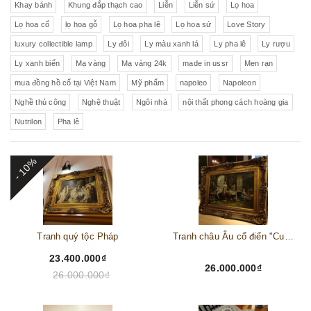
Khay bánh
Khung đắp thạch cao
Liễn
Liễn sứ
Lọ hoa
Lọ hoa cổ
lọ hoa gỗ
Lọ hoa pha lê
Lọ hoa sứ
Love Story
luxury collectible lamp
Ly đôi
Ly màu xanh lá
Ly pha lê
Ly rượu
Ly xanh biển
Mạ vàng
Mạ vàng 24k
made in ussr
Men rạn
mua đồng hồ cổ tại Việt Nam
Mỹ phẩm
napoleo
Napoleon
Nghề thủ công
Nghệ thuật
Ngôi nhà
nội thất phong cách hoàng gia
Nutrilon
Pha lê
- 10%
Tranh quý tộc Pháp
Tranh châu Âu cổ điển "Cuộc sống lao động"
23.400.000₫
26.000.000₫
26.000.000₫