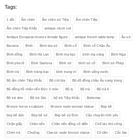
Tags:
1 đôi
Ấm chén
Ấm chén sứ Tiệp
Ấm chén Tiệp
Ấm chén Tiệp Khắc
antique clock set
Antique European bronze female figure
antique french table lamp
Âu sứ
Bavaria
Bình
Bình bia sứ
Bình cổ
Bình cổ Châu Âu
Bình đồng
Bình Hà Lan
Bình mạ bạc
bình mạ vàng
Bình Nga
Bình pha lê
Bình Samova
Bình sứ
bình sứ cổ
Bình sứ Pháp
Bình trà
Bình tráng bạc
bình trang trí
Bình uống nước
Bộ ấm chén Tiệp Khắc
Bộ cời lửa
Bộ đồ đồng châu Âu sang trọng
Bộ đồng hồ chân nến Đức 3 món
Bộ ly
Bộ trà
Bộ trà 6
Bộ trà đơn
Bộ trà Séc
bộ trà Tiệp Khắc
Bohemia
Bronze horse sculpture
Bronze nude woman statue
Búp bê
búp bê đức
Búp bê sứ
Búp bê sứ Đức
Câu chuyện tình yêu
Chặn giấy
Chân nến
Chân nến đồng cổ điển
Chế tác thủ công
Chén trà
Chuông
Classic nude bronze statue
Cô tiên
Cốc bia