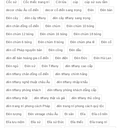
Cốc sứ
Cốc thiếc trang trí
Cời lửa
cúp
cúp sứ sưu tầm
decor châu Âu cổ điển
decor cổ điển sang trọng
Đèn
Đèn bàn
Đèn cây
đèn cây tiffany
đèn cây tiffany sang trọng
đèn chân đồng cổ điển
Đèn chùm
Đèn chùm 10 bóng
Đèn chùm 12 bóng
Đèn chùm 16 bóng
Đèn chùm 18 bóng
Đèn chùm 6 bóng
Đèn chùm 8 bóng
Đèn chùm pha lê
Đèn cổ
đèn cổ Pháp nguyên bản
Đèn công
Đèn dầu
đèn để bàn hoàng gia cổ điển
Đèn điện
Đèn Đức
Đèn Hà Lan
Đèn ngủ
Đèn sứ
Đèn Tiffany
đèn tiffany cao cấp
đèn tiffany chân đồng cổ điển
đèn tiffany chính hãng
đèn tiffany nghệ thuật châu Âu
đèn tiffany nhập khẩu
đèn tiffany phòng khách
đèn tiffany phòng khách đẳng cấp
đèn tiffany thật
đèn tiffany thật và giả
đèn tiffany thủ công
đèn trang trí phong cách Pháp
đèn trang trí phong cách quý tộc
Đèn tượng
Đèn vintage châu Âu
Đi săn
Đĩa
Đĩa cô tiên
Đĩa lưu niệm
Đĩa sứ
Đĩa sứ Đức
Đĩa thiếc
Đĩa trang trí