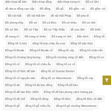
điện thoại để bàn
Điện thoại đồng
điên thoại trang trí
Đồ sứ Séc
đồ decor đồng cao cấp
Đồ đồng
Đồ gỗ
Đồ gốm - sứ
Đồ gốm- sứ
Đồ nội thất
Đồ nội thất lớn
đồ nội thất Pháp
Đồ pha lê
Đồ phong thủy
Đồ sứ
Đồ sứ Đức
Đồ sứ khác
Đồ sứ nhỏ
Đồ sứ Séc
Đồ sứ Tiệp
Đồ sứ Tiệp Khắc
đồ sưu tầm
Đồ thiếc
đồ trang trí
Đồ trang trí khác
Đồ trang trí nhỏ
Độc bình
Đồng hồ
Đồng hồ 3 món
đồng hồ bàn châu Âu xưa
Đồng hồ báo thức
Đồng hồ Boulle
Đồng hồ Boulle cổ
Đồng hồ cây
Đồng hồ chân nến
Đồng hồ chuông bing boong
Đồng hồ chuông vòng cổ điển
Đồng hồ cơ
Đồng hồ cổ
Đồng hồ cổ châu Âu
Đồng hồ cơ cổ
Đồng hồ cổ Đức để bàn
đồng hồ cổ Gustav Becker
Đồng hồ cổ nguyên bản
đồng hồ cơ Westminster
Đồng hồ cúp
Đồng hồ đá
Đồng hồ đá bọc đồng
Đồng hồ để bàn
Đồng hồ để bàn Đức 1890
Đồng hổ để bàn phong cách hoàng gia
Đồng hồ đế chế
Đồng hồ đồng
Đồng hồ Đức
đồng hồ Đức cổ điển
Đồng hồ gỗ
đồng hồ gỗ châu Âu
đồng hồ gõ chuông Westminster