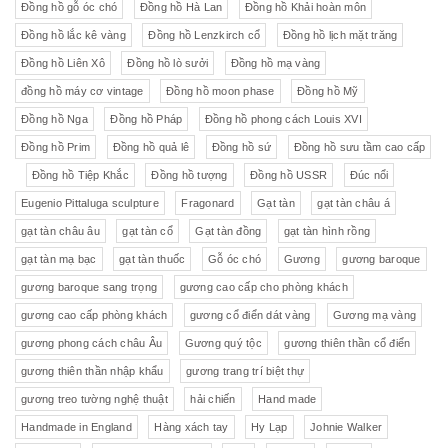
Đồng hồ gỗ óc chó
Đồng hồ Hà Lan
Đồng hồ Khải hoàn môn
Đồng hồ lắc kê vàng
Đồng hồ Lenzkirch cổ
Đồng hồ lịch mặt trăng
Đồng hồ Liên Xô
Đồng hồ lò sưởi
Đồng hồ mạ vàng
đồng hồ máy cơ vintage
Đồng hồ moon phase
Đồng hồ Mỹ
Đồng hồ Nga
Đồng hồ Pháp
Đồng hồ phong cách Louis XVI
Đồng hồ Prim
Đồng hồ quả lê
Đồng hồ sứ
Đồng hồ sưu tầm cao cấp
Đồng hồ Tiệp Khắc
Đồng hồ tượng
Đồng hồ USSR
Đúc nổi
Eugenio Pittaluga sculpture
Fragonard
Gạt tàn
gạt tàn châu á
gạt tàn châu âu
gạt tàn cổ
Gạt tàn đồng
gạt tàn hình rồng
gạt tàn mạ bạc
gạt tàn thuốc
Gỗ óc chó
Gương
gương baroque
gương baroque sang trọng
gương cao cấp cho phòng khách
gương cao cấp phòng khách
gương cổ điển dát vàng
Gương mạ vàng
gương phong cách châu Âu
Gương quý tộc
gương thiên thần cổ điển
gương thiên thần nhập khẩu
gương trang trí biệt thự
gương treo tường nghệ thuật
hải chiến
Hand made
Handmade in England
Hàng xách tay
Hy Lạp
Johnie Walker