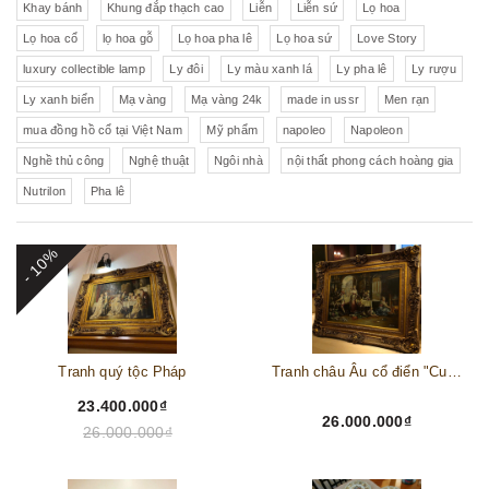
Khay bánh
Khung đắp thạch cao
Liễn
Liễn sứ
Lọ hoa
Lọ hoa cổ
lọ hoa gỗ
Lọ hoa pha lê
Lọ hoa sứ
Love Story
luxury collectible lamp
Ly đôi
Ly màu xanh lá
Ly pha lê
Ly rượu
Ly xanh biển
Mạ vàng
Mạ vàng 24k
made in ussr
Men rạn
mua đồng hồ cổ tại Việt Nam
Mỹ phẩm
napoleo
Napoleon
Nghề thủ công
Nghệ thuật
Ngôi nhà
nội thất phong cách hoàng gia
Nutrilon
Pha lê
- 10%
Tranh quý tộc Pháp
Tranh châu Âu cổ điển "Cuộc sống lao động"
23.400.000₫
26.000.000₫
26.000.000₫