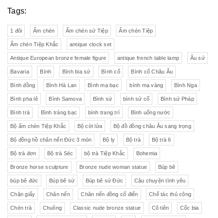
Tags:
1 đôi
Ấm chén
Ấm chén sứ Tiệp
Ấm chén Tiệp
Ấm chén Tiệp Khắc
antique clock set
Antique European bronze female figure
antique french table lamp
Âu sứ
Bavaria
Bình
Bình bia sứ
Bình cổ
Bình cổ Châu Âu
Bình đồng
Bình Hà Lan
Bình mạ bạc
bình mạ vàng
Bình Nga
Bình pha lê
Bình Samova
Bình sứ
bình sứ cổ
Bình sứ Pháp
Bình trà
Bình tráng bạc
bình trang trí
Bình uống nước
Bộ ấm chén Tiệp Khắc
Bộ cời lửa
Bộ đồ đồng châu Âu sang trọng
Bộ đồng hồ chân nến Đức 3 món
Bộ ly
Bộ trà
Bộ trà 6
Bộ trà đơn
Bộ trà Séc
bộ trà Tiệp Khắc
Bohemia
Bronze horse sculpture
Bronze nude woman statue
Búp bê
búp bê đức
Búp bê sứ
Búp bê sứ Đức
Câu chuyện tình yêu
Chặn giấy
Chân nến
Chân nến đồng cổ điển
Chế tác thủ công
Chén trà
Chuông
Classic nude bronze statue
Cô tiên
Cốc bia