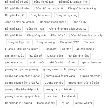
Đồng hồ gỗ óc chó
Đồng hồ Hà Lan
Đồng hồ Khải hoàn môn
Đồng hồ lắc kê vàng
Đồng hồ Lenzkirch cổ
Đồng hồ lịch mặt trăng
Đồng hồ Liên Xô
Đồng hồ lò sưởi
Đồng hồ mạ vàng
đồng hồ máy cơ vintage
Đồng hồ moon phase
Đồng hồ Mỹ
Đồng hồ Nga
Đồng hồ Pháp
Đồng hồ phong cách Louis XVI
Đồng hồ Prim
Đồng hồ quả lê
Đồng hồ sứ
Đồng hồ sưu tầm cao cấp
Đồng hồ Tiệp Khắc
Đồng hồ tượng
Đồng hồ USSR
Đúc nổi
Eugenio Pittaluga sculpture
Fragonard
Gạt tàn
gạt tàn châu á
gạt tàn châu âu
gạt tàn cổ
Gạt tàn đồng
gạt tàn hình rồng
gạt tàn mạ bạc
gạt tàn thuốc
Gỗ óc chó
Gương
gương baroque
gương baroque sang trọng
gương cao cấp cho phòng khách
gương cao cấp phòng khách
gương cổ điển dát vàng
Gương mạ vàng
gương phong cách châu Âu
Gương quý tộc
gương thiên thần cổ điển
gương thiên thần nhập khẩu
gương trang trí biệt thự
gương treo tường nghệ thuật
hải chiến
Hand made
Handmade in England
Hàng xách tay
Hy Lạp
Johnie Walker