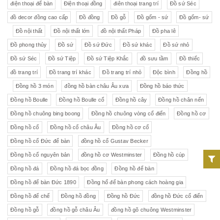
điện thoại để bàn
Điện thoại đồng
điên thoại trang trí
Đồ sứ Séc
đồ decor đồng cao cấp
Đồ đồng
Đồ gỗ
Đồ gốm - sứ
Đồ gốm- sứ
Đồ nội thất
Đồ nội thất lớn
đồ nội thất Pháp
Đồ pha lê
Đồ phong thủy
Đồ sứ
Đồ sứ Đức
Đồ sứ khác
Đồ sứ nhỏ
Đồ sứ Séc
Đồ sứ Tiệp
Đồ sứ Tiệp Khắc
đồ sưu tầm
Đồ thiếc
đồ trang trí
Đồ trang trí khác
Đồ trang trí nhỏ
Độc bình
Đồng hồ
Đồng hồ 3 món
đồng hồ bàn châu Âu xưa
Đồng hồ báo thức
Đồng hồ Boulle
Đồng hồ Boulle cổ
Đồng hồ cây
Đồng hồ chân nến
Đồng hồ chuông bing boong
Đồng hồ chuông vòng cổ điển
Đồng hồ cơ
Đồng hồ cổ
Đồng hồ cổ châu Âu
Đồng hồ cơ cổ
Đồng hồ cổ Đức để bàn
đồng hồ cổ Gustav Becker
Đồng hồ cổ nguyên bản
đồng hồ cơ Westminster
Đồng hồ cúp
Đồng hồ đá
Đồng hồ đá bọc đồng
Đồng hồ để bàn
Đồng hồ để bàn Đức 1890
Đồng hổ để bàn phong cách hoàng gia
Đồng hồ đế chế
Đồng hồ đồng
Đồng hồ Đức
đồng hồ Đức cổ điển
Đồng hồ gỗ
đồng hồ gỗ châu Âu
đồng hồ gõ chuông Westminster