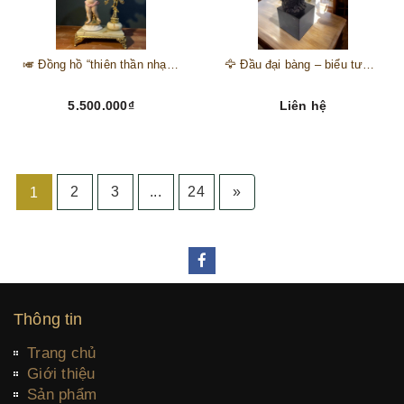
🎺 Đồng hồ “thiên thần nhạc hội” – tuyệt mỹ phẩm trang trí phong cách hoàng gia 🎼
🦅 Đầu đại bàng – biểu tượng của kẻ chinh phục trên đỉnh núi thành công 🦅
5.500.000₫
Liên hệ
2
3
...
24
»
1
Thông tin
Trang chủ
Giới thiệu
Sản phẩm