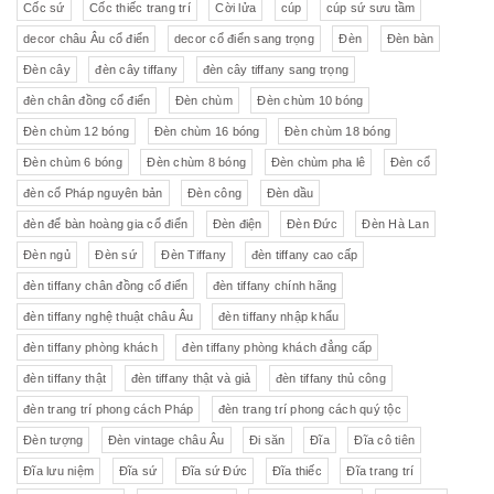
Cốc sứ
Cốc thiếc trang trí
Cời lửa
cúp
cúp sứ sưu tầm
decor châu Âu cổ điển
decor cổ điển sang trọng
Đèn
Đèn bàn
Đèn cây
đèn cây tiffany
đèn cây tiffany sang trọng
đèn chân đồng cổ điển
Đèn chùm
Đèn chùm 10 bóng
Đèn chùm 12 bóng
Đèn chùm 16 bóng
Đèn chùm 18 bóng
Đèn chùm 6 bóng
Đèn chùm 8 bóng
Đèn chùm pha lê
Đèn cổ
đèn cổ Pháp nguyên bản
Đèn công
Đèn dầu
đèn để bàn hoàng gia cổ điển
Đèn điện
Đèn Đức
Đèn Hà Lan
Đèn ngủ
Đèn sứ
Đèn Tiffany
đèn tiffany cao cấp
đèn tiffany chân đồng cổ điển
đèn tiffany chính hãng
đèn tiffany nghệ thuật châu Âu
đèn tiffany nhập khẩu
đèn tiffany phòng khách
đèn tiffany phòng khách đẳng cấp
đèn tiffany thật
đèn tiffany thật và giả
đèn tiffany thủ công
đèn trang trí phong cách Pháp
đèn trang trí phong cách quý tộc
Đèn tượng
Đèn vintage châu Âu
Đi săn
Đĩa
Đĩa cô tiên
Đĩa lưu niệm
Đĩa sứ
Đĩa sứ Đức
Đĩa thiếc
Đĩa trang trí