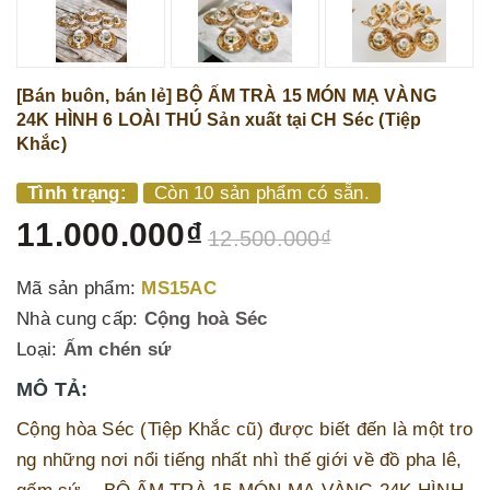
[Bán buôn, bán lẻ] BỘ ẤM TRÀ 15 MÓN MẠ VÀNG
24K HÌNH 6 LOÀI THÚ Sản xuất tại CH Séc (Tiệp
Khắc)
Tình trạng:
Còn 10 sản phẩm có sẵn.
11.000.000₫
12.500.000₫
Mã sản phẩm:
MS15AC
Nhà cung cấp:
Cộng hoà Séc
Loại:
Ấm chén sứ
MÔ TẢ:
Cộng hòa Séc (Tiệp Khắc cũ) được biết đến là một tro
ng những nơi nổi tiếng nhất nhì thế giới về đồ pha lê,