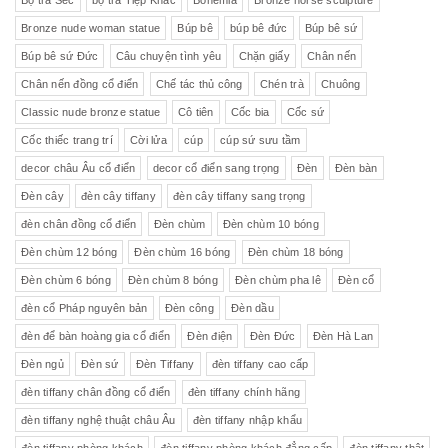
Bộ trà Séc
bộ trà Tiệp Khắc
Bohemia
Bronze horse sculpture
Bronze nude woman statue
Búp bê
búp bê đức
Búp bê sứ
Búp bê sứ Đức
Câu chuyện tình yêu
Chặn giấy
Chân nến
Chân nến đồng cổ điển
Chế tác thủ công
Chén trà
Chuông
Classic nude bronze statue
Cô tiên
Cốc bia
Cốc sứ
Cốc thiếc trang trí
Cời lửa
cúp
cúp sứ sưu tầm
decor châu Âu cổ điển
decor cổ điển sang trọng
Đèn
Đèn bàn
Đèn cây
đèn cây tiffany
đèn cây tiffany sang trọng
đèn chân đồng cổ điển
Đèn chùm
Đèn chùm 10 bóng
Đèn chùm 12 bóng
Đèn chùm 16 bóng
Đèn chùm 18 bóng
Đèn chùm 6 bóng
Đèn chùm 8 bóng
Đèn chùm pha lê
Đèn cổ
đèn cổ Pháp nguyên bản
Đèn công
Đèn dầu
đèn để bàn hoàng gia cổ điển
Đèn điện
Đèn Đức
Đèn Hà Lan
Đèn ngủ
Đèn sứ
Đèn Tiffany
đèn tiffany cao cấp
đèn tiffany chân đồng cổ điển
đèn tiffany chính hãng
đèn tiffany nghệ thuật châu Âu
đèn tiffany nhập khẩu