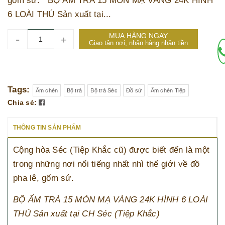
gốm sứ. BỘ ẤM TRÀ 15 MÓN MẠ VÀNG 24K HÌNH
6 LOÀI THÚ Sản xuất tại...
MUA HÀNG NGAY
-
+
Giao tận nơi, nhận hàng nhận tiền
Tags:
Ấm chén
Bộ trà
Bộ trà Séc
Đồ sứ
Ấm chén Tiệp
Chia sẻ:
THÔNG TIN SẢN PHẨM
Cộng hòa Séc (Tiệp Khắc cũ) được biết đến là một
trong những nơi nổi tiếng nhất nhì thế giới về đồ
pha lê, gốm sứ.
BỘ ẤM TRÀ 15 MÓN MẠ VÀNG 24K HÌNH 6 LOÀI
THÚ Sản xuất tại CH Séc (Tiệp Khắc)