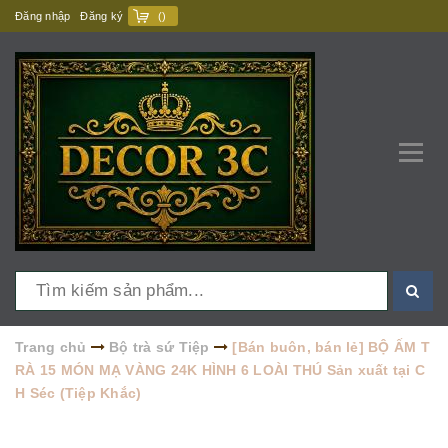
Đăng nhập
Đăng ký
(
)
Trang chủ
Bộ trà sứ Tiệp
[Bán buôn, bán lẻ] BỘ ẤM T
RÀ 15 MÓN MẠ VÀNG 24K HÌNH 6 LOÀI THÚ Sản xuất tại C
H Séc (Tiệp Khắc)