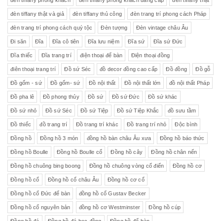
đèn tiffany phòng khách
đèn tiffany phòng khách đẳng cấp
đèn tiffany thật
đèn tiffany thật và giả
đèn tiffany thủ công
đèn trang trí phong cách Pháp
đèn trang trí phong cách quý tộc
Đèn tượng
Đèn vintage châu Âu
Đi săn
Đĩa
Đĩa cô tiên
Đĩa lưu niệm
Đĩa sứ
Đĩa sứ Đức
Đĩa thiếc
Đĩa trang trí
điện thoại để bàn
Điện thoại đồng
điên thoại trang trí
Đồ sứ Séc
đồ decor đồng cao cấp
Đồ đồng
Đồ gỗ
Đồ gốm - sứ
Đồ gốm- sứ
Đồ nội thất
Đồ nội thất lớn
đồ nội thất Pháp
Đồ pha lê
Đồ phong thủy
Đồ sứ
Đồ sứ Đức
Đồ sứ khác
Đồ sứ nhỏ
Đồ sứ Séc
Đồ sứ Tiệp
Đồ sứ Tiệp Khắc
đồ sưu tầm
Đồ thiếc
đồ trang trí
Đồ trang trí khác
Đồ trang trí nhỏ
Độc bình
Đồng hồ
Đồng hồ 3 món
đồng hồ bàn châu Âu xưa
Đồng hồ báo thức
Đồng hồ Boulle
Đồng hồ Boulle cổ
Đồng hồ cây
Đồng hồ chân nến
Đồng hồ chuông bing boong
Đồng hồ chuông vòng cổ điển
Đồng hồ cơ
Đồng hồ cổ
Đồng hồ cổ châu Âu
Đồng hồ cơ cổ
Đồng hồ cổ Đức để bàn
đồng hồ cổ Gustav Becker
Đồng hồ cổ nguyên bản
đồng hồ cơ Westminster
Đồng hồ cúp