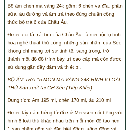
Bộ ấm chén mạ vàng 24k gồm: 6 chén và đĩa, phân
sữa, âu đường và ấm trà theo đúng chuẩn công
thức bộ trà 6 của Châu Âu.
Được coi là trái tim của Châu Âu, là nơi hội tụ tinh
hoa nghệ thuật thủ công, những sản phẩm của Séc
không chỉ mang tới sự tinh tế, sang trọng, trở
thành một đồ đồ trình bày trí cao cấp mà còn được
sử dụng gần đây đậm và thiết bị.
BỘ ẤM TRÀ 15 MÓN MẠ VÀNG 24K HÌNH 6 LOÀI
THÚ Sản xuất tại CH Séc (Tiệp Khắc)
Dung tích: Am 195 ml, chén 170 ml, âu 210 ml
Được lấy cảm hứng từ đồ sứ Meissen nổi tiếng với
hình 6 loài thú khác nhau trên mỗi món đồ tạo nên
1 sản phẩm gốm sứ đặc biệt độcg, sống động và