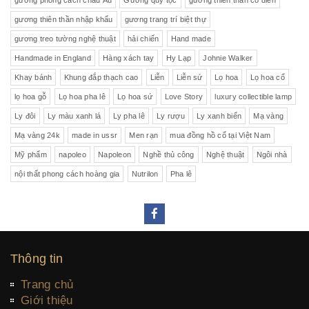
gương phong cách châu Âu
Gương quý tộc
gương thiên thần cổ điển
gương thiên thần nhập khẩu
gương trang trí biệt thự
gương treo tường nghệ thuật
hải chiến
Hand made
Handmade in England
Hàng xách tay
Hy Lạp
Johnie Walker
Khay bánh
Khung đắp thạch cao
Liễn
Liễn sứ
Lọ hoa
Lọ hoa cổ
lọ hoa gỗ
Lọ hoa pha lê
Lọ hoa sứ
Love Story
luxury collectible lamp
Ly đôi
Ly màu xanh lá
Ly pha lê
Ly rượu
Ly xanh biển
Mạ vàng
Mạ vàng 24k
made in ussr
Men rạn
mua đồng hồ cổ tại Việt Nam
Mỹ phẩm
napoleo
Napoleon
Nghề thủ công
Nghệ thuật
Ngôi nhà
nội thất phong cách hoàng gia
Nutrilon
Pha lê
Thông tin
Trang chủ
Giới thiệu