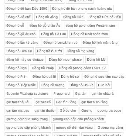
Đồng hồ đá
Đồng hồ đá bọc đồng
Đồng hồ để bàn
Đồng hồ để bàn Đức 1890
Đồng hổ để bàn phong cách hoàng gia
Đồng hồ đế chế
Đồng hồ đồng
Đồng hồ Đức
đồng hồ Đức cổ điển
Đồng hồ gỗ
đồng hồ gỗ châu Âu
đồng hồ gõ chuông Westminster
Đồng hồ gỗ óc chó
Đồng hồ Hà Lan
Đồng hồ Khải hoàn môn
Đồng hồ lắc kê vàng
Đồng hồ Lenzkirch cổ
Đồng hồ lịch mặt trăng
Đồng hồ Liên Xô
Đồng hồ lò sưởi
Đồng hồ mạ vàng
đồng hồ máy cơ vintage
Đồng hồ moon phase
Đồng hồ Mỹ
Đồng hồ Nga
Đồng hồ Pháp
Đồng hồ phong cách Louis XVI
Đồng hồ Prim
Đồng hồ quả lê
Đồng hồ sứ
Đồng hồ sưu tầm cao cấp
Đồng hồ Tiệp Khắc
Đồng hồ tượng
Đồng hồ USSR
Đúc nổi
Eugenio Pittaluga sculpture
Fragonard
Gạt tàn
gạt tàn châu á
gạt tàn châu âu
gạt tàn cổ
Gạt tàn đồng
gạt tàn hình rồng
gạt tàn mạ bạc
gạt tàn thuốc
Gỗ óc chó
Gương
gương baroque
gương baroque sang trọng
gương cao cấp cho phòng khách
gương cao cấp phòng khách
gương cổ điển dát vàng
Gương mạ vàng