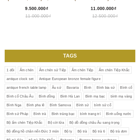
9.500.000₫
11.000.000₫
11.000.000₫
12.500.000₫
TAGS
1 đôi
Ấm chén
Ấm chén sứ Tiệp
Ấm chén Tiệp
Ấm chén Tiệp Khắc
antique clock set
Antique European bronze female figure
antique french table lamp
Âu sứ
Bavaria
Bình
Bình bia sứ
Bình cổ
Bình cổ Châu Âu
Bình đồng
Bình Hà Lan
Bình mạ bạc
bình mạ vàng
Bình Nga
Bình pha lê
Bình Samova
Bình sứ
bình sứ cổ
Bình sứ Pháp
Bình trà
Bình tráng bạc
bình trang trí
Bình uống nước
Bộ ấm chén Tiệp Khắc
Bộ cời lửa
Bộ đồ đồng châu Âu sang trọng
Bộ đồng hồ chân nến Đức 3 món
Bộ ly
Bộ trà
Bộ trà 6
Bộ trà đơn