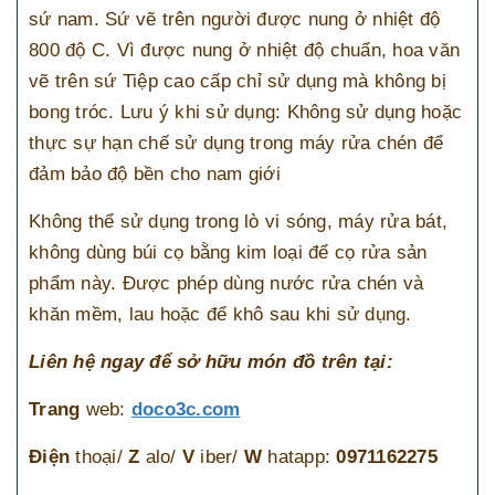
sứ nam. Sứ vẽ trên người được nung ở nhiệt độ
800 độ C. Vì được nung ở nhiệt độ chuẩn, hoa văn
vẽ trên sứ Tiệp cao cấp chỉ sử dụng mà không bị
bong tróc. Lưu ý khi sử dụng: Không sử dụng hoặc
thực sự hạn chế sử dụng trong máy rửa chén để
đảm bảo độ bền cho nam giới
Không thể sử dụng trong lò vi sóng, máy rửa bát,
không dùng búi cọ bằng kim loại để cọ rửa sản
phẩm này. Được phép dùng nước rửa chén và
khăn mềm, lau hoặc để khô sau khi sử dụng.
Liên hệ ngay để sở hữu món đồ trên tại:
Trang
web:
doco3c.com
Điện
thoại/
Z
alo/
V
iber/
W
hatapp:
0971162275