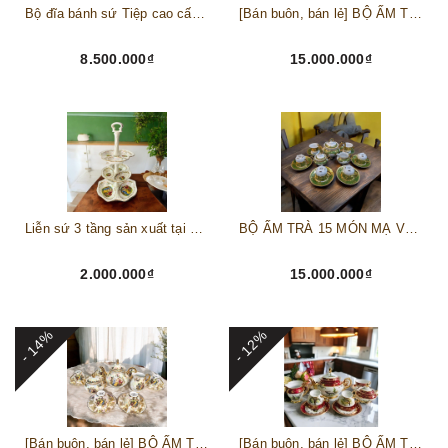
Bộ đĩa bánh sứ Tiệp cao cấp – Biểu tượng tinh tế cho bàn tiệc thượng lưu
[Bán buôn, bán lẻ] BỘ ẤM TRÀ 15 MÓN MẠ VÀNG 24K THƯỢNG HIỆU HOÀNG GIA Sản xuất tại CH Séc
8.500.000₫
15.000.000₫
Liễn sứ 3 tầng sản xuất tại Karlovy Vary Cộng hoà Séc mã PVN346
BỘ ẤM TRÀ 15 MÓN MẠ VÀNG 24K THƯỢNG HIỆU HOÀNG GIA Sản xuất tại CH Séc
2.000.000₫
15.000.000₫
- 14%
- 12%
[Bán buôn, bán lẻ] BỘ ẤM TRÀ SÉC 15 MÓN MẠ VÀNG 24K CHẤT SỨ NGỌC TRAI HÌNH 3 CÔ GÁI HY LẠP CỔ ĐẠI (size nhỏ)
[Bán buôn, bán lẻ] BỘ ẤM TRÀ 15 MÓN MẠ VÀNG 24K HÌNH 6 LOÀI THÚ MÀU ĐỎ Sản xuất tại CH Séc (Tiệp Khắc)