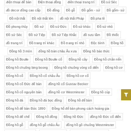
điện thoại để bàn
Điện thoại đồng
điên thoại trang trí
Đồ sứ Séc
đồ decor đồng cao cấp
Đồ đồng
Đồ gỗ
Đồ gốm - sứ
Đồ gốm- sứ
Đồ nội thất
Đồ nội thất lớn
đồ nội thất Pháp
Đồ pha lê
Đồ phong thủy
Đồ sứ
Đồ sứ Đức
Đồ sứ khác
Đồ sứ nhỏ
Đồ sứ Séc
Đồ sứ Tiệp
Đồ sứ Tiệp Khắc
đồ sưu tầm
Đồ thiếc
đồ trang trí
Đồ trang trí khác
Đồ trang trí nhỏ
Độc bình
Đồng hồ
Đồng hồ 3 món
đồng hồ bàn châu Âu xưa
Đồng hồ báo thức
Đồng hồ Boulle
Đồng hồ Boulle cổ
Đồng hồ cây
Đồng hồ chân nến
Đồng hồ chuông bing boong
Đồng hồ chuông vòng cổ điển
Đồng hồ cơ
Đồng hồ cổ
Đồng hồ cổ châu Âu
Đồng hồ cơ cổ
Đồng hồ cổ Đức để bàn
đồng hồ cổ Gustav Becker
Đồng hồ cổ nguyên bản
đồng hồ cơ Westminster
Đồng hồ cúp
Đồng hồ đá
Đồng hồ đá bọc đồng
Đồng hồ để bàn
Đồng hồ để bàn Đức 1890
Đồng hổ để bàn phong cách hoàng gia
Đồng hồ đế chế
Đồng hồ đồng
Đồng hồ Đức
đồng hồ Đức cổ điển
Đồng hồ gỗ
đồng hồ gỗ châu Âu
đồng hồ gõ chuông Westminster