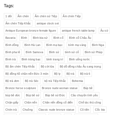
Tags:
1 đôi
Ấm chén
Ấm chén sứ Tiệp
Ấm chén Tiệp
Ấm chén Tiệp Khắc
antique clock set
Antique European bronze female figure
antique french table lamp
Âu sứ
Bavaria
Bình
Bình bia sứ
Bình cổ
Bình cổ Châu Âu
Bình đồng
Bình Hà Lan
Bình mạ bạc
bình mạ vàng
Bình Nga
Bình pha lê
Bình Samova
Bình sứ
bình sứ cổ
Bình sứ Pháp
Bình trà
Bình tráng bạc
bình trang trí
Bình uống nước
Bộ ấm chén Tiệp Khắc
Bộ cời lửa
Bộ đồ đồng châu Âu sang trọng
Bộ đồng hồ chân nến Đức 3 món
Bộ ly
Bộ trà
Bộ trà 6
Bộ trà đơn
Bộ trà Séc
bộ trà Tiệp Khắc
Bohemia
Bronze horse sculpture
Bronze nude woman statue
Búp bê
búp bê đức
Búp bê sứ
Búp bê sứ Đức
Câu chuyện tình yêu
Chặn giấy
Chân nến
Chân nến đồng cổ điển
Chế tác thủ công
Chén trà
Chuông
Classic nude bronze statue
Cô tiên
Cốc bia