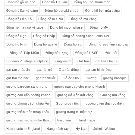
Đồng hồ gỗ óc chó
Đồng hồ Hà Lan
Đồng hồ Khải hoàn môn
Đồng hồ lắc kê vàng
Đồng hồ Lenzkirch cổ
Đồng hồ lịch mặt trăng
Đồng hồ Liên Xô
Đồng hồ lò sưởi
Đồng hồ mạ vàng
đồng hồ máy cơ vintage
Đồng hồ moon phase
Đồng hồ Mỹ
Đồng hồ Nga
Đồng hồ Pháp
Đồng hồ phong cách Louis XVI
Đồng hồ Prim
Đồng hồ quả lê
Đồng hồ sứ
Đồng hồ sưu tầm cao cấp
Đồng hồ Tiệp Khắc
Đồng hồ tượng
Đồng hồ USSR
Đúc nổi
Eugenio Pittaluga sculpture
Fragonard
Gạt tàn
gạt tàn châu á
gạt tàn châu âu
gạt tàn cổ
Gạt tàn đồng
gạt tàn hình rồng
gạt tàn mạ bạc
gạt tàn thuốc
Gỗ óc chó
Gương
gương baroque
gương baroque sang trọng
gương cao cấp cho phòng khách
gương cao cấp phòng khách
gương cổ điển dát vàng
Gương mạ vàng
gương phong cách châu Âu
Gương quý tộc
gương thiên thần cổ điển
gương thiên thần nhập khẩu
gương trang trí biệt thự
gương treo tường nghệ thuật
hải chiến
Hand made
Handmade in England
Hàng xách tay
Hy Lạp
Johnie Walker