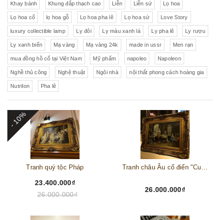
Khay bánh
Khung đắp thạch cao
Liễn
Liễn sứ
Lọ hoa
Lọ hoa cổ
lọ hoa gỗ
Lọ hoa pha lê
Lọ hoa sứ
Love Story
luxury collectible lamp
Ly đôi
Ly màu xanh lá
Ly pha lê
Ly rượu
Ly xanh biển
Mạ vàng
Mạ vàng 24k
made in ussr
Men rạn
mua đồng hồ cổ tại Việt Nam
Mỹ phẩm
napoleo
Napoleon
Nghề thủ công
Nghệ thuật
Ngôi nhà
nội thất phong cách hoàng gia
Nutrilon
Pha lê
- 10%
Tranh quý tộc Pháp
Tranh châu Âu cổ điển "Cuộc sống lao động"
23.400.000₫
26.000.000₫
26.000.000₫