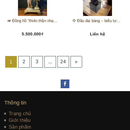
🎺 Đồng hồ “thiên thần nhạc hội” – tuyệt mỹ phẩm trang trí phong cách hoàng gia 🎼
🦅 Đầu đại bàng – biểu tượng của kẻ chinh phục trên đỉnh núi thành công 🦅
5.500.000₫
Liên hệ
2
3
...
24
»
1
Thông tin
Trang chủ
Giới thiệu
Sản phẩm