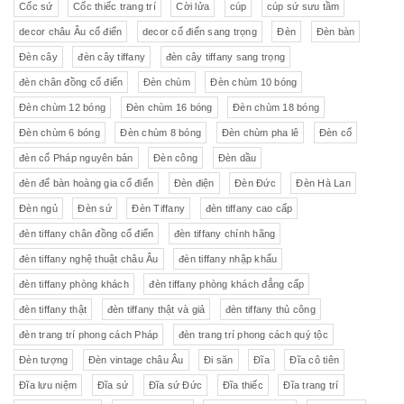
Cốc sứ
Cốc thiếc trang trí
Cời lửa
cúp
cúp sứ sưu tầm
decor châu Âu cổ điển
decor cổ điển sang trọng
Đèn
Đèn bàn
Đèn cây
đèn cây tiffany
đèn cây tiffany sang trọng
đèn chân đồng cổ điển
Đèn chùm
Đèn chùm 10 bóng
Đèn chùm 12 bóng
Đèn chùm 16 bóng
Đèn chùm 18 bóng
Đèn chùm 6 bóng
Đèn chùm 8 bóng
Đèn chùm pha lê
Đèn cổ
đèn cổ Pháp nguyên bản
Đèn công
Đèn dầu
đèn để bàn hoàng gia cổ điển
Đèn điện
Đèn Đức
Đèn Hà Lan
Đèn ngủ
Đèn sứ
Đèn Tiffany
đèn tiffany cao cấp
đèn tiffany chân đồng cổ điển
đèn tiffany chính hãng
đèn tiffany nghệ thuật châu Âu
đèn tiffany nhập khẩu
đèn tiffany phòng khách
đèn tiffany phòng khách đẳng cấp
đèn tiffany thật
đèn tiffany thật và giả
đèn tiffany thủ công
đèn trang trí phong cách Pháp
đèn trang trí phong cách quý tộc
Đèn tượng
Đèn vintage châu Âu
Đi săn
Đĩa
Đĩa cô tiên
Đĩa lưu niệm
Đĩa sứ
Đĩa sứ Đức
Đĩa thiếc
Đĩa trang trí