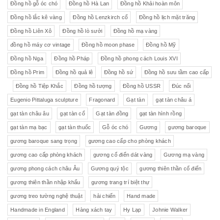
Đồng hồ gỗ óc chó
Đồng hồ Hà Lan
Đồng hồ Khải hoàn môn
Đồng hồ lắc kê vàng
Đồng hồ Lenzkirch cổ
Đồng hồ lịch mặt trăng
Đồng hồ Liên Xô
Đồng hồ lò sưởi
Đồng hồ mạ vàng
đồng hồ máy cơ vintage
Đồng hồ moon phase
Đồng hồ Mỹ
Đồng hồ Nga
Đồng hồ Pháp
Đồng hồ phong cách Louis XVI
Đồng hồ Prim
Đồng hồ quả lê
Đồng hồ sứ
Đồng hồ sưu tầm cao cấp
Đồng hồ Tiệp Khắc
Đồng hồ tượng
Đồng hồ USSR
Đúc nổi
Eugenio Pittaluga sculpture
Fragonard
Gạt tàn
gạt tàn châu á
gạt tàn châu âu
gạt tàn cổ
Gạt tàn đồng
gạt tàn hình rồng
gạt tàn mạ bạc
gạt tàn thuốc
Gỗ óc chó
Gương
gương baroque
gương baroque sang trọng
gương cao cấp cho phòng khách
gương cao cấp phòng khách
gương cổ điển dát vàng
Gương mạ vàng
gương phong cách châu Âu
Gương quý tộc
gương thiên thần cổ điển
gương thiên thần nhập khẩu
gương trang trí biệt thự
gương treo tường nghệ thuật
hải chiến
Hand made
Handmade in England
Hàng xách tay
Hy Lạp
Johnie Walker