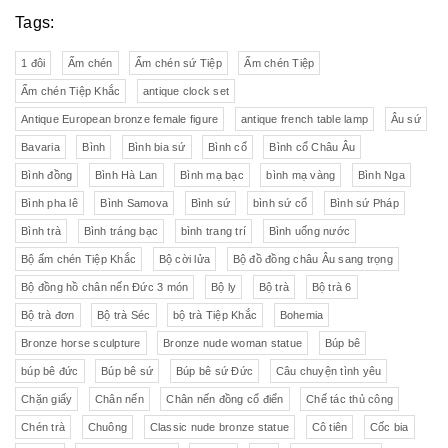
Tags:
1 đôi
Ấm chén
Ấm chén sứ Tiệp
Ấm chén Tiệp
Ấm chén Tiệp Khắc
antique clock set
Antique European bronze female figure
antique french table lamp
Âu sứ
Bavaria
Bình
Bình bia sứ
Bình cổ
Bình cổ Châu Âu
Bình đồng
Bình Hà Lan
Bình mạ bạc
bình mạ vàng
Bình Nga
Bình pha lê
Bình Samova
Bình sứ
bình sứ cổ
Bình sứ Pháp
Bình trà
Bình tráng bạc
bình trang trí
Bình uống nước
Bộ ấm chén Tiệp Khắc
Bộ cời lửa
Bộ đồ đồng châu Âu sang trọng
Bộ đồng hồ chân nến Đức 3 món
Bộ ly
Bộ trà
Bộ trà 6
Bộ trà đơn
Bộ trà Séc
bộ trà Tiệp Khắc
Bohemia
Bronze horse sculpture
Bronze nude woman statue
Búp bê
búp bê đức
Búp bê sứ
Búp bê sứ Đức
Câu chuyện tình yêu
Chặn giấy
Chân nến
Chân nến đồng cổ điển
Chế tác thủ công
Chén trà
Chuông
Classic nude bronze statue
Cô tiên
Cốc bia