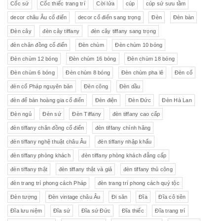
Cốc sứ
Cốc thiếc trang trí
Cời lửa
cúp
cúp sứ sưu tầm
decor châu Âu cổ điển
decor cổ điển sang trọng
Đèn
Đèn bàn
Đèn cây
đèn cây tiffany
đèn cây tiffany sang trọng
đèn chân đồng cổ điển
Đèn chùm
Đèn chùm 10 bóng
Đèn chùm 12 bóng
Đèn chùm 16 bóng
Đèn chùm 18 bóng
Đèn chùm 6 bóng
Đèn chùm 8 bóng
Đèn chùm pha lê
Đèn cổ
đèn cổ Pháp nguyên bản
Đèn công
Đèn dầu
đèn để bàn hoàng gia cổ điển
Đèn điện
Đèn Đức
Đèn Hà Lan
Đèn ngủ
Đèn sứ
Đèn Tiffany
đèn tiffany cao cấp
đèn tiffany chân đồng cổ điển
đèn tiffany chính hãng
đèn tiffany nghệ thuật châu Âu
đèn tiffany nhập khẩu
đèn tiffany phòng khách
đèn tiffany phòng khách đẳng cấp
đèn tiffany thật
đèn tiffany thật và giả
đèn tiffany thủ công
đèn trang trí phong cách Pháp
đèn trang trí phong cách quý tộc
Đèn tượng
Đèn vintage châu Âu
Đi săn
Đĩa
Đĩa cô tiên
Đĩa lưu niệm
Đĩa sứ
Đĩa sứ Đức
Đĩa thiếc
Đĩa trang trí