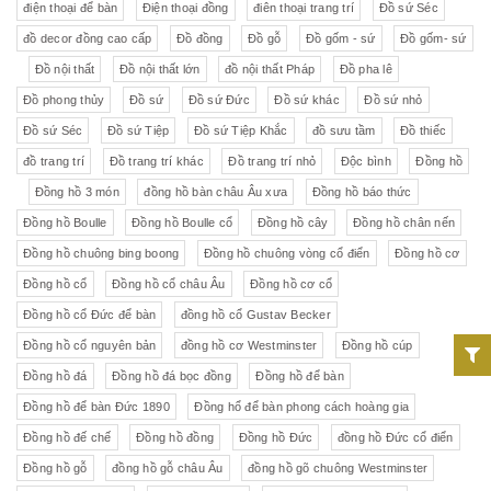
điện thoại để bàn
Điện thoại đồng
điên thoại trang trí
Đồ sứ Séc
đồ decor đồng cao cấp
Đồ đồng
Đồ gỗ
Đồ gốm - sứ
Đồ gốm- sứ
Đồ nội thất
Đồ nội thất lớn
đồ nội thất Pháp
Đồ pha lê
Đồ phong thủy
Đồ sứ
Đồ sứ Đức
Đồ sứ khác
Đồ sứ nhỏ
Đồ sứ Séc
Đồ sứ Tiệp
Đồ sứ Tiệp Khắc
đồ sưu tầm
Đồ thiếc
đồ trang trí
Đồ trang trí khác
Đồ trang trí nhỏ
Độc bình
Đồng hồ
Đồng hồ 3 món
đồng hồ bàn châu Âu xưa
Đồng hồ báo thức
Đồng hồ Boulle
Đồng hồ Boulle cổ
Đồng hồ cây
Đồng hồ chân nến
Đồng hồ chuông bing boong
Đồng hồ chuông vòng cổ điển
Đồng hồ cơ
Đồng hồ cổ
Đồng hồ cổ châu Âu
Đồng hồ cơ cổ
Đồng hồ cổ Đức để bàn
đồng hồ cổ Gustav Becker
Đồng hồ cổ nguyên bản
đồng hồ cơ Westminster
Đồng hồ cúp
Đồng hồ đá
Đồng hồ đá bọc đồng
Đồng hồ để bàn
Đồng hồ để bàn Đức 1890
Đồng hổ để bàn phong cách hoàng gia
Đồng hồ đế chế
Đồng hồ đồng
Đồng hồ Đức
đồng hồ Đức cổ điển
Đồng hồ gỗ
đồng hồ gỗ châu Âu
đồng hồ gõ chuông Westminster