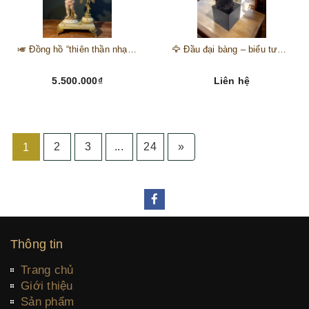
🎺 Đồng hồ “thiên thần nhạc hội” – tuyệt mỹ phẩm trang trí phong cách hoàng gia 🎼
🦅 Đầu đại bàng – biểu tượng của kẻ chinh phục trên đỉnh núi thành công 🦅
5.500.000₫
Liên hệ
2
3
...
24
»
1
Thông tin
Trang chủ
Giới thiệu
Sản phẩm