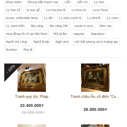
Khay bánh
Khung đắp thạch cao
Liễn
Liễn sứ
Lọ hoa
Lọ hoa cổ
lọ hoa gỗ
Lọ hoa pha lê
Lọ hoa sứ
Love Story
luxury collectible lamp
Ly đôi
Ly màu xanh lá
Ly pha lê
Ly rượu
Ly xanh biển
Mạ vàng
Mạ vàng 24k
made in ussr
Men rạn
mua đồng hồ cổ tại Việt Nam
Mỹ phẩm
napoleo
Napoleon
Nghề thủ công
Nghệ thuật
Ngôi nhà
nội thất phong cách hoàng gia
Nutrilon
Pha lê
- 10%
Tranh quý tộc Pháp
Tranh châu Âu cổ điển "Cuộc sống lao động"
23.400.000₫
26.000.000₫
26.000.000₫