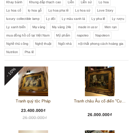
Khay bánh
Khung đắp thạch cao
Liễn
Liễn sứ
Lọ hoa
Lọ hoa cổ
lọ hoa gỗ
Lọ hoa pha lê
Lọ hoa sứ
Love Story
luxury collectible lamp
Ly đôi
Ly màu xanh lá
Ly pha lê
Ly rượu
Ly xanh biển
Mạ vàng
Mạ vàng 24k
made in ussr
Men rạn
mua đồng hồ cổ tại Việt Nam
Mỹ phẩm
napoleo
Napoleon
Nghề thủ công
Nghệ thuật
Ngôi nhà
nội thất phong cách hoàng gia
Nutrilon
Pha lê
- 10%
Tranh quý tộc Pháp
Tranh châu Âu cổ điển "Cuộc sống lao động"
23.400.000₫
26.000.000₫
26.000.000₫