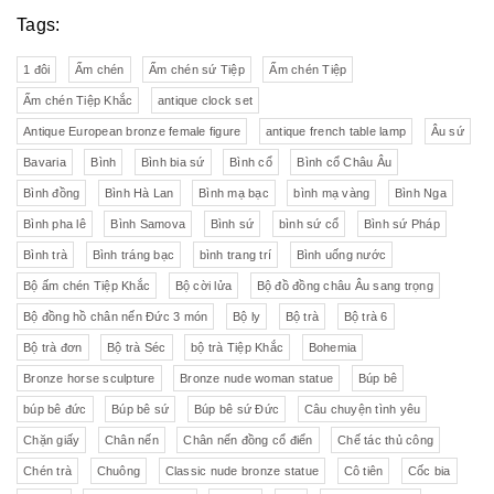
Tags:
1 đôi
Ấm chén
Ấm chén sứ Tiệp
Ấm chén Tiệp
Ấm chén Tiệp Khắc
antique clock set
Antique European bronze female figure
antique french table lamp
Âu sứ
Bavaria
Bình
Bình bia sứ
Bình cổ
Bình cổ Châu Âu
Bình đồng
Bình Hà Lan
Bình mạ bạc
bình mạ vàng
Bình Nga
Bình pha lê
Bình Samova
Bình sứ
bình sứ cổ
Bình sứ Pháp
Bình trà
Bình tráng bạc
bình trang trí
Bình uống nước
Bộ ấm chén Tiệp Khắc
Bộ cời lửa
Bộ đồ đồng châu Âu sang trọng
Bộ đồng hồ chân nến Đức 3 món
Bộ ly
Bộ trà
Bộ trà 6
Bộ trà đơn
Bộ trà Séc
bộ trà Tiệp Khắc
Bohemia
Bronze horse sculpture
Bronze nude woman statue
Búp bê
búp bê đức
Búp bê sứ
Búp bê sứ Đức
Câu chuyện tình yêu
Chặn giấy
Chân nến
Chân nến đồng cổ điển
Chế tác thủ công
Chén trà
Chuông
Classic nude bronze statue
Cô tiên
Cốc bia