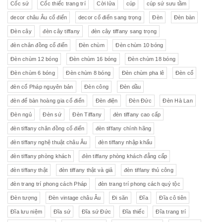
Cốc sứ
Cốc thiếc trang trí
Cời lửa
cúp
cúp sứ sưu tầm
decor châu Âu cổ điển
decor cổ điển sang trọng
Đèn
Đèn bàn
Đèn cây
đèn cây tiffany
đèn cây tiffany sang trọng
đèn chân đồng cổ điển
Đèn chùm
Đèn chùm 10 bóng
Đèn chùm 12 bóng
Đèn chùm 16 bóng
Đèn chùm 18 bóng
Đèn chùm 6 bóng
Đèn chùm 8 bóng
Đèn chùm pha lê
Đèn cổ
đèn cổ Pháp nguyên bản
Đèn công
Đèn dầu
đèn để bàn hoàng gia cổ điển
Đèn điện
Đèn Đức
Đèn Hà Lan
Đèn ngủ
Đèn sứ
Đèn Tiffany
đèn tiffany cao cấp
đèn tiffany chân đồng cổ điển
đèn tiffany chính hãng
đèn tiffany nghệ thuật châu Âu
đèn tiffany nhập khẩu
đèn tiffany phòng khách
đèn tiffany phòng khách đẳng cấp
đèn tiffany thật
đèn tiffany thật và giả
đèn tiffany thủ công
đèn trang trí phong cách Pháp
đèn trang trí phong cách quý tộc
Đèn tượng
Đèn vintage châu Âu
Đi săn
Đĩa
Đĩa cô tiên
Đĩa lưu niệm
Đĩa sứ
Đĩa sứ Đức
Đĩa thiếc
Đĩa trang trí