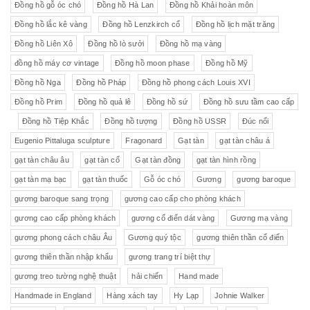
Đồng hồ gỗ óc chó
Đồng hồ Hà Lan
Đồng hồ Khải hoàn môn
Đồng hồ lắc kê vàng
Đồng hồ Lenzkirch cổ
Đồng hồ lịch mặt trăng
Đồng hồ Liên Xô
Đồng hồ lò sưởi
Đồng hồ mạ vàng
đồng hồ máy cơ vintage
Đồng hồ moon phase
Đồng hồ Mỹ
Đồng hồ Nga
Đồng hồ Pháp
Đồng hồ phong cách Louis XVI
Đồng hồ Prim
Đồng hồ quả lê
Đồng hồ sứ
Đồng hồ sưu tầm cao cấp
Đồng hồ Tiệp Khắc
Đồng hồ tượng
Đồng hồ USSR
Đúc nổi
Eugenio Pittaluga sculpture
Fragonard
Gạt tàn
gạt tàn châu á
gạt tàn châu âu
gạt tàn cổ
Gạt tàn đồng
gạt tàn hình rồng
gạt tàn mạ bạc
gạt tàn thuốc
Gỗ óc chó
Gương
gương baroque
gương baroque sang trọng
gương cao cấp cho phòng khách
gương cao cấp phòng khách
gương cổ điển dát vàng
Gương mạ vàng
gương phong cách châu Âu
Gương quý tộc
gương thiên thần cổ điển
gương thiên thần nhập khẩu
gương trang trí biệt thự
gương treo tường nghệ thuật
hải chiến
Hand made
Handmade in England
Hàng xách tay
Hy Lạp
Johnie Walker