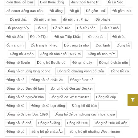
điện thoại để bàn
Điện thoại đồng
điên thoại trang trí
Đồ sứ Séc
đồ decor đồng cao cấp
Đồ đồng
Đồ gỗ
Đồ gốm - sứ
Đồ gốm- sứ
Đồ nội thất
Đồ nội thất lớn
đồ nội thất Pháp
Đồ pha lê
Đồ phong thủy
Đồ sứ
Đồ sứ Đức
Đồ sứ khác
Đồ sứ nhỏ
Đồ sứ Séc
Đồ sứ Tiệp
Đồ sứ Tiệp Khắc
đồ sưu tầm
Đồ thiếc
đồ trang trí
Đồ trang trí khác
Đồ trang trí nhỏ
Độc bình
Đồng hồ
Đồng hồ 3 món
đồng hồ bàn châu Âu xưa
Đồng hồ báo thức
Đồng hồ Boulle
Đồng hồ Boulle cổ
Đồng hồ cây
Đồng hồ chân nến
Đồng hồ chuông bing boong
Đồng hồ chuông vòng cổ điển
Đồng hồ cơ
Đồng hồ cổ
Đồng hồ cổ châu Âu
Đồng hồ cơ cổ
Đồng hồ cổ Đức để bàn
đồng hồ cổ Gustav Becker
Đồng hồ cổ nguyên bản
đồng hồ cơ Westminster
Đồng hồ cúp
Đồng hồ đá
Đồng hồ đá bọc đồng
Đồng hồ để bàn
Đồng hồ để bàn Đức 1890
Đồng hổ để bàn phong cách hoàng gia
Đồng hồ đế chế
Đồng hồ đồng
Đồng hồ Đức
đồng hồ Đức cổ điển
Đồng hồ gỗ
đồng hồ gỗ châu Âu
đồng hồ gõ chuông Westminster