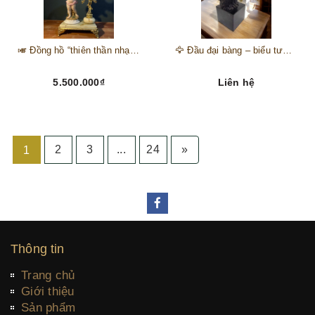
🎺 Đồng hồ “thiên thần nhạc hội” – tuyệt mỹ phẩm trang trí phong cách hoàng gia 🎼
🦅 Đầu đại bàng – biểu tượng của kẻ chinh phục trên đỉnh núi thành công 🦅
5.500.000₫
Liên hệ
2
3
...
24
»
1
Thông tin
Trang chủ
Giới thiệu
Sản phẩm