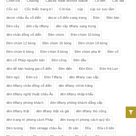
Chén trà
Chuông
Classic nude bronze statue
Cô tiên
Cốc bia
Cốc sứ
Cốc thiếc trang trí
Cời lửa
cúp
cúp sứ sưu tầm
decor châu Âu cổ điển
decor cổ điển sang trọng
Đèn
Đèn bàn
Đèn cây
đèn cây tiffany
đèn cây tiffany sang trọng
đèn chân đồng cổ điển
Đèn chùm
Đèn chùm 10 bóng
Đèn chùm 12 bóng
Đèn chùm 16 bóng
Đèn chùm 18 bóng
Đèn chùm 6 bóng
Đèn chùm 8 bóng
Đèn chùm pha lê
Đèn cổ
đèn cổ Pháp nguyên bản
Đèn công
Đèn dầu
đèn để bàn hoàng gia cổ điển
Đèn điện
Đèn Đức
Đèn Hà Lan
Đèn ngủ
Đèn sứ
Đèn Tiffany
đèn tiffany cao cấp
đèn tiffany chân đồng cổ điển
đèn tiffany chính hãng
đèn tiffany nghệ thuật châu Âu
đèn tiffany nhập khẩu
đèn tiffany phòng khách
đèn tiffany phòng khách đẳng cấp
đèn tiffany thật
đèn tiffany thật và giả
đèn tiffany thủ công
đèn trang trí phong cách Pháp
đèn trang trí phong cách quý tộc
Đèn tượng
Đèn vintage châu Âu
Đi săn
Đĩa
Đĩa cô tiên