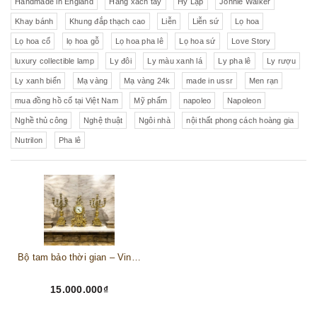
Handmade in England
Hàng xách tay
Hy Lạp
Johnie Walker
Khay bánh
Khung đắp thạch cao
Liễn
Liễn sứ
Lọ hoa
Lọ hoa cổ
lọ hoa gỗ
Lọ hoa pha lê
Lọ hoa sứ
Love Story
luxury collectible lamp
Ly đôi
Ly màu xanh lá
Ly pha lê
Ly rượu
Ly xanh biển
Mạ vàng
Mạ vàng 24k
made in ussr
Men rạn
mua đồng hồ cổ tại Việt Nam
Mỹ phẩm
napoleo
Napoleon
Nghề thủ công
Nghệ thuật
Ngôi nhà
nội thất phong cách hoàng gia
Nutrilon
Pha lê
Bộ tam bảo thời gian – Vinh hoa Đức quốc
15.000.000₫