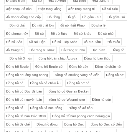
Đĩa lưu niệm
Đĩa sứ
Đĩa sứ Đức
Đĩa thiếc
Đĩa trang trí
điện thoại để bàn
Điện thoại đồng
điên thoại trang trí
Đồ sứ Séc
đồ decor đồng cao cấp
Đồ đồng
Đồ gỗ
Đồ gốm - sứ
Đồ gốm- sứ
Đồ nội thất
Đồ nội thất lớn
đồ nội thất Pháp
Đồ pha lê
Đồ phong thủy
Đồ sứ
Đồ sứ Đức
Đồ sứ khác
Đồ sứ nhỏ
Đồ sứ Séc
Đồ sứ Tiệp
Đồ sứ Tiệp Khắc
đồ sưu tầm
Đồ thiếc
đồ trang trí
Đồ trang trí khác
Đồ trang trí nhỏ
Độc bình
Đồng hồ
Đồng hồ 3 món
đồng hồ bàn châu Âu xưa
Đồng hồ báo thức
Đồng hồ Boulle
Đồng hồ Boulle cổ
Đồng hồ cây
Đồng hồ chân nến
Đồng hồ chuông bing boong
Đồng hồ chuông vòng cổ điển
Đồng hồ cơ
Đồng hồ cổ
Đồng hồ cổ châu Âu
Đồng hồ cơ cổ
Đồng hồ cổ Đức để bàn
đồng hồ cổ Gustav Becker
Đồng hồ cổ nguyên bản
đồng hồ cơ Westminster
Đồng hồ cúp
Đồng hồ đá
Đồng hồ đá bọc đồng
Đồng hồ để bàn
Đồng hồ để bàn Đức 1890
Đồng hổ để bàn phong cách hoàng gia
Đồng hồ đế chế
Đồng hồ đồng
Đồng hồ Đức
đồng hồ Đức cổ điển