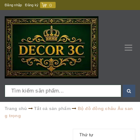
Đăng nhập
Đăng ký
(
)
Trang chủ
Tất cả sản phẩm
Bộ đồ đồng châu Âu san
g trọng
Thứ tự