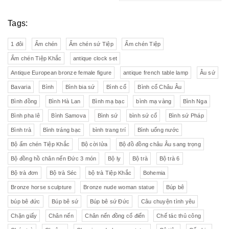
Tags:
1 đôi
Ấm chén
Ấm chén sứ Tiệp
Ấm chén Tiệp
Ấm chén Tiệp Khắc
antique clock set
Antique European bronze female figure
antique french table lamp
Âu sứ
Bavaria
Bình
Bình bia sứ
Bình cổ
Bình cổ Châu Âu
Bình đồng
Bình Hà Lan
Bình mạ bạc
bình mạ vàng
Bình Nga
Bình pha lê
Bình Samova
Bình sứ
bình sứ cổ
Bình sứ Pháp
Bình trà
Bình tráng bạc
bình trang trí
Bình uống nước
Bộ ấm chén Tiệp Khắc
Bộ cời lửa
Bộ đồ đồng châu Âu sang trọng
Bộ đồng hồ chân nến Đức 3 món
Bộ ly
Bộ trà
Bộ trà 6
Bộ trà đơn
Bộ trà Séc
bộ trà Tiệp Khắc
Bohemia
Bronze horse sculpture
Bronze nude woman statue
Búp bê
búp bê đức
Búp bê sứ
Búp bê sứ Đức
Câu chuyện tình yêu
Chặn giấy
Chân nến
Chân nến đồng cổ điển
Chế tác thủ công