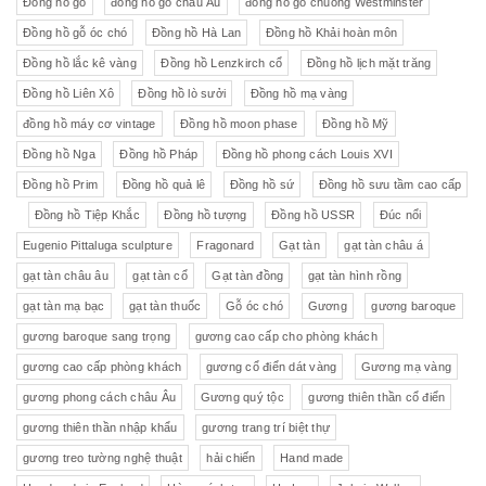
Đồng hồ gỗ
đồng hồ gỗ châu Âu
đồng hồ gõ chuông Westminster
Đồng hồ gỗ óc chó
Đồng hồ Hà Lan
Đồng hồ Khải hoàn môn
Đồng hồ lắc kê vàng
Đồng hồ Lenzkirch cổ
Đồng hồ lịch mặt trăng
Đồng hồ Liên Xô
Đồng hồ lò sưởi
Đồng hồ mạ vàng
đồng hồ máy cơ vintage
Đồng hồ moon phase
Đồng hồ Mỹ
Đồng hồ Nga
Đồng hồ Pháp
Đồng hồ phong cách Louis XVI
Đồng hồ Prim
Đồng hồ quả lê
Đồng hồ sứ
Đồng hồ sưu tầm cao cấp
Đồng hồ Tiệp Khắc
Đồng hồ tượng
Đồng hồ USSR
Đúc nổi
Eugenio Pittaluga sculpture
Fragonard
Gạt tàn
gạt tàn châu á
gạt tàn châu âu
gạt tàn cổ
Gạt tàn đồng
gạt tàn hình rồng
gạt tàn mạ bạc
gạt tàn thuốc
Gỗ óc chó
Gương
gương baroque
gương baroque sang trọng
gương cao cấp cho phòng khách
gương cao cấp phòng khách
gương cổ điển dát vàng
Gương mạ vàng
gương phong cách châu Âu
Gương quý tộc
gương thiên thần cổ điển
gương thiên thần nhập khẩu
gương trang trí biệt thự
gương treo tường nghệ thuật
hải chiến
Hand made