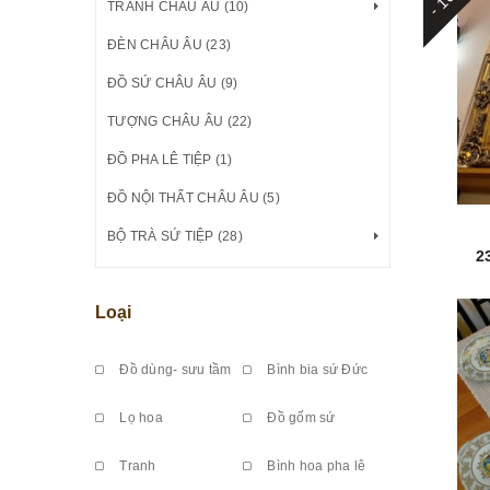
TRANH CHÂU ÂU (10)
ĐÈN CHÂU ÂU (23)
ĐỒ SỨ CHÂU ÂU (9)
TƯỢNG CHÂU ÂU (22)
ĐỒ PHA LÊ TIỆP (1)
ĐỒ NỘI THẤT CHÂU ÂU (5)
BỘ TRÀ SỨ TIỆP (28)
2
Loại
Đồ dùng- sưu tầm
Bình bia sứ Đức
Lọ hoa
Đồ gốm sứ
Tranh
Bình hoa pha lê