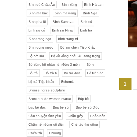
Liên Xô
Đồ trang trí khác
Đèn
Bình cổ Châu Âu
Bình đồng
Bình Hà Lan
Bình mạ bạc
bình mạ vàng
Bình Nga
Cộng hòa Séc- chợ đồ cổ Praha
Đồ sứ khác
Tranh sơn dầu
Bình pha lê
Bình Samova
Bình sứ
pha lê Tiệp
Đồ sứ Tiệp
bình sứ cổ
Bình sứ Pháp
Bình trà
Đồ sứ nhỏ
Đôn bình
Bình tráng bạc
bình trang trí
Sứ Đức
Italia, Germany
Âu sứ có nắp
Gạt tàn
Bình uống nước
Bộ ấm chén Tiệp Khắc
Bộ cời lửa
Bộ đồ đồng châu Âu sang trọng
VebR- Đức
Royal Schwabap
Ly pha lê
Liễn cổ
Bộ đồng hồ chân nến Đức 3 món
Bộ ly
H&C - Séc
Bohemia
Đồ sứ hồng
Đồ sứ
Bộ trà
Bộ trà 6
Bộ trà đơn
Bộ trà Séc
bộ trà Tiệp Khắc
Bohemia
1
Đức
Tiệp Khắc
Liễn sứ
Đồng hồ quả lê
Bronze horse sculpture
Bavaria
Nutrilon
Đồng hồ
Đèn chùm
Bronze nude woman statue
Búp bê
búp bê đức
Búp bê sứ
Búp bê sứ Đức
Fonderie Bords de Seine
Đèn chùm pha lê Tiệp
Câu chuyện tình yêu
Chặn giấy
Chân nến
Chân nến đồng cổ điển
Chế tác thủ công
Đồng hồ để bàn
Chế tác thủ công
Đồ nội thất
Hennessy
Chén trà
Chuông