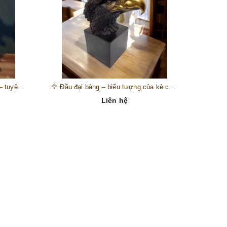
🎺 Đồng hồ “thiên thần nhạc hội” – tuyệt mỹ phẩm trang trí phong cách hoàng gia 🎼
🦅 Đầu đại bàng – biểu tượng của kẻ chinh phục trên đỉnh núi thành công 🦅
Liên hệ