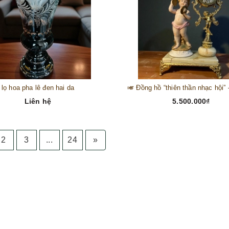
lọ hoa pha lê đen hai da
Liên hệ
5.500.000₫
2
3
...
24
»