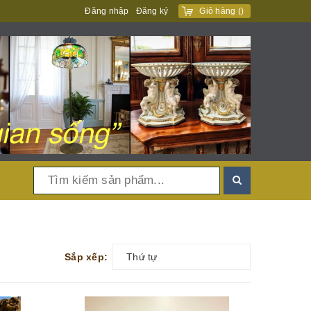
Đăng nhập
Đăng ký
Giỏ hàng
(
)
Sắp xếp:
Thứ tự