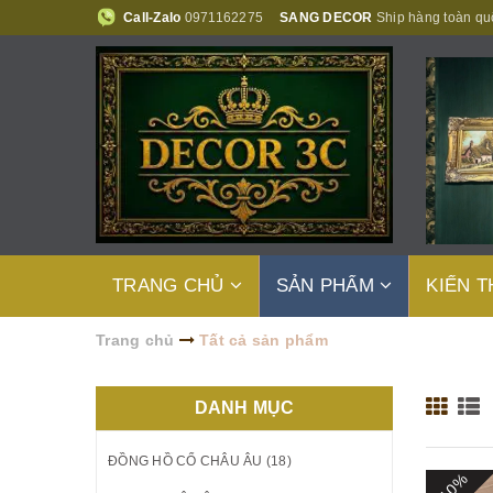
Call-Zalo
0971162275
SANG DECOR
Ship hàng toàn qu
TRANG CHỦ
SẢN PHẨM
KIẾN 
Trang chủ
Tất cả sản phẩm
DANH MỤC
ĐỒNG HỒ CỔ CHÂU ÂU (18)
- 10%