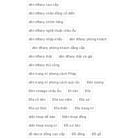
đèn tiffany cao cấp
Tượng gốm
Đèn bàn
đèn tiffany chân đồng cổ điển
đèn tiffany chính hãng
Tượng
Bộ trà sứ Tiệp
đèn tiffany nghệ thuật châu Âu
đèn tiffany nhập khẩu
đèn tiffany phòng khách
đèn tiffany phòng khách đẳng cấp
đèn tiffany thật
đèn tiffany thật và giả
đèn tiffany thủ công
đèn trang trí phong cách Pháp
đèn trang trí phong cách quý tộc
Đèn tượng
Đèn vintage châu Âu
Đi săn
Đĩa
Đĩa cô tiên
Đĩa lưu niệm
Đĩa sứ
Đĩa sứ Đức
Đĩa thiếc
Đĩa trang trí
điện thoại để bàn
Điện thoại đồng
điên thoại trang trí
Đồ sứ Séc
đồ decor đồng cao cấp
Đồ đồng
Đồ gỗ