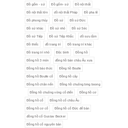
Đồ gốm - sứ
Đồ gốm- sứ
Đồ nội thất
Đồ nội thất lớn
đồ nội thất Pháp
Đồ pha lê
Đồ phong thủy
Đồ sứ
Đồ sứ Đức
Đồ sứ khác
Đồ sứ nhỏ
Đồ sứ Séc
Đồ sứ Tiệp
Đồ sứ Tiệp Khắc
đồ sưu tầm
Đồ thiếc
đồ trang trí
Đồ trang trí khác
Đồ trang trí nhỏ
Độc bình
Đồng hồ
Đồng hồ 3 món
đồng hồ bàn châu Âu xưa
Đồng hồ báo thức
Đồng hồ Boulle
Đồng hồ Boulle cổ
Đồng hồ cây
Đồng hồ chân nến
Đồng hồ chuông bing boong
Đồng hồ chuông vòng cổ điển
Đồng hồ cơ
Đồng hồ cổ
Đồng hồ cổ châu Âu
Đồng hồ cơ cổ
Đồng hồ cổ Đức để bàn
đồng hồ cổ Gustav Becker
Đồng hồ cổ nguyên bản