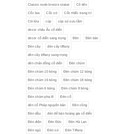
Pha lê màu đắp hoa nổi
Johnie Walker
Pháp
Classic nude bronze statue
Cô tiên
Cốc bia
Cốc sứ
Cốc thiếc trang trí
Pha lê
Đĩa trang trí
JB Deposee - Paris
Cời lửa
cúp
cúp sứ sưu tầm
Sứ hồng
Pha lê màu
L'art Bronze Qualité France
decor châu Âu cổ điển
decor cổ điển sang trọng
Đèn
Đèn bàn
Ấm chén sứ Tiệp
Bộ trà
Karlovy Vary
Đèn cây
đèn cây tiffany
Sữa
Đồng hồ Boulle
đèn cây tiffany sang trọng
đèn chân đồng cổ điển
Đèn chùm
Tượng đồng
Thảm
Đèn chùm 10 bóng
Đèn chùm 12 bóng
Đèn chùm 16 bóng
Đèn chùm 18 bóng
Độc bình
Đồ đồng
Đèn chùm 6 bóng
Đèn chùm 8 bóng
Tượng sứ
Đồ trang trí nhỏ
Đèn chùm pha lê
Đèn cổ
đèn cổ Pháp nguyên bản
Đèn công
Rượu Cognac
Đèn dầu
đèn để bàn hoàng gia cổ điển
Thực phẩm chức năng
Đèn điện
Đèn Đức
Đèn Hà Lan
Đèn ngủ
Đèn sứ
Đèn Tiffany
Rượu Whisky
Rượu vang