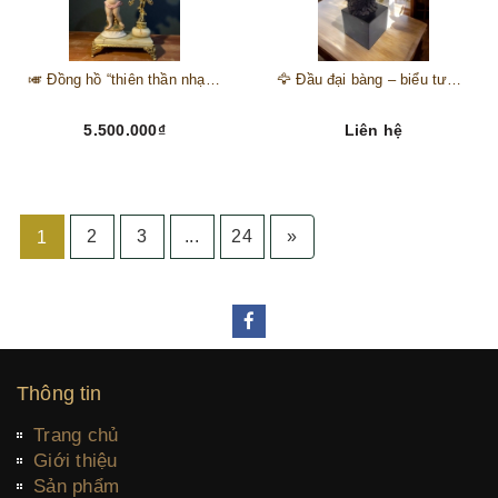
🎺 Đồng hồ “thiên thần nhạc hội” – tuyệt mỹ phẩm trang trí phong cách hoàng gia 🎼
🦅 Đầu đại bàng – biểu tượng của kẻ chinh phục trên đỉnh núi thành công 🦅
5.500.000₫
Liên hệ
2
3
...
24
»
1
Thông tin
Trang chủ
Giới thiệu
Sản phẩm