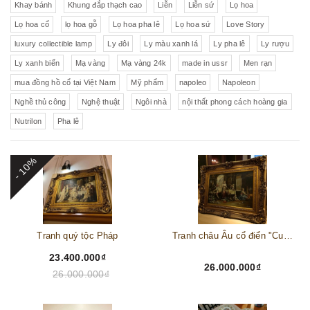
Khay bánh
Khung đắp thạch cao
Liễn
Liễn sứ
Lọ hoa
Lọ hoa cổ
lọ hoa gỗ
Lọ hoa pha lê
Lọ hoa sứ
Love Story
luxury collectible lamp
Ly đôi
Ly màu xanh lá
Ly pha lê
Ly rượu
Ly xanh biển
Mạ vàng
Mạ vàng 24k
made in ussr
Men rạn
mua đồng hồ cổ tại Việt Nam
Mỹ phẩm
napoleo
Napoleon
Nghề thủ công
Nghệ thuật
Ngôi nhà
nội thất phong cách hoàng gia
Nutrilon
Pha lê
- 10%
Tranh quý tộc Pháp
Tranh châu Âu cổ điển "Cuộc sống lao động"
23.400.000₫
26.000.000₫
26.000.000₫