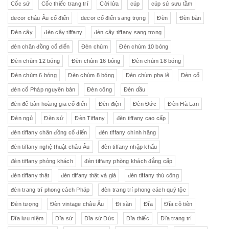
Cốc sứ
Cốc thiếc trang trí
Cời lửa
cúp
cúp sứ sưu tầm
decor châu Âu cổ điển
decor cổ điển sang trọng
Đèn
Đèn bàn
Đèn cây
đèn cây tiffany
đèn cây tiffany sang trọng
đèn chân đồng cổ điển
Đèn chùm
Đèn chùm 10 bóng
Đèn chùm 12 bóng
Đèn chùm 16 bóng
Đèn chùm 18 bóng
Đèn chùm 6 bóng
Đèn chùm 8 bóng
Đèn chùm pha lê
Đèn cổ
đèn cổ Pháp nguyên bản
Đèn công
Đèn dầu
đèn để bàn hoàng gia cổ điển
Đèn điện
Đèn Đức
Đèn Hà Lan
Đèn ngủ
Đèn sứ
Đèn Tiffany
đèn tiffany cao cấp
đèn tiffany chân đồng cổ điển
đèn tiffany chính hãng
đèn tiffany nghệ thuật châu Âu
đèn tiffany nhập khẩu
đèn tiffany phòng khách
đèn tiffany phòng khách đẳng cấp
đèn tiffany thật
đèn tiffany thật và giả
đèn tiffany thủ công
đèn trang trí phong cách Pháp
đèn trang trí phong cách quý tộc
Đèn tượng
Đèn vintage châu Âu
Đi săn
Đĩa
Đĩa cô tiên
Đĩa lưu niệm
Đĩa sứ
Đĩa sứ Đức
Đĩa thiếc
Đĩa trang trí