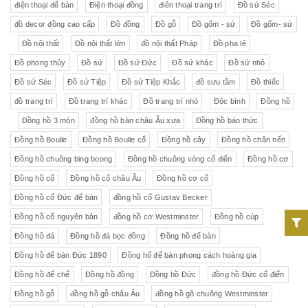
điện thoại để bàn
Điện thoại đồng
điên thoại trang trí
Đồ sứ Séc
đồ decor đồng cao cấp
Đồ đồng
Đồ gỗ
Đồ gốm - sứ
Đồ gốm- sứ
Đồ nội thất
Đồ nội thất lớn
đồ nội thất Pháp
Đồ pha lê
Đồ phong thủy
Đồ sứ
Đồ sứ Đức
Đồ sứ khác
Đồ sứ nhỏ
Đồ sứ Séc
Đồ sứ Tiệp
Đồ sứ Tiệp Khắc
đồ sưu tầm
Đồ thiếc
đồ trang trí
Đồ trang trí khác
Đồ trang trí nhỏ
Độc bình
Đồng hồ
Đồng hồ 3 món
đồng hồ bàn châu Âu xưa
Đồng hồ báo thức
Đồng hồ Boulle
Đồng hồ Boulle cổ
Đồng hồ cây
Đồng hồ chân nến
Đồng hồ chuông bing boong
Đồng hồ chuông vòng cổ điển
Đồng hồ cơ
Đồng hồ cổ
Đồng hồ cổ châu Âu
Đồng hồ cơ cổ
Đồng hồ cổ Đức để bàn
đồng hồ cổ Gustav Becker
Đồng hồ cổ nguyên bản
đồng hồ cơ Westminster
Đồng hồ cúp
Đồng hồ đá
Đồng hồ đá bọc đồng
Đồng hồ để bàn
Đồng hồ để bàn Đức 1890
Đồng hổ để bàn phong cách hoàng gia
Đồng hồ đế chế
Đồng hồ đồng
Đồng hồ Đức
đồng hồ Đức cổ điển
Đồng hồ gỗ
đồng hồ gỗ châu Âu
đồng hồ gõ chuông Westminster