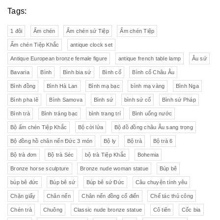
Tags:
1 đôi
Ấm chén
Ấm chén sứ Tiệp
Ấm chén Tiệp
Ấm chén Tiệp Khắc
antique clock set
Antique European bronze female figure
antique french table lamp
Âu sứ
Bavaria
Bình
Bình bia sứ
Bình cổ
Bình cổ Châu Âu
Bình đồng
Bình Hà Lan
Bình mạ bạc
bình mạ vàng
Bình Nga
Bình pha lê
Bình Samova
Bình sứ
bình sứ cổ
Bình sứ Pháp
Bình trà
Bình tráng bạc
bình trang trí
Bình uống nước
Bộ ấm chén Tiệp Khắc
Bộ cời lửa
Bộ đồ đồng châu Âu sang trọng
Bộ đồng hồ chân nến Đức 3 món
Bộ ly
Bộ trà
Bộ trà 6
Bộ trà đơn
Bộ trà Séc
bộ trà Tiệp Khắc
Bohemia
Bronze horse sculpture
Bronze nude woman statue
Búp bê
búp bê đức
Búp bê sứ
Búp bê sứ Đức
Câu chuyện tình yêu
Chặn giấy
Chân nến
Chân nến đồng cổ điển
Chế tác thủ công
Chén trà
Chuông
Classic nude bronze statue
Cô tiên
Cốc bia