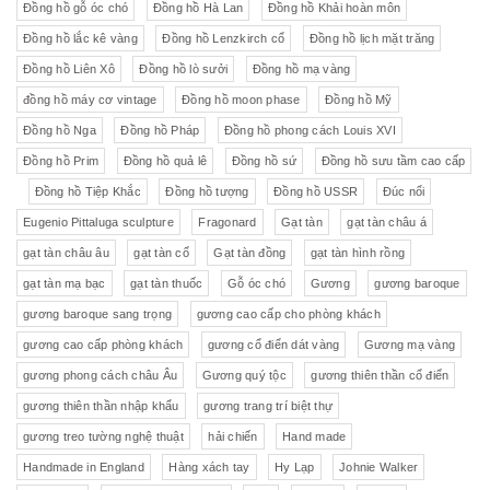
Đồng hồ gỗ óc chó
Đồng hồ Hà Lan
Đồng hồ Khải hoàn môn
Đồng hồ lắc kê vàng
Đồng hồ Lenzkirch cổ
Đồng hồ lịch mặt trăng
Đồng hồ Liên Xô
Đồng hồ lò sưởi
Đồng hồ mạ vàng
đồng hồ máy cơ vintage
Đồng hồ moon phase
Đồng hồ Mỹ
Đồng hồ Nga
Đồng hồ Pháp
Đồng hồ phong cách Louis XVI
Đồng hồ Prim
Đồng hồ quả lê
Đồng hồ sứ
Đồng hồ sưu tầm cao cấp
Đồng hồ Tiệp Khắc
Đồng hồ tượng
Đồng hồ USSR
Đúc nổi
Eugenio Pittaluga sculpture
Fragonard
Gạt tàn
gạt tàn châu á
gạt tàn châu âu
gạt tàn cổ
Gạt tàn đồng
gạt tàn hình rồng
gạt tàn mạ bạc
gạt tàn thuốc
Gỗ óc chó
Gương
gương baroque
gương baroque sang trọng
gương cao cấp cho phòng khách
gương cao cấp phòng khách
gương cổ điển dát vàng
Gương mạ vàng
gương phong cách châu Âu
Gương quý tộc
gương thiên thần cổ điển
gương thiên thần nhập khẩu
gương trang trí biệt thự
gương treo tường nghệ thuật
hải chiến
Hand made
Handmade in England
Hàng xách tay
Hy Lạp
Johnie Walker