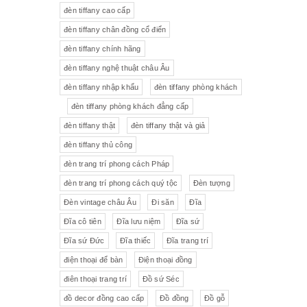
đèn tiffany cao cấp
Tượng gốm
Đèn bàn
đèn tiffany chân đồng cổ điển
đèn tiffany chính hãng
Tượng
Bộ trà sứ Tiệp
đèn tiffany nghệ thuật châu Âu
đèn tiffany nhập khẩu
đèn tiffany phòng khách
đèn tiffany phòng khách đẳng cấp
đèn tiffany thật
đèn tiffany thật và giả
đèn tiffany thủ công
đèn trang trí phong cách Pháp
đèn trang trí phong cách quý tộc
Đèn tượng
Đèn vintage châu Âu
Đi săn
Đĩa
Đĩa cô tiên
Đĩa lưu niệm
Đĩa sứ
Đĩa sứ Đức
Đĩa thiếc
Đĩa trang trí
điện thoại để bàn
Điện thoại đồng
điên thoại trang trí
Đồ sứ Séc
đồ decor đồng cao cấp
Đồ đồng
Đồ gỗ