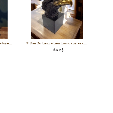
🎺 Đồng hồ “thiên thần nhạc hội” – tuyệt mỹ phẩm trang trí phong cách hoàng gia 🎼
🦅 Đầu đại bàng – biểu tượng của kẻ chinh phục trên đỉnh núi thành công 🦅
Liên hệ