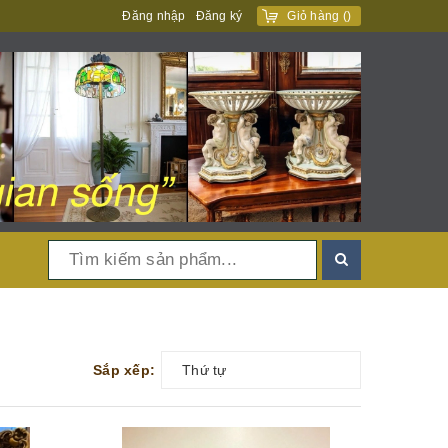
Đăng nhập
Đăng ký
Giỏ hàng
(
)
Sắp xếp:
Thứ tự