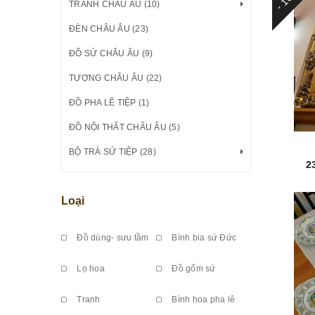
TRANH CHÂU ÂU (10)
ĐÈN CHÂU ÂU (23)
ĐỒ SỨ CHÂU ÂU (9)
TƯỢNG CHÂU ÂU (22)
ĐỒ PHA LÊ TIỆP (1)
ĐỒ NỘI THẤT CHÂU ÂU (5)
BỘ TRÀ SỨ TIỆP (28)
2
Loại
Đồ dùng- sưu tầm
Bình bia sứ Đức
Lọ hoa
Đồ gốm sứ
Tranh
Bình hoa pha lê