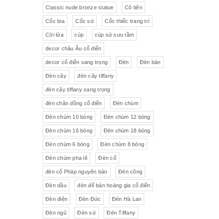
Pha lê màu đắp hoa nổi
Johnie Walker
Pháp
Classic nude bronze statue
Cô tiên
Cốc bia
Cốc sứ
Cốc thiếc trang trí
Pha lê
Đĩa trang trí
JB Deposee - Paris
Cời lửa
cúp
cúp sứ sưu tầm
Sứ hồng
Pha lê màu
L'art Bronze Qualité France
decor châu Âu cổ điển
decor cổ điển sang trọng
Đèn
Đèn bàn
Ấm chén sứ Tiệp
Bộ trà
Karlovy Vary
Đèn cây
đèn cây tiffany
Sữa
Đồng hồ Boulle
đèn cây tiffany sang trọng
đèn chân đồng cổ điển
Đèn chùm
Tượng đồng
Thảm
Đèn chùm 10 bóng
Đèn chùm 12 bóng
Đèn chùm 16 bóng
Đèn chùm 18 bóng
Độc bình
Đồ đồng
Đèn chùm 6 bóng
Đèn chùm 8 bóng
Tượng sứ
Đồ trang trí nhỏ
Đèn chùm pha lê
Đèn cổ
đèn cổ Pháp nguyên bản
Đèn công
Rượu Cognac
Đèn dầu
đèn để bàn hoàng gia cổ điển
Thực phẩm chức năng
Đèn điện
Đèn Đức
Đèn Hà Lan
Đèn ngủ
Đèn sứ
Đèn Tiffany
Rượu Whisky
Rượu vang