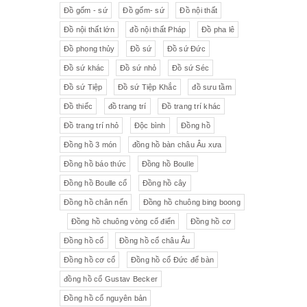
Đồ gốm - sứ
Đồ gốm- sứ
Đồ nội thất
Đồ nội thất lớn
đồ nội thất Pháp
Đồ pha lê
Đồ phong thủy
Đồ sứ
Đồ sứ Đức
Đồ sứ khác
Đồ sứ nhỏ
Đồ sứ Séc
Đồ sứ Tiệp
Đồ sứ Tiệp Khắc
đồ sưu tầm
Đồ thiếc
đồ trang trí
Đồ trang trí khác
Đồ trang trí nhỏ
Độc bình
Đồng hồ
Đồng hồ 3 món
đồng hồ bàn châu Âu xưa
Đồng hồ báo thức
Đồng hồ Boulle
Đồng hồ Boulle cổ
Đồng hồ cây
Đồng hồ chân nến
Đồng hồ chuông bing boong
Đồng hồ chuông vòng cổ điển
Đồng hồ cơ
Đồng hồ cổ
Đồng hồ cổ châu Âu
Đồng hồ cơ cổ
Đồng hồ cổ Đức để bàn
đồng hồ cổ Gustav Becker
Đồng hồ cổ nguyên bản