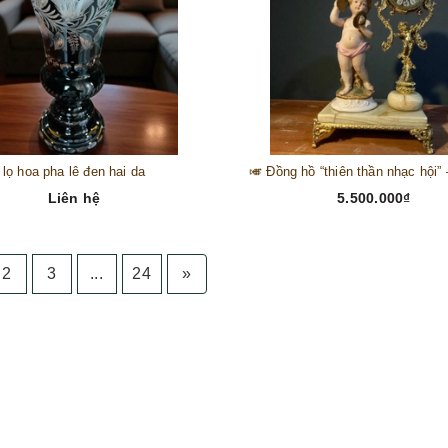
lọ hoa pha lê đen hai da
Liên hệ
5.500.000₫
2
3
...
24
»