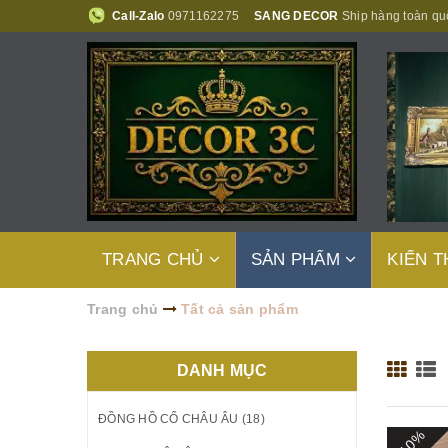
Call-Zalo
0971162275
SANG DECOR
Ship hàng toàn qu
TRANG CHỦ
SẢN PHẨM
KIẾN 
Trang chủ
Tất cả sản phẩm
DANH MỤC
ĐỒNG HỒ CỔ CHÂU ÂU (18)
- 10%