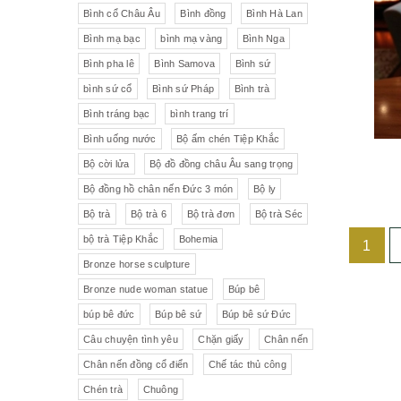
Liên Xô
Đồ trang trí khác
Đèn
Bình cổ Châu Âu
Bình đồng
Bình Hà Lan
Bình mạ bạc
bình mạ vàng
Bình Nga
Cộng hòa Séc- chợ đồ cổ Praha
Đồ sứ khác
Tranh sơn dầu
Bình pha lê
Bình Samova
Bình sứ
pha lê Tiệp
Đồ sứ Tiệp
bình sứ cổ
Bình sứ Pháp
Bình trà
Đồ sứ nhỏ
Đôn bình
Bình tráng bạc
bình trang trí
Sứ Đức
Italia, Germany
Âu sứ có nắp
Gạt tàn
Bình uống nước
Bộ ấm chén Tiệp Khắc
Bộ cời lửa
Bộ đồ đồng châu Âu sang trọng
VebR- Đức
Royal Schwabap
Ly pha lê
Liễn cổ
Bộ đồng hồ chân nến Đức 3 món
Bộ ly
H&C - Séc
Bohemia
Đồ sứ hồng
Đồ sứ
Bộ trà
Bộ trà 6
Bộ trà đơn
Bộ trà Séc
bộ trà Tiệp Khắc
Bohemia
1
Đức
Tiệp Khắc
Liễn sứ
Đồng hồ quả lê
Bronze horse sculpture
Bavaria
Nutrilon
Đồng hồ
Đèn chùm
Bronze nude woman statue
Búp bê
búp bê đức
Búp bê sứ
Búp bê sứ Đức
Fonderie Bords de Seine
Đèn chùm pha lê Tiệp
Câu chuyện tình yêu
Chặn giấy
Chân nến
Chân nến đồng cổ điển
Chế tác thủ công
Đồng hồ để bàn
Chế tác thủ công
Đồ nội thất
Hennessy
Chén trà
Chuông