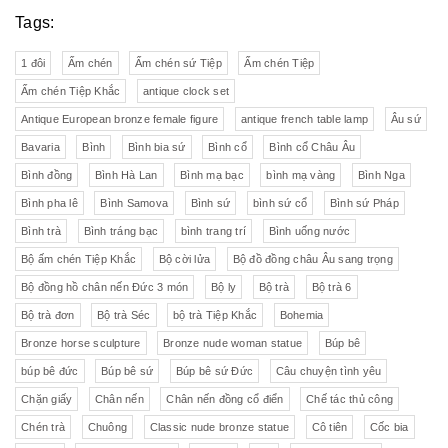
Tags:
1 đôi
Ấm chén
Ấm chén sứ Tiệp
Ấm chén Tiệp
Ấm chén Tiệp Khắc
antique clock set
Antique European bronze female figure
antique french table lamp
Âu sứ
Bavaria
Bình
Bình bia sứ
Bình cổ
Bình cổ Châu Âu
Bình đồng
Bình Hà Lan
Bình mạ bạc
bình mạ vàng
Bình Nga
Bình pha lê
Bình Samova
Bình sứ
bình sứ cổ
Bình sứ Pháp
Bình trà
Bình tráng bạc
bình trang trí
Bình uống nước
Bộ ấm chén Tiệp Khắc
Bộ cời lửa
Bộ đồ đồng châu Âu sang trọng
Bộ đồng hồ chân nến Đức 3 món
Bộ ly
Bộ trà
Bộ trà 6
Bộ trà đơn
Bộ trà Séc
bộ trà Tiệp Khắc
Bohemia
Bronze horse sculpture
Bronze nude woman statue
Búp bê
búp bê đức
Búp bê sứ
Búp bê sứ Đức
Câu chuyện tình yêu
Chặn giấy
Chân nến
Chân nến đồng cổ điển
Chế tác thủ công
Chén trà
Chuông
Classic nude bronze statue
Cô tiên
Cốc bia