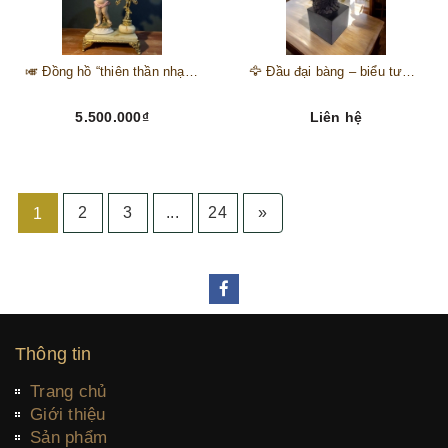
🎺 Đồng hồ “thiên thần nhạc hội” – tuyệt mỹ phẩm trang trí phong cách hoàng gia 🎼
🦅 Đầu đại bàng – biểu tượng của kẻ chinh phục trên đỉnh núi thành công 🦅
5.500.000₫
Liên hệ
2
3
...
24
»
1
Thông tin
Trang chủ
Giới thiệu
Sản phẩm