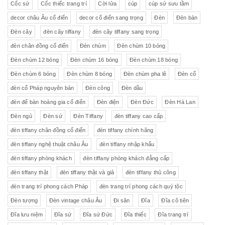
Cốc sứ
Cốc thiếc trang trí
Cời lửa
cúp
cúp sứ sưu tầm
decor châu Âu cổ điển
decor cổ điển sang trọng
Đèn
Đèn bàn
Đèn cây
đèn cây tiffany
đèn cây tiffany sang trọng
đèn chân đồng cổ điển
Đèn chùm
Đèn chùm 10 bóng
Đèn chùm 12 bóng
Đèn chùm 16 bóng
Đèn chùm 18 bóng
Đèn chùm 6 bóng
Đèn chùm 8 bóng
Đèn chùm pha lê
Đèn cổ
đèn cổ Pháp nguyên bản
Đèn công
Đèn dầu
đèn để bàn hoàng gia cổ điển
Đèn điện
Đèn Đức
Đèn Hà Lan
Đèn ngủ
Đèn sứ
Đèn Tiffany
đèn tiffany cao cấp
đèn tiffany chân đồng cổ điển
đèn tiffany chính hãng
đèn tiffany nghệ thuật châu Âu
đèn tiffany nhập khẩu
đèn tiffany phòng khách
đèn tiffany phòng khách đẳng cấp
đèn tiffany thật
đèn tiffany thật và giả
đèn tiffany thủ công
đèn trang trí phong cách Pháp
đèn trang trí phong cách quý tộc
Đèn tượng
Đèn vintage châu Âu
Đi săn
Đĩa
Đĩa cô tiên
Đĩa lưu niệm
Đĩa sứ
Đĩa sứ Đức
Đĩa thiếc
Đĩa trang trí