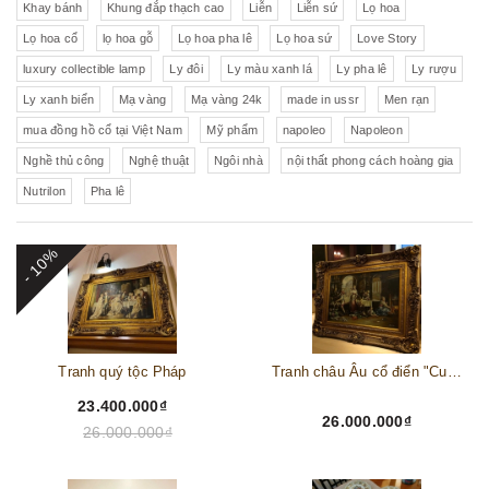
Khay bánh
Khung đắp thạch cao
Liễn
Liễn sứ
Lọ hoa
Lọ hoa cổ
lọ hoa gỗ
Lọ hoa pha lê
Lọ hoa sứ
Love Story
luxury collectible lamp
Ly đôi
Ly màu xanh lá
Ly pha lê
Ly rượu
Ly xanh biển
Mạ vàng
Mạ vàng 24k
made in ussr
Men rạn
mua đồng hồ cổ tại Việt Nam
Mỹ phẩm
napoleo
Napoleon
Nghề thủ công
Nghệ thuật
Ngôi nhà
nội thất phong cách hoàng gia
Nutrilon
Pha lê
- 10%
Tranh quý tộc Pháp
Tranh châu Âu cổ điển "Cuộc sống lao động"
23.400.000₫
26.000.000₫
26.000.000₫