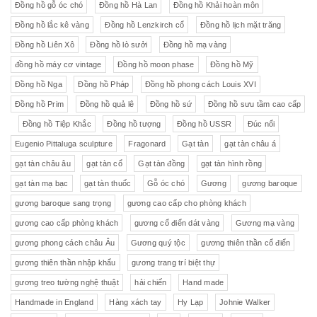
Đồng hồ gỗ óc chó
Đồng hồ Hà Lan
Đồng hồ Khải hoàn môn
Đồng hồ lắc kê vàng
Đồng hồ Lenzkirch cổ
Đồng hồ lịch mặt trăng
Đồng hồ Liên Xô
Đồng hồ lò sưởi
Đồng hồ mạ vàng
đồng hồ máy cơ vintage
Đồng hồ moon phase
Đồng hồ Mỹ
Đồng hồ Nga
Đồng hồ Pháp
Đồng hồ phong cách Louis XVI
Đồng hồ Prim
Đồng hồ quả lê
Đồng hồ sứ
Đồng hồ sưu tầm cao cấp
Đồng hồ Tiệp Khắc
Đồng hồ tượng
Đồng hồ USSR
Đúc nổi
Eugenio Pittaluga sculpture
Fragonard
Gạt tàn
gạt tàn châu á
gạt tàn châu âu
gạt tàn cổ
Gạt tàn đồng
gạt tàn hình rồng
gạt tàn mạ bạc
gạt tàn thuốc
Gỗ óc chó
Gương
gương baroque
gương baroque sang trọng
gương cao cấp cho phòng khách
gương cao cấp phòng khách
gương cổ điển dát vàng
Gương mạ vàng
gương phong cách châu Âu
Gương quý tộc
gương thiên thần cổ điển
gương thiên thần nhập khẩu
gương trang trí biệt thự
gương treo tường nghệ thuật
hải chiến
Hand made
Handmade in England
Hàng xách tay
Hy Lạp
Johnie Walker