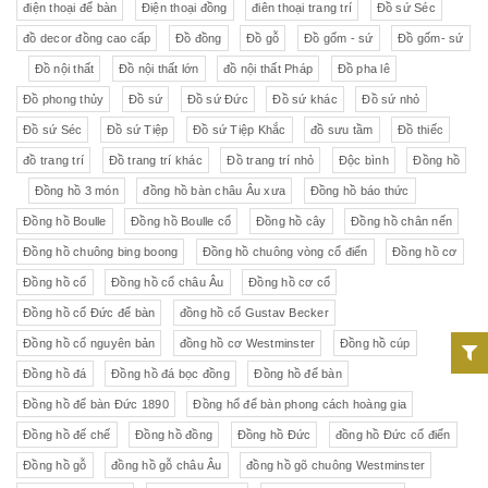
điện thoại để bàn
Điện thoại đồng
điên thoại trang trí
Đồ sứ Séc
đồ decor đồng cao cấp
Đồ đồng
Đồ gỗ
Đồ gốm - sứ
Đồ gốm- sứ
Đồ nội thất
Đồ nội thất lớn
đồ nội thất Pháp
Đồ pha lê
Đồ phong thủy
Đồ sứ
Đồ sứ Đức
Đồ sứ khác
Đồ sứ nhỏ
Đồ sứ Séc
Đồ sứ Tiệp
Đồ sứ Tiệp Khắc
đồ sưu tầm
Đồ thiếc
đồ trang trí
Đồ trang trí khác
Đồ trang trí nhỏ
Độc bình
Đồng hồ
Đồng hồ 3 món
đồng hồ bàn châu Âu xưa
Đồng hồ báo thức
Đồng hồ Boulle
Đồng hồ Boulle cổ
Đồng hồ cây
Đồng hồ chân nến
Đồng hồ chuông bing boong
Đồng hồ chuông vòng cổ điển
Đồng hồ cơ
Đồng hồ cổ
Đồng hồ cổ châu Âu
Đồng hồ cơ cổ
Đồng hồ cổ Đức để bàn
đồng hồ cổ Gustav Becker
Đồng hồ cổ nguyên bản
đồng hồ cơ Westminster
Đồng hồ cúp
Đồng hồ đá
Đồng hồ đá bọc đồng
Đồng hồ để bàn
Đồng hồ để bàn Đức 1890
Đồng hổ để bàn phong cách hoàng gia
Đồng hồ đế chế
Đồng hồ đồng
Đồng hồ Đức
đồng hồ Đức cổ điển
Đồng hồ gỗ
đồng hồ gỗ châu Âu
đồng hồ gõ chuông Westminster